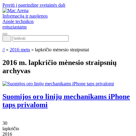
Pereiti į pagrindinę svetainės dalį
Informacija ir naujienos
Apple technikos
entuziastams
Ieškoti
//
»
2016 metų
»
lapkričio mėnesio straipsniai
2016 m. lapkričio mėnesio
straipsnių
archyvas
Suomijos oro linijų mechanikams iPhone
taps privalomi
30
lapkričio
2016