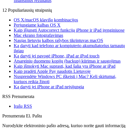
finansinius rezultatus
12 Populiariausių straipsnių
OS X/macOS klavišų kombinacijos
Perjungiame kalbas OS X
Kaip išjungti Autocorrect funkciją iPhone ir iPad įrenginiuose
Mac ekrano fotografavimas
Naujas lietuvių kalbos rašybos tikrintuvas macOS
Ką daryti kad telefono ar kompiuterio akumuliatorius tarnautų
ilgiau
Ką daryti jei pavogė iPhone, iPad ar iPod touch
Atsarginių duomenų kopijų (backup) kūrimas ir saugojimas
Kaip išmokyti Mac suprasti, kad šalia yra iPhone ar iPad
Kaip pradėti Apple Pay naudotis Lietuvoje
Nusprendėte Windows PC iškeisti į Mac? Keli skirtumai,
kuriuos reikia žinoti
Ką daryti jei iPhone ar iPad neįsijungia
RSS Prenumerata
Įrašų RSS
Prenumerata El. Paštu
Nurodykite elektroninio pašto adresą, kuriuo norite gauti informaciją