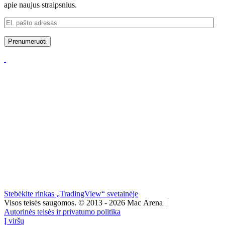
apie naujus straipsnius.
El.
pašto
adresas
Prenumeruoti
Stebėkite rinkas „TradingView“ svetainėje
Visos teisės saugomos.
© 2013 - 2026 Mac Arena
|
Autorinės teisės ir privatumo politika
Į viršų