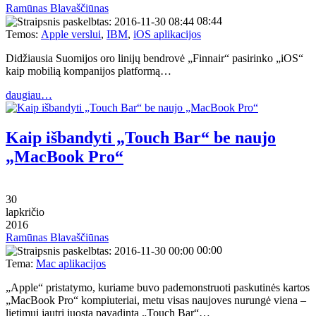
Ramūnas Blavaščiūnas
08:44
Temos:
Apple verslui
,
IBM
,
iOS aplikacijos
Didžiausia Suomijos oro linijų bendrovė „Finnair“ pasirinko „iOS“
kaip mobilią kompanijos platformą…
daugiau…
Kaip išbandyti „Touch Bar“ be naujo
„MacBook Pro“
30
lapkričio
2016
Ramūnas Blavaščiūnas
00:00
Tema:
Mac aplikacijos
„Apple“ pristatymo, kuriame buvo pademonstruoti paskutinės kartos
„MacBook Pro“ kompiuteriai, metu visas naujoves nurungė viena –
lietimui jautri juosta pavadinta „Touch Bar“…