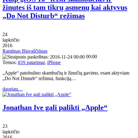
žinutes iš tam tikrų asmenų kai aktyvus
„Do Not Disturb“ režimas
24
lapkričio
2016
Ramūnas Blavaščiūnas
00:00
Temos:
iOS patarimai
,
iPhone
„Apple“ patobulino skambučių ir žinučių gavimo, esant aktyviam
„Do Not Disturb“ režimui, funkciją…
daugiau…
Jonathan Ive gali palikti „Apple“
23
lapkričio
2016