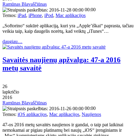
Ramūnas Blavaščiūnas
00:00
Temos:
iPad
,
iPhone
,
iPod
,
Mac aplikacijos
„Softorino“ sukūrė aplikaciją, kuri yra „Apple’iškai“ paprasta, tačiau
veikia taip, kaip daugelis norėtų, kad veiktų „iTunes“…
daugiau…
Savaitės naujienų apžvalga: 47-a 2016
metų savaitė
26
lapkričio
2016
Ramūnas Blavaščiūnas
00:00
Temos:
iOS aplikacijos
,
Mac aplikacijos
,
Naujienos
47-os 2016 metų savaitės naujienos ir gandai, o taip pat laikinai
nemokamai ar pigiau platinamų bei naujų „iOS“ įrenginiams ir
„Mac“ kompiuteriams skirtų aplikacijų savaitės rinkinys…