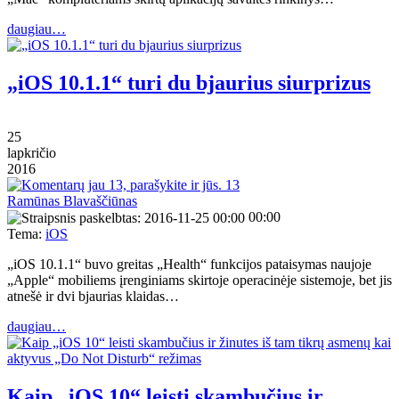
daugiau…
„iOS 10.1.1“ turi du bjaurius siurprizus
25
lapkričio
2016
13
Ramūnas Blavaščiūnas
00:00
Tema:
iOS
„iOS 10.1.1“ buvo greitas „Health“ funkcijos pataisymas naujoje
„Apple“ mobiliems įrenginiams skirtoje operacinėje sistemoje, bet jis
atnešė ir dvi bjaurias klaidas…
daugiau…
Kaip „iOS 10“ leisti skambučius ir