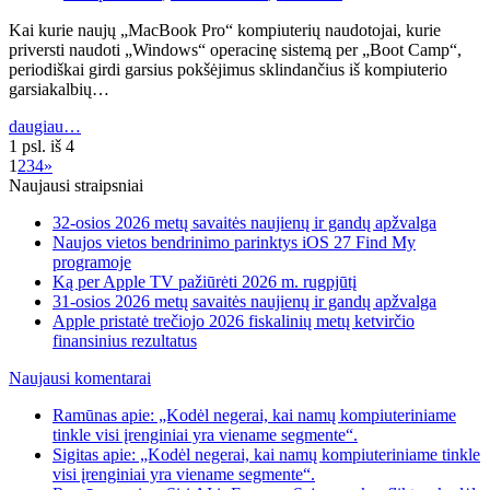
Kai kurie naujų „MacBook Pro“ kompiuterių naudotojai, kurie
priversti naudoti „Windows“ operacinę sistemą per „Boot Camp“,
periodiškai girdi garsius pokšėjimus sklindančius iš kompiuterio
garsiakalbių…
daugiau…
1 psl. iš 4
1
2
3
4
»
Naujausi straipsniai
32-osios 2026 metų savaitės naujienų ir gandų apžvalga
Naujos vietos bendrinimo parinktys iOS 27 Find My
programoje
Ką per Apple TV pažiūrėti 2026 m. rugpjūtį
31-osios 2026 metų savaitės naujienų ir gandų apžvalga
Apple pristatė trečiojo 2026 fiskalinių metų ketvirčio
finansinius rezultatus
Naujausi komentarai
Ramūnas apie: „Kodėl negerai, kai namų kompiuteriniame
tinkle visi įrenginiai yra viename segmente“.
Sigitas apie: „Kodėl negerai, kai namų kompiuteriniame tinkle
visi įrenginiai yra viename segmente“.