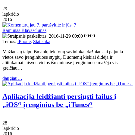
29
lapkričio
2016
7
Ramūnas Blavaščiūnas
00:00
Temos:
iPhone
,
Statistika
Mažiausių talpų išmanių telefonų savininkai dažniausiai pajunta
vietos savo įrenginiuose stygių. Duomenų kiekiai didėja ir
atitinkamai laisvos vietos išmaniuose įrenginiuose mažėja vis
greičiau…
daugiau…
Aplikacija leidžianti persiųsti failus į
„iOS“ įrenginius be „iTunes“
28
lapkričio
2016