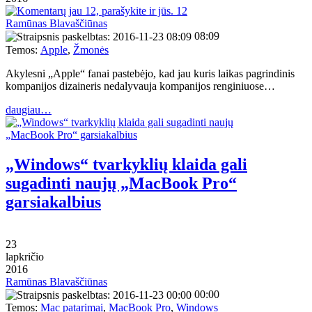
12
Ramūnas Blavaščiūnas
08:09
Temos:
Apple
,
Žmonės
Akylesni „Apple“ fanai pastebėjo, kad jau kuris laikas pagrindinis
kompanijos dizaineris nedalyvauja kompanijos renginiuose…
daugiau…
„Windows“ tvarkyklių klaida gali
sugadinti naujų „MacBook Pro“
garsiakalbius
23
lapkričio
2016
Ramūnas Blavaščiūnas
00:00
Temos:
Mac patarimai
,
MacBook Pro
,
Windows