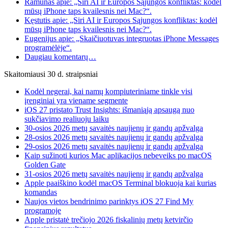
Ramūnas apie: „Siri AI ir Europos Sąjungos konfliktas: kodėl
mūsų iPhone taps kvailesnis nei Mac?“.
Kęstutis apie: „Siri AI ir Europos Sąjungos konfliktas: kodėl
mūsų iPhone taps kvailesnis nei Mac?“.
Eugenijus apie: „Skaičiuotuvas integruotas iPhone Messages
programėlėje“.
Daugiau komentarų…
Skaitomiausi 30 d. straipsniai
Kodėl negerai, kai namų kompiuteriniame tinkle visi
įrenginiai yra viename segmente
iOS 27 pristato Trust Insights: išmaniąją apsaugą nuo
sukčiavimo realiuoju laiku
30-osios 2026 metų savaitės naujienų ir gandų apžvalga
28-osios 2026 metų savaitės naujienų ir gandų apžvalga
29-osios 2026 metų savaitės naujienų ir gandų apžvalga
Kaip sužinoti kurios Mac aplikacijos nebeveiks po macOS
Golden Gate
31-osios 2026 metų savaitės naujienų ir gandų apžvalga
Apple paaiškino kodėl macOS Terminal blokuoja kai kurias
komandas
Naujos vietos bendrinimo parinktys iOS 27 Find My
programoje
Apple pristatė trečiojo 2026 fiskalinių metų ketvirčio