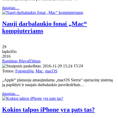
daugiau…
Nauji darbalaukio fonai „Mac“
kompiuteriams
29
lapkričio
2016
Ramūnas Blavaščiūnas
15:24
Temos:
Fotografija
,
Mac
,
macOS
„Apple“ planuoja atnaujindama „macOS Sierra“ operacinę sistemą
ją papildyti ir naujais darbalaukio paveikslėliais…
daugiau…
Kokios talpos iPhone yra pats tas?