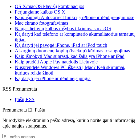
OS X/macOS klavišų kombinacijos
Perjungiame kalbas OS X
Kaip išjungti Autocorrect funkciją iPhone ir iPad įrenginiuose
Mac ekrano fotografavimas
Naujas lietuvių kalbos rašybos tikrintuvas macOS
Ką daryti kad telefono ar kompiuterio akumuliatorius tarnautų
ilgiau
Ką daryti jei pavogė iPhone, iPad ar iPod touch
Atsarginių duomenų kopijų (backup) kūrimas ir saugojimas
Kaip išmokyti Mac suprasti, kad šalia yra iPhone ar iPad
Kaip pradėti Apple Pay naudotis Lietuvoje
Nusprendėte Windows PC iškeisti į Mac? Keli skirtumai,
kuriuos reikia žinoti
Ką daryti jei iPhone ar iPad neįsijungia
RSS Prenumerata
Įrašų RSS
Prenumerata El. Paštu
Nurodykite elektroninio pašto adresą, kuriuo norite gauti informaciją
apie naujus straipsnius.
El.