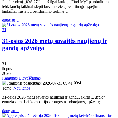
Jau šį rudenį „iOS 27“ atneš ilgai lauktų „Find My“ patobulinimų,
leidžiančių laikinai slėpti buvimo vietą be artimųjų įspėjimų ir
lanksčiai nustatyti bendrinimo trukmę…
daugiau…
31
31-osios 2026 metų savaitės naujienų ir
gandų apžvalga
31
liepos
2026
Ramūnas Blavaščiūnas
09:41
Tema:
Naujienos
31-osios 2026 metų savaitės naujienų ir gandų, skirtų „Apple“
entuziastams bei kompanijos įrangos naudotojams, apžvalga…
daugiau…