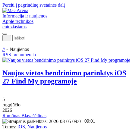
Pereiti į pagrindinę svetainės dalį
Informacija ir naujienos
Apple technikos
entuziastams
Ieškoti
//
»
Naujienos
RSS prenumerata
Naujos vietos bendrinimo parinktys iOS
27 Find My programoje
5
rugpjūčio
2026
Ramūnas Blavaščiūnas
09:01
Temos:
iOS
,
Naujienos