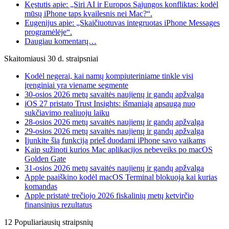
Kęstutis apie: „Siri AI ir Europos Sąjungos konfliktas: kodėl
mūsų iPhone taps kvailesnis nei Mac?“.
Eugenijus apie: „Skaičiuotuvas integruotas iPhone Messages
programėlėje“.
Daugiau komentarų…
Skaitomiausi 30 d. straipsniai
Kodėl negerai, kai namų kompiuteriniame tinkle visi
įrenginiai yra viename segmente
30-osios 2026 metų savaitės naujienų ir gandų apžvalga
iOS 27 pristato Trust Insights: išmaniąją apsaugą nuo
sukčiavimo realiuoju laiku
28-osios 2026 metų savaitės naujienų ir gandų apžvalga
29-osios 2026 metų savaitės naujienų ir gandų apžvalga
Įjunkite šią funkciją prieš duodami iPhone savo vaikams
Kaip sužinoti kurios Mac aplikacijos nebeveiks po macOS
Golden Gate
31-osios 2026 metų savaitės naujienų ir gandų apžvalga
Apple paaiškino kodėl macOS Terminal blokuoja kai kurias
komandas
Apple pristatė trečiojo 2026 fiskalinių metų ketvirčio
finansinius rezultatus
12 Populiariausių straipsnių