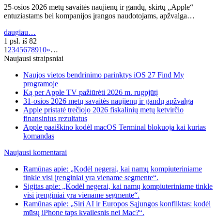
25-osios 2026 metų savaitės naujienų ir gandų, skirtų „Apple“
entuziastams bei kompanijos įrangos naudotojams, apžvalga…
daugiau…
1 psl. iš 82
1
2
3
4
5
6
7
8
9
10
»
…
Naujausi straipsniai
Naujos vietos bendrinimo parinktys iOS 27 Find My
programoje
Ką per Apple TV pažiūrėti 2026 m. rugpjūtį
31-osios 2026 metų savaitės naujienų ir gandų apžvalga
Apple pristatė trečiojo 2026 fiskalinių metų ketvirčio
finansinius rezultatus
Apple paaiškino kodėl macOS Terminal blokuoja kai kurias
komandas
Naujausi komentarai
Ramūnas apie: „Kodėl negerai, kai namų kompiuteriniame
tinkle visi įrenginiai yra viename segmente“.
Sigitas apie: „Kodėl negerai, kai namų kompiuteriniame tinkle
visi įrenginiai yra viename segmente“.
Ramūnas apie: „Siri AI ir Europos Sąjungos konfliktas: kodėl
mūsų iPhone taps kvailesnis nei Mac?“.