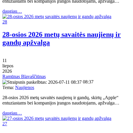
entuziastams bei kompanijos įrangos naudotojams, apžvalga…
daugiau…
28
28-osios 2026 metų savaitės naujienų ir
gandų apžvalga
11
liepos
2026
Ramūnas Blavaščiūnas
08:37
Tema:
Naujienos
28-osios 2026 metų savaitės naujienų ir gandų, skirtų „Apple“
entuziastams bei kompanijos įrangos naudotojams, apžvalga…
daugiau…
27