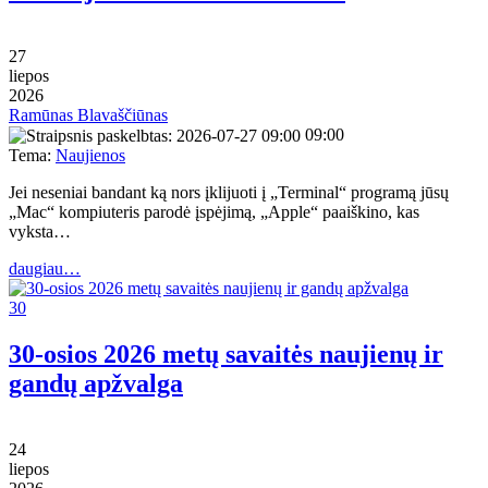
27
liepos
2026
Ramūnas Blavaščiūnas
09:00
Tema:
Naujienos
Jei neseniai bandant ką nors įklijuoti į „Terminal“ programą jūsų
„Mac“ kompiuteris parodė įspėjimą, „Apple“ paaiškino, kas
vyksta…
daugiau…
30
30-osios 2026 metų savaitės naujienų ir
gandų apžvalga
24
liepos