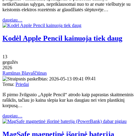
netikėčiausias sąlygas, nepriklausomai nuo to ar esate viešbutyje su
keistomis elektros rozetėmis ar glaudžiatės slėptuvėje…
daugiau…
Kodėl Apple Pencil kainuoja tiek daug
13
gegužės
2026
Ramūnas Blavaščiūnas
09:41
Tema:
Priedai
Iš pirmo žvilgsnio „Apple Pencil“ atrodo kaip paprastas skaitmeninis
rašiklis, tačiau jo kaina slepia kur kas daugiau nei vien plastikinį
korpusą…
daugiau…
MagSafe magnetinė išorinė baterija