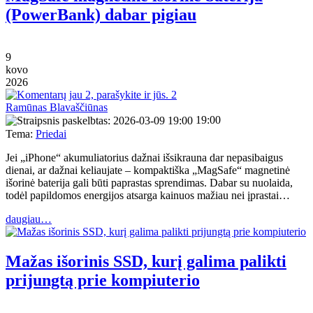
(PowerBank) dabar pigiau
9
kovo
2026
2
Ramūnas Blavaščiūnas
19:00
Tema:
Priedai
Jei „iPhone“ akumuliatorius dažnai išsikrauna dar nepasibaigus
dienai, ar dažnai keliaujate – kompaktiška „MagSafe“ magnetinė
išorinė baterija gali būti paprastas sprendimas. Dabar su nuolaida,
todėl papildomos energijos atsarga kainuos mažiau nei įprastai…
daugiau…
Mažas išorinis SSD, kurį galima palikti
prijungtą prie kompiuterio