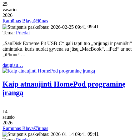
25
vasario
2026
Ramūnas Blavaščiūnas
09:41
Tema:
Priedai
„SanDisk Extreme Fit USB-C“ gali tapti tuo „prijungi ir pamiršti“
atmintuku, kuris nuolat gyvena su jūsų „MacBook“, „iPad“ ar net
„iPhone“…
daugiau…
Kaip atnaujinti HomePod programinę
įrangą
14
sausio
2026
Ramūnas Blavaščiūnas
09:41
Tema:
Priedai