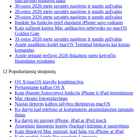
sukčiavimo realiuoju laiku
30-osios 2026 metų savaitės naujienų ir gandų apžvalga
28-osios 2026 metų savaitės naujienų ir gandų apžvalga
29-osios 2026 metų savaitės naujienų ir gandų apžvalga
Įjunkite šią funkciją prieš duodami iPhone savo vaikams
Kaip sužinoti kurios Mac aplikacijos nebeveiks po macOS
Golden Gate
31-osios 2026 metų savaitės naujienų ir gandų apžvalga
Apple paaiškino kodėl macOS Terminal blokuoja kai kurias
komandas
Apple pristatė trečiojo 2026 fiskalinių metų ketvirčio
finansinius rezultatus
12 Populiariausių straipsnių
OS X/macOS klavišų kombinacijos
Perjungiame kalbas OS X
Kaip išjungti Autocorrect funkciją iPhone ir iPad įrenginiuose
Mac ekrano fotografavimas
Naujas lietuvių kalbos rašybos tikrintuvas macOS
Ką daryti kad telefono ar kompiuterio akumuliatorius tarnautų
ilgiau
Ką daryti jei pavogė iPhone, iPad ar iPod touch
Atsarginių duomenų kopijų (backup) kūrimas ir saugojimas
Kaip išmokyti Mac suprasti, kad šalia yra iPhone ar iPad
Kaip pradėti Apple Pay naudotis Lietuvoje