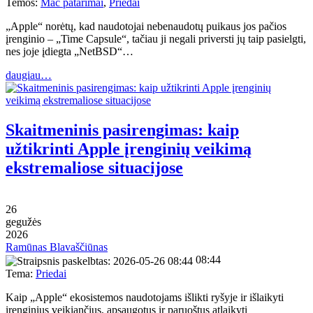
Temos:
Mac patarimai
,
Priedai
„Apple“ norėtų, kad naudotojai nebenaudotų puikaus jos pačios
įrenginio – „Time Capsule“, tačiau ji negali priversti jų taip pasielgti,
nes joje įdiegta „NetBSD“…
daugiau…
Skaitmeninis pasirengimas: kaip
užtikrinti Apple įrenginių veikimą
ekstremaliose situacijose
26
gegužės
2026
Ramūnas Blavaščiūnas
08:44
Tema:
Priedai
Kaip „Apple“ ekosistemos naudotojams išlikti ryšyje ir išlaikyti
įrenginius veikiančius, apsaugotus ir paruoštus atlaikyti