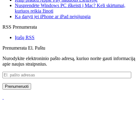
Nusprendėte Windows PC iškeisti į Mac? Keli skirtumai,
kuriuos reikia žinoti
Ką daryti jei iPhone ar iPad neįsijungia
RSS Prenumerata
Įrašų RSS
Prenumerata El. Paštu
Nurodykite elektroninio pašto adresą, kuriuo norite gauti informaciją
apie naujus straipsnius.
El.
pašto
adresas
Prenumeruoti