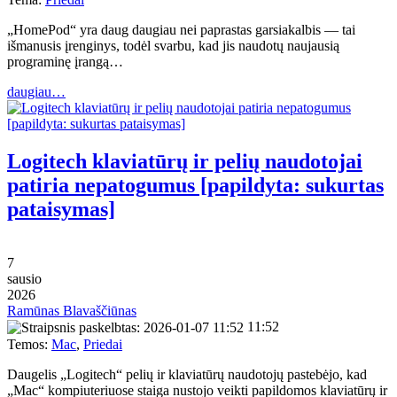
„HomePod“ yra daug daugiau nei paprastas garsiakalbis — tai
išmanusis įrenginys, todėl svarbu, kad jis naudotų naujausią
programinę įrangą…
daugiau…
Logitech klaviatūrų ir pelių naudotojai
patiria nepatogumus [papildyta: sukurtas
pataisymas]
7
sausio
2026
Ramūnas Blavaščiūnas
11:52
Temos:
Mac
,
Priedai
Daugelis „Logitech“ pelių ir klaviatūrų naudotojų pastebėjo, kad
„Mac“ kompiuteriuose staiga nustojo veikti papildomos klaviatūrų ir