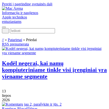
Pereiti į pagrindinę svetainės dalį
Informacija ir naujienos
Apple technikos
entuziastams
Ieškoti
//
»
Patarimai
»
Priedai
RSS prenumerata
Kodėl negerai, kai namų
kompiuteriniame tinkle visi įrenginiai yra
viename segmente
13
liepos
2026
2
Ramūnas Blavaščiūnas