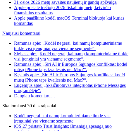
31-osios 2026 metų savaitės naujienų ir gandų apžvalga
Apple pristatė trečiojo 2026 fiskalinių metų ketvirčio
finansinius rezultatus
Apple paaiškino kodėl macOS Terminal blokuoja kai kurias
komandas
Naujausi komentarai
Ramūnas apie: „Kodėl negerai, kai namų kompiuteriniame
tinkle visi įrenginiai yra viename segmente“.
Sigitas apie: „Kodėl negerai, kai namų kompiuteriniame tinkle
visi įrenginiai yra viename segmente“.
Ramūnas apie: „Siri AI ir Europos Sąjungos konfliktas: kodėl
mūsų iPhone taps kvailesnis nei Mac?“.
Kęstutis apie: „Siri AI ir Europos Sąjungos konfliktas: kodėl
mūsų iPhone taps kvailesnis nei Mac?“.
Eugenijus apie: „Skaičiuotuvas integruotas iPhone Messages
programėlėje“.
Daugiau komentarų…
Skaitomiausi 30 d. straipsniai
Kodėl negerai, kai namų kompiuteriniame tinkle visi
įrenginiai yra viename segmente
iOS 27 pristato Trust Insights: išmaniąją apsaugą nuo