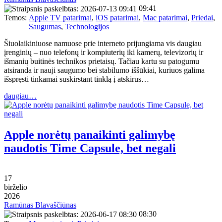
09:41
Temos:
Apple TV patarimai
,
iOS patarimai
,
Mac patarimai
,
Priedai
,
Saugumas
,
Technologijos
Šiuolaikiniuose namuose prie interneto prijungiama vis daugiau
įrenginių – nuo telefonų ir kompiuterių iki kamerų, televizorių ir
išmanių buitinės technikos prietaisų. Tačiau kartu su patogumu
atsiranda ir nauji saugumo bei stabilumo iššūkiai, kuriuos galima
išspręsti tinkamai suskirstant tinklą į atskirus…
daugiau…
Apple norėtų panaikinti galimybę
naudotis Time Capsule, bet negali
17
birželio
2026
Ramūnas Blavaščiūnas
08:30