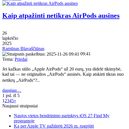
Kaip atpažinti netikras AirPods ausines
26
lapkričio
2025
Ramūnas Blavaščiūnas
09:41
Tema:
Priedai
Jei kažkas siūlo „Apple AirPods“ už 20 eurų, yra didelė tikimybė,
kad tai — ne originalios „AirPods“ ausinės. Kaip atskirti tikras nuo
netikrų „AirPods“?‥
daugiau…
1 psl. iš 5
1
2
3
4
5
»
Naujausi straipsniai
Naujos vietos bendrinimo parinktys iOS 27 Find My
programoje
Ką per Apple TV pažiūrėti 2026 m. rugpjūtį