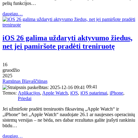
pelių funkcijos…
daugiau…
iOS 26 galima uždaryti aktyvumo žiedus,
net jei pamiršote pradėti treniruotę
16
gruodžio
2025
Ramūnas Blavaščiūnas
09:41
Temos:
Aplikacijos
,
Apple Watch
,
iOS
,
iOS patarimai
,
iPhone
,
Priedai
Jei užmiršote pradėti treniruotės fiksavimą „Apple Watch“ ir
„iPhone“ bei „Apple Watch“ naudojate 26.1 ar naujesnes operacinių
sistemų versijas – ne bėda, nes dabar rezultatus galite įrašyti rankiniu
būdu…
daugiau…