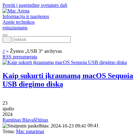
Pereiti į pagrindinę svetainės dalį
Informacija ir naujienos
Apple technikos
entuziastams
Ieškoti
//
»
Žymos „USB 3“ archyvas
RSS prenumerata
Kaip sukurti įkraunamą macOS Sequoia
USB diegimo diską
23
spalio
2024
Ramūnas Blavaščiūnas
09:41
Tema:
Mac patarimai