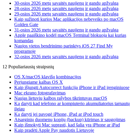
30-osios 2026 metų savaitės naujienų ir gandų apžvalga
28-osios 2026 metų savaitės naujienų ir gandų apžvalga
29-osios 2026 metų savaitės naujienų ir gandų apžvalga
Kaip sužinoti kurios Mac aplikacijos nebeveiks po macOS
Golden Gate
31-osios 2026 metų savaitės naujienų ir gandų apžvalga
Apple paaiškino kodėl macOS Terminal blokuoja kai kurias
komandas
Naujos vietos bendrinimo parinktys iOS 27 Find My
programoje
32-osios 2026 metų savaitės naujienų ir gandų apžvalga
12 Populiariausių straipsnių
OS X/macOS klavišų kombinacijos
Perjungiame kalbas OS X
Kaip išjungti Autocorrect funkciją iPhone ir iPad įrenginiuose
Mac ekrano fotografavimas
Naujas lietuvių kalbos rašybos tikrintuvas macOS
Ką daryti kad telefono ar kompiuterio akumuliatorius tarnautų
ilgiau
Ką daryti jei pavogė iPhone, iPad ar iPod touch
Atsarginių duomenų kopijų (backup) kūrimas ir saugojimas
Kaip išmokyti Mac suprasti, kad šalia yra iPhone ar iPad
Kaip pradėti Apple Pay naudotis Lietuvoje