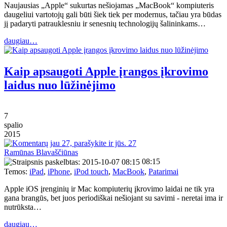
Naujausias „Apple“ sukurtas nešiojamas „MacBook“ kompiuteris
daugeliui vartotojų gali būti šiek tiek per modernus, tačiau yra būdas
jį padaryti patrauklesniu ir senesnių technologijų šalininkams…
daugiau…
Kaip apsaugoti Apple įrangos įkrovimo
laidus nuo lūžinėjimo
7
spalio
2015
27
Ramūnas Blavaščiūnas
08:15
Temos:
iPad
,
iPhone
,
iPod touch
,
MacBook
,
Patarimai
Apple iOS įrenginių ir Mac kompiuterių įkrovimo laidai ne tik yra
gana brangūs, bet juos periodiškai nešiojant su savimi - neretai ima ir
nutrūksta…
daugiau…