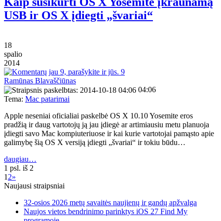
Kaip susikurti OS X Yosemite įkraunamą
USB ir OS X įdiegti „švariai“
18
spalio
2014
9
Ramūnas Blavaščiūnas
04:06
Tema:
Mac patarimai
Apple neseniai oficialiai paskelbė OS X 10.10 Yosemite eros
pradžią ir daug vartotojų ją jau įdiegė ar artimiausiu metu planuoja
įdiegti savo Mac kompiuteriuose ir kai kurie vartotojai pamąsto apie
galimybę šią OS X versiją įdiegti „švariai“ ir tokiu būdu…
daugiau…
1 psl. iš 2
1
2
»
Naujausi straipsniai
32-osios 2026 metų savaitės naujienų ir gandų apžvalga
Naujos vietos bendrinimo parinktys iOS 27 Find My
programoje