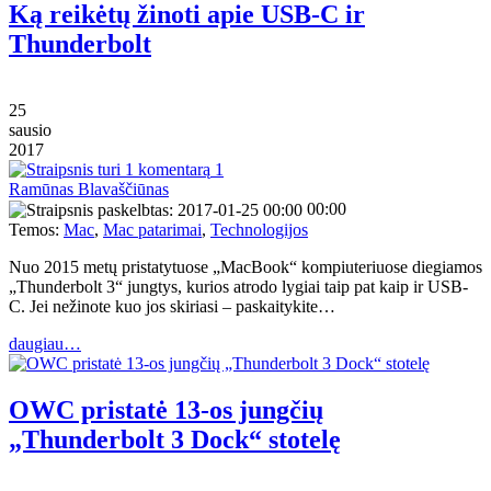
Ką reikėtų žinoti apie USB-C ir
Thunderbolt
25
sausio
2017
1
Ramūnas Blavaščiūnas
00:00
Temos:
Mac
,
Mac patarimai
,
Technologijos
Nuo 2015 metų pristatytuose „MacBook“ kompiuteriuose diegiamos
„Thunderbolt 3“ jungtys, kurios atrodo lygiai taip pat kaip ir USB-
C. Jei nežinote kuo jos skiriasi – paskaitykite…
daugiau…
OWC pristatė 13-os jungčių
„Thunderbolt 3 Dock“ stotelę