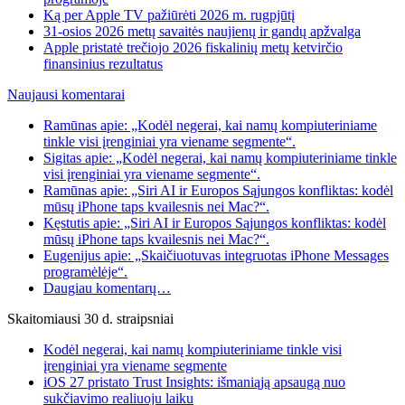
Ką per Apple TV pažiūrėti 2026 m. rugpjūtį
31-osios 2026 metų savaitės naujienų ir gandų apžvalga
Apple pristatė trečiojo 2026 fiskalinių metų ketvirčio
finansinius rezultatus
Naujausi komentarai
Ramūnas apie: „Kodėl negerai, kai namų kompiuteriniame
tinkle visi įrenginiai yra viename segmente“.
Sigitas apie: „Kodėl negerai, kai namų kompiuteriniame tinkle
visi įrenginiai yra viename segmente“.
Ramūnas apie: „Siri AI ir Europos Sąjungos konfliktas: kodėl
mūsų iPhone taps kvailesnis nei Mac?“.
Kęstutis apie: „Siri AI ir Europos Sąjungos konfliktas: kodėl
mūsų iPhone taps kvailesnis nei Mac?“.
Eugenijus apie: „Skaičiuotuvas integruotas iPhone Messages
programėlėje“.
Daugiau komentarų…
Skaitomiausi 30 d. straipsniai
Kodėl negerai, kai namų kompiuteriniame tinkle visi
įrenginiai yra viename segmente
iOS 27 pristato Trust Insights: išmaniąją apsaugą nuo
sukčiavimo realiuoju laiku