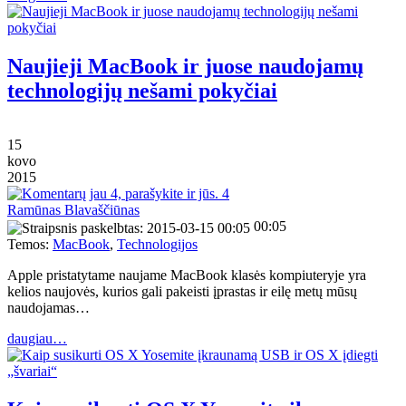
Naujieji MacBook ir juose naudojamų
technologijų nešami pokyčiai
15
kovo
2015
4
Ramūnas Blavaščiūnas
00:05
Temos:
MacBook
,
Technologijos
Apple pristatytame naujame MacBook klasės kompiuteryje yra
kelios naujovės, kurios gali pakeisti įprastas ir eilę metų mūsų
naudojamas…
daugiau…