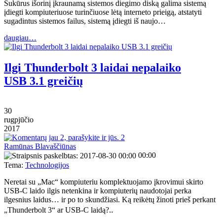
Sukūrus išorinį įkraunamą sistemos diegimo diską galima sistemą
įdiegti kompiuteriuose turinčiuose lėtą interneto prieigą, atstatyti
sugadintus sistemos failus, sistemą įdiegti iš naujo…
daugiau…
Ilgi Thunderbolt 3 laidai nepalaiko
USB 3.1 greičių
30
rugpjūčio
2017
2
Ramūnas Blavaščiūnas
00:00
Tema:
Technologijos
Neretai su „Mac“ kompiuteriu komplektuojamo įkrovimui skirto
USB-C laido ilgis netenkina ir kompiuterių naudotojai perka
ilgesnius laidus… ir po to skundžiasi. Ką reikėtų žinoti prieš perkant
„Thunderbolt 3“ ar USB-C laidą?‥