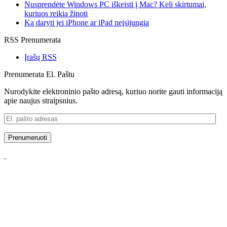
Nusprendėte Windows PC iškeisti į Mac? Keli skirtumai,
kuriuos reikia žinoti
Ką daryti jei iPhone ar iPad neįsijungia
RSS Prenumerata
Įrašų RSS
Prenumerata El. Paštu
Nurodykite elektroninio pašto adresą, kuriuo norite gauti informaciją
apie naujus straipsnius.
El.
pašto
adresas
Prenumeruoti