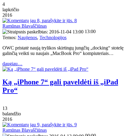
4
lapkričio
2016
8
Ramūnas Blavaščiūnas
13:00
Temos:
Naujienos
,
Technologijos
OWC pristatė naują trylikos skirtingų jungčių „docking“ stotelę
galinčią veikti su naujais „MacBook Pro“ kompiuteriais…
daugiau…
Ką „iPhone 7“ gali paveldėti iš „iPad
Pro“
13
balandžio
2016
9
Ramūnas Blavaščiūnas
00:00