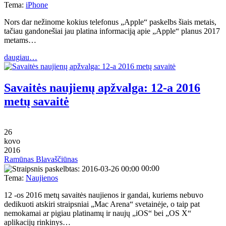
Tema:
iPhone
Nors dar nežinome kokius telefonus „Apple“ paskelbs šiais metais,
tačiau gandonešiai jau platina informaciją apie „Apple“ planus 2017
metams…
daugiau…
Savaitės naujienų apžvalga: 12-a 2016
metų savaitė
26
kovo
2016
Ramūnas Blavaščiūnas
00:00
Tema:
Naujienos
12 -os 2016 metų savaitės naujienos ir gandai, kuriems nebuvo
dedikuoti atskiri straipsniai „Mac Arena“ svetainėje, o taip pat
nemokamai ar pigiau platinamų ir naujų „iOS“ bei „OS X“
aplikacijų rinkinys…