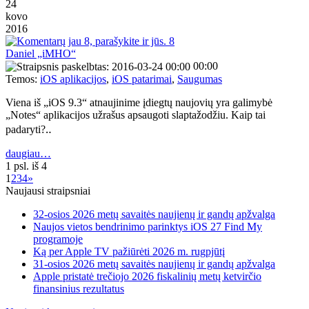
24
kovo
2016
8
Daniel „iMHO“
00:00
Temos:
iOS aplikacijos
,
iOS patarimai
,
Saugumas
Viena iš „iOS 9.3“ atnaujinime įdiegtų naujovių yra galimybė
„Notes“ aplikacijos užrašus apsaugoti slaptažodžiu. Kaip tai
padaryti?‥
daugiau…
1 psl. iš 4
1
2
3
4
»
Naujausi straipsniai
32-osios 2026 metų savaitės naujienų ir gandų apžvalga
Naujos vietos bendrinimo parinktys iOS 27 Find My
programoje
Ką per Apple TV pažiūrėti 2026 m. rugpjūtį
31-osios 2026 metų savaitės naujienų ir gandų apžvalga
Apple pristatė trečiojo 2026 fiskalinių metų ketvirčio
finansinius rezultatus