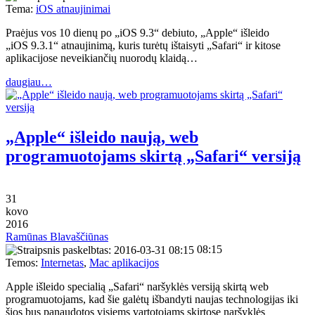
Tema:
iOS atnaujinimai
Praėjus vos 10 dienų po „iOS 9.3“ debiuto, „Apple“ išleido
„iOS 9.3.1“ atnaujinimą, kuris turėtų ištaisyti „Safari“ ir kitose
aplikacijose neveikiančių nuorodų klaidą…
daugiau…
„Apple“ išleido naują, web
programuotojams skirtą „Safari“ versiją
31
kovo
2016
Ramūnas Blavaščiūnas
08:15
Temos:
Internetas
,
Mac aplikacijos
Apple išleido specialią „Safari“ naršyklės versiją skirtą web
programuotojams, kad šie galėtų išbandyti naujas technologijas iki
šios bus panaudotos visiems vartotojams skirtose naršyklės