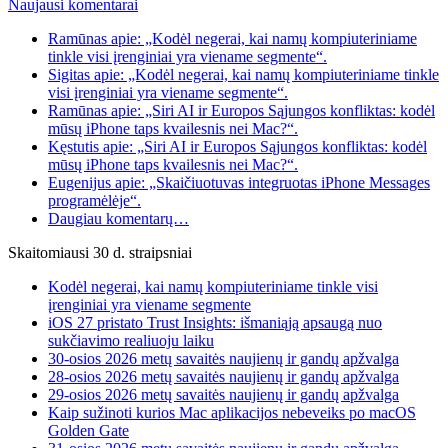
Naujausi komentarai
Ramūnas apie: „Kodėl negerai, kai namų kompiuteriniame
tinkle visi įrenginiai yra viename segmente“.
Sigitas apie: „Kodėl negerai, kai namų kompiuteriniame tinkle
visi įrenginiai yra viename segmente“.
Ramūnas apie: „Siri AI ir Europos Sąjungos konfliktas: kodėl
mūsų iPhone taps kvailesnis nei Mac?“.
Kęstutis apie: „Siri AI ir Europos Sąjungos konfliktas: kodėl
mūsų iPhone taps kvailesnis nei Mac?“.
Eugenijus apie: „Skaičiuotuvas integruotas iPhone Messages
programėlėje“.
Daugiau komentarų…
Skaitomiausi 30 d. straipsniai
Kodėl negerai, kai namų kompiuteriniame tinkle visi
įrenginiai yra viename segmente
iOS 27 pristato Trust Insights: išmaniąją apsaugą nuo
sukčiavimo realiuoju laiku
30-osios 2026 metų savaitės naujienų ir gandų apžvalga
28-osios 2026 metų savaitės naujienų ir gandų apžvalga
29-osios 2026 metų savaitės naujienų ir gandų apžvalga
Kaip sužinoti kurios Mac aplikacijos nebeveiks po macOS
Golden Gate