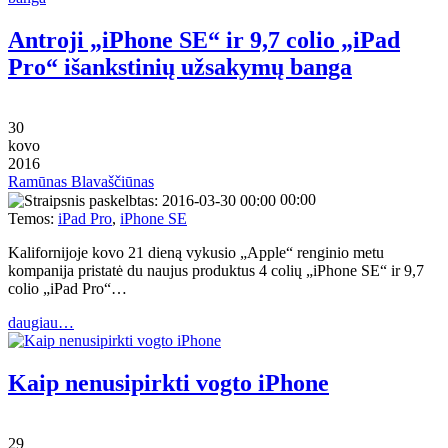
Antroji „iPhone SE“ ir 9,7 colio „iPad
Pro“ išankstinių užsakymų banga
30
kovo
2016
Ramūnas Blavaščiūnas
00:00
Temos:
iPad Pro
,
iPhone SE
Kalifornijoje kovo 21 dieną vykusio „Apple“ renginio metu
kompanija pristatė du naujus produktus 4 colių „iPhone SE“ ir 9,7
colio „iPad Pro“…
daugiau…
Kaip nenusipirkti vogto iPhone
29