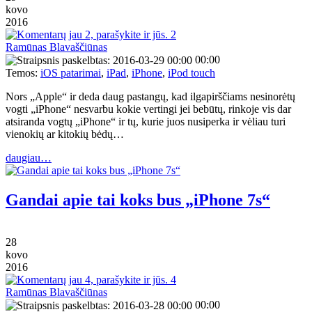
kovo
2016
2
Ramūnas Blavaščiūnas
00:00
Temos:
iOS patarimai
,
iPad
,
iPhone
,
iPod touch
Nors „Apple“ ir deda daug pastangų, kad ilgapirščiams nesinorėtų
vogti „iPhone“ nesvarbu kokie vertingi jei bebūtų, rinkoje vis dar
atsiranda vogtų „iPhone“ ir tų, kurie juos nusiperka ir vėliau turi
vienokių ar kitokių bėdų…
daugiau…
Gandai apie tai koks bus „iPhone 7s“
28
kovo
2016
4
Ramūnas Blavaščiūnas
00:00