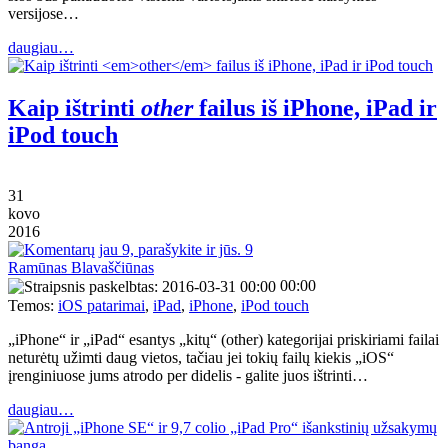
versijose…
daugiau…
Kaip ištrinti
other
failus iš iPhone, iPad ir
iPod touch
31
kovo
2016
9
Ramūnas Blavaščiūnas
00:00
Temos:
iOS patarimai
,
iPad
,
iPhone
,
iPod touch
„iPhone“ ir „iPad“ esantys „kitų“ (other) kategorijai priskiriami failai
neturėtų užimti daug vietos, tačiau jei tokių failų kiekis „iOS“
įrenginiuose jums atrodo per didelis - galite juos ištrinti…
daugiau…