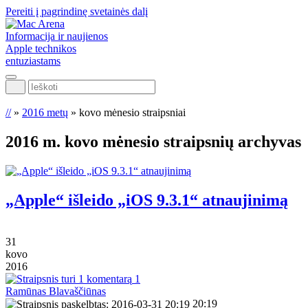
Pereiti į pagrindinę svetainės dalį
Informacija ir naujienos
Apple technikos
entuziastams
Ieškoti
//
»
2016 metų
»
kovo mėnesio straipsniai
2016 m. kovo mėnesio
straipsnių archyvas
„Apple“ išleido „iOS 9.3.1“ atnaujinimą
31
kovo
2016
1
Ramūnas Blavaščiūnas
20:19