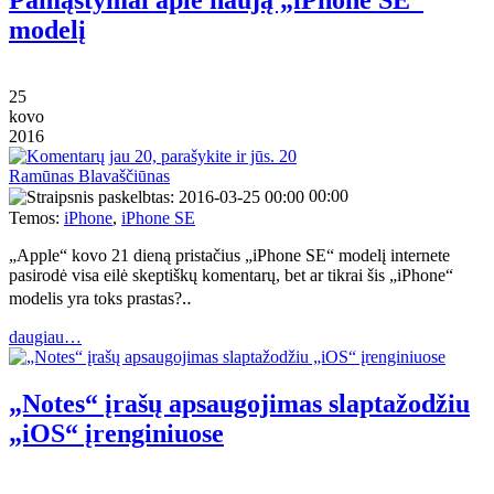
Pamąstymai apie naują „iPhone SE“
modelį
25
kovo
2016
20
Ramūnas Blavaščiūnas
00:00
Temos:
iPhone
,
iPhone SE
„Apple“ kovo 21 dieną pristačius „iPhone SE“ modelį internete
pasirodė visa eilė skeptiškų komentarų, bet ar tikrai šis „iPhone“
modelis yra toks prastas?‥
daugiau…
„Notes“ įrašų apsaugojimas slaptažodžiu
„iOS“ įrenginiuose