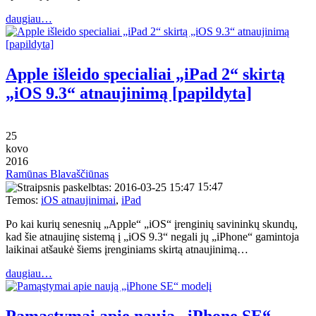
daugiau…
Apple išleido specialiai „iPad 2“ skirtą
„iOS 9.3“ atnaujinimą [papildyta]
25
kovo
2016
Ramūnas Blavaščiūnas
15:47
Temos:
iOS atnaujinimai
,
iPad
Po kai kurių senesnių „Apple“ „iOS“ įrenginių savininkų skundų,
kad šie atnaujinę sistemą į „iOS 9.3“ negali jų „iPhone“ gamintoja
laikinai atšaukė šiems įrenginiams skirtą atnaujinimą…
daugiau…