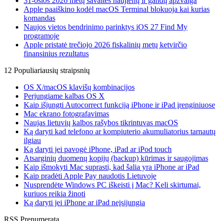
31-osios 2026 metų savaitės naujienų ir gandų apžvalga
Apple paaiškino kodėl macOS Terminal blokuoja kai kurias
komandas
Naujos vietos bendrinimo parinktys iOS 27 Find My
programoje
Apple pristatė trečiojo 2026 fiskalinių metų ketvirčio
finansinius rezultatus
12 Populiariausių straipsnių
OS X/macOS klavišų kombinacijos
Perjungiame kalbas OS X
Kaip išjungti Autocorrect funkciją iPhone ir iPad įrenginiuose
Mac ekrano fotografavimas
Naujas lietuvių kalbos rašybos tikrintuvas macOS
Ką daryti kad telefono ar kompiuterio akumuliatorius tarnautų
ilgiau
Ką daryti jei pavogė iPhone, iPad ar iPod touch
Atsarginių duomenų kopijų (backup) kūrimas ir saugojimas
Kaip išmokyti Mac suprasti, kad šalia yra iPhone ar iPad
Kaip pradėti Apple Pay naudotis Lietuvoje
Nusprendėte Windows PC iškeisti į Mac? Keli skirtumai,
kuriuos reikia žinoti
Ką daryti jei iPhone ar iPad neįsijungia
RSS Prenumerata