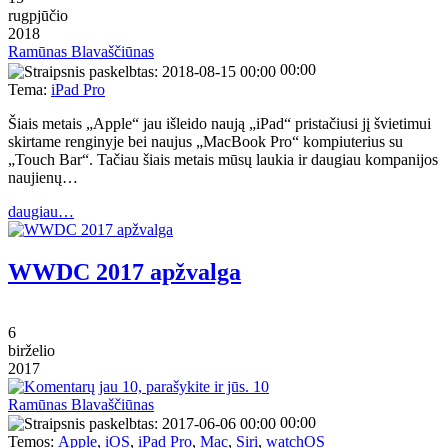
rugpjūčio
2018
Ramūnas Blavaščiūnas
00:00
Tema:
iPad Pro
Šiais metais „Apple“ jau išleido naują „iPad“ pristačiusi jį švietimui
skirtame renginyje bei naujus „MacBook Pro“ kompiuterius su
„Touch Bar“. Tačiau šiais metais mūsų laukia ir daugiau kompanijos
naujienų…
daugiau…
WWDC 2017 apžvalga
6
birželio
2017
10
Ramūnas Blavaščiūnas
00:00
Temos:
Apple
,
iOS
,
iPad Pro
,
Mac
,
Siri
,
watchOS