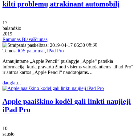
kilti problemų atrakinant automobilį
17
balandžio
2019
Ramūnas Blavaščiūnas
06:30
Temos:
iOS patarimai
,
iPad Pro
Atnaujintame „Apple Pencil“ puslapyje „Apple“ pateikia
informaciją, kurią pravartu žinoti visiems vairuojantiems „iPad Pro“
ir antros kartos „Apple Pencil“ naudotojams…
daugiau…
Apple paaiškino kodėl gali linkti naujieji
iPad Pro
10
sausio