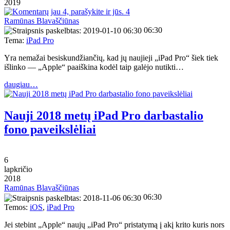
2019
4
Ramūnas Blavaščiūnas
06:30
Tema:
iPad Pro
Yra nemažai besiskundžiančių, kad jų naujieji „iPad Pro“ šiek tiek
išlinko — „Apple“ paaiškina kodėl taip galėjo nutikti…
daugiau…
Nauji 2018 metų iPad Pro darbastalio
fono paveikslėliai
6
lapkričio
2018
Ramūnas Blavaščiūnas
06:30
Temos:
iOS
,
iPad Pro
Jei stebint „Apple“ naujų „iPad Pro“ pristatymą į akį krito kuris nors