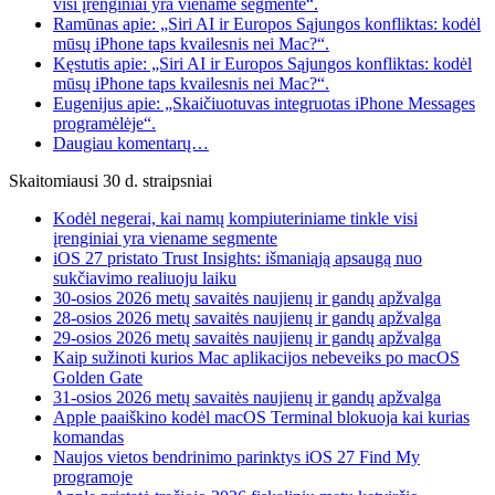
visi įrenginiai yra viename segmente“.
Ramūnas apie: „Siri AI ir Europos Sąjungos konfliktas: kodėl
mūsų iPhone taps kvailesnis nei Mac?“.
Kęstutis apie: „Siri AI ir Europos Sąjungos konfliktas: kodėl
mūsų iPhone taps kvailesnis nei Mac?“.
Eugenijus apie: „Skaičiuotuvas integruotas iPhone Messages
programėlėje“.
Daugiau komentarų…
Skaitomiausi 30 d. straipsniai
Kodėl negerai, kai namų kompiuteriniame tinkle visi
įrenginiai yra viename segmente
iOS 27 pristato Trust Insights: išmaniąją apsaugą nuo
sukčiavimo realiuoju laiku
30-osios 2026 metų savaitės naujienų ir gandų apžvalga
28-osios 2026 metų savaitės naujienų ir gandų apžvalga
29-osios 2026 metų savaitės naujienų ir gandų apžvalga
Kaip sužinoti kurios Mac aplikacijos nebeveiks po macOS
Golden Gate
31-osios 2026 metų savaitės naujienų ir gandų apžvalga
Apple paaiškino kodėl macOS Terminal blokuoja kai kurias
komandas
Naujos vietos bendrinimo parinktys iOS 27 Find My
programoje