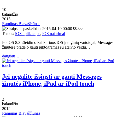
10
balandžio
2015
Ramūnas Blavaščiūnas
00:00
Temos:
iOS aplikacijos
,
iOS patarimai
Po iOS 8.3 išleidimo kai kuriuos iOS įrenginių vartotojai, Messages
žinutėse pradėjo gauti piktogramas su ateivio veidu…
daugiau…
Jei negalite išsiųsti ar gauti Messages
žinutės iPhone, iPad ar iPod touch
2
balandžio
2015
Ramūnas Blavaščiūnas