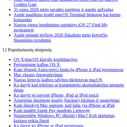
Golden Gate
31-osios 2026 metų savaitės naujienų ir gandų apžvalga
Apple paaiškino kodėl macOS Terminal blokuoja kai kurias
komandas
Naujos vietos bendrinimo parinktys iOS 27 Find My
programoje
Apple pristatė trečiojo 2026 fiskalinių metų ketvirčio
finansinius rezultatus
12 Populiariausių straipsnių
OS X/macOS klavišų kombinacijos
Perjungiame kalbas OS X
Kaip išjungti Autocorrect funkciją iPhone ir iPad įrenginiuose
Mac ekrano fotografavimas
Naujas lietuvių kalbos rašybos tikrintuvas macOS
Ką daryti kad telefono ar kompiuterio akumuliatorius tarnautų
ilgiau
Ką daryti jei pavogė iPhone, iPad ar iPod touch
Atsarginių duomenų kopijų (backup) kūrimas ir saugojimas
Kaip išmokyti Mac suprasti, kad šalia yra iPhone ar iPad
Kaip pradėti Apple Pay naudotis Lietuvoje
Nusprendėte Windows PC iškeisti į Mac? Keli skirtumai,
kuriuos reikia žinoti
Ką daryti jei iPhone ar iPad neįsijungia