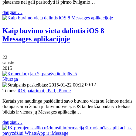
platesnės nei gali pasirodyti iš pirmo žvilgsnio…
daugiau…
Kaip buvimo vieta dalintis iOS 8
Messages aplikacijoje
22
sausio
2015
5
Niurzga
00:12
Temos:
iOS patarimai
,
iPad
,
iPhone
Kartais yra naudinga pasidalinti savo buvimo vieta su šeimos nariais,
draugais arba žinoti jų buvimo vietą. iOS tai leidžia padaryti keliais
būdais ir vienas jų Messages aplikacija…
daugiau…