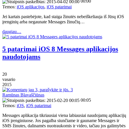
00:00
Temos:
iOS aplikacijos
,
iOS patarimai
Jei kartais pastebėjote, kad staiga žinutės nebeiškeliauja iš Jūsų iOS
įrenginių arba negaunate Messages žinučių…
daugiau…
5 patarimai iOS 8 Messages aplikacijos
naudotojams
20
vasario
2015
3
Ramūnas Blavaščiūnas
00:05
Temos:
iOS
,
iOS patarimai
Messages aplikacija tikriausiai viena labiausiai naudojamų aplikacijų
iOS įrenginiuose. Jos pagalba siunčiame ir gauname Messages ir
SMS žinutes, dalinamės nuotraukomis ir video, tačiau jos galimybės