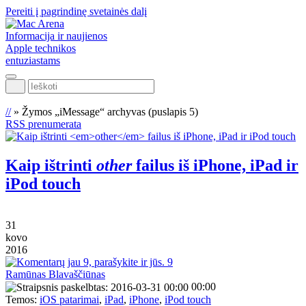
Pereiti į pagrindinę svetainės dalį
Informacija ir naujienos
Apple technikos
entuziastams
Ieškoti
//
»
Žymos „iMessage“ archyvas
(puslapis 5)
RSS prenumerata
Kaip ištrinti
other
failus iš iPhone, iPad ir
iPod touch
31
kovo
2016
9
Ramūnas Blavaščiūnas
00:00
Temos:
iOS patarimai
,
iPad
,
iPhone
,
iPod touch