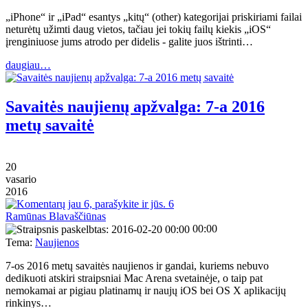
„iPhone“ ir „iPad“ esantys „kitų“ (other) kategorijai priskiriami failai
neturėtų užimti daug vietos, tačiau jei tokių failų kiekis „iOS“
įrenginiuose jums atrodo per didelis - galite juos ištrinti…
daugiau…
Savaitės naujienų apžvalga: 7-a 2016
metų savaitė
20
vasario
2016
6
Ramūnas Blavaščiūnas
00:00
Tema:
Naujienos
7-os 2016 metų savaitės naujienos ir gandai, kuriems nebuvo
dedikuoti atskiri straipsniai Mac Arena svetainėje, o taip pat
nemokamai ar pigiau platinamų ir naujų iOS bei OS X aplikacijų
rinkinys…