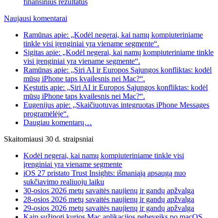
finansinius rezultatus
Naujausi komentarai
Ramūnas apie: „Kodėl negerai, kai namų kompiuteriniame
tinkle visi įrenginiai yra viename segmente“.
Sigitas apie: „Kodėl negerai, kai namų kompiuteriniame tinkle
visi įrenginiai yra viename segmente“.
Ramūnas apie: „Siri AI ir Europos Sąjungos konfliktas: kodėl
mūsų iPhone taps kvailesnis nei Mac?“.
Kęstutis apie: „Siri AI ir Europos Sąjungos konfliktas: kodėl
mūsų iPhone taps kvailesnis nei Mac?“.
Eugenijus apie: „Skaičiuotuvas integruotas iPhone Messages
programėlėje“.
Daugiau komentarų…
Skaitomiausi 30 d. straipsniai
Kodėl negerai, kai namų kompiuteriniame tinkle visi
įrenginiai yra viename segmente
iOS 27 pristato Trust Insights: išmaniąją apsaugą nuo
sukčiavimo realiuoju laiku
30-osios 2026 metų savaitės naujienų ir gandų apžvalga
28-osios 2026 metų savaitės naujienų ir gandų apžvalga
29-osios 2026 metų savaitės naujienų ir gandų apžvalga
Kaip sužinoti kurios Mac aplikacijos nebeveiks po macOS