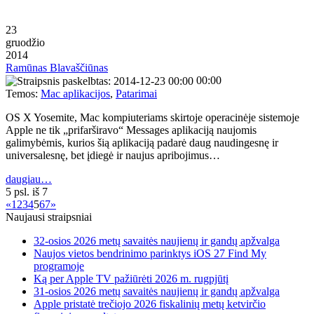
23
gruodžio
2014
Ramūnas Blavaščiūnas
00:00
Temos:
Mac aplikacijos
,
Patarimai
OS X Yosemite, Mac kompiuteriams skirtoje operacinėje sistemoje
Apple ne tik „prifarširavo“ Messages aplikaciją naujomis
galimybėmis, kurios šią aplikaciją padarė daug naudingesnę ir
universalesnę, bet įdiegė ir naujus apribojimus…
daugiau…
5 psl. iš 7
«
1
2
3
4
5
6
7
»
Naujausi straipsniai
32-osios 2026 metų savaitės naujienų ir gandų apžvalga
Naujos vietos bendrinimo parinktys iOS 27 Find My
programoje
Ką per Apple TV pažiūrėti 2026 m. rugpjūtį
31-osios 2026 metų savaitės naujienų ir gandų apžvalga
Apple pristatė trečiojo 2026 fiskalinių metų ketvirčio