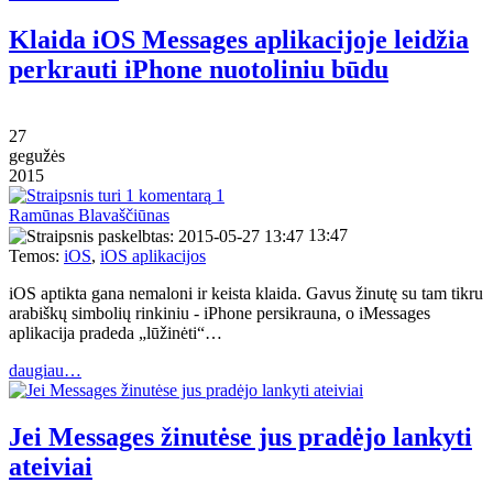
Klaida iOS Messages aplikacijoje leidžia
perkrauti iPhone nuotoliniu būdu
27
gegužės
2015
1
Ramūnas Blavaščiūnas
13:47
Temos:
iOS
,
iOS aplikacijos
iOS aptikta gana nemaloni ir keista klaida. Gavus žinutę su tam tikru
arabiškų simbolių rinkiniu - iPhone persikrauna, o iMessages
aplikacija pradeda „lūžinėti“…
daugiau…
Jei Messages žinutėse jus pradėjo lankyti
ateiviai