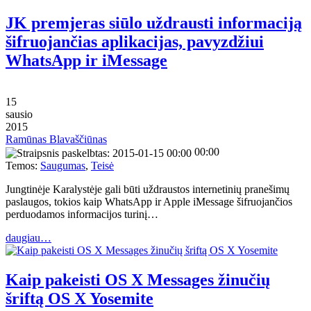
JK premjeras siūlo uždrausti informaciją
šifruojančias aplikacijas, pavyzdžiui
WhatsApp ir iMessage
15
sausio
2015
Ramūnas Blavaščiūnas
00:00
Temos:
Saugumas
,
Teisė
Jungtinėje Karalystėje gali būti uždraustos internetinių pranešimų
paslaugos, tokios kaip WhatsApp ir Apple iMessage šifruojančios
perduodamos informacijos turinį…
daugiau…
Kaip pakeisti OS X Messages žinučių
šriftą OS X Yosemite