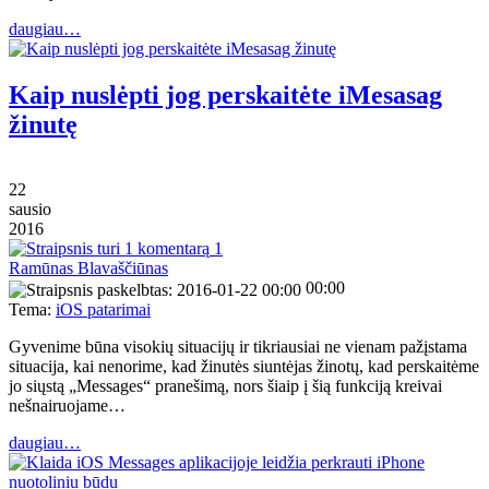
daugiau…
Kaip nuslėpti jog perskaitėte iMesasag
žinutę
22
sausio
2016
1
Ramūnas Blavaščiūnas
00:00
Tema:
iOS patarimai
Gyvenime būna visokių situacijų ir tikriausiai ne vienam pažįstama
situacija, kai nenorime, kad žinutės siuntėjas žinotų, kad perskaitėme
jo siųstą „Messages“ pranešimą, nors šiaip į šią funkciją kreivai
nešnairuojame…
daugiau…