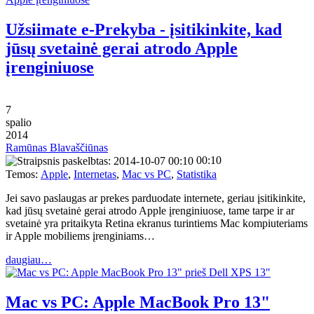
Užsiimate e-Prekyba - įsitikinkite, kad
jūsų svetainė gerai atrodo Apple
įrenginiuose
7
spalio
2014
Ramūnas Blavaščiūnas
00:10
Temos:
Apple
,
Internetas
,
Mac vs PC
,
Statistika
Jei savo paslaugas ar prekes parduodate internete, geriau įsitikinkite,
kad jūsų svetainė gerai atrodo Apple įrenginiuose, tame tarpe ir ar
svetainė yra pritaikyta Retina ekranus turintiems Mac kompiuteriams
ir Apple mobiliems įrenginiams…
daugiau…
Mac vs PC: Apple MacBook Pro 13"