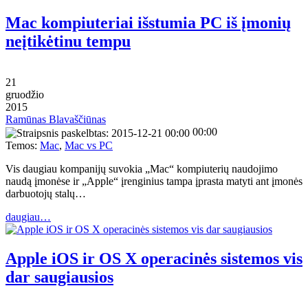
Mac kompiuteriai išstumia PC iš įmonių
neįtikėtinu tempu
21
gruodžio
2015
Ramūnas Blavaščiūnas
00:00
Temos:
Mac
,
Mac vs PC
Vis daugiau kompanijų suvokia „Mac“ kompiuterių naudojimo
naudą įmonėse ir „Apple“ įrenginius tampa įprasta matyti ant įmonės
darbuotojų stalų…
daugiau…
Apple iOS ir OS X operacinės sistemos vis
dar saugiausios