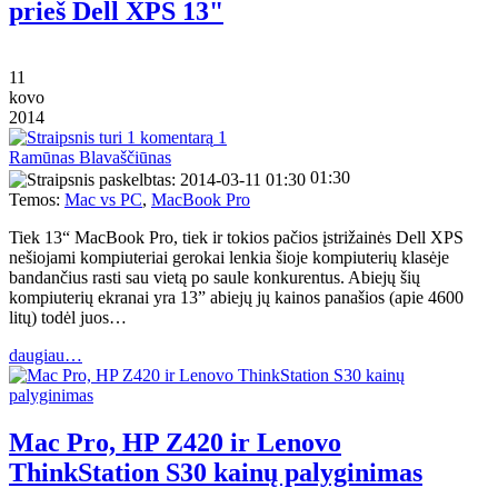
prieš Dell XPS 13"
11
kovo
2014
1
Ramūnas Blavaščiūnas
01:30
Temos:
Mac vs PC
,
MacBook Pro
Tiek 13“ MacBook Pro, tiek ir tokios pačios įstrižainės Dell XPS
nešiojami kompiuteriai gerokai lenkia šioje kompiuterių klasėje
bandančius rasti sau vietą po saule konkurentus. Abiejų šių
kompiuterių ekranai yra 13” abiejų jų kainos panašios (apie 4600
litų) todėl juos…
daugiau…
Mac Pro, HP Z420 ir Lenovo
ThinkStation S30 kainų palyginimas