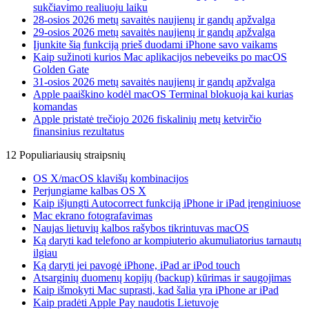
sukčiavimo realiuoju laiku
28-osios 2026 metų savaitės naujienų ir gandų apžvalga
29-osios 2026 metų savaitės naujienų ir gandų apžvalga
Įjunkite šią funkciją prieš duodami iPhone savo vaikams
Kaip sužinoti kurios Mac aplikacijos nebeveiks po macOS
Golden Gate
31-osios 2026 metų savaitės naujienų ir gandų apžvalga
Apple paaiškino kodėl macOS Terminal blokuoja kai kurias
komandas
Apple pristatė trečiojo 2026 fiskalinių metų ketvirčio
finansinius rezultatus
12 Populiariausių straipsnių
OS X/macOS klavišų kombinacijos
Perjungiame kalbas OS X
Kaip išjungti Autocorrect funkciją iPhone ir iPad įrenginiuose
Mac ekrano fotografavimas
Naujas lietuvių kalbos rašybos tikrintuvas macOS
Ką daryti kad telefono ar kompiuterio akumuliatorius tarnautų
ilgiau
Ką daryti jei pavogė iPhone, iPad ar iPod touch
Atsarginių duomenų kopijų (backup) kūrimas ir saugojimas
Kaip išmokyti Mac suprasti, kad šalia yra iPhone ar iPad
Kaip pradėti Apple Pay naudotis Lietuvoje