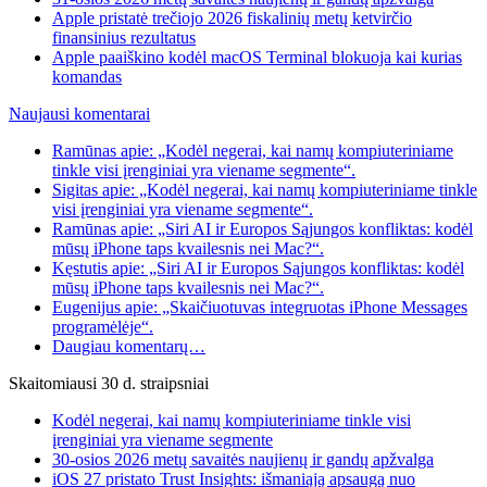
Apple pristatė trečiojo 2026 fiskalinių metų ketvirčio
finansinius rezultatus
Apple paaiškino kodėl macOS Terminal blokuoja kai kurias
komandas
Naujausi komentarai
Ramūnas apie: „Kodėl negerai, kai namų kompiuteriniame
tinkle visi įrenginiai yra viename segmente“.
Sigitas apie: „Kodėl negerai, kai namų kompiuteriniame tinkle
visi įrenginiai yra viename segmente“.
Ramūnas apie: „Siri AI ir Europos Sąjungos konfliktas: kodėl
mūsų iPhone taps kvailesnis nei Mac?“.
Kęstutis apie: „Siri AI ir Europos Sąjungos konfliktas: kodėl
mūsų iPhone taps kvailesnis nei Mac?“.
Eugenijus apie: „Skaičiuotuvas integruotas iPhone Messages
programėlėje“.
Daugiau komentarų…
Skaitomiausi 30 d. straipsniai
Kodėl negerai, kai namų kompiuteriniame tinkle visi
įrenginiai yra viename segmente
30-osios 2026 metų savaitės naujienų ir gandų apžvalga
iOS 27 pristato Trust Insights: išmaniąją apsaugą nuo