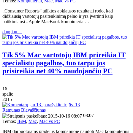
Temos:
Kompiuteriai
,
Mac
,
Mac vs PC
„Consumer Reports“ atliktos apklausos rezultatai rodo, kad
didžiausią vartotojų pasitenkinimą pelno ir yra įvertinti kaip
patikimiausi - Apple MacBook kompiuteriai…
daugiau…
Tik 5% Mac vartotojų IBM prireikia IT
specialistų pagalbos, tuo tarpu jos
prisireikia net 40% naudojančių PC
16
spalio
2015
13
Ramūnas Blavaščiūnas
08:07
Temos:
IBM
,
Mac
,
Mac vs PC
IBM darbuotojams pradėjus kompanijoje naudoti Mac kompiuterius