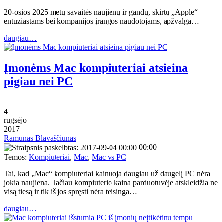
20-osios 2025 metų savaitės naujienų ir gandų, skirtų „Apple“
entuziastams bei kompanijos įrangos naudotojams, apžvalga…
daugiau…
Įmonėms Mac kompiuteriai atsieina
pigiau nei PC
4
rugsėjo
2017
Ramūnas Blavaščiūnas
00:00
Temos:
Kompiuteriai
,
Mac
,
Mac vs PC
Tai, kad „Mac“ kompiuteriai kainuoja daugiau už daugelį PC nėra
jokia naujiena. Tačiau kompiuterio kaina parduotuvėje atskleidžia ne
visą tiesą ir tik iš jos spręsti nėra teisinga…
daugiau…