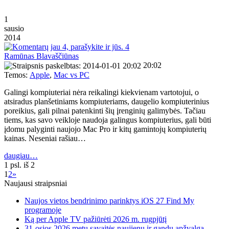
1
sausio
2014
4
Ramūnas Blavaščiūnas
20:02
Temos:
Apple
,
Mac vs PC
Galingi kompiuteriai nėra reikalingi kiekvienam vartotojui, o
atsiradus planšetiniams kompiuteriams, daugelio kompiuterinius
poreikius, gali pilnai patenkinti šių įrenginių galimybės. Tačiau
tiems, kas savo veikloje naudoja galingus kompiuterius, gali būti
įdomu palyginti naujojo Mac Pro ir kitų gamintojų kompiuterių
kainas. Neseniai rašiau…
daugiau…
1 psl. iš 2
1
2
»
Naujausi straipsniai
Naujos vietos bendrinimo parinktys iOS 27 Find My
programoje
Ką per Apple TV pažiūrėti 2026 m. rugpjūtį
31-osios 2026 metų savaitės naujienų ir gandų apžvalga