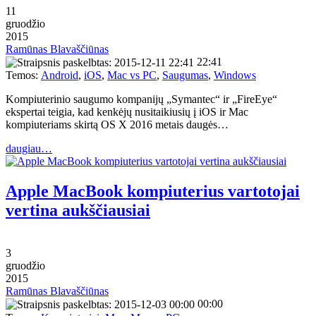
11
gruodžio
2015
Ramūnas Blavaščiūnas
22:41
Temos:
Android
,
iOS
,
Mac vs PC
,
Saugumas
,
Windows
Kompiuterinio saugumo kompanijų „Symantec“ ir „FireEye“
ekspertai teigia, kad kenkėjų nusitaikiusių į iOS ir Mac
kompiuteriams skirtą OS X 2016 metais daugės…
daugiau…
Apple MacBook kompiuterius vartotojai
vertina aukščiausiai
3
gruodžio
2015
Ramūnas Blavaščiūnas
00:00