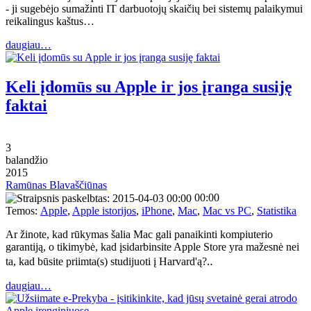
- ji sugebėjo sumažinti IT darbuotojų skaičių bei sistemų palaikymui
reikalingus kaštus…
daugiau…
Keli įdomūs su Apple ir jos įranga susiję
faktai
3
balandžio
2015
Ramūnas Blavaščiūnas
00:00
Temos:
Apple
,
Apple istorijos
,
iPhone
,
Mac
,
Mac vs PC
,
Statistika
Ar žinote, kad rūkymas šalia Mac gali panaikinti kompiuterio
garantiją, o tikimybė, kad įsidarbinsite Apple Store yra mažesnė nei
ta, kad būsite priimta(s) studijuoti į Harvard'ą?‥
daugiau…