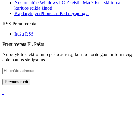
Nusprendėte Windows PC iškeisti į Mac? Keli skirtumai,
kuriuos reikia žinoti
Ką daryti jei iPhone ar iPad neįsijungia
RSS Prenumerata
Įrašų RSS
Prenumerata El. Paštu
Nurodykite elektroninio pašto adresą, kuriuo norite gauti informaciją
apie naujus straipsnius.
El.
pašto
adresas
Prenumeruoti