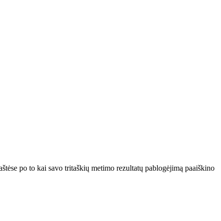
štėse po to kai savo tritaškių metimo rezultatų pablogėjimą paaiškino