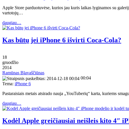
Apple Store parduotuvėse, kurios jau kuris laikas lyginamos su galerij
vartotojų…
daugiau…
Kas būtų jei iPhone 6 išvirti Coca-Cola?
18
gruodžio
2014
Ramūnas Blavaščiūnas
00:04
Tema:
iPhone 6
Pastaraisiais metais atsirado nauja „YouTuberių“ karta, kuriems smagu v
daugiau…
Kodėl Apple greičiausiai neišleis kito 4″ i