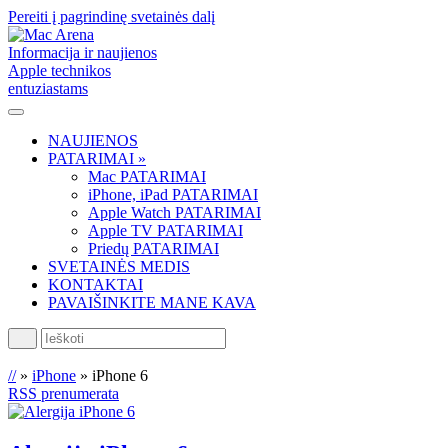
Pereiti į pagrindinę svetainės dalį
Informacija ir naujienos
Apple technikos
entuziastams
NAUJIENOS
PATARIMAI »
Mac PATARIMAI
iPhone, iPad PATARIMAI
Apple Watch PATARIMAI
Apple TV PATARIMAI
Priedų PATARIMAI
SVETAINĖS MEDIS
KONTAKTAI
PAVAIŠINKITE MANE KAVA
Ieškoti
//
»
iPhone
»
iPhone 6
RSS prenumerata