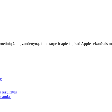
tinių žinių vandenyną, tame tarpe ir apie tai, kad Apple sekančiais meta
je
s rezultatus
omandas