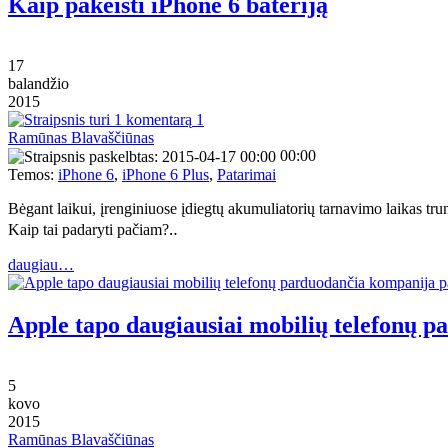
Kaip pakeisti iPhone 6 bateriją
17
balandžio
2015
1
Ramūnas Blavaščiūnas
00:00
Temos:
iPhone 6
,
iPhone 6 Plus
,
Patarimai
Bėgant laikui, įrenginiuose įdiegtų akumuliatorių tarnavimo laikas trump
Kaip tai padaryti pačiam?‥
daugiau…
Apple tapo daugiausiai mobilių telefonų 
5
kovo
2015
Ramūnas Blavaščiūnas