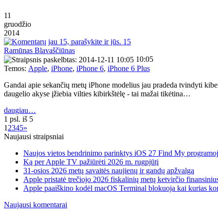
11
gruodžio
2014
15
Ramūnas Blavaščiūnas
10:05
Temos:
Apple
,
iPhone
,
iPhone 6
,
iPhone 6 Plus
Gandai apie sekančių metų iPhone modelius jau pradeda tvindyti kiberne
daugelio akyse įžiebia vilties kibirkštėlę - tai mažai tikėtina…
daugiau…
1 psl. iš 5
1
2
3
4
5
»
Naujausi straipsniai
Naujos vietos bendrinimo parinktys iOS 27 Find My programo
Ką per Apple TV pažiūrėti 2026 m. rugpjūtį
31-osios 2026 metų savaitės naujienų ir gandų apžvalga
Apple pristatė trečiojo 2026 fiskalinių metų ketvirčio finansiniu
Apple paaiškino kodėl macOS Terminal blokuoja kai kurias k
Naujausi komentarai