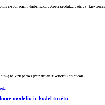
omis eksponuojami darbai sukurti Apple produktų pagalba - kiekvienas št
iską naikinti pačiais įvairiausiais ir keisčiausiais būdais…
Phone modelio ir kodėl turėtų