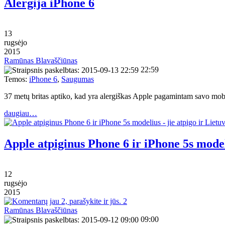
Alergija iPhone 6
13
rugsėjo
2015
Ramūnas Blavaščiūnas
22:59
Temos:
iPhone 6
,
Saugumas
37 metų britas aptiko, kad yra alergiškas Apple pagamintam savo mob
daugiau…
Apple atpiginus Phone 6 ir iPhone 5s modeli
12
rugsėjo
2015
2
Ramūnas Blavaščiūnas
09:00