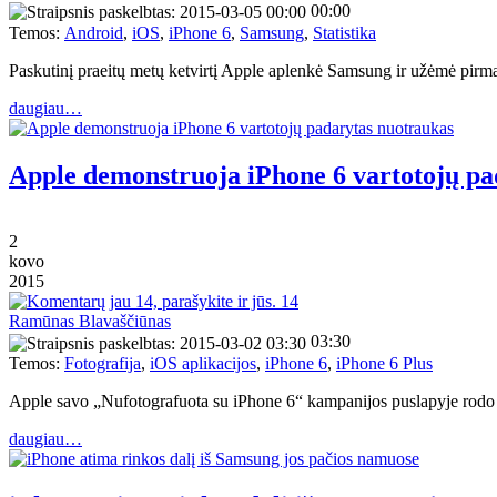
00:00
Temos:
Android
,
iOS
,
iPhone 6
,
Samsung
,
Statistika
Paskutinį praeitų metų ketvirtį Apple aplenkė Samsung ir užėmė pirm
daugiau…
Apple demonstruoja iPhone 6 vartotojų pa
2
kovo
2015
14
Ramūnas Blavaščiūnas
03:30
Temos:
Fotografija
,
iOS aplikacijos
,
iPhone 6
,
iPhone 6 Plus
Apple savo „Nufotografuota su iPhone 6“ kampanijos puslapyje rodo
daugiau…