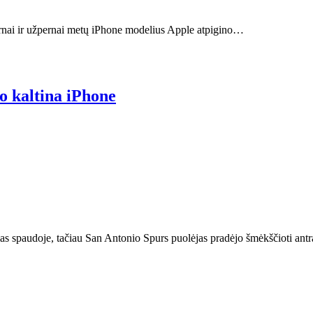
ernai ir užpernai metų iPhone modelius Apple atpigino…
o kaltina iPhone
s spaudoje, tačiau San Antonio Spurs puolėjas pradėjo šmėkščioti antra