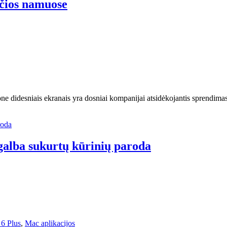
ačios namuose
hone didesniais ekranais yra dosniai kompanijai atsidėkojantis sprendim
galba sukurtų kūrinių paroda
 6 Plus
,
Mac aplikacijos