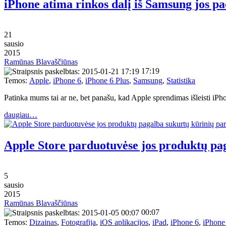
iPhone atima rinkos dalį iš Samsung jos p
21
sausio
2015
Ramūnas Blavaščiūnas
17:19
Temos:
Apple
,
iPhone 6
,
iPhone 6 Plus
,
Samsung
,
Statistika
Patinka mums tai ar ne, bet panašu, kad Apple sprendimas išleisti iP
daugiau…
Apple Store parduotuvėse jos produktų pa
5
sausio
2015
Ramūnas Blavaščiūnas
00:07
Temos:
Dizainas
,
Fotografija
,
iOS aplikacijos
,
iPad
,
iPhone 6
,
iPhone