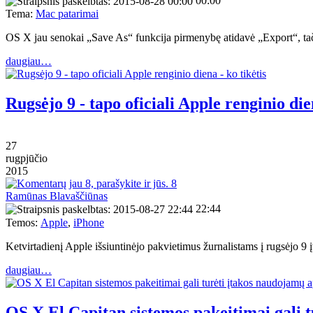
00:00
Tema:
Mac patarimai
OS X jau senokai „Save As“ funkcija pirmenybę atidavė „Export“, tač
daugiau…
Rugsėjo 9 - tapo oficiali Apple renginio dien
27
rugpjūčio
2015
8
Ramūnas Blavaščiūnas
22:44
Temos:
Apple
,
iPhone
Ketvirtadienį Apple išsiuntinėjo pakvietimus žurnalistams į rugsėjo 9
daugiau…
OS X El Capitan sistemos pakeitimai gali 