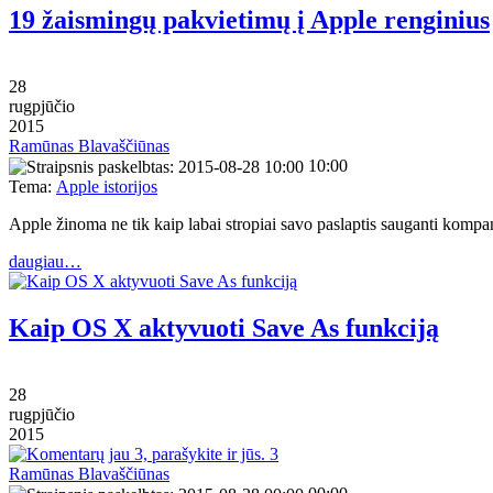
19 žaismingų pakvietimų į Apple renginius
28
rugpjūčio
2015
Ramūnas Blavaščiūnas
10:00
Tema:
Apple istorijos
Apple žinoma ne tik kaip labai stropiai savo paslaptis sauganti kompan
daugiau…
Kaip OS X aktyvuoti Save As funkciją
28
rugpjūčio
2015
3
Ramūnas Blavaščiūnas