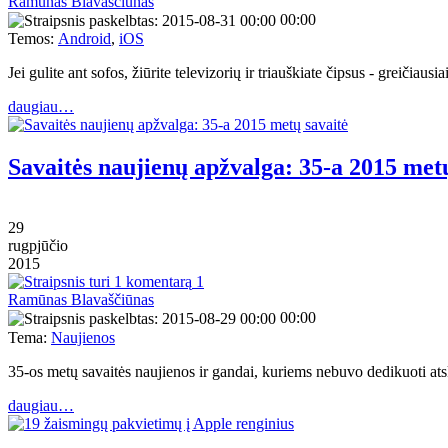
Ramūnas Blavaščiūnas
00:00
Temos:
Android
,
iOS
Jei gulite ant sofos, žiūrite televizorių ir triauškiate čipsus - greičiau
daugiau…
Savaitės naujienų apžvalga: 35-a 2015 met
29
rugpjūčio
2015
1
Ramūnas Blavaščiūnas
00:00
Tema:
Naujienos
35-os metų savaitės naujienos ir gandai, kuriems nebuvo dedikuoti ats
daugiau…