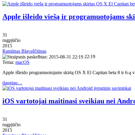
Apple išleido viešą ir programuotojams ski
31
rugpjūčio
2015
Ramūnas Blavaščiūnas
22:19
Tema:
macOS
Apple išleido programuotojams skirtą OS X El Capitan beta 8 ir 6-ą 
daugiau…
iOS vartotojai maitinasi sveikiau nei Andr
31
rugpjūčio
2015