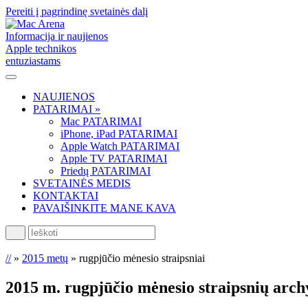
Pereiti į pagrindinę svetainės dalį
Informacija ir naujienos
Apple technikos
entuziastams
NAUJIENOS
PATARIMAI »
Mac PATARIMAI
iPhone, iPad PATARIMAI
Apple Watch PATARIMAI
Apple TV PATARIMAI
Priedų PATARIMAI
SVETAINĖS MEDIS
KONTAKTAI
PAVAIŠINKITE MANE KAVA
Ieškoti
//
»
2015 metų
»
rugpjūčio mėnesio straipsniai
2015 m. rugpjūčio mėnesio
straipsnių arch