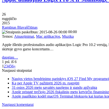
26
rugpjūčio
2015
Ramūnas Blavaščiūnas
00:00
Temos:
Atnaujinimai
,
Mac aplikacijos
,
Muzika
Apple išleido profesionalios audio aplikacijos Logic Pro 10.2 versiją,
skirtoje gyvo garso koncertams…
daugiau…
1 psl. iš 6
1
2
3
4
5
6
»
Naujausi straipsniai
Naujos vietos bendrinimo parinktys iOS 27 Find My programo
Ką per Apple TV pažiūrėti 2026 m. rugpjūtį
31-osios 2026 metų savaitės naujienų ir gandų apžvalga
Apple pristatė trečiojo 2026 fiskalinių metų ketvirčio finansiniu
Apple paaiškino kodėl macOS Terminal blokuoja kai kurias k
Naujausi komentarai