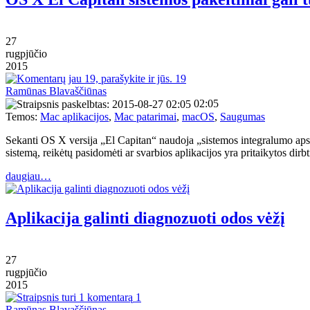
27
rugpjūčio
2015
19
Ramūnas Blavaščiūnas
02:05
Temos:
Mac aplikacijos
,
Mac patarimai
,
macOS
,
Saugumas
Sekanti OS X versija „El Capitan“ naudoja „sistemos integralumo apsaug
sistemą, reikėtų pasidomėti ar svarbios aplikacijos yra pritaikytos di
daugiau…
Aplikacija galinti diagnozuoti odos vėžį
27
rugpjūčio
2015
1
Ramūnas Blavaščiūnas