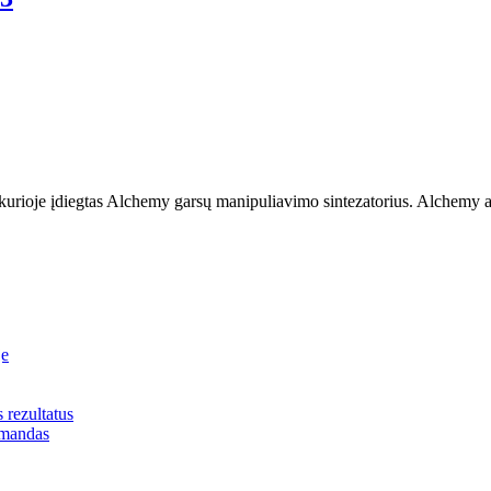
 kurioje įdiegtas Alchemy garsų manipuliavimo sintezatorius. Alchemy at
je
s rezultatus
omandas