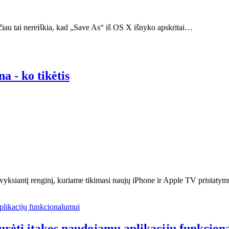
iau tai nereiškia, kad „Save As“ iš OS X išnyko apskritai…
a - ko tikėtis
 įvyksiantį renginį, kuriame tikimasi naujų iPhone ir Apple TV pristat
turėti įtakos naudojamų aplikacijų funkcio