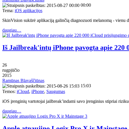
00:00
Tema:
iOS aplikacijos
SkinVision sukūrė aplikaciją galinčią diagnozuoti melanomą - vienu 
daugiau…
Iš Jailbreak'intų iPhone pavogta apie 220
26
rugpjūčio
2015
Ramūnas Blavaščiūnas
15:03
Temos:
iCloud
,
iPhone
,
Saugumas
iOS įrenginių vartotojai jailbreak’indami savo įrenginius stipriai ri
daugiau…
Apple atnaujino Logix Pro X ir Mainstage