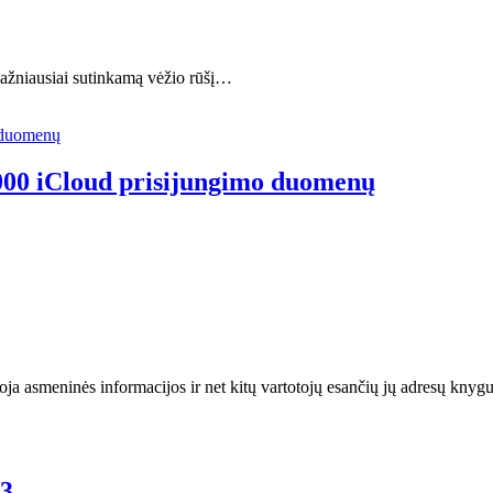
dažniausiai sutinkamą vėžio rūšį…
 000 iCloud prisijungimo duomenų
zikuoja asmeninės informacijos ir net kitų vartotojų esančių jų adresų 
 3