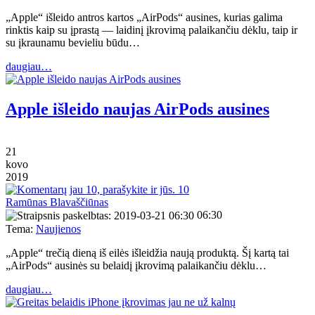
„Apple“ išleido antros kartos „AirPods“ ausines, kurias galima
rinktis kaip su įprastą — laidinį įkrovimą palaikančiu dėklu, taip ir
su įkraunamu bevieliu būdu…
daugiau…
Apple išleido naujas AirPods ausines
21
kovo
2019
10
Ramūnas Blavaščiūnas
06:30
Tema:
Naujienos
„Apple“ trečią dieną iš eilės išleidžia naują produktą. Šį kartą tai
„AirPods“ ausinės su belaidį įkrovimą palaikančiu dėklu…
daugiau…