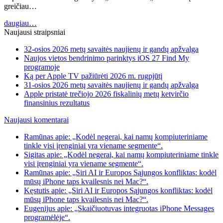
greičiau…
daugiau…
Naujausi straipsniai
32-osios 2026 metų savaitės naujienų ir gandų apžvalga
Naujos vietos bendrinimo parinktys iOS 27 Find My
programoje
Ką per Apple TV pažiūrėti 2026 m. rugpjūtį
31-osios 2026 metų savaitės naujienų ir gandų apžvalga
Apple pristatė trečiojo 2026 fiskalinių metų ketvirčio
finansinius rezultatus
Naujausi komentarai
Ramūnas apie: „Kodėl negerai, kai namų kompiuteriniame
tinkle visi įrenginiai yra viename segmente“.
Sigitas apie: „Kodėl negerai, kai namų kompiuteriniame tinkle
visi įrenginiai yra viename segmente“.
Ramūnas apie: „Siri AI ir Europos Sąjungos konfliktas: kodėl
mūsų iPhone taps kvailesnis nei Mac?“.
Kęstutis apie: „Siri AI ir Europos Sąjungos konfliktas: kodėl
mūsų iPhone taps kvailesnis nei Mac?“.
Eugenijus apie: „Skaičiuotuvas integruotas iPhone Messages
programėlėje“.