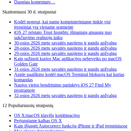
Daugiau komentarų…
Skaitomiausi 30 d. straipsniai
Kodėl negerai, kai namų kompiuteriniame tinkle visi
įrenginiai yra viename segmente
iOS 27 pristato Trust Insights: išmaniąją apsaugą nuo
sukčiavimo realiuoju laiku
30-osios 2026 metų savaitės naujienų ir gandų apžvalga
28-osios 2026 metų savaitės naujienų ir gandų apžvalga
29-osios 2026 metų savaitės naujienų ir gandų apžvalga
Kaip sužinoti kurios Mac aplikacijos nebeveiks po macOS
Golden Gate
31-osios 2026 metų savaitės naujienų ir gandų apžvalga
Apple paaiškino kodėl macOS Terminal blokuoja kai kurias
komandas
Naujos vietos bendrinimo parinktys iOS 27 Find My
programoje
32-osios 2026 metų savaitės naujienų ir gandų apžvalga
12 Populiariausių straipsnių
OS X/macOS klavišų kombinacijos
Perjungiame kalbas OS X
Kaip išjungti Autocorrect funkciją iPhone ir iPad įrenginiuose