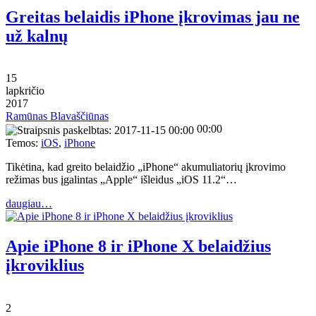
Greitas belaidis iPhone įkrovimas jau ne
už kalnų
15
lapkričio
2017
Ramūnas Blavaščiūnas
00:00
Temos:
iOS
,
iPhone
Tikėtina, kad greito belaidžio „iPhone“ akumuliatorių įkrovimo
režimas bus įgalintas „Apple“ išleidus „iOS 11.2“…
daugiau…
Apie iPhone 8 ir iPhone X belaidžius
įkroviklius
2