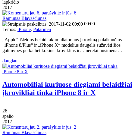
lapkričio
2017
6
Ramūnas Blavaščiūnas
00:00
Temos:
iPhone
,
Patarimai
„Apple“ išleidus belaidį akumuliatoriaus įkrovimą palaikančius
„iPhone 8/Plus“ ir „iPhone X“ modelius daugelis sužavėti šios
galimybės perka bet kokius įkroviklius ir… neretai nusimena…
daugiau…
Automobiliai kuriuose diegiami belaidžiai
įkrovikliai tinka iPhone 8 ir X
26
spalio
2017
2
Ramūnas Blavaščiūnas