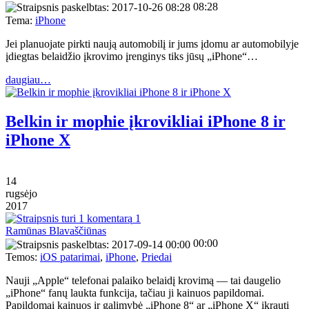
08:28
Tema:
iPhone
Jei planuojate pirkti naują automobilį ir jums įdomu ar automobilyje
įdiegtas belaidžio įkrovimo įrenginys tiks jūsų „iPhone“…
daugiau…
Belkin ir mophie įkrovikliai iPhone 8 ir
iPhone X
14
rugsėjo
2017
1
Ramūnas Blavaščiūnas
00:00
Temos:
iOS patarimai
,
iPhone
,
Priedai
Nauji „Apple“ telefonai palaiko belaidį krovimą — tai daugelio
„iPhone“ fanų laukta funkcija, tačiau ji kainuos papildomai.
Papildomai kainuos ir galimybė „iPhone 8“ ar „iPhone X“ įkrauti