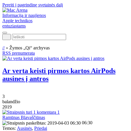
Pereiti į pagrindinę svetainės dalį
Informacija ir naujienos
Apple technikos
entuziastams
Ieškoti
//
»
Žymos „Qi“ archyvas
RSS prenumerata
Ar verta keisti pirmos kartos AirPods
ausines į antros
3
balandžio
2019
1
Ramūnas Blavaščiūnas
06:30
Temos:
Ausinės
,
Priedai