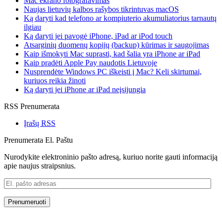
Mac ekrano fotografavimas
Naujas lietuvių kalbos rašybos tikrintuvas macOS
Ką daryti kad telefono ar kompiuterio akumuliatorius tarnautų
ilgiau
Ką daryti jei pavogė iPhone, iPad ar iPod touch
Atsarginių duomenų kopijų (backup) kūrimas ir saugojimas
Kaip išmokyti Mac suprasti, kad šalia yra iPhone ar iPad
Kaip pradėti Apple Pay naudotis Lietuvoje
Nusprendėte Windows PC iškeisti į Mac? Keli skirtumai,
kuriuos reikia žinoti
Ką daryti jei iPhone ar iPad neįsijungia
RSS Prenumerata
Įrašų RSS
Prenumerata El. Paštu
Nurodykite elektroninio pašto adresą, kuriuo norite gauti informaciją
apie naujus straipsnius.
El.
pašto
adresas
Prenumeruoti