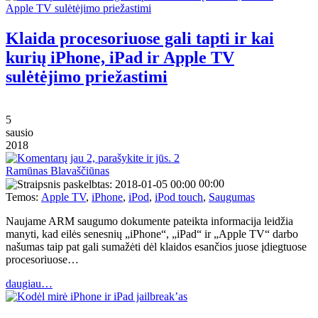
Klaida procesoriuose gali tapti ir kai
kurių iPhone, iPad ir Apple TV
sulėtėjimo priežastimi
5
sausio
2018
2
Ramūnas Blavaščiūnas
00:00
Temos:
Apple TV
,
iPhone
,
iPod
,
iPod touch
,
Saugumas
Naujame ARM saugumo dokumente pateikta informacija leidžia
manyti, kad eilės senesnių „iPhone“, „iPad“ ir „Apple TV“ darbo
našumas taip pat gali sumažėti dėl klaidos esančios juose įdiegtuose
procesoriuose…
daugiau…