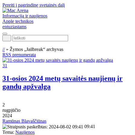
Pereiti į pagrindinę svetainės dalį
Informacija ir naujienos
Apple technikos
entuziastams
Ieškoti
//
»
Žymos „Jailbreak“ archyvas
RSS prenumerata
31
31-osios 2024 metų savaitės naujienų ir
gandų apžvalga
2
rugpjūčio
2024
Ramūnas Blavaščiūnas
09:41
Tema:
Naujienos