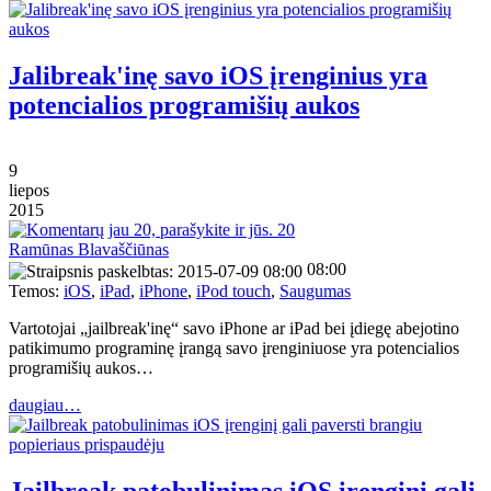
Jalibreak'inę savo iOS įrenginius yra
potencialios programišių aukos
9
liepos
2015
20
Ramūnas Blavaščiūnas
08:00
Temos:
iOS
,
iPad
,
iPhone
,
iPod touch
,
Saugumas
Vartotojai „jailbreak'inę“ savo iPhone ar iPad bei įdiegę abejotino
patikimumo programinę įrangą savo įrenginiuose yra potencialios
programišių aukos…
daugiau…
Jailbreak patobulinimas iOS įrenginį gali