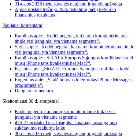
31-osios 2026 metų savaitės naujienų ir gandų apžvalga
Apple pristatė trečiojo 2026 fiskalinių metų ketvirčio
finansinius rezultatus
Naujausi komentarai
Ramūnas apie: „Kodėl negerai, kai namų kompiuteriniame
tinkle visi įrenginiai yra viename segmente“.
Sigitas apie: „Kodėl negerai, kai namų kompiuteriniame tinkle
visi įrenginiai yra viename segmente“.
Ramūnas apie: „Siri AI ir Europos Sąjungos konfliktas: kodėl
mūsų iPhone taps kvailesnis nei Mac?“.
Kęstutis apie: „Siri AI ir Europos Sąjungos konfliktas: kodėl
mūsų iPhone taps kvailesnis nei Mac?“.
Eugenijus apie: „Skaičiuotuvas integruotas iPhone Messages
programėlėje“.
Daugiau komentarų…
Skaitomiausi 30 d. straipsniai
Kodėl negerai, kai namų kompiuteriniame tinkle visi
įrenginiai yra viename segmente
iOS 27 pristato Trust Insights: išmaniąją apsaugą nuo
sukčiavimo realiuoju laiku
30-osios 2026 metų savaitės naujienų ir gandų apžvalga