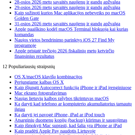
28-osios 2026 metų savaitės naujienų ir gandų apžvalga
29-osios 2026 metų savaitės naujienų ir gandų apžvalga
Kaip sužinoti kurios Mac aplikacijos nebeveiks po macOS
Golden Gate
31-osios 2026 metų savaitės naujienų ir gandų apžvalga
Apple paaiškino kodėl macOS Terminal blokuoja kai kurias
komandas
Naujos vietos bendrinimo parinktys iOS 27 Find My
programoje
Apple pristatė trečiojo 2026 fiskalinių metų ketvirčio
finansinius rezultatus
12 Populiariausių straipsnių
OS X/macOS klavišų kombinacijos
Perjungiame kalbas OS X
Kaip išjungti Autocorrect funkciją iPhone ir iPad įrenginiuose
Mac ekrano fotografavimas
Naujas lietuvių kalbos rašybos tikrintuvas macOS
Ką daryti kad telefono ar kompiuterio akumuliatorius tarnautų
ilgiau
Ką daryti jei pavogė iPhone, iPad ar iPod touch
Atsarginių duomenų kopijų (backup) kūrimas ir saugojimas
Kaip išmokyti Mac suprasti, kad šalia yra iPhone ar iPad
Kaip pradėti Apple Pay naudotis Lietuvoje