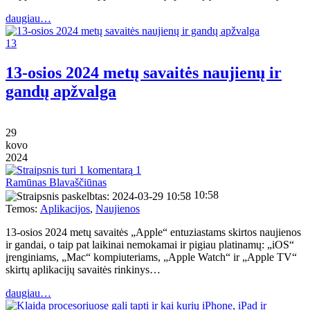
daugiau…
13
13-osios 2024 metų savaitės naujienų ir
gandų apžvalga
29
kovo
2024
1
Ramūnas Blavaščiūnas
10:58
Temos:
Aplikacijos
,
Naujienos
13-osios 2024 metų savaitės „Apple“ entuziastams skirtos naujienos
ir gandai, o taip pat laikinai nemokamai ir pigiau platinamų: „iOS“
įrenginiams, „Mac“ kompiuteriams, „Apple Watch“ ir „Apple TV“
skirtų aplikacijų savaitės rinkinys…
daugiau…