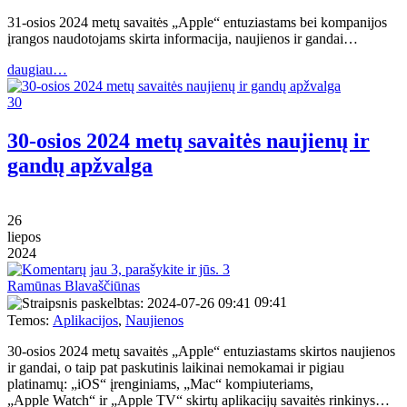
31-osios 2024 metų savaitės „Apple“ entuziastams bei kompanijos
įrangos naudotojams skirta informacija, naujienos ir gandai…
daugiau…
30
30-osios 2024 metų savaitės naujienų ir
gandų apžvalga
26
liepos
2024
3
Ramūnas Blavaščiūnas
09:41
Temos:
Aplikacijos
,
Naujienos
30-osios 2024 metų savaitės „Apple“ entuziastams skirtos naujienos
ir gandai, o taip pat paskutinis laikinai nemokamai ir pigiau
platinamų: „iOS“ įrenginiams, „Mac“ kompiuteriams,
„Apple Watch“ ir „Apple TV“ skirtų aplikacijų savaitės rinkinys…