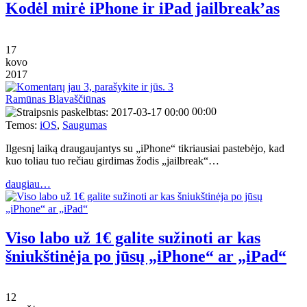
Kodėl mirė iPhone ir iPad jailbreak’as
17
kovo
2017
3
Ramūnas Blavaščiūnas
00:00
Temos:
iOS
,
Saugumas
Ilgesnį laiką draugaujantys su „iPhone“ tikriausiai pastebėjo, kad
kuo toliau tuo rečiau girdimas žodis „jailbreak“…
daugiau…
Viso labo už 1€ galite sužinoti ar kas
šniukštinėja po jūsų „iPhone“ ar „iPad“
12