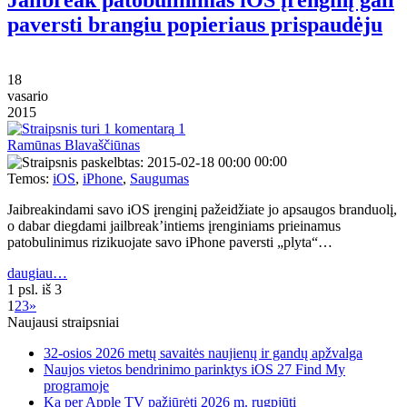
paversti brangiu popieriaus prispaudėju
18
vasario
2015
1
Ramūnas Blavaščiūnas
00:00
Temos:
iOS
,
iPhone
,
Saugumas
Jaibreakindami savo iOS įrenginį pažeidžiate jo apsaugos branduolį,
o dabar diegdami jailbreak’intiems įrenginiams prieinamus
patobulinimus rizikuojate savo iPhone paversti „plyta“…
daugiau…
1 psl. iš 3
1
2
3
»
Naujausi straipsniai
32-osios 2026 metų savaitės naujienų ir gandų apžvalga
Naujos vietos bendrinimo parinktys iOS 27 Find My
programoje
Ką per Apple TV pažiūrėti 2026 m. rugpjūtį