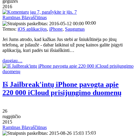
gegužės
2016
7
Ramūnas Blavaščiūnas
00:00
Temos:
iOS aplikacijos
,
iPhone
,
Saugumas
Jei Jums atrodo, kad kažkas Jus stebi ar šniukštinėja po jūsų
telefoną, ar įsilaužė - dabar laikinai už pusę kainos galite įsigyti
aplikaciją, kuri padės tai išsiaiškinti…
daugiau…
Iš Jailbreak'intų iPhone pavogta apie
220 000 iCloud prisijungimo duomenų
26
rugpjūčio
2015
Ramūnas Blavaščiūnas
15:03