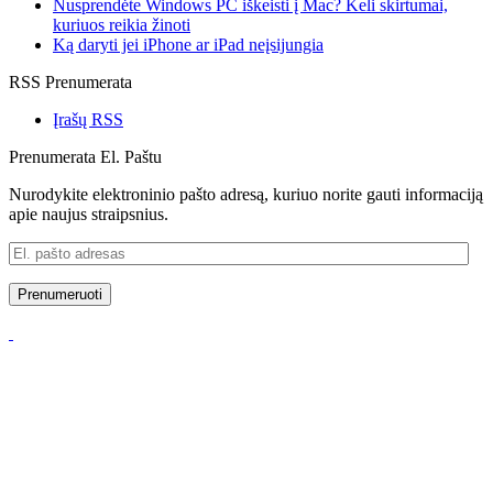
Nusprendėte Windows PC iškeisti į Mac? Keli skirtumai,
kuriuos reikia žinoti
Ką daryti jei iPhone ar iPad neįsijungia
RSS Prenumerata
Įrašų RSS
Prenumerata El. Paštu
Nurodykite elektroninio pašto adresą, kuriuo norite gauti informaciją
apie naujus straipsnius.
El.
pašto
adresas
Prenumeruoti