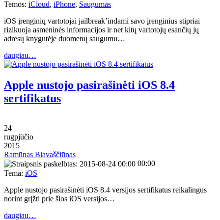
Temos:
iCloud
,
iPhone
,
Saugumas
iOS įrenginių vartotojai jailbreak’indami savo įrenginius stipriai
rizikuoja asmeninės informacijos ir net kitų vartotojų esančių jų
adresų knygutėje duomenų saugumu…
daugiau…
Apple nustojo pasirašinėti iOS 8.4
sertifikatus
24
rugpjūčio
2015
Ramūnas Blavaščiūnas
00:00
Tema:
iOS
Apple nustojo pasirašinėti iOS 8.4 versijos sertifikatus reikalingus
norint grįžti prie šios iOS versijos…
daugiau…