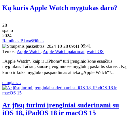
Ką kuris Apple Watch mygtukas daro?
28
spalio
2024
Ramūnas Blavaščiūnas
09:41
Temos:
Apple Watch
,
Apple Watch patarimai
,
watchOS
„Apple Watch“, kaip ir „iPhone“ turi įrenginio šone esančius
mygtukus. Tačiau, šiuose įrenginiuose mygtukų paskirtis skiriasi. Ką
kurio ir koks mygtuko paspaudimas atlieka „Apple Watch“?‥
daugiau…
Ar jūsų turimi įrenginiai suderinami su
iOS 18, iPadOS 18 ir macOS 15