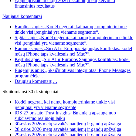
Apple pristatė trečiojo 2026 fiskalinių metų ketvirčio
finansinius rezultatus
Naujausi komentarai
Ramūnas apie: „Kodėl negerai, kai namų kompiuteriniame
tinkle visi įrenginiai yra viename segmente“.
Sigitas apie: „Kodėl negerai, kai namų kompiuteriniame tinkle
visi įrenginiai yra viename segmente“.
Ramūnas apie: „Siri AI ir Europos Sąjungos konfliktas: kodėl
mūsų iPhone taps kvailesnis nei Mac?“.
Kęstutis apie: „Siri AI ir Europos Sąjungos konfliktas: kodėl
mūsų iPhone taps kvailesnis nei Mac?“.
Eugenijus apie: „Skaičiuotuvas integruotas iPhone Messages
programėlėje“.
Daugiau komentarų…
Skaitomiausi 30 d. straipsniai
Kodėl negerai, kai namų kompiuteriniame tinkle visi
įrenginiai yra viename segmente
iOS 27 pristato Trust Insights: išmaniąją apsaugą nuo
sukčiavimo realiuoju laiku
30-osios 2026 metų savaitės naujienų ir gandų apžvalga
28-osios 2026 metų savaitės naujienų ir gandų apžvalga
29-osios 2026 metų savaitės naujienų ir gandų apžvalga