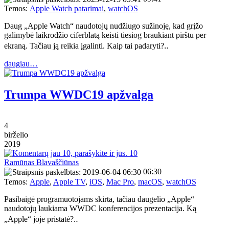
Temos:
Apple Watch patarimai
,
watchOS
Daug „Apple Watch“ naudotojų nudžiugo sužinoję, kad grįžo
galimybė laikrodžio ciferblatą keisti tiesiog braukiant pirštu per
ekraną. Tačiau ją reikia įgalinti. Kaip tai padaryti?‥
daugiau…
Trumpa WWDC19 apžvalga
4
birželio
2019
10
Ramūnas Blavaščiūnas
06:30
Temos:
Apple
,
Apple TV
,
iOS
,
Mac Pro
,
macOS
,
watchOS
Pasibaigė programuotojams skirta, tačiau daugelio „Apple“
naudotojų laukiama WWDC konferencijos prezentacija. Ką
„Apple“ joje pristatė?‥