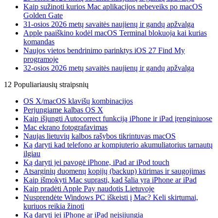
Kaip sužinoti kurios Mac aplikacijos nebeveiks po macOS
Golden Gate
31-osios 2026 metų savaitės naujienų ir gandų apžvalga
Apple paaiškino kodėl macOS Terminal blokuoja kai kurias
komandas
Naujos vietos bendrinimo parinktys iOS 27 Find My
programoje
32-osios 2026 metų savaitės naujienų ir gandų apžvalga
12 Populiariausių straipsnių
OS X/macOS klavišų kombinacijos
Perjungiame kalbas OS X
Kaip išjungti Autocorrect funkciją iPhone ir iPad įrenginiuose
Mac ekrano fotografavimas
Naujas lietuvių kalbos rašybos tikrintuvas macOS
Ką daryti kad telefono ar kompiuterio akumuliatorius tarnautų
ilgiau
Ką daryti jei pavogė iPhone, iPad ar iPod touch
Atsarginių duomenų kopijų (backup) kūrimas ir saugojimas
Kaip išmokyti Mac suprasti, kad šalia yra iPhone ar iPad
Kaip pradėti Apple Pay naudotis Lietuvoje
Nusprendėte Windows PC iškeisti į Mac? Keli skirtumai,
kuriuos reikia žinoti
Ką daryti jei iPhone ar iPad neįsijungia