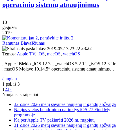
operacinių sistemų atnaujinimus
13
gegužės
2019
2
Ramūnas Blavaščiūnas
23:22
Temos:
Apple TV
,
iOS
,
macOS
,
watchOS
„Apple“ išleido „iOS 12.3“, „watchOS 5.2.1“, „tvOS 12.3“ ir
„macOS Mojave 10.14.5“ operacinių sistemų atnaujinimus…
daugiau…
1 psl. iš 3
1
2
3
»
Naujausi straipsniai
32-osios 2026 metų savaitės naujienų ir gandų apžvalga
Naujos vietos bendrinimo parinktys iOS 27 Find My
programoje
Ką per Apple TV pažiūrėti 2026 m. rugpjūtį
31-osios 2026 metų savaitės naujienų ir gandų apžvalga