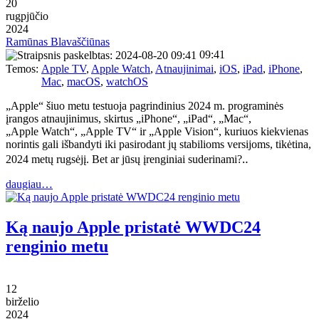
20
rugpjūčio
2024
Ramūnas Blavaščiūnas
09:41
Temos:
Apple TV
,
Apple Watch
,
Atnaujinimai
,
iOS
,
iPad
,
iPhone
,
Mac
,
macOS
,
watchOS
„Apple“ šiuo metu testuoja pagrindinius 2024 m. programinės
įrangos atnaujinimus, skirtus „iPhone“, „iPad“, „Mac“,
„Apple Watch“, „Apple TV“ ir „Apple Vision“, kuriuos kiekvienas
norintis gali išbandyti iki pasirodant jų stabilioms versijoms, tikėtina,
2024 metų rugsėjį. Bet ar jūsų įrenginiai suderinami?‥
daugiau…
Ką naujo Apple pristatė WWDC24
renginio metu
12
birželio
2024