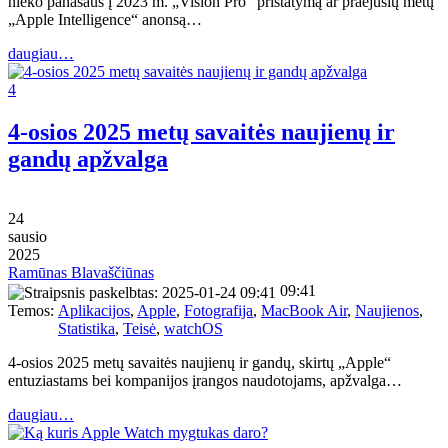
nieko panašaus į 2023 m. „Vision Pro“ pristatymą ar praėjusių metų
„Apple Intelligence“ anonsą…
daugiau…
4
4-osios 2025 metų savaitės naujienų ir
gandų apžvalga
24
sausio
2025
Ramūnas Blavaščiūnas
09:41
Temos:
Aplikacijos
,
Apple
,
Fotografija
,
MacBook Air
,
Naujienos
,
Statistika
,
Teisė
,
watchOS
4-osios 2025 metų savaitės naujienų ir gandų, skirtų „Apple“
entuziastams bei kompanijos įrangos naudotojams, apžvalga…
daugiau…