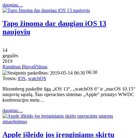
daugiau…
Tapo žinoma dar daugiau iOS 13
naujovių
14
gegužės
2019
Ramūnas Blavaščiūnas
06:30
Temos:
iOS
,
watchOS
Bloomberg paskelbė ilgą „iOS 13“, „watchOS 6“ ir „macOS 10.15“
naujovių sąrašą. Šias operacines sistemas „Apple“ pristatys WWDC
konferencijos metu…
daugiau…
Apple išleido jos įrenginiams skirtų