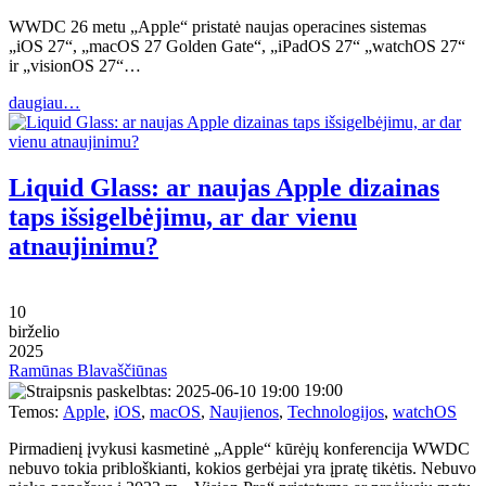
WWDC 26 metu „Apple“ pristatė naujas operacines sistemas
„iOS 27“, „macOS 27 Golden Gate“, „iPadOS 27“ „watchOS 27“
ir „visionOS 27“…
daugiau…
Liquid Glass: ar naujas Apple dizainas
taps išsigelbėjimu, ar dar vienu
atnaujinimu?
10
birželio
2025
Ramūnas Blavaščiūnas
19:00
Temos:
Apple
,
iOS
,
macOS
,
Naujienos
,
Technologijos
,
watchOS
Pirmadienį įvykusi kasmetinė „Apple“ kūrėjų konferencija WWDC
nebuvo tokia pribloškianti, kokios gerbėjai yra įpratę tikėtis. Nebuvo