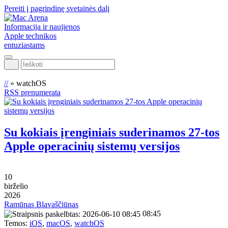
Pereiti į pagrindinę svetainės dalį
Informacija ir naujienos
Apple technikos
entuziastams
Ieškoti
//
»
watchOS
RSS prenumerata
Su kokiais įrenginiais suderinamos 27-tos
Apple operacinių sistemų versijos
10
birželio
2026
Ramūnas Blavaščiūnas
08:45
Temos:
iOS
,
macOS
,
watchOS