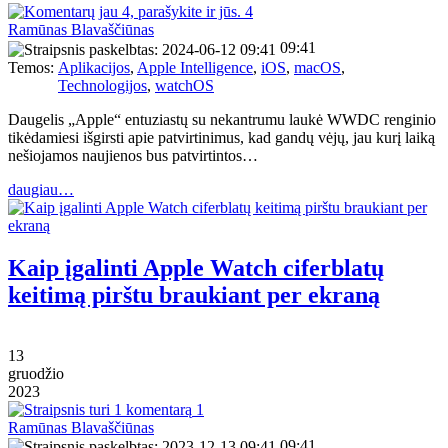
4
Ramūnas Blavaščiūnas
09:41
Temos:
Aplikacijos
,
Apple Intelligence
,
iOS
,
macOS
,
Technologijos
,
watchOS
Daugelis „Apple“ entuziastų su nekantrumu laukė WWDC renginio
tikėdamiesi išgirsti apie patvirtinimus, kad gandų vėjų, jau kurį laiką
nešiojamos naujienos bus patvirtintos…
daugiau…
Kaip įgalinti Apple Watch ciferblatų
keitimą pirštu braukiant per ekraną
13
gruodžio
2023
1
Ramūnas Blavaščiūnas
09:41