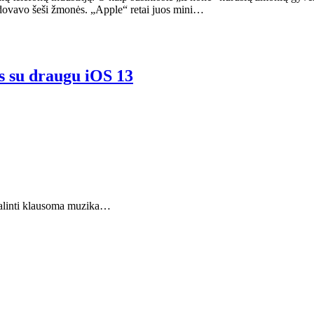
adovavo šeši žmonės. „Apple“ retai juos mini…
s su draugu iOS 13
idalinti klausoma muzika…