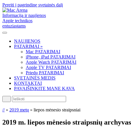
Pereiti į pagrindinę svetainės dalį
Informacija ir naujienos
Apple technikos
entuziastams
NAUJIENOS
PATARIMAI »
Mac PATARIMAI
iPhone, iPad PATARIMAI
Apple Watch PATARIMAI
Apple TV PATARIMAI
Priedų PATARIMAI
SVETAINĖS MEDIS
KONTAKTAI
PAVAIŠINKITE MANE KAVA
Ieškoti
//
»
2019 metų
»
liepos mėnesio straipsniai
2019 m. liepos mėnesio
straipsnių archyvas