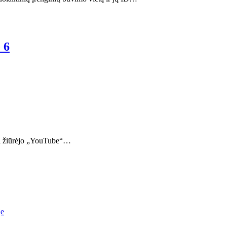
 6
 ši žiūrėjo „YouTube“…
je