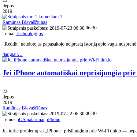
23
liepos
2019
1
Ramūnas Blavaščiūnas
06:30
Tema:
Technologijos
„Reddit“ naudotojas papasakojo neįprastą istoriją apie vagis nuspre
daugiau…
Jei iPhone automatiškai neprisijungia prie
22
liepos
2019
Ramūnas Blavaščiūnas
06:30
Temos:
iOS patarimai
,
iPhone
Jei turite problemų su „iPhone“ prisijungimu prie Wi-Fi tinklo — nepan