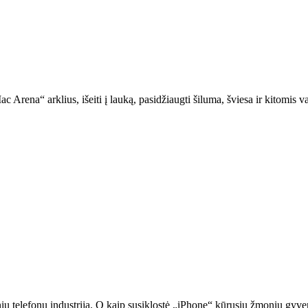
„Mac Arena“ arklius, išeiti į lauką, pasidžiaugti šiluma, šviesa ir kitomi
ių telefonų industriją. O kaip susiklostė „iPhone“ kūrusių žmonių gyv