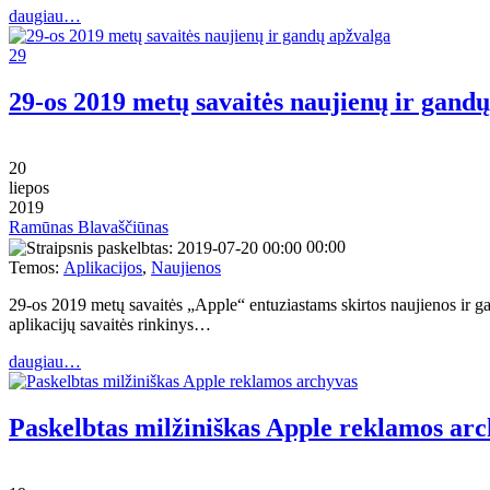
daugiau…
29
29-os 2019 metų savaitės naujienų ir gand
20
liepos
2019
Ramūnas Blavaščiūnas
00:00
Temos:
Aplikacijos
,
Naujienos
29-os 2019 metų savaitės „Apple“ entuziastams skirtos naujienos ir g
aplikacijų savaitės rinkinys…
daugiau…
Paskelbtas milžiniškas Apple reklamos ar