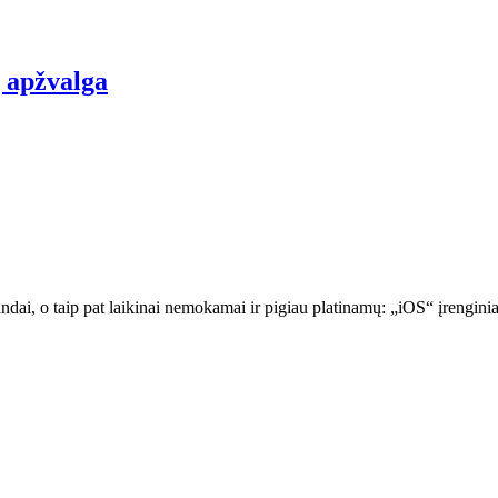
ų apžvalga
andai, o taip pat laikinai nemokamai ir pigiau platinamų: „iOS“ įreng