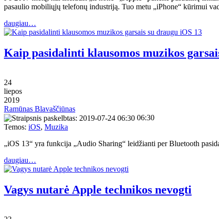
pasaulio mobiliųjų telefonų industriją. Tuo metu „iPhone“ kūrimui v
daugiau…
Kaip pasidalinti klausomos muzikos garsai
24
liepos
2019
Ramūnas Blavaščiūnas
06:30
Temos:
iOS
,
Muzika
„iOS 13“ yra funkcija „Audio Sharing“ leidžianti per Bluetooth pas
daugiau…
Vagys nutarė Apple technikos nevogti