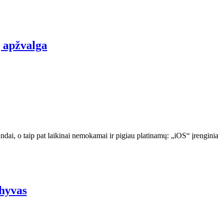
ų apžvalga
andai, o taip pat laikinai nemokamai ir pigiau platinamų: „iOS“ įreng
chyvas