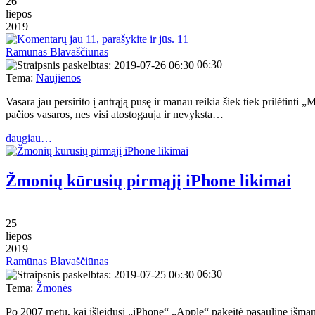
26
liepos
2019
11
Ramūnas Blavaščiūnas
06:30
Tema:
Naujienos
Vasara jau persirito į antrąją pusę ir manau reikia šiek tiek prilėtinti 
pačios vasaros, nes visi atostogauja ir nevyksta…
daugiau…
Žmonių kūrusių pirmąjį iPhone likimai
25
liepos
2019
Ramūnas Blavaščiūnas
06:30
Tema:
Žmonės
Po 2007 metų, kai išleidusi „iPhone“ „Apple“ pakeitė pasaulinę išman