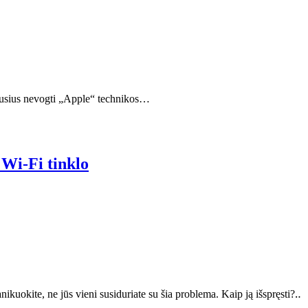
ndusius nevogti „Apple“ technikos…
 Wi-Fi tinklo
ikuokite, ne jūs vieni susiduriate su šia problema. Kaip ją išspręsti?‥