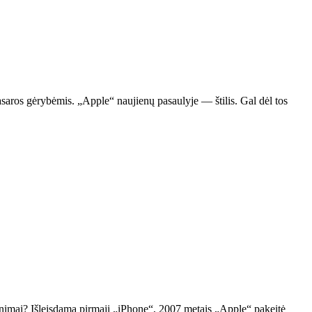
s vasaros gėrybėmis. „Apple“ naujienų pasaulyje — štilis. Gal dėl tos
enimai? Išleisdama pirmąjį „iPhone“, 2007 metais „Apple“ pakeitė