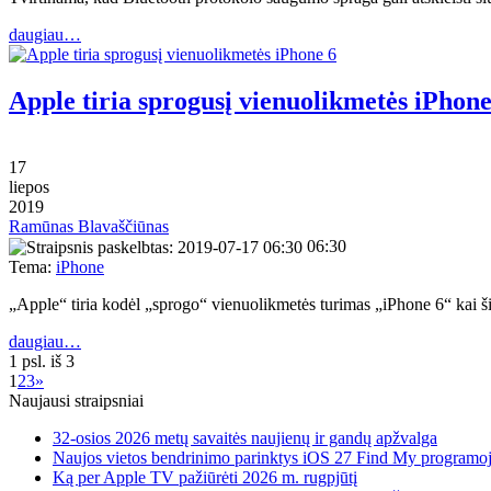
daugiau…
Apple tiria sprogusį vienuolikmetės iPhone
17
liepos
2019
Ramūnas Blavaščiūnas
06:30
Tema:
iPhone
„Apple“ tiria kodėl „sprogo“ vienuolikmetės turimas „iPhone 6“ kai
daugiau…
1 psl. iš 3
1
2
3
»
Naujausi straipsniai
32-osios 2026 metų savaitės naujienų ir gandų apžvalga
Naujos vietos bendrinimo parinktys iOS 27 Find My programo
Ką per Apple TV pažiūrėti 2026 m. rugpjūtį