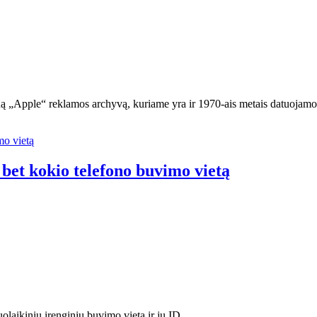
tiną „Apple“ reklamos archyvą, kuriame yra ir 1970-ais metais datuoj
 bet kokio telefono buvimo vietą
uolaikinių įrenginių buvimo vietą ir jų ID…