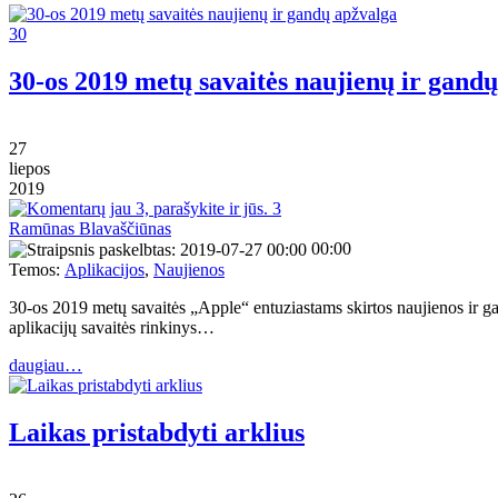
30
30-os 2019 metų savaitės naujienų ir gand
27
liepos
2019
3
Ramūnas Blavaščiūnas
00:00
Temos:
Aplikacijos
,
Naujienos
30-os 2019 metų savaitės „Apple“ entuziastams skirtos naujienos ir g
aplikacijų savaitės rinkinys…
daugiau…
Laikas pristabdyti arklius