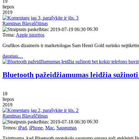
19
liepos
2019
3
Ramūnas Blavaščiūnas
06:30
Tema:
Apple istorijos
Grafikos dizaineris ir marketologas Sam Henri Gold surinko neįtikė
daugiau…
Bluetooth pažeidžiamumas leidžia sužinoti
18
liepos
2019
2
Ramūnas Blavaščiūnas
06:30
Temos:
iPad
,
iPhone
,
Mac
,
Saugumas
Tvirtinama, kad Bluetooth protokolo saugumo spraga gali atskleisti ši