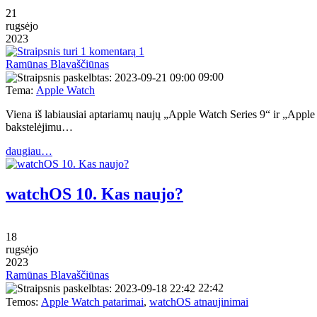
21
rugsėjo
2023
1
Ramūnas Blavaščiūnas
09:00
Tema:
Apple Watch
Viena iš labiausiai aptariamų naujų „Apple Watch Series 9“ ir „Apple W
bakstelėjimu…
daugiau…
watchOS 10. Kas naujo?
18
rugsėjo
2023
Ramūnas Blavaščiūnas
22:42
Temos:
Apple Watch patarimai
,
watchOS atnaujinimai