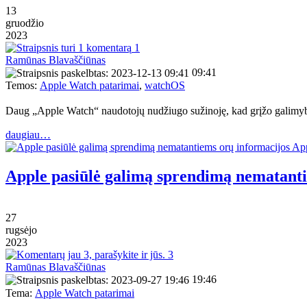
13
gruodžio
2023
1
Ramūnas Blavaščiūnas
09:41
Temos:
Apple Watch patarimai
,
watchOS
Daug „Apple Watch“ naudotojų nudžiugo sužinoję, kad grįžo galimybė lai
daugiau…
Apple pasiūlė galimą sprendimą nematant
27
rugsėjo
2023
3
Ramūnas Blavaščiūnas
19:46
Tema:
Apple Watch patarimai