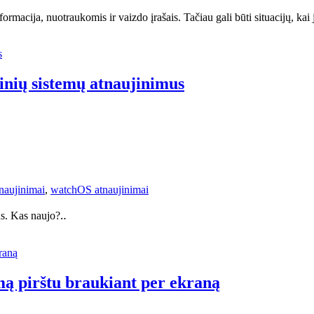
formacija, nuotraukomis ir vaizdo įrašais. Tačiau gali būti situacijų, kai
cinių sistemų atnaujinimus
naujinimai
,
watchOS atnaujinimai
us. Kas naujo?‥
mą pirštu braukiant per ekraną