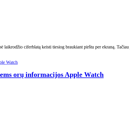
krodžio ciferblatą keisti tiesiog braukiant pirštu per ekraną. Tačiau ją
iems orų informacijos Apple Watch