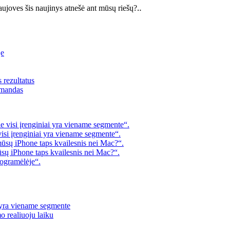
ujoves šis naujinys atnešė ant mūsų riešų?‥
je
s rezultatus
omandas
 visi įrenginiai yra viename segmente“.
visi įrenginiai yra viename segmente“.
mūsų iPhone taps kvailesnis nei Mac?“.
ūsų iPhone taps kvailesnis nei Mac?“.
rogramėlėje“.
i yra viename segmente
o realiuoju laiku