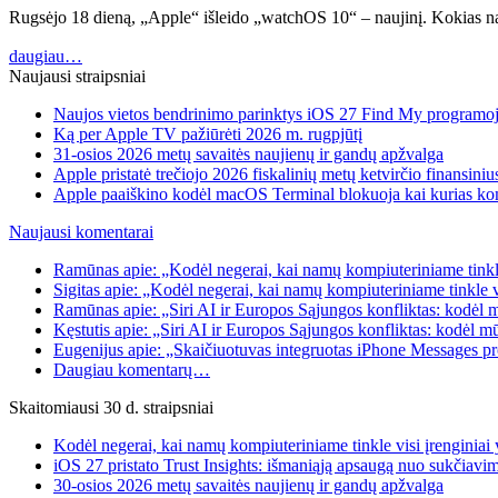
Rugsėjo 18 dieną, „Apple“ išleido „watchOS 10“ – naujinį. Kokias na
daugiau…
Naujausi straipsniai
Naujos vietos bendrinimo parinktys iOS 27 Find My programo
Ką per Apple TV pažiūrėti 2026 m. rugpjūtį
31-osios 2026 metų savaitės naujienų ir gandų apžvalga
Apple pristatė trečiojo 2026 fiskalinių metų ketvirčio finansiniu
Apple paaiškino kodėl macOS Terminal blokuoja kai kurias k
Naujausi komentarai
Ramūnas apie: „Kodėl negerai, kai namų kompiuteriniame tinkle
Sigitas apie: „Kodėl negerai, kai namų kompiuteriniame tinkle 
Ramūnas apie: „Siri AI ir Europos Sąjungos konfliktas: kodėl 
Kęstutis apie: „Siri AI ir Europos Sąjungos konfliktas: kodėl m
Eugenijus apie: „Skaičiuotuvas integruotas iPhone Messages p
Daugiau komentarų…
Skaitomiausi 30 d. straipsniai
Kodėl negerai, kai namų kompiuteriniame tinkle visi įrenginia
iOS 27 pristato Trust Insights: išmaniąją apsaugą nuo sukčiavim
30-osios 2026 metų savaitės naujienų ir gandų apžvalga