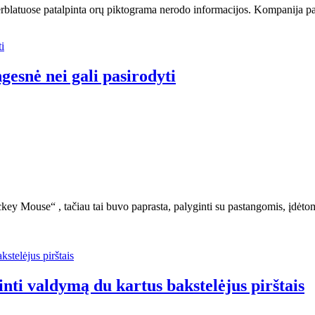
ferblatuose patalpinta orų piktograma nerodo informacijos. Kompanija
esnė nei gali pasirodyti
ickey Mouse“ , tačiau tai buvo paprasta, palyginti su pastangomis, įdė
nti valdymą du kartus bakstelėjus pirštais