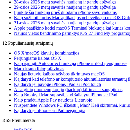
28-osios 2026 metų savaitės naujienų ir gandų apžvalga
29-osios 2026 metų savaitės naujienų ir gandų apžvalga
Įjunkite šią funkciją prieš duodami iPhone savo vaikams
Kaip sužinoti kurios Mac aplikacijos nebeveiks po macOS Gol
31-osios 2026 metų savaitės naujienų ir gandų apžvalga
Apple paaiškino kodėl macOS Terminal blokuoja kai kurias k
Naujos vietos bendrinimo parinktys iOS 27 Find My programo
12 Populiariausių straipsnių
OS X/macOS klavišų kombinacijos
Perjungiame kalbas OS X
Kaip išjungti Autocorrect funkciją iPhone ir iPad įrenginiuose
Mac ekrano fotografavimas
Naujas lietuvių kalbos rašybos tikrintuvas macOS
Ką daryti kad telefono ar kompiuterio akumuliatorius tarnautų i
Ką daryti jei pavogė iPhone, iPad ar iPod touch
Atsarginių duomenų kopijų (backup) kūrimas ir saugojimas
Kaip išmokyti Mac suprasti, kad šalia yra iPhone ar iPad
Kaip pradėti Apple Pay naudotis Lietuvoje
Nusprendėte Windows PC iškeisti į Mac? Keli skirtumai, kuriuos
Ką daryti jei iPhone ar iPad neįsijungia
RSS Prenumerata