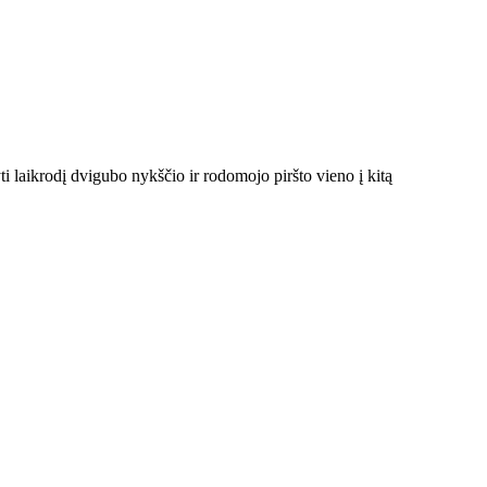
i laikrodį dvigubo nykščio ir rodomojo piršto vieno į kitą