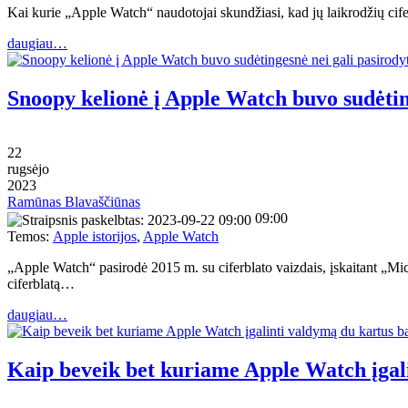
Kai kurie „Apple Watch“ naudotojai skundžiasi, kad jų laikrodžių ci
daugiau…
Snoopy kelionė į Apple Watch buvo sudėting
22
rugsėjo
2023
Ramūnas Blavaščiūnas
09:00
Temos:
Apple istorijos
,
Apple Watch
„Apple Watch“ pasirodė 2015 m. su ciferblato vaizdais, įskaitant „M
ciferblatą…
daugiau…
Kaip beveik bet kuriame Apple Watch įgali