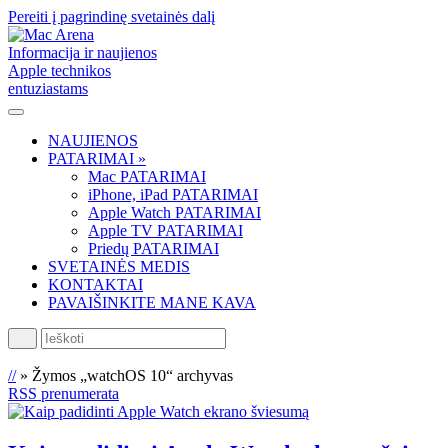
Pereiti į pagrindinę svetainės dalį
Informacija ir naujienos
Apple technikos
entuziastams
NAUJIENOS
PATARIMAI »
Mac PATARIMAI
iPhone, iPad PATARIMAI
Apple Watch PATARIMAI
Apple TV PATARIMAI
Priedų PATARIMAI
SVETAINĖS MEDIS
KONTAKTAI
PAVAIŠINKITE MANE KAVA
Ieškoti
//
»
Žymos „watchOS 10“ archyvas
RSS prenumerata