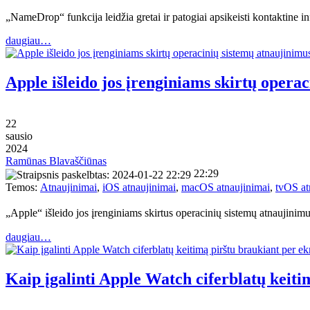
„NameDrop“ funkcija leidžia gretai ir patogiai apsikeisti kontaktine in
daugiau…
Apple išleido jos įrenginiams skirtų opera
22
sausio
2024
Ramūnas Blavaščiūnas
22:29
Temos:
Atnaujinimai
,
iOS atnaujinimai
,
macOS atnaujinimai
,
tvOS at
„Apple“ išleido jos įrenginiams skirtus operacinių sistemų atnaujinim
daugiau…
Kaip įgalinti Apple Watch ciferblatų keiti