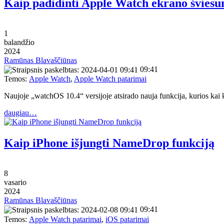
Kaip padidinti Apple Watch ekrano švies
1
balandžio
2024
Ramūnas Blavaščiūnas
09:41
Temos:
Apple Watch
,
Apple Watch patarimai
Naujoje „watchOS 10.4“ versijoje atsirado nauja funkcija, kurios kai
daugiau…
Kaip iPhone išjungti NameDrop funkciją
8
vasario
2024
Ramūnas Blavaščiūnas
09:41
Temos:
Apple Watch patarimai
,
iOS patarimai