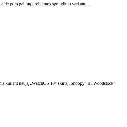
 pasiūlė porą galimų problemos sprendimo variantų…
tomis kuriant naują „WatchOS 10“ skirtą „Snoopy“ ir „Woodstock“