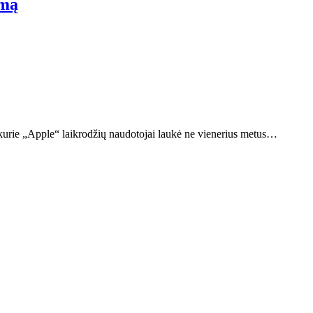
umą
 kurie „Apple“ laikrodžių naudotojai laukė ne vienerius metus…