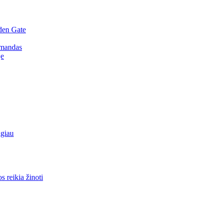
den Gate
omandas
je
lgiau
 reikia žinoti