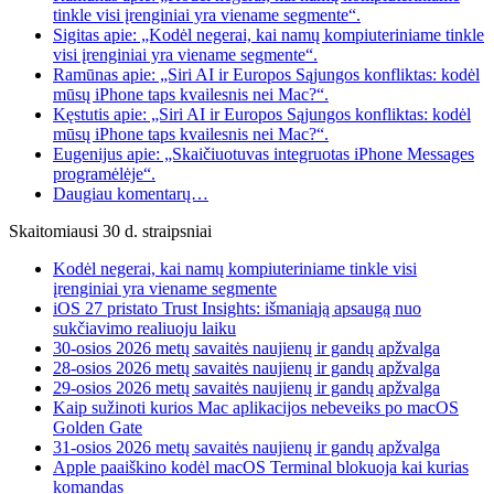
tinkle visi įrenginiai yra viename segmente“.
Sigitas apie: „Kodėl negerai, kai namų kompiuteriniame tinkle
visi įrenginiai yra viename segmente“.
Ramūnas apie: „Siri AI ir Europos Sąjungos konfliktas: kodėl
mūsų iPhone taps kvailesnis nei Mac?“.
Kęstutis apie: „Siri AI ir Europos Sąjungos konfliktas: kodėl
mūsų iPhone taps kvailesnis nei Mac?“.
Eugenijus apie: „Skaičiuotuvas integruotas iPhone Messages
programėlėje“.
Daugiau komentarų…
Skaitomiausi 30 d. straipsniai
Kodėl negerai, kai namų kompiuteriniame tinkle visi
įrenginiai yra viename segmente
iOS 27 pristato Trust Insights: išmaniąją apsaugą nuo
sukčiavimo realiuoju laiku
30-osios 2026 metų savaitės naujienų ir gandų apžvalga
28-osios 2026 metų savaitės naujienų ir gandų apžvalga
29-osios 2026 metų savaitės naujienų ir gandų apžvalga
Kaip sužinoti kurios Mac aplikacijos nebeveiks po macOS
Golden Gate
31-osios 2026 metų savaitės naujienų ir gandų apžvalga
Apple paaiškino kodėl macOS Terminal blokuoja kai kurias
komandas