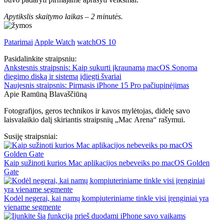
Apytikslis skaitymo laikas –
2 minutės.
Patarimai
Apple Watch
watchOS 10
Pasidalinkite straipsniu:
Ankstesnis straipsnis:
Kaip sukurti įkraunamą macOS Sonoma
diegimo diską ir sistemą įdiegti švariai
Naujesnis straipsnis:
Pirmasis iPhone 15 Pro pačiupinėjimas
Apie Ramūną Blavaščiūną
Fotografijos, geros technikos ir kavos mylėtojas, didelę savo
laisvalaikio dalį skiriantis straipsnių „Mac Arena“ rašymui.
Susiję straipsniai:
Kaip sužinoti kurios Mac aplikacijos nebeveiks po macOS Golden
Gate
Kodėl negerai, kai namų kompiuteriniame tinkle visi įrenginiai yra
viename segmente