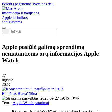
Pereiti į pagrindinę svetainės dalį
Informacija ir naujienos
Apple technikos
entuziastams
Ieškoti
Apple pasiūlė galimą sprendimą
nematantiems orų informacijos Apple
Watch
27
rugsėjo
2023
3
Ramūnas Blavaščiūnas
19:46
Tema:
Apple Watch patarimai
Kai kurie „Apple Watch“ naudotojai skundžiasi, kad jų