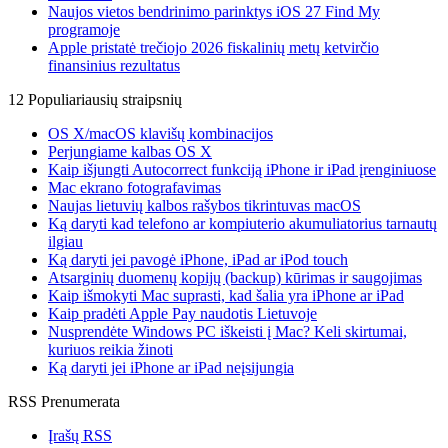
Naujos vietos bendrinimo parinktys iOS 27 Find My
programoje
Apple pristatė trečiojo 2026 fiskalinių metų ketvirčio
finansinius rezultatus
12 Populiariausių straipsnių
OS X/macOS klavišų kombinacijos
Perjungiame kalbas OS X
Kaip išjungti Autocorrect funkciją iPhone ir iPad įrenginiuose
Mac ekrano fotografavimas
Naujas lietuvių kalbos rašybos tikrintuvas macOS
Ką daryti kad telefono ar kompiuterio akumuliatorius tarnautų
ilgiau
Ką daryti jei pavogė iPhone, iPad ar iPod touch
Atsarginių duomenų kopijų (backup) kūrimas ir saugojimas
Kaip išmokyti Mac suprasti, kad šalia yra iPhone ar iPad
Kaip pradėti Apple Pay naudotis Lietuvoje
Nusprendėte Windows PC iškeisti į Mac? Keli skirtumai,
kuriuos reikia žinoti
Ką daryti jei iPhone ar iPad neįsijungia
RSS Prenumerata
Įrašų RSS