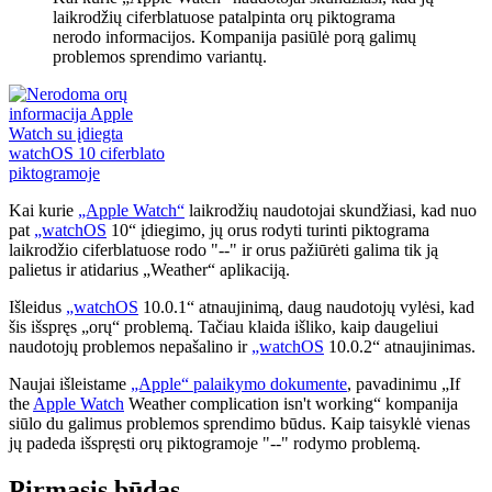
laikrodžių ciferblatuose patalpinta orų piktograma
nerodo informacijos. Kompanija pasiūlė porą galimų
problemos sprendimo variantų.
Kai kurie
„Apple Watch“
laikrodžių naudotojai skundžiasi, kad nuo
pat
„watchOS
10“ įdiegimo, jų orus rodyti turinti piktograma
laikrodžio ciferblatuose rodo "--" ir orus pažiūrėti galima tik ją
palietus ir atidarius „Weather“ aplikaciją.
Išleidus
„watchOS
10.0.1“ atnaujinimą, daug naudotojų vylėsi, kad
šis išspręs „orų“ problemą. Tačiau klaida išliko, kaip daugeliui
naudotojų problemos nepašalino ir
„watchOS
10.0.2“ atnaujinimas.
Naujai išleistame
„Apple“ palaikymo dokumente
, pavadinimu „If
the
Apple Watch
Weather complication isn't working“ kompanija
siūlo du galimus problemos sprendimo būdus. Kaip taisyklė vienas
jų padeda išspręsti orų piktogramoje "--" rodymo problemą.
Pirmasis būdas