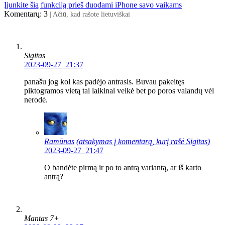
Įjunkite šią funkciją prieš duodami iPhone savo vaikams
Komentarų: 3
| Ačiū, kad rašote lietuviškai
Sigitas
2023-09-27 21:37
panašu jog kol kas padėjo antrasis. Buvau pakeitęs
piktogramos vietą tai laikinai veikė bet po poros valandų vėl
nerodė.
Ramūnas
(atsakymas į komentarą, kurį rašė
Sigitas
)
2023-09-27 21:47
O bandėte pirmą ir po to antrą variantą, ar iš karto
antrą?
Mantas 7+