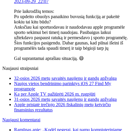
2023-09-29 22:07
Prie laikrodžių temos:
Po updeito obuolys panaikino buvusią funkciją ar pakeitė
kokiu tai kitu būdu?
Anksčiau kai sportuodavau ir naudodavau apple programėle
sporto sekimui bei timerį naudojau. Pasibaigus laikui
užtekdavo paspaust ratuką ir permesdavo į sporto programėlę.
Šios funkcijos pasigendu. Dabar gaunas, kad pilnai išeini iš
programėlės tada spaudi timerį ir taip bėgioji tarp jų
Gal suprantamai aprašiau situaciją. 😄
Naujausi straipsniai
32-osios 2026 metų savaitės naujienų ir gandų apžvalga
Naujos vietos bendrinimo parinktys iOS 27 Find My
programoje
Ką per Apple TV pažiūrėti 2026 m. rugpjūtį
31-osios 2026 metų savaitės naujienų ir gandų apžvalga
Apple pristatė trečiojo 2026 fiskalinių metų ketvirčio
finansinius rezultatus
Naujausi komentarai
Ramūnas apie: „Kodėl negerai, kai namų kompiuteriniame