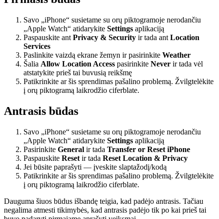
Savo „iPhone“ susietame su orų piktogramoje nerodančiu
„Apple Watch“ atidarykite
Settings
aplikaciją
Paspauskite ant
Privacy & Security
ir tada ant
Location
Services
Paslinkite vaizdą ekrane žemyn ir pasirinkite
Weather
Šalia
‌Allow Location Access
pasirinkite
Never
ir tada vėl
atstatykite prieš tai buvusią reikšmę
Patikrinkite ar šis sprendimas pašalino problemą. Žvilgtelėkite
į orų piktogramą laikrodžio ciferblate.
Antrasis būdas
Savo „iPhone“ susietame su orų piktogramoje nerodančiu
„Apple Watch“ atidarykite
Settings
aplikaciją
Pasirinkite
General
ir tada
Transfer or Reset iPhone
Paspauskite
Reset
ir tada
‌Reset Location & Privacy
Jei būsite paprašyti — įveskite slaptažodį/kodą
Patikrinkite ar šis sprendimas pašalino problemą. Žvilgtelėkite
į orų piktogramą laikrodžio ciferblate.
Dauguma šiuos būdus išbandę teigia, kad padėjo antrasis. Tačiau
negalima atmesti tikimybės, kad antrasis padėjo tik po kai prieš tai
buvo padaryti pirmajame aprašyti veiksmai.