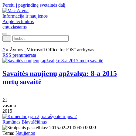
Pereiti į pagrindinę svetainės dalį
Informacija ir naujienos
Apple technikos
entuziastams
Ieškoti
//
»
Žymos „Microsoft Office for iOS“ archyvas
RSS prenumerata
Savaitės naujienų apžvalga: 8-a 2015
metų savaitė
21
vasario
2015
2
Ramūnas Blavaščiūnas
00:00
Tema:
Naujienos