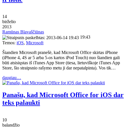
14
birželio
2013
Ramūnas Blavaščiūnas
19:43
Temos:
iOS
,
Microsoft
Šiandien Microsoft pranešė, kad Microsoft Office skirtas iPhone
(iPhone 4, 4S ar 5 arba 5-os kartos iPod Touch) nuo šiandien gali
būti atsisiųstas iš iTunes App Store (tiesa, lietuviškoje iTunes App
Store, šio straipsnio rašymo metu ji dar nepatalpinta). Vos tik…
daugiau…
Panašu, kad Microsoft Office for iOS dar
teks palaukti
10
balandžio