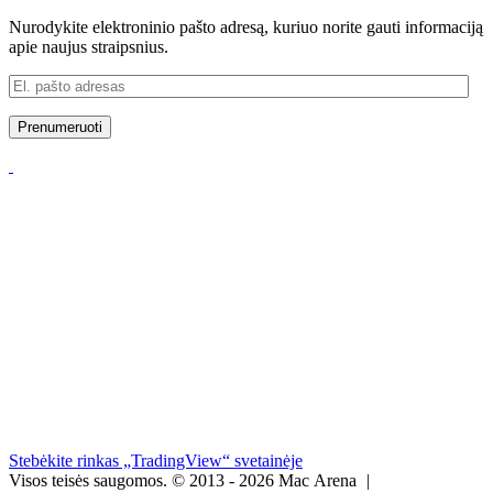
Nurodykite elektroninio pašto adresą, kuriuo norite gauti informaciją
apie naujus straipsnius.
El.
pašto
adresas
Prenumeruoti
Stebėkite rinkas „TradingView“ svetainėje
Visos teisės saugomos.
© 2013 - 2026 Mac Arena
|