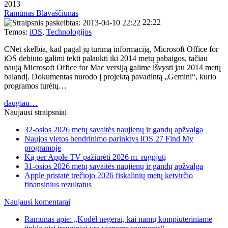
2013
Ramūnas Blavaščiūnas
22:22
Temos:
iOS
,
Technologijos
CNet skelbia, kad pagal jų turimą informaciją, Microsoft Office for
iOS debiuto galimi tekti palaukti iki 2014 metų pabaigos, tačiau
naują Microsoft Office for Mac versiją galime išvysti jau 2014 metų
balandį. Dokumentas nurodo į projektą pavadintą „Gemini“, kurio
programos turėtų…
daugiau…
Naujausi straipsniai
32-osios 2026 metų savaitės naujienų ir gandų apžvalga
Naujos vietos bendrinimo parinktys iOS 27 Find My
programoje
Ką per Apple TV pažiūrėti 2026 m. rugpjūtį
31-osios 2026 metų savaitės naujienų ir gandų apžvalga
Apple pristatė trečiojo 2026 fiskalinių metų ketvirčio
finansinius rezultatus
Naujausi komentarai
Ramūnas apie: „Kodėl negerai, kai namų kompiuteriniame