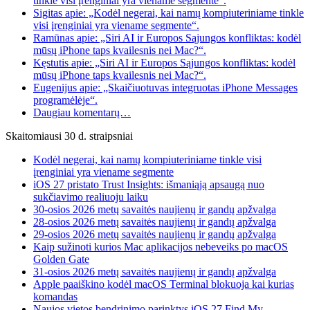
tinkle visi įrenginiai yra viename segmente“.
Sigitas apie: „Kodėl negerai, kai namų kompiuteriniame tinkle
visi įrenginiai yra viename segmente“.
Ramūnas apie: „Siri AI ir Europos Sąjungos konfliktas: kodėl
mūsų iPhone taps kvailesnis nei Mac?“.
Kęstutis apie: „Siri AI ir Europos Sąjungos konfliktas: kodėl
mūsų iPhone taps kvailesnis nei Mac?“.
Eugenijus apie: „Skaičiuotuvas integruotas iPhone Messages
programėlėje“.
Daugiau komentarų…
Skaitomiausi 30 d. straipsniai
Kodėl negerai, kai namų kompiuteriniame tinkle visi
įrenginiai yra viename segmente
iOS 27 pristato Trust Insights: išmaniąją apsaugą nuo
sukčiavimo realiuoju laiku
30-osios 2026 metų savaitės naujienų ir gandų apžvalga
28-osios 2026 metų savaitės naujienų ir gandų apžvalga
29-osios 2026 metų savaitės naujienų ir gandų apžvalga
Kaip sužinoti kurios Mac aplikacijos nebeveiks po macOS
Golden Gate
31-osios 2026 metų savaitės naujienų ir gandų apžvalga
Apple paaiškino kodėl macOS Terminal blokuoja kai kurias
komandas
Naujos vietos bendrinimo parinktys iOS 27 Find My