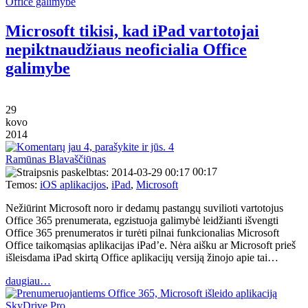
Microsoft tikisi, kad iPad vartotojai
nepiktnaudžiaus neoficialia Office
galimybe
29
kovo
2014
4
Ramūnas Blavaščiūnas
00:17
Temos:
iOS aplikacijos
,
iPad
,
Microsoft
Nežiūrint Microsoft noro ir dedamų pastangų suvilioti vartotojus
Office 365 prenumerata, egzistuoja galimybė leidžianti išvengti
Office 365 prenumeratos ir turėti pilnai funkcionalias Microsoft
Office taikomąsias aplikacijas iPad’e. Nėra aišku ar Microsoft prieš
išleisdama iPad skirtą Office aplikacijų versiją žinojo apie tai…
daugiau…