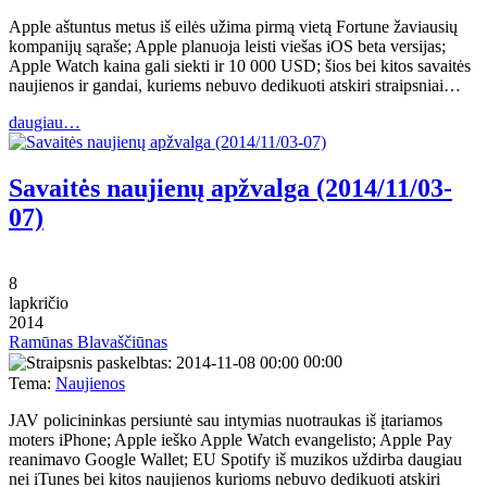
Apple aštuntus metus iš eilės užima pirmą vietą Fortune žaviausių
kompanijų sąraše; Apple planuoja leisti viešas iOS beta versijas;
Apple Watch kaina gali siekti ir 10 000 USD; šios bei kitos savaitės
naujienos ir gandai, kuriems nebuvo dedikuoti atskiri straipsniai…
daugiau…
Savaitės naujienų apžvalga (2014/11/03-
07)
8
lapkričio
2014
Ramūnas Blavaščiūnas
00:00
Tema:
Naujienos
JAV policininkas persiuntė sau intymias nuotraukas iš įtariamos
moters iPhone; Apple ieško Apple Watch evangelisto; Apple Pay
reanimavo Google Wallet; EU Spotify iš muzikos uždirba daugiau
nei iTunes bei kitos naujienos kurioms nebuvo dedikuoti atskiri