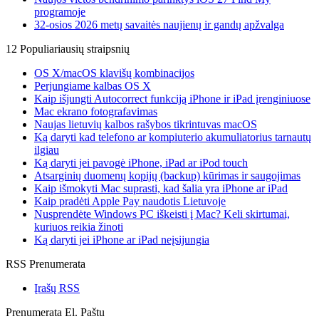
programoje
32-osios 2026 metų savaitės naujienų ir gandų apžvalga
12 Populiariausių straipsnių
OS X/macOS klavišų kombinacijos
Perjungiame kalbas OS X
Kaip išjungti Autocorrect funkciją iPhone ir iPad įrenginiuose
Mac ekrano fotografavimas
Naujas lietuvių kalbos rašybos tikrintuvas macOS
Ką daryti kad telefono ar kompiuterio akumuliatorius tarnautų
ilgiau
Ką daryti jei pavogė iPhone, iPad ar iPod touch
Atsarginių duomenų kopijų (backup) kūrimas ir saugojimas
Kaip išmokyti Mac suprasti, kad šalia yra iPhone ar iPad
Kaip pradėti Apple Pay naudotis Lietuvoje
Nusprendėte Windows PC iškeisti į Mac? Keli skirtumai,
kuriuos reikia žinoti
Ką daryti jei iPhone ar iPad neįsijungia
RSS Prenumerata
Įrašų RSS
Prenumerata El. Paštu