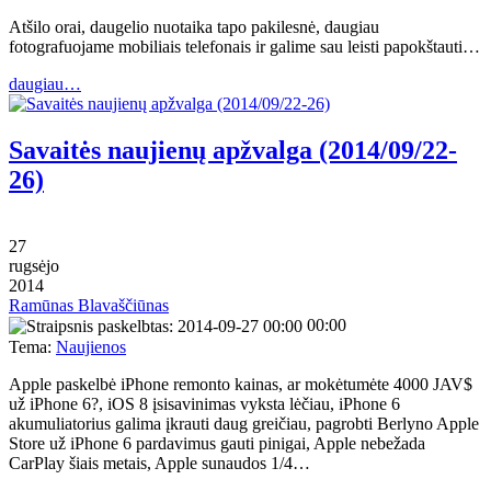
Atšilo orai, daugelio nuotaika tapo pakilesnė, daugiau
fotografuojame mobiliais telefonais ir galime sau leisti papokštauti…
daugiau…
Savaitės naujienų apžvalga (2014/09/22-
26)
27
rugsėjo
2014
Ramūnas Blavaščiūnas
00:00
Tema:
Naujienos
Apple paskelbė iPhone remonto kainas, ar mokėtumėte 4000 JAV$
už iPhone 6?, iOS 8 įsisavinimas vyksta lėčiau, iPhone 6
akumuliatorius galima įkrauti daug greičiau, pagrobti Berlyno Apple
Store už iPhone 6 pardavimus gauti pinigai, Apple nebežada
CarPlay šiais metais, Apple sunaudos 1/4…