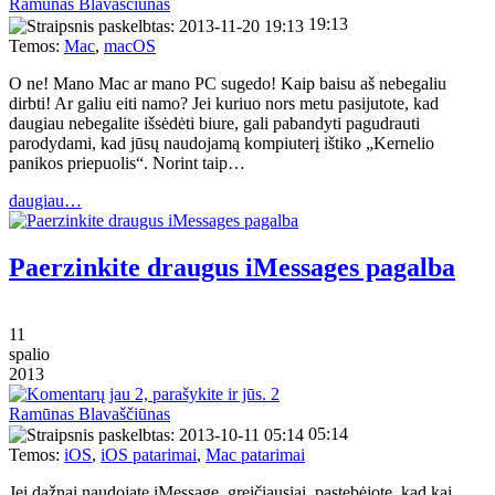
Ramūnas Blavaščiūnas
19:13
Temos:
Mac
,
macOS
O ne! Mano Mac ar mano PC sugedo! Kaip baisu aš nebegaliu
dirbti! Ar galiu eiti namo? Jei kuriuo nors metu pasijutote, kad
daugiau nebegalite išsėdėti biure, gali pabandyti pagudrauti
parodydami, kad jūsų naudojamą kompiuterį ištiko „Kernelio
panikos priepuolis“. Norint taip…
daugiau…
Paerzinkite draugus iMessages pagalba
11
spalio
2013
2
Ramūnas Blavaščiūnas
05:14
Temos:
iOS
,
iOS patarimai
,
Mac patarimai
Jei dažnai naudojate iMessage, greičiausiai, pastebėjote, kad kai