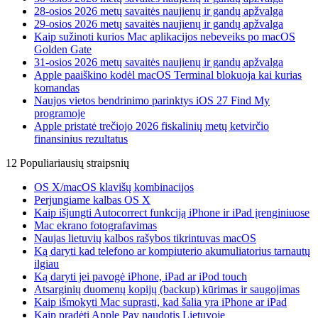
28-osios 2026 metų savaitės naujienų ir gandų apžvalga
29-osios 2026 metų savaitės naujienų ir gandų apžvalga
Kaip sužinoti kurios Mac aplikacijos nebeveiks po macOS
Golden Gate
31-osios 2026 metų savaitės naujienų ir gandų apžvalga
Apple paaiškino kodėl macOS Terminal blokuoja kai kurias
komandas
Naujos vietos bendrinimo parinktys iOS 27 Find My
programoje
Apple pristatė trečiojo 2026 fiskalinių metų ketvirčio
finansinius rezultatus
12 Populiariausių straipsnių
OS X/macOS klavišų kombinacijos
Perjungiame kalbas OS X
Kaip išjungti Autocorrect funkciją iPhone ir iPad įrenginiuose
Mac ekrano fotografavimas
Naujas lietuvių kalbos rašybos tikrintuvas macOS
Ką daryti kad telefono ar kompiuterio akumuliatorius tarnautų
ilgiau
Ką daryti jei pavogė iPhone, iPad ar iPod touch
Atsarginių duomenų kopijų (backup) kūrimas ir saugojimas
Kaip išmokyti Mac suprasti, kad šalia yra iPhone ar iPad
Kaip pradėti Apple Pay naudotis Lietuvoje