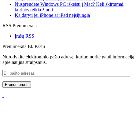
Nusprendėte Windows PC iškeisti į Mac? Keli skirtumai,
kuriuos reikia žinoti
Ką daryti jei iPhone ar iPad neįsijungia
RSS Prenumerata
Įrašų RSS
Prenumerata El. Paštu
Nurodykite elektroninio pašto adresą, kuriuo norite gauti informaciją
apie naujus straipsnius.
El.
pašto
adresas
Prenumeruoti