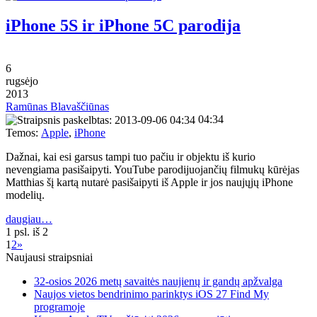
iPhone 5S ir iPhone 5C parodija
6
rugsėjo
2013
Ramūnas Blavaščiūnas
04:34
Temos:
Apple
,
iPhone
Dažnai, kai esi garsus tampi tuo pačiu ir objektu iš kurio
nevengiama pasišaipyti. YouTube parodijuojančių filmukų kūrėjas
Matthias šį kartą nutarė pasišaipyti iš Apple ir jos naujųjų iPhone
modelių.
daugiau…
1 psl. iš 2
1
2
»
Naujausi straipsniai
32-osios 2026 metų savaitės naujienų ir gandų apžvalga
Naujos vietos bendrinimo parinktys iOS 27 Find My
programoje