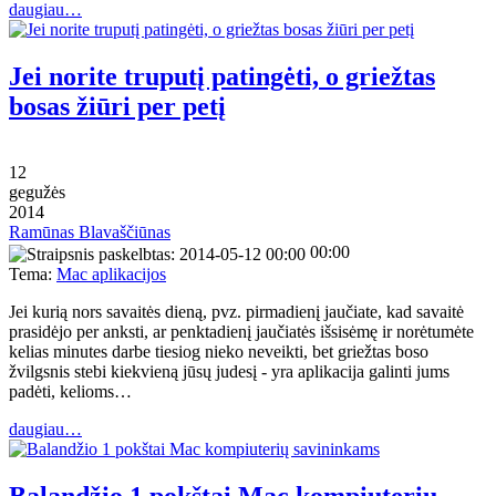
daugiau…
Jei norite truputį patingėti, o griežtas
bosas žiūri per petį
12
gegužės
2014
Ramūnas Blavaščiūnas
00:00
Tema:
Mac aplikacijos
Jei kurią nors savaitės dieną, pvz. pirmadienį jaučiate, kad savaitė
prasidėjo per anksti, ar penktadienį jaučiatės išsisėmę ir norėtumėte
kelias minutes darbe tiesiog nieko neveikti, bet griežtas boso
žvilgsnis stebi kiekvieną jūsų judesį - yra aplikacija galinti jums
padėti, kelioms…
daugiau…
Balandžio 1 pokštai Mac kompiuterių