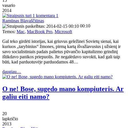
15
vasario
2014
1
Ramūnas Blavaščiūnas
00:10
Temos:
Mac
,
MacBook Pro
,
Microsoft
Gal teko girdėti istorijas, kai griuvus geležinei Sovietų sienai, kai
kuriuos „tarybinius“ žmones, pirmą kartą išvažiavusius į užsienį ir
savo socialistiniais padais palietus pūvančio kapitalizmo grindinį
ištikdavo panikos priepuolis. Jie negalėdavo suvokti, kad gali taip
būti, kad parduotuvėje parduodamos 48…
daugiau…
O ne! Bose, sugedo mano kompiuteris. Ar
galiu eiti namo?
20
lapkričio
2013