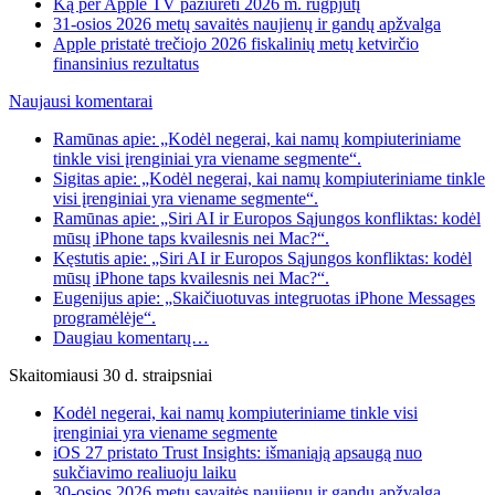
Ką per Apple TV pažiūrėti 2026 m. rugpjūtį
31-osios 2026 metų savaitės naujienų ir gandų apžvalga
Apple pristatė trečiojo 2026 fiskalinių metų ketvirčio
finansinius rezultatus
Naujausi komentarai
Ramūnas apie: „Kodėl negerai, kai namų kompiuteriniame
tinkle visi įrenginiai yra viename segmente“.
Sigitas apie: „Kodėl negerai, kai namų kompiuteriniame tinkle
visi įrenginiai yra viename segmente“.
Ramūnas apie: „Siri AI ir Europos Sąjungos konfliktas: kodėl
mūsų iPhone taps kvailesnis nei Mac?“.
Kęstutis apie: „Siri AI ir Europos Sąjungos konfliktas: kodėl
mūsų iPhone taps kvailesnis nei Mac?“.
Eugenijus apie: „Skaičiuotuvas integruotas iPhone Messages
programėlėje“.
Daugiau komentarų…
Skaitomiausi 30 d. straipsniai
Kodėl negerai, kai namų kompiuteriniame tinkle visi
įrenginiai yra viename segmente
iOS 27 pristato Trust Insights: išmaniąją apsaugą nuo
sukčiavimo realiuoju laiku
30-osios 2026 metų savaitės naujienų ir gandų apžvalga