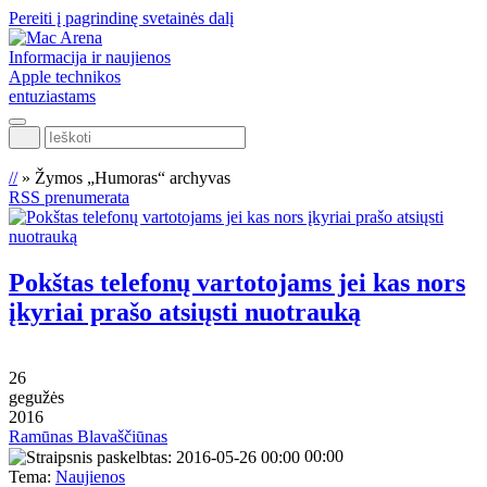
Pereiti į pagrindinę svetainės dalį
Informacija ir naujienos
Apple technikos
entuziastams
Ieškoti
//
»
Žymos „Humoras“ archyvas
RSS prenumerata
Pokštas telefonų vartotojams jei kas nors
įkyriai prašo atsiųsti nuotrauką
26
gegužės
2016
Ramūnas Blavaščiūnas
00:00
Tema:
Naujienos