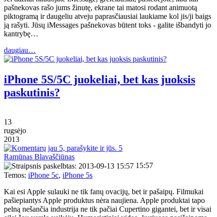
pašnekovas rašo jums žinutę, ekrane tai matosi rodant animuotą
piktogramą ir daugeliu atveju paprasčiausiai laukiame kol jis/ji baigs
ją rašyti. Jūsų iMessages pašnekovas būtent toks - galite išbandyti jo
kantrybę…
daugiau…
iPhone 5S/5C juokeliai, bet kas juoksis
paskutinis?
13
rugsėjo
2013
5
Ramūnas Blavaščiūnas
15:57
Temos:
iPhone 5c
,
iPhone 5s
Kai esi Apple sulauki ne tik fanų ovacijų, bet ir pašaipų. Filmukai
pašiepiantys Apple produktus nėra naujiena. Apple produktai tapo
pelną nešančia industrija ne tik pačiai Cupertino gigantei, bet ir visai