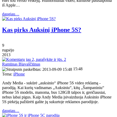
eilei šou verslo veikėjų. Humoristiniai video, kuriuose pasišaipoma
iš Apple…
daugiau…
Kas pirks Auksinį iPhone 5S?
9
rugsėjo
2013
2
Ramūnas Blavaščiūnas
15:48
Tema:
iPhone
Andy Media - sukūrė „auksinio“ iPhone 5S video reklamą -
parodiją. Kai kurių vadinamas „Auksiniu“, kitų „Šampaniniu“
iPhone 5S modelis, manoma, bus 128GB talpos ir, greičiausiai,
nebus labai pigus. Kaip Andy Media įsivaizduoja Auksinio iPhone
5S pirkėją pažiūrėti galite jų sukurtoje reklamos parodijoje.
daugiau…