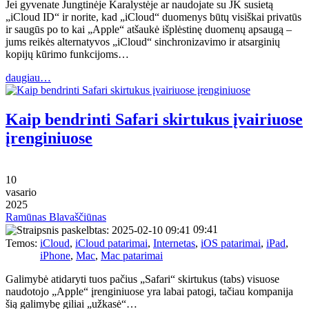
Jei gyvenate Jungtinėje Karalystėje ar naudojate su JK susietą
„iCloud ID“ ir norite, kad „iCloud“ duomenys būtų visiškai privatūs
ir saugūs po to kai „Apple“ atšaukė išplėstinę duomenų apsaugą –
jums reikės alternatyvos „iCloud“ sinchronizavimo ir atsarginių
kopijų kūrimo funkcijoms…
daugiau…
Kaip bendrinti Safari skirtukus įvairiuose
įrenginiuose
10
vasario
2025
Ramūnas Blavaščiūnas
09:41
Temos:
iCloud
,
iCloud patarimai
,
Internetas
,
iOS patarimai
,
iPad
,
iPhone
,
Mac
,
Mac patarimai
Galimybė atidaryti tuos pačius „Safari“ skirtukus (tabs) visuose
naudotojo „Apple“ įrenginiuose yra labai patogi, tačiau kompanija
šią galimybę giliai „užkasė“…