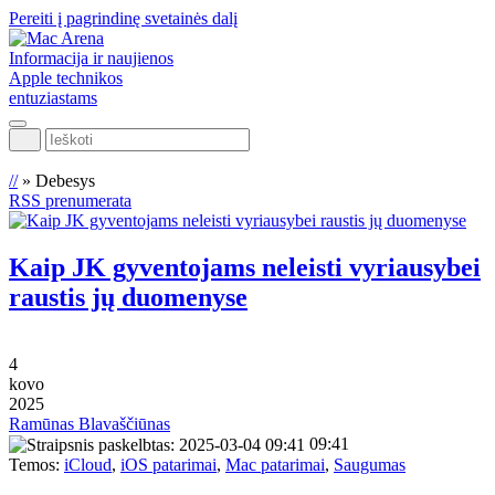
Pereiti į pagrindinę svetainės dalį
Informacija ir naujienos
Apple technikos
entuziastams
Ieškoti
//
»
Debesys
RSS prenumerata
Kaip JK gyventojams neleisti vyriausybei
raustis jų duomenyse
4
kovo
2025
Ramūnas Blavaščiūnas
09:41
Temos:
iCloud
,
iOS patarimai
,
Mac patarimai
,
Saugumas