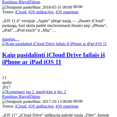
Ramūnas Blavaščiūnas
00:00
Temos:
iCloud
,
iOS aplikacijos
,
iOS patarimai
„iOS 11.4“ versijoje „Apple“ įdiegė naują — „žinutės iCloud“
paslaugą, kuri skirta padėti sinchronizuoti žinutes tarp „iPhone“,
„iPad“, „iPod touch“ ir „Mac“…
daugiau…
Kaip pasidalinti iCloud Drive failais iš
iPhone ar iPad iOS 11
13
spalio
2017
2
Ramūnas Blavaščiūnas
00:00
Temos:
iCloud
,
iOS aplikacijos
,
iOS patarimai
„iOS 11“ „iCloud Drive“ aplikaciją pakeitė nauja „Files“, kurioje