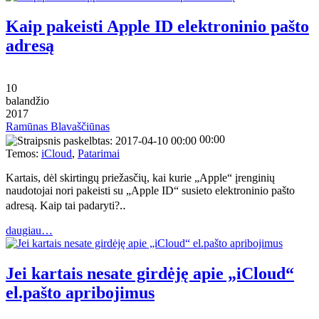
Kaip pakeisti Apple ID elektroninio pašto
adresą
10
balandžio
2017
Ramūnas Blavaščiūnas
00:00
Temos:
iCloud
,
Patarimai
Kartais, dėl skirtingų priežasčių, kai kurie „Apple“ įrenginių
naudotojai nori pakeisti su „Apple ID“ susieto elektroninio pašto
adresą. Kaip tai padaryti?‥
daugiau…
Jei kartais nesate girdėję apie „iCloud“
el.pašto apribojimus