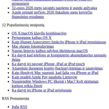
programoje
32-osios 2026 metų savaitės naujienų ir gandų apžvalga
Apple pristatė trečiojo 2026 fiskalinių metų ketvirčio
finansinius rezultatus
12 Populiariausių straipsnių
OS X/macOS klavišų kombinacijos
Perjungiame kalbas OS X
Kaip išjungti Autocorrect funkciją iPhone ir iPad įrenginiuose
Mac ekrano fotografavimas
Naujas lietuvių kalbos rašybos tikrintuvas macOS
Ką daryti kad telefono ar kompiuterio akumuliatorius tarnautų
ilgiau
Ką daryti jei pavogė iPhone, iPad ar iPod touch
Atsarginių duomenų kopijų (backup) kūrimas ir saugojimas
Kaip išmokyti Mac suprasti, kad šalia yra iPhone ar iPad
Kaip pradėti Apple Pay naudotis Lietuvoje
Nusprendėte Windows PC iškeisti į Mac? Keli skirtumai,
kuriuos reikia žinoti
Ką daryti jei iPhone ar iPad neįsijungia
RSS Prenumerata
Įrašų RSS