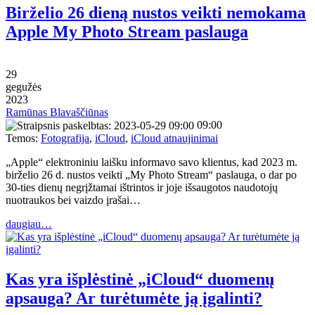
Birželio 26 dieną nustos veikti nemokama
Apple My Photo Stream paslauga
29
gegužės
2023
Ramūnas Blavaščiūnas
09:00
Temos:
Fotografija
,
iCloud
,
iCloud atnaujinimai
„Apple“ elektroniniu laišku informavo savo klientus, kad 2023 m.
birželio 26 d. nustos veikti „My Photo Stream“ paslauga, o dar po
30-ties dienų negrįžtamai ištrintos ir joje išsaugotos naudotojų
nuotraukos bei vaizdo įrašai…
daugiau…
Kas yra išplėstinė „iCloud“ duomenų
apsauga? Ar turėtumėte ją įgalinti?