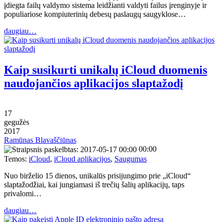
įdiegta failų valdymo sistema leidžianti valdyti failus įrenginyje ir
populiariose kompiuterinių debesų paslaugų saugyklose…
daugiau…
Kaip susikurti unikalų iCloud duomenis
naudojančios aplikacijos slaptažodį
17
gegužės
2017
Ramūnas Blavaščiūnas
00:00
Temos:
iCloud
,
iCloud aplikacijos
,
Saugumas
Nuo birželio 15 dienos, unikalūs prisijungimo prie „iCloud“
slaptažodžiai, kai jungiamasi iš trečių šalių aplikacijų, taps
privalomi…
daugiau…