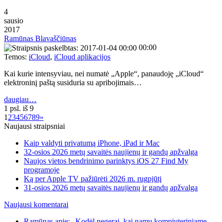
4
sausio
2017
Ramūnas Blavaščiūnas
00:00
Temos:
iCloud
,
iCloud aplikacijos
Kai kurie intensyviau, nei numatė „Apple“, panaudoję „iCloud“
elektroninį paštą susiduria su apribojimais…
daugiau…
1 psl. iš 9
1
2
3
4
5
6
7
8
9
»
Naujausi straipsniai
Kaip valdyti privatumą iPhone, iPad ir Mac
32-osios 2026 metų savaitės naujienų ir gandų apžvalga
Naujos vietos bendrinimo parinktys iOS 27 Find My
programoje
Ką per Apple TV pažiūrėti 2026 m. rugpjūtį
31-osios 2026 metų savaitės naujienų ir gandų apžvalga
Naujausi komentarai
Ramūnas apie: „Kodėl negerai, kai namų kompiuteriniame