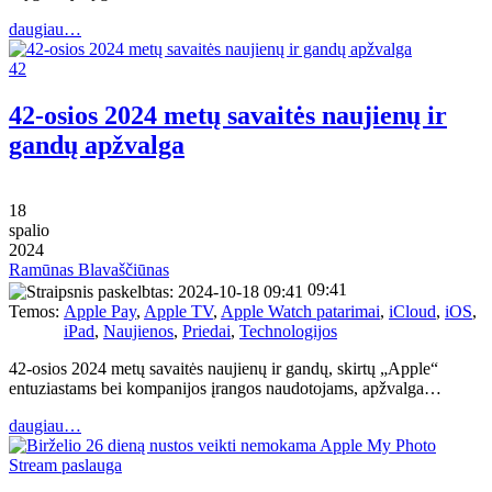
daugiau…
42
42-osios 2024 metų savaitės naujienų ir
gandų apžvalga
18
spalio
2024
Ramūnas Blavaščiūnas
09:41
Temos:
Apple Pay
,
Apple TV
,
Apple Watch patarimai
,
iCloud
,
iOS
,
iPad
,
Naujienos
,
Priedai
,
Technologijos
42-osios 2024 metų savaitės naujienų ir gandų, skirtų „Apple“
entuziastams bei kompanijos įrangos naudotojams, apžvalga…
daugiau…