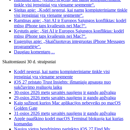
tinkle visi įrenginiai yra viename segmente“.
Sigitas apie: „Kodėl negerai, kai namų kompiuteriniame tinkle
visi įrenginiai yra viename segmente“.
Ramūnas apie: „Siri AI ir Europos Sąjungos konfliktas: kodėl
mūsų iPhone taps kvailesnis nei Mac?“.
Kęstutis apie: „Siri AI ir Europos Sąjungos konfliktas: kodėl
mūsų iPhone taps kvailesnis nei Mac?“.
Eugenijus apie: „Skaičiuotuvas integruotas iPhone Messages
programėlėje“.
Daugiau komentarų…
Skaitomiausi 30 d. straipsniai
Kodėl negerai, kai namų kompiuteriniame tinkle visi
įrenginiai yra viename segmente
iOS 27 pristato Trust Insights: išmaniąją apsaugą nuo
sukčiavimo realiuoju laiku
30-osios 2026 metų savaitės naujienų ir gandų apžvalga
29-osios 2026 metų savaitės naujienų ir gandų apžvalga
Kaip sužinoti kurios Mac aplikacijos nebeveiks po macOS
Golden Gate
31-osios 2026 metų savaitės naujienų ir gandų apžvalga
Apple paaiškino kodėl macOS Terminal blokuoja kai kurias
komandas
Naujos vietos bendrinimo parinktys iOS 27 Find My