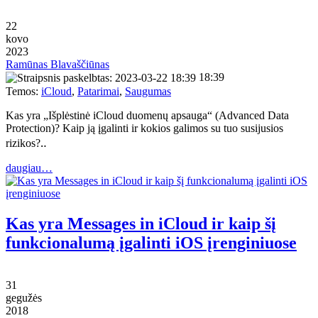
22
kovo
2023
Ramūnas Blavaščiūnas
18:39
Temos:
iCloud
,
Patarimai
,
Saugumas
Kas yra „Išplėstinė iCloud duomenų apsauga“ (Advanced Data
Protection)? Kaip ją įgalinti ir kokios galimos su tuo susijusios
rizikos?‥
daugiau…
Kas yra Messages in iCloud ir kaip šį
funkcionalumą įgalinti iOS įrenginiuose
31
gegužės
2018