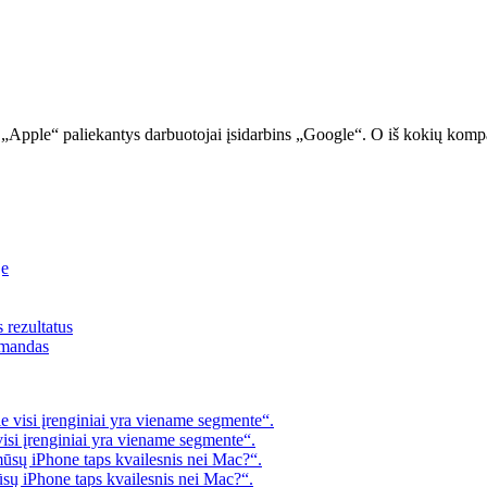
og „Apple“ paliekantys darbuotojai įsidarbins „Google“. O iš kokių komp
je
s rezultatus
omandas
 visi įrenginiai yra viename segmente“.
visi įrenginiai yra viename segmente“.
mūsų iPhone taps kvailesnis nei Mac?“.
ūsų iPhone taps kvailesnis nei Mac?“.