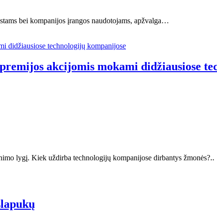
ziastams bei kompanijos įrangos naudotojams, apžvalga…
 premijos akcijomis mokami didžiausiose t
enimo lygį. Kiek uždirba technologijų kompanijose dirbantys žmonės?‥
slapukų