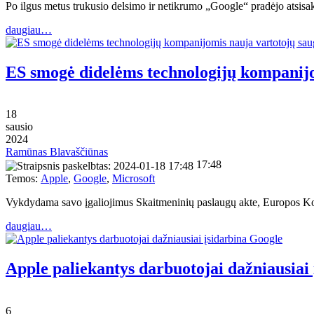
Po ilgus metus trukusio delsimo ir netikrumo „Google“ pradėjo atsisa
daugiau…
ES smogė didelėms technologijų kompanij
18
sausio
2024
Ramūnas Blavaščiūnas
17:48
Temos:
Apple
,
Google
,
Microsoft
Vykdydama savo įgaliojimus Skaitmeninių paslaugų akte, Europos Komi
daugiau…
Apple paliekantys darbuotojai dažniausiai
6