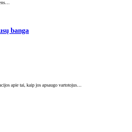
kmens…
usų banga
ijos apie tai, kaip jos apsaugo vartotojus…