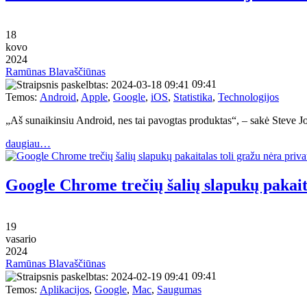
18
kovo
2024
Ramūnas Blavaščiūnas
09:41
Temos:
Android
,
Apple
,
Google
,
iOS
,
Statistika
,
Technologijos
„Aš sunaikinsiu Android, nes tai pavogtas produktas“, – sakė Steve J
daugiau…
Google Chrome trečių šalių slapukų pakaita
19
vasario
2024
Ramūnas Blavaščiūnas
09:41
Temos:
Aplikacijos
,
Google
,
Mac
,
Saugumas