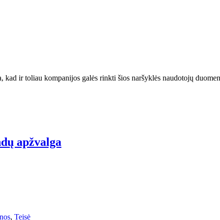
, kad ir toliau kompanijos galės rinkti šios naršyklės naudotojų duomeni
ndų apžvalga
nos
,
Teisė