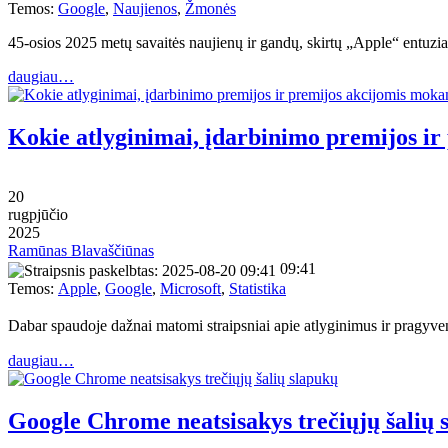
Temos:
Google
,
Naujienos
,
Žmonės
45-osios 2025 metų savaitės naujienų ir gandų, skirtų „Apple“ entu
daugiau…
Kokie atlyginimai, įdarbinimo premijos ir
20
rugpjūčio
2025
Ramūnas Blavaščiūnas
09:41
Temos:
Apple
,
Google
,
Microsoft
,
Statistika
Dabar spaudoje dažnai matomi straipsniai apie atlyginimus ir pragyv
daugiau…
Google Chrome neatsisakys trečiųjų šalių 