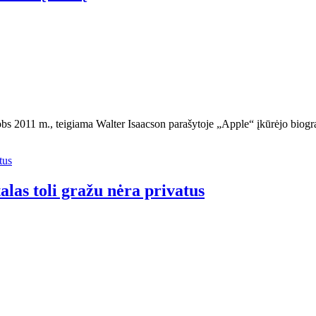
obs 2011 m., teigiama Walter Isaacson parašytoje „Apple“ įkūrėjo biog
las toli gražu nėra privatus