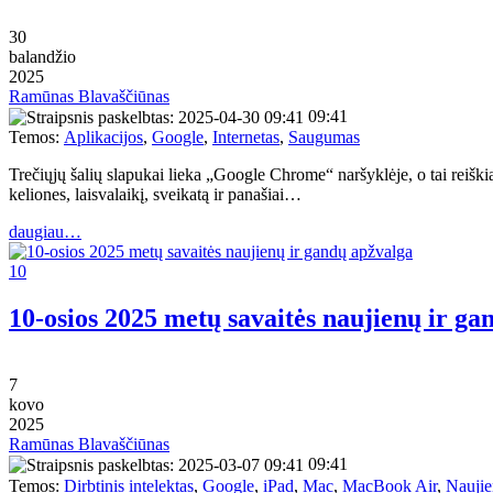
30
balandžio
2025
Ramūnas Blavaščiūnas
09:41
Temos:
Aplikacijos
,
Google
,
Internetas
,
Saugumas
Trečiųjų šalių slapukai lieka „Google Chrome“ naršyklėje, o tai reiškia
keliones, laisvalaikį, sveikatą ir panašiai…
daugiau…
10
10-osios 2025 metų savaitės naujienų ir ga
7
kovo
2025
Ramūnas Blavaščiūnas
09:41
Temos:
Dirbtinis intelektas
,
Google
,
iPad
,
Mac
,
MacBook Air
,
Naujie