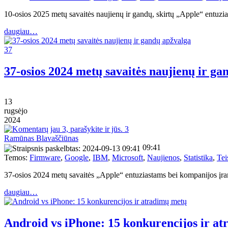
10-osios 2025 metų savaitės naujienų ir gandų, skirtų „Apple“ entu
daugiau…
37
37-osios 2024 metų savaitės naujienų ir ga
13
rugsėjo
2024
3
Ramūnas Blavaščiūnas
09:41
Temos:
Firmware
,
Google
,
IBM
,
Microsoft
,
Naujienos
,
Statistika
,
Tei
37-osios 2024 metų savaitės „Apple“ entuziastams bei kompanijos įra
daugiau…
Android vs iPhone: 15 konkurencijos ir a