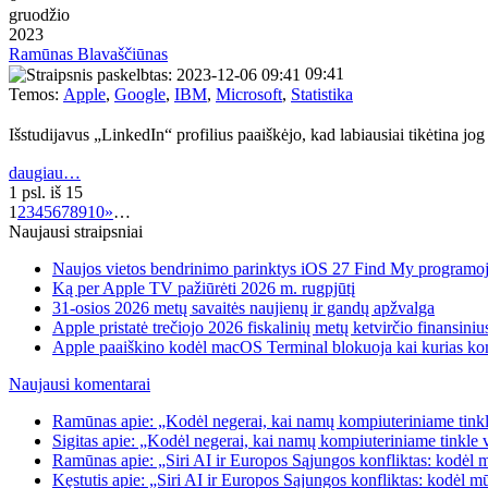
gruodžio
2023
Ramūnas Blavaščiūnas
09:41
Temos:
Apple
,
Google
,
IBM
,
Microsoft
,
Statistika
Išstudijavus „LinkedIn“ profilius paaiškėjo, kad labiausiai tikėtina j
daugiau…
1 psl. iš 15
1
2
3
4
5
6
7
8
9
10
»
…
Naujausi straipsniai
Naujos vietos bendrinimo parinktys iOS 27 Find My programo
Ką per Apple TV pažiūrėti 2026 m. rugpjūtį
31-osios 2026 metų savaitės naujienų ir gandų apžvalga
Apple pristatė trečiojo 2026 fiskalinių metų ketvirčio finansiniu
Apple paaiškino kodėl macOS Terminal blokuoja kai kurias k
Naujausi komentarai
Ramūnas apie: „Kodėl negerai, kai namų kompiuteriniame tinkle
Sigitas apie: „Kodėl negerai, kai namų kompiuteriniame tinkle 
Ramūnas apie: „Siri AI ir Europos Sąjungos konfliktas: kodėl 
Kęstutis apie: „Siri AI ir Europos Sąjungos konfliktas: kodėl m