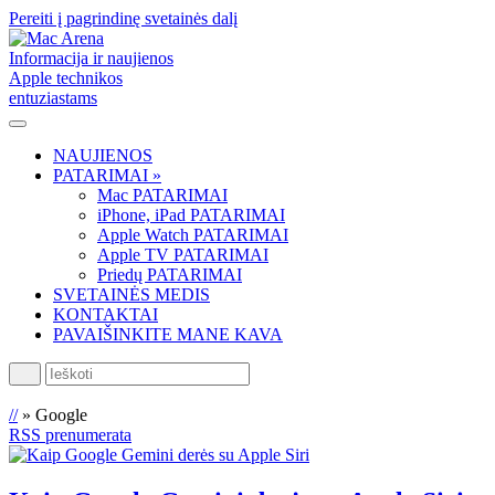
Pereiti į pagrindinę svetainės dalį
Informacija ir naujienos
Apple technikos
entuziastams
NAUJIENOS
PATARIMAI »
Mac PATARIMAI
iPhone, iPad PATARIMAI
Apple Watch PATARIMAI
Apple TV PATARIMAI
Priedų PATARIMAI
SVETAINĖS MEDIS
KONTAKTAI
PAVAIŠINKITE MANE KAVA
Ieškoti
//
»
Google
RSS prenumerata