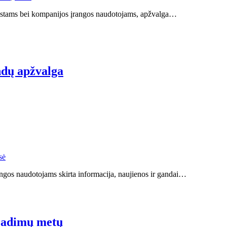
ziastams bei kompanijos įrangos naudotojams, apžvalga…
ndų apžvalga
sė
ngos naudotojams skirta informacija, naujienos ir gandai…
tradimų metų