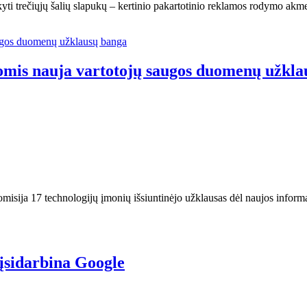
kyti trečiųjų šalių slapukų – kertinio pakartotinio reklamos rodymo a
omis nauja vartotojų saugos duomenų užkla
sija 17 technologijų įmonių išsiuntinėjo užklausas dėl naujos informac
 įsidarbina Google