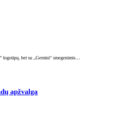
gle“ logotipų, bet su „Gemini“ smegenimis…
ndų apžvalga