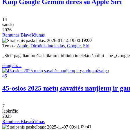
Kaip Google Gemini derės su Apple Siri
14
sausio
2026
Ramūnas Blavaščiūnas
19:00
Temos:
Apple
,
Dirbtinis intelektas
,
Google
,
Siri
„Siri“ pagaliau ruošiasi tikram dirbtinio intelekto šuoliui – be „Goo
daugiau…
45
45-osios 2025 metų savaitės naujienų ir ga
7
lapkričio
2025
Ramūnas Blavaščiūnas
09:41