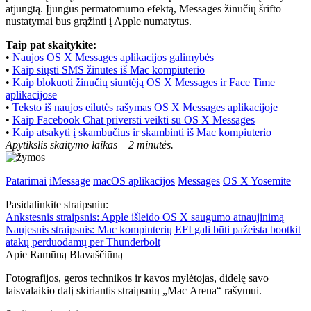
atjungtą. Įjungus permatomumo efektą, Messages žinučių šrifto
nustatymai bus grąžinti į Apple numatytus.
Taip pat skaitykite:
•
Naujos OS X Messages aplikacijos galimybės
•
Kaip siųsti SMS žinutes iš Mac kompiuterio
•
Kaip blokuoti žinučių siuntėją OS X Messages ir Face Time
aplikacijose
•
Teksto iš naujos eilutės rašymas OS X Messages aplikacijoje
•
Kaip Facebook Chat priversti veikti su OS X Messages
•
Kaip atsakyti į skambučius ir skambinti iš Mac kompiuterio
Apytikslis skaitymo laikas –
2 minutės.
Patarimai
iMessage
macOS aplikacijos
Messages
OS X Yosemite
Pasidalinkite straipsniu:
Ankstesnis straipsnis:
Apple išleido OS X saugumo atnaujinimą
Naujesnis straipsnis:
Mac kompiuterių EFI gali būti pažeista bootkit
atakų perduodamų per Thunderbolt
Apie Ramūną Blavaščiūną
Fotografijos, geros technikos ir kavos mylėtojas, didelę savo
laisvalaikio dalį skiriantis straipsnių „Mac Arena“ rašymui.