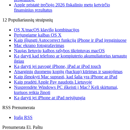
Apple pristatė trečiojo 2026 fiskalinių metų ketvirčio
finansinius rezultatus
12 Populiariausių straipsnių
OS X/macOS klavišų kombinacijos
Perjungiame kalbas OS X
Kaip išjungti Autocorrect funkciją iPhone ir iPad įrenginiuose
Mac ekrano fotografavimas
Naujas lietuvių kalbos rašybos tikrintuvas macOS
Ką daryti kad telefono ar kompiuterio akumuliatorius tarnautų
ilgiau
Ką daryti jei pavogė iPhone, iPad ar iPod touch
Atsarginių duomenų kopijų (backup) kūrimas ir saugojimas
Kaip išmokyti Mac suprasti, kad šalia yra iPhone ar iPad
Kaip pradėti Apple Pay naudotis Lietuvoje
Nusprendėte Windows PC iškeisti į Mac? Keli skirtumai,
kuriuos reikia žinoti
Ką daryti jei iPhone ar iPad neįsijungia
RSS Prenumerata
Įrašų RSS
Prenumerata El. Paštu