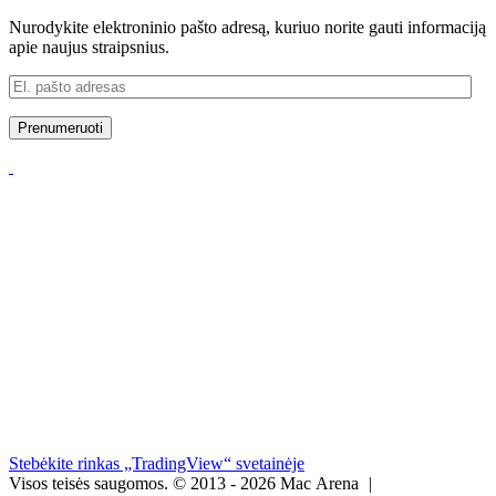
Nurodykite elektroninio pašto adresą, kuriuo norite gauti informaciją
apie naujus straipsnius.
El.
pašto
adresas
Prenumeruoti
Stebėkite rinkas „TradingView“ svetainėje
Visos teisės saugomos.
© 2013 - 2026 Mac Arena
|