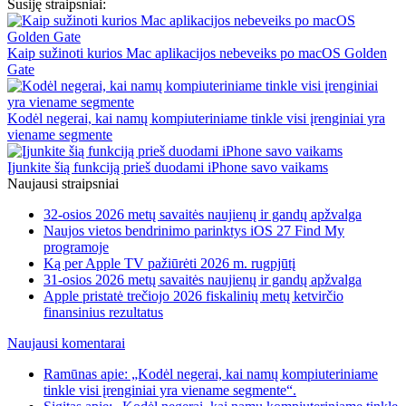
Susiję straipsniai:
Kaip sužinoti kurios Mac aplikacijos nebeveiks po macOS Golden
Gate
Kodėl negerai, kai namų kompiuteriniame tinkle visi įrenginiai yra
viename segmente
Įjunkite šią funkciją prieš duodami iPhone savo vaikams
Naujausi straipsniai
32-osios 2026 metų savaitės naujienų ir gandų apžvalga
Naujos vietos bendrinimo parinktys iOS 27 Find My
programoje
Ką per Apple TV pažiūrėti 2026 m. rugpjūtį
31-osios 2026 metų savaitės naujienų ir gandų apžvalga
Apple pristatė trečiojo 2026 fiskalinių metų ketvirčio
finansinius rezultatus
Naujausi komentarai
Ramūnas apie: „Kodėl negerai, kai namų kompiuteriniame
tinkle visi įrenginiai yra viename segmente“.