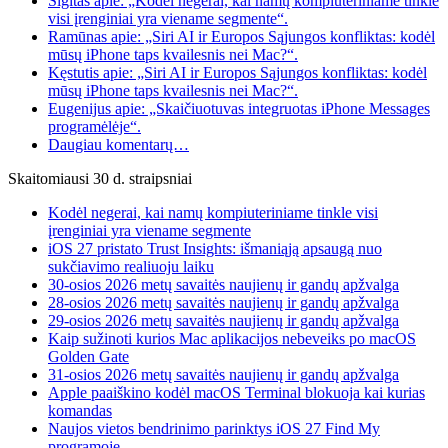
Sigitas apie: „Kodėl negerai, kai namų kompiuteriniame tinkle
visi įrenginiai yra viename segmente“.
Ramūnas apie: „Siri AI ir Europos Sąjungos konfliktas: kodėl
mūsų iPhone taps kvailesnis nei Mac?“.
Kęstutis apie: „Siri AI ir Europos Sąjungos konfliktas: kodėl
mūsų iPhone taps kvailesnis nei Mac?“.
Eugenijus apie: „Skaičiuotuvas integruotas iPhone Messages
programėlėje“.
Daugiau komentarų…
Skaitomiausi 30 d. straipsniai
Kodėl negerai, kai namų kompiuteriniame tinkle visi
įrenginiai yra viename segmente
iOS 27 pristato Trust Insights: išmaniąją apsaugą nuo
sukčiavimo realiuoju laiku
30-osios 2026 metų savaitės naujienų ir gandų apžvalga
28-osios 2026 metų savaitės naujienų ir gandų apžvalga
29-osios 2026 metų savaitės naujienų ir gandų apžvalga
Kaip sužinoti kurios Mac aplikacijos nebeveiks po macOS
Golden Gate
31-osios 2026 metų savaitės naujienų ir gandų apžvalga
Apple paaiškino kodėl macOS Terminal blokuoja kai kurias
komandas
Naujos vietos bendrinimo parinktys iOS 27 Find My
programoje