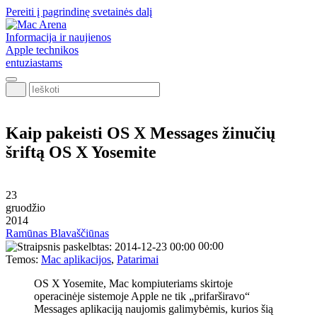
Pereiti į pagrindinę svetainės dalį
Informacija ir naujienos
Apple technikos
entuziastams
Ieškoti
Kaip pakeisti OS X Messages žinučių
šriftą OS X Yosemite
23
gruodžio
2014
Ramūnas Blavaščiūnas
00:00
Temos:
Mac aplikacijos
,
Patarimai
OS X Yosemite, Mac kompiuteriams skirtoje
operacinėje sistemoje Apple ne tik „prifarširavo“
Messages aplikaciją naujomis galimybėmis, kurios šią