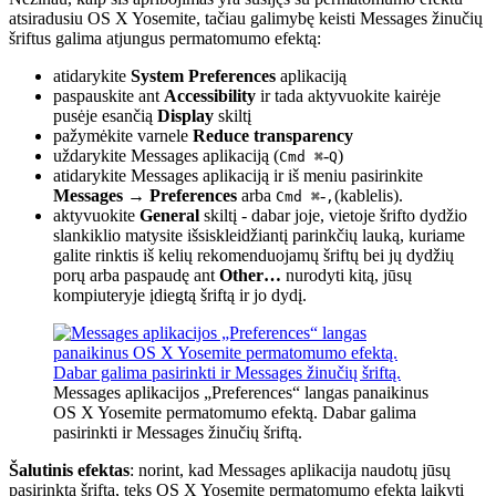
atsiradusiu OS X Yosemite, tačiau galimybę keisti Messages žinučių
šriftus galima atjungus permatomumo efektą:
atidarykite
System Preferences
aplikaciją
paspauskite ant
Accessibility
ir tada aktyvuokite kairėje
pusėje esančią
Display
skiltį
pažymėkite varnele
Reduce transparency
uždarykite Messages aplikaciją (
-
)
Cmd ⌘
Q
atidarykite Messages aplikaciją ir iš meniu pasirinkite
Messages
→
Preferences
arba
-
(kablelis).
Cmd ⌘
,
aktyvuokite
General
skiltį - dabar joje, vietoje šrifto dydžio
slankiklio matysite išsiskleidžiantį parinkčių lauką, kuriame
galite rinktis iš kelių rekomenduojamų šriftų bei jų dydžių
porų arba paspaudę ant
Other…
nurodyti kitą, jūsų
kompiuteryje įdiegtą šriftą ir jo dydį.
Messages aplikacijos „Preferences“ langas panaikinus
OS X Yosemite permatomumo efektą. Dabar galima
pasirinkti ir Messages žinučių šriftą.
Šalutinis efektas
: norint, kad Messages aplikacija naudotų jūsų
pasirinktą šriftą, teks OS X Yosemite permatomumo efektą laikyti