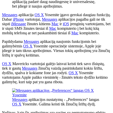
aplikaciją padarė daug naudingesnę ir universalesnę,
bet įdiegė ir naujus apribojimus.
Messages
aplikacija
OS X
Yosemite įgavo gerokai daugiau funkcijų.
Dabar
iPhone
vartotojai,
Messages
aplikacijos pagalba gali ne tik
siųsti
iMessage
žinutes kitiems
Mac
ir
iOS
įrenginių vartotojams, bet
ir siųsti SMS žinutes tiesiai iš
Mac
kompiuterio į bet kokį kitą
mobilų telefoną ar net paskambinti tiesiai iš
Mac
kompiuterio.
Papildydama
Messages
aplikaciją naujomis funkcijomis bei
galimybėmis
OS X
Yosemite operacinėje sistemoje, Apple joje
įdiegė ir tam tikrus apribojimus. Vienas tokių apribojimų yra žinučių
šriftų ir spalvų keitimas.
OS X
Mavericks vartotojai galėjo laisvai keisti tiek savo išsiųstų,
tiek ir gautų
Messages
žinučių vaizdą pasirinkdami kokiu šriftu,
dydžiu, spalva ir kokiame fone jas rodyti.
OS X
Yosemite
vartotojams Apple paliko vienintelę - žinutės teksto dydžio keitimo
galimybę, kuri taip pat yra gana ribota.
Messages
aplikacijos nustatymų - „Preferences“ langas
OS X
Yosemite. Galima keisti tik žinučių šriftų dydį.
Nežinau, kaip šis apribojimas yra susijęs su permatomumo efektu