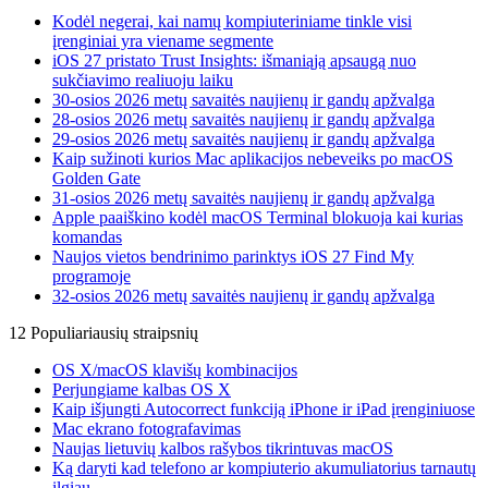
Kodėl negerai, kai namų kompiuteriniame tinkle visi
įrenginiai yra viename segmente
iOS 27 pristato Trust Insights: išmaniąją apsaugą nuo
sukčiavimo realiuoju laiku
30-osios 2026 metų savaitės naujienų ir gandų apžvalga
28-osios 2026 metų savaitės naujienų ir gandų apžvalga
29-osios 2026 metų savaitės naujienų ir gandų apžvalga
Kaip sužinoti kurios Mac aplikacijos nebeveiks po macOS
Golden Gate
31-osios 2026 metų savaitės naujienų ir gandų apžvalga
Apple paaiškino kodėl macOS Terminal blokuoja kai kurias
komandas
Naujos vietos bendrinimo parinktys iOS 27 Find My
programoje
32-osios 2026 metų savaitės naujienų ir gandų apžvalga
12 Populiariausių straipsnių
OS X/macOS klavišų kombinacijos
Perjungiame kalbas OS X
Kaip išjungti Autocorrect funkciją iPhone ir iPad įrenginiuose
Mac ekrano fotografavimas
Naujas lietuvių kalbos rašybos tikrintuvas macOS
Ką daryti kad telefono ar kompiuterio akumuliatorius tarnautų
ilgiau