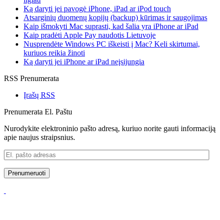
Ką daryti jei pavogė iPhone, iPad ar iPod touch
Atsarginių duomenų kopijų (backup) kūrimas ir saugojimas
Kaip išmokyti Mac suprasti, kad šalia yra iPhone ar iPad
Kaip pradėti Apple Pay naudotis Lietuvoje
Nusprendėte Windows PC iškeisti į Mac? Keli skirtumai,
kuriuos reikia žinoti
Ką daryti jei iPhone ar iPad neįsijungia
RSS Prenumerata
Įrašų RSS
Prenumerata El. Paštu
Nurodykite elektroninio pašto adresą, kuriuo norite gauti informaciją
apie naujus straipsnius.
El.
pašto
adresas
Prenumeruoti