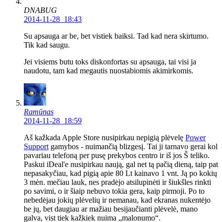
DNABUG
2014-11-28 18:43
Su apsauga ar be, bet vistiek baiksi. Tad kad nera skirtumo.
Tik kad saugu.
Jei visiems butu toks diskonfortas su apsauga, tai visi ja
naudotu, tam kad megautis nuostabiomis akimirkomis.
Ramūnas
2014-11-28 18:59
Aš kažkada Apple Store nusipirkau nepigią plėvelę
Power
Support
gamybos - nuimančią blizgesį. Tai ji tarnavo gerai kol
pavariau telefoną per pusę prekybos centro ir iš jos Š teliko.
Paskui iDeal'e nusipirkau naują, gal net tą pačią dieną, taip pat
nepasakyčiau, kad pigią apie 80 Lt kainavo 1 vnt. Ją po kokių
3 mėn. mečiau lauk, nes pradėjo atsilupinėti ir šiukšles rinkti
po savimi, o ir šiaip nebuvo tokia gera, kaip pirmoji. Po to
nebedėjau jokių plėvelių ir nemanau, kad ekranas nukentėjo
be jų, bet daugiau ar mažiau besijaučianti plėvelė, mano
galva, vist tiek kažkiek nuima „malonumo“.