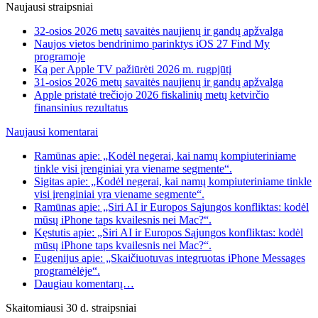
Naujausi straipsniai
32-osios 2026 metų savaitės naujienų ir gandų apžvalga
Naujos vietos bendrinimo parinktys iOS 27 Find My
programoje
Ką per Apple TV pažiūrėti 2026 m. rugpjūtį
31-osios 2026 metų savaitės naujienų ir gandų apžvalga
Apple pristatė trečiojo 2026 fiskalinių metų ketvirčio
finansinius rezultatus
Naujausi komentarai
Ramūnas apie: „Kodėl negerai, kai namų kompiuteriniame
tinkle visi įrenginiai yra viename segmente“.
Sigitas apie: „Kodėl negerai, kai namų kompiuteriniame tinkle
visi įrenginiai yra viename segmente“.
Ramūnas apie: „Siri AI ir Europos Sąjungos konfliktas: kodėl
mūsų iPhone taps kvailesnis nei Mac?“.
Kęstutis apie: „Siri AI ir Europos Sąjungos konfliktas: kodėl
mūsų iPhone taps kvailesnis nei Mac?“.
Eugenijus apie: „Skaičiuotuvas integruotas iPhone Messages
programėlėje“.
Daugiau komentarų…
Skaitomiausi 30 d. straipsniai