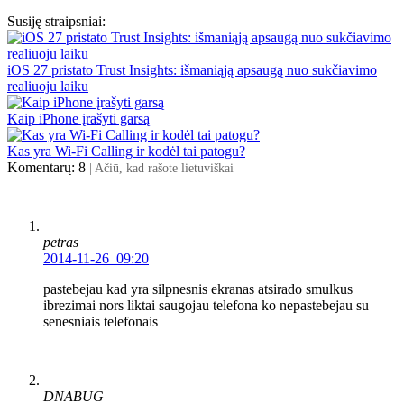
Susiję straipsniai:
iOS 27 pristato Trust Insights: išmaniąją apsaugą nuo sukčiavimo
realiuoju laiku
Kaip iPhone įrašyti garsą
Kas yra Wi-Fi Calling ir kodėl tai patogu?
Komentarų: 8
| Ačiū, kad rašote lietuviškai
petras
2014-11-26 09:20
pastebejau kad yra silpnesnis ekranas atsirado smulkus
ibrezimai nors liktai saugojau telefona ko nepastebejau su
senesniais telefonais
DNABUG