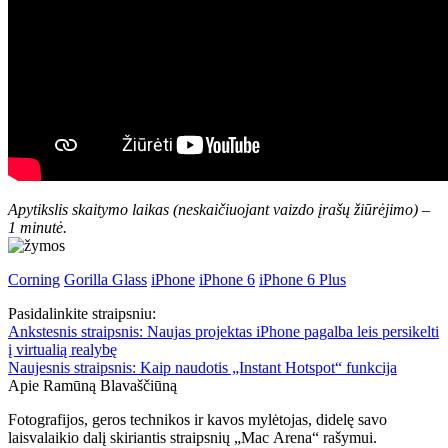
Apytikslis skaitymo laikas
(neskaičiuojant vaizdo įrašų žiūrėjimo)
–
1 minutė.
Corning
Gorilla Glass
iPhone
iPhone 6
iPhone 6 Plus
Pasidalinkite straipsniu:
Ankstesnis straipsnis:
Naujas projektas iPhone pagalba leis persikelti
į virtualią realybę
Naujesnis straipsnis:
Kaip naudotis „Instant Hotspot“ funkcija
Apie Ramūną Blavaščiūną
Fotografijos, geros technikos ir kavos mylėtojas, didelę savo
laisvalaikio dalį skiriantis straipsnių „Mac Arena“ rašymui.