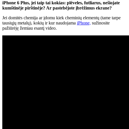
iPhone 6 Plus, jei taip tai kokias: plėveles, futliarus, nešiojate
kumštinėje pirštinėje? Ar pastebėjote įbrėžimus ekrane?
Jei domitės chemija ar įdomu kiek cheminių elementų (tame tarpe
tausiųjų metalų), kokių ir kur naudojama
iPhone,
sužinosite
pažiūrėję žemiau esantį video.