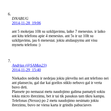
DNABUG
2014-11-28 19:06
ant 5 mokejau 10lt su uzklijavimu, laike 7 menesius. ir laiko
ant kitu telefonu apie 4 menesius. ant 5s ir uz 10lt su
uzklijavimu, jau 6 menesiai. jokiu atsilaupymu ant visu
mynetu telefonu :)
Andrius (@SAMas23)
2014-11-29 15:40
Niekados nededu ir nedejau jokiu pleveliu nei ant telefono nei
ant planseciu, gal dar kai gorilos stiklo nebuvo gal ir verta
buvo deti.
Plansete po nemazai metu naudojimo galima pamatyti sokiu
tokiu micro ibrezimu, bet ir tai tik pasukus tam tikru kampu.
Telefonas (Nexus) po 2 metu naudojimo nesimato jokiu
ibrezimu, buvo ne viena karta ir grindis pabuciaves