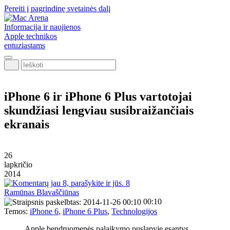
Pereiti į pagrindinę svetainės dalį
Informacija ir naujienos
Apple technikos
entuziastams
Ieškoti
iPhone 6 ir iPhone 6 Plus vartotojai
skundžiasi lengviau susibraižančiais
ekranais
26
lapkričio
2014
8
Ramūnas Blavaščiūnas
00:10
Temos:
iPhone 6
,
iPhone 6 Plus
,
Technologijos
Apple bendruomenės palaikymo puslapyje esantys