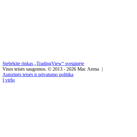
Stebėkite rinkas „TradingView“ svetainėje
Visos teisės saugomos.
© 2013 - 2026 Mac Arena
|
Autorinės teisės ir privatumo politika
Į viršų