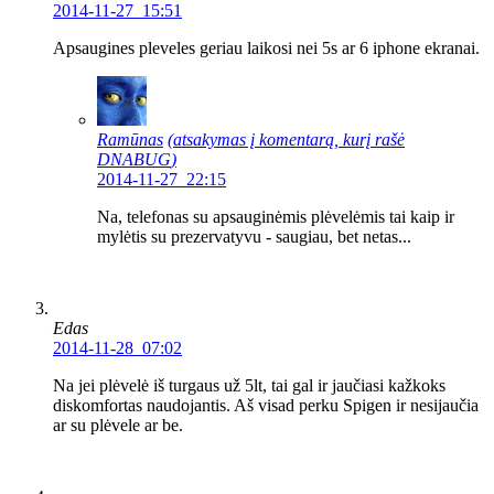
2014-11-27 15:51
Apsaugines pleveles geriau laikosi nei 5s ar 6 iphone ekranai.
Ramūnas
(atsakymas į komentarą, kurį rašė
DNABUG
)
2014-11-27 22:15
Na, telefonas su apsauginėmis plėvelėmis tai kaip ir
mylėtis su prezervatyvu - saugiau, bet netas...
Edas
2014-11-28 07:02
Na jei plėvelė iš turgaus už 5lt, tai gal ir jaučiasi kažkoks
diskomfortas naudojantis. Aš visad perku Spigen ir nesijaučia
ar su plėvele ar be.