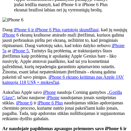
įrašai leidžia manyti, kad iPhone 6 ir iPhone 6 Plus
ekranai braižosi labiau nei jų vyrensniųjų brolių.
Daug
iPhone 6 ir iPhone 6 Plus vartotojų skundžiasi,
kad jų naujųjų
iPhone
6 ekranų kraštuose atsirado maži įbrėžimai, kuriuos galima
jausti perbraukus pirštu per ekraną, nežiūrint to, kad įrenginiais
rūpinamasi. Daug vartotojų sako, kad tokio dalyko nebuvo
iPhone
5s
ar
iPhone 5.
Turintys šią problemą, ar traktuojantys šiuos
įbrėžimus kaip problemą ir apsilankę Apple Genius bare - liko
nusivylę. Apple atstovai paaiškino, kad tai yra kosmetiniai
pažeidimai, kurių nepadengia garantinio aptarnavimo sutartis.
Žinoma, esant labai nepatenkintam įbrėžimais - ekraną galima
pakeisti už savo pinigus.
iPhone 6 ekrano keitimas pas Apple JAV
kainuoja 118 US$ + mokesčiai
.
Anksčiau Apple savo
iPhone
naudoja Corning gamybos
„Gorilla
Glass“
, tačiau naujuose
iPhone
naudojamas jonais sustiprintas
stiklas.
iPhone 6
ir
iPhone 6 Plus
naudojamas stiklas apdorojamas
cheminio proceso, kuriame natrio jonai pakeičiami kalio jonais,
pagalba. Tada, taip apdorotas stiklas nušlifuojamas ir supjaustomas
reikiamo dydžio gabalais.
Ar naudojate papildomas apsaugos priemones savo iPhone 6 ir