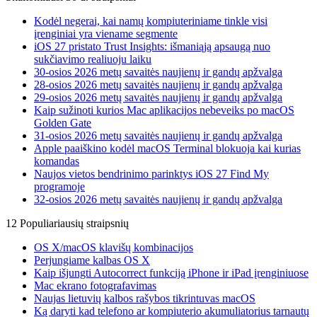
Kodėl negerai, kai namų kompiuteriniame tinkle visi
įrenginiai yra viename segmente
iOS 27 pristato Trust Insights: išmaniąją apsaugą nuo
sukčiavimo realiuoju laiku
30-osios 2026 metų savaitės naujienų ir gandų apžvalga
28-osios 2026 metų savaitės naujienų ir gandų apžvalga
29-osios 2026 metų savaitės naujienų ir gandų apžvalga
Kaip sužinoti kurios Mac aplikacijos nebeveiks po macOS
Golden Gate
31-osios 2026 metų savaitės naujienų ir gandų apžvalga
Apple paaiškino kodėl macOS Terminal blokuoja kai kurias
komandas
Naujos vietos bendrinimo parinktys iOS 27 Find My
programoje
32-osios 2026 metų savaitės naujienų ir gandų apžvalga
12 Populiariausių straipsnių
OS X/macOS klavišų kombinacijos
Perjungiame kalbas OS X
Kaip išjungti Autocorrect funkciją iPhone ir iPad įrenginiuose
Mac ekrano fotografavimas
Naujas lietuvių kalbos rašybos tikrintuvas macOS
Ką daryti kad telefono ar kompiuterio akumuliatorius tarnautų