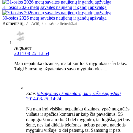
31-osios 2026 metų savaitės naujienų ir gandų apžvalga
30-osios 2026 metų savaitės naujienų ir gandų apžvalga
Komentarų: 7
| Ačiū, kad rašote lietuviškai
Augustas
2014-08-25 13:54
Man nepatinka dizainas, matot kur lock mygtukas? čia fake...
Taigi Samsung užpatentavo savo mygtuko vietą...
Edas
(atsakymas į komentarą, kurį rašė
Augustas
)
2014-08-25 14:24
Na man irgi visiškai nepatinka dizainas, ypač nugarėlės
viršaus ir apačios kontūrai ar kaip čia pavadinus, 5S
daug gražiau atrodo. O dėl mygtuko, tai logiška, jei bus
šone, nes kai didelis telefonas, nebus patogu naudotis
mygtuku viršuje, o dėl patentų, tai Samsung ir pats