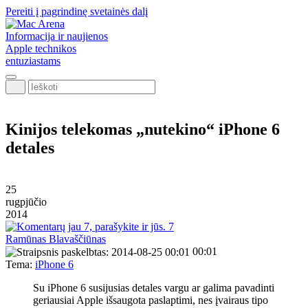
Pereiti į pagrindinę svetainės dalį
Informacija ir naujienos
Apple technikos
entuziastams
Ieškoti
Kinijos telekomas „nutekino“ iPhone 6
detales
25
rugpjūčio
2014
7
Ramūnas Blavaščiūnas
00:01
Tema:
iPhone 6
Su iPhone 6 susijusias detales vargu ar galima pavadinti
geriausiai Apple išsaugota paslaptimi, nes įvairaus tipo