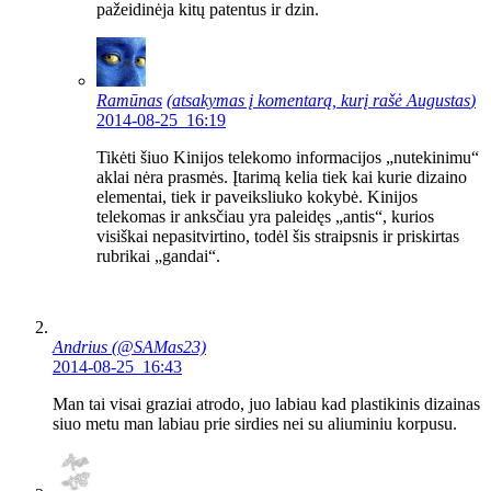
pažeidinėja kitų patentus ir dzin.
Ramūnas
(atsakymas į komentarą, kurį rašė
Augustas
)
2014-08-25 16:19
Tikėti šiuo Kinijos telekomo informacijos „nutekinimu“
aklai nėra prasmės. Įtarimą kelia tiek kai kurie dizaino
elementai, tiek ir paveiksliuko kokybė. Kinijos
telekomas ir anksčiau yra paleidęs „antis“, kurios
visiškai nepasitvirtino, todėl šis straipsnis ir priskirtas
rubrikai „gandai“.
Andrius (@SAMas23)
2014-08-25 16:43
Man tai visai graziai atrodo, juo labiau kad plastikinis dizainas
siuo metu man labiau prie sirdies nei su aliuminiu korpusu.