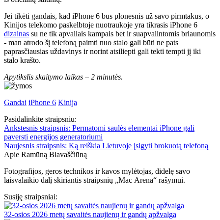
Jei tikėti gandais, kad iPhone 6 bus plonesnis už savo pirmtakus, o
Kinijos telekomo paskelbtoje nuotraukoje yra tikrasis iPhone 6
dizainas
su ne tik apvaliais kampais bet ir suapvalintomis briaunomis
- man atrodo šį telefoną paimti nuo stalo gali būti ne pats
paprasčiausias uždavinys ir norint atsiliepti gali tekti tempti jį iki
stalo krašto.
Apytikslis skaitymo laikas –
2 minutės.
Gandai
iPhone 6
Kinija
Pasidalinkite straipsniu:
Ankstesnis straipsnis:
Permatomi saulės elementai iPhone gali
paversti energijos generatoriumi
Naujesnis straipsnis:
Ką reiškia Lietuvoje įsigyti brokuotą telefoną
Apie Ramūną Blavaščiūną
Fotografijos, geros technikos ir kavos mylėtojas, didelę savo
laisvalaikio dalį skiriantis straipsnių „Mac Arena“ rašymui.
Susiję straipsniai:
32-osios 2026 metų savaitės naujienų ir gandų apžvalga