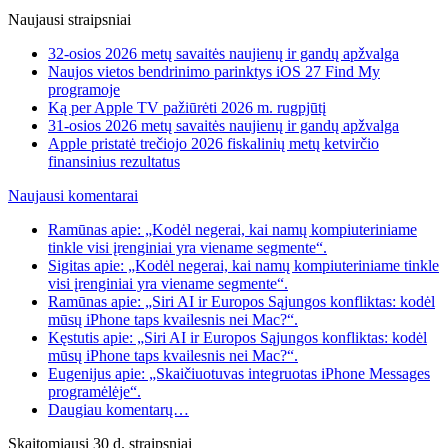
Naujausi straipsniai
32-osios 2026 metų savaitės naujienų ir gandų apžvalga
Naujos vietos bendrinimo parinktys iOS 27 Find My
programoje
Ką per Apple TV pažiūrėti 2026 m. rugpjūtį
31-osios 2026 metų savaitės naujienų ir gandų apžvalga
Apple pristatė trečiojo 2026 fiskalinių metų ketvirčio
finansinius rezultatus
Naujausi komentarai
Ramūnas apie: „Kodėl negerai, kai namų kompiuteriniame
tinkle visi įrenginiai yra viename segmente“.
Sigitas apie: „Kodėl negerai, kai namų kompiuteriniame tinkle
visi įrenginiai yra viename segmente“.
Ramūnas apie: „Siri AI ir Europos Sąjungos konfliktas: kodėl
mūsų iPhone taps kvailesnis nei Mac?“.
Kęstutis apie: „Siri AI ir Europos Sąjungos konfliktas: kodėl
mūsų iPhone taps kvailesnis nei Mac?“.
Eugenijus apie: „Skaičiuotuvas integruotas iPhone Messages
programėlėje“.
Daugiau komentarų…
Skaitomiausi 30 d. straipsniai