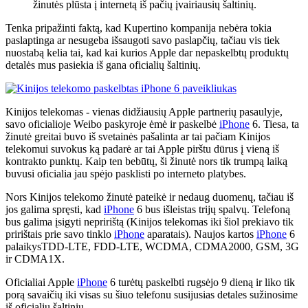
žinutės plūsta į internetą iš pačių įvairiausių šaltinių.
Tenka pripažinti faktą, kad Kupertino kompanija nebėra tokia
paslaptinga ar nesugeba išsaugoti savo paslapčių, tačiau vis tiek
nuostabą kelia tai, kad kai kurios Apple dar nepaskelbtų produktų
detalės mus pasiekia iš gana oficialių šaltinių.
Kinijos telekomas - vienas didžiausių Apple partnerių pasaulyje,
savo oficialioje Weibo paskyroje ėmė ir paskelbė
iPhone
6. Tiesa, ta
žinutė greitai buvo iš svetainės pašalinta ar tai pačiam Kinijos
telekomui suvokus ką padarė ar tai Apple pirštu dūrus į vieną iš
kontrakto punktų. Kaip ten bebūtų, ši žinutė nors tik trumpą laiką
buvusi oficialia jau spėjo pasklisti po interneto platybes.
Nors Kinijos telekomo žinutė pateikė ir nedaug duomenų, tačiau iš
jos galima spręsti, kad
iPhone
6 bus išleistas trijų spalvų. Telefoną
bus galima įsigyti nepririštą (Kinijos telekomas iki šiol prekiavo tik
pririštais prie savo tinklo
iPhone
aparatais). Naujos kartos
iPhone
6
palaikysTDD-LTE, FDD-LTE, WCDMA, CDMA2000, GSM, 3G
ir CDMA1X.
Oficialiai Apple
iPhone
6 turėtų paskelbti rugsėjo 9 dieną ir liko tik
porą savaičių iki visas su šiuo telefonu susijusias detales sužinosime
iš oficialių šaltinių.