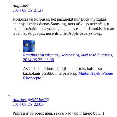
Augustas
2014-08-25 21:27
Korpusas tai korpusas, bet pažiūrėkit kur Lock mygtukas,
naudojau kelias dienas Samsung, nors aišku jo nekenčiu, ir
man tas užrakinimas yra tragedija, nes esu kairiarankis, ir man
labai nepatogus jis.. nusivilsiu, jei Apple padarys tokį..
Ramūnas
(atsakymas į komentarą, kurį rašė
Augustas
)
2014-08-25 23:06
Aš tai labai tikiuosi, kad jis nebus toks baisus su
kažkokiais plastiko intarpais kaip
Martin Hajek iPhone
6 koncepte
Andrius (@SAMas23)
2014-08-25 22:03
Priprasi ir po poros men. sakysi kad taip ir turejo butu :)