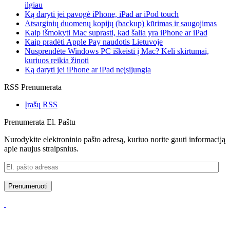
ilgiau
Ką daryti jei pavogė iPhone, iPad ar iPod touch
Atsarginių duomenų kopijų (backup) kūrimas ir saugojimas
Kaip išmokyti Mac suprasti, kad šalia yra iPhone ar iPad
Kaip pradėti Apple Pay naudotis Lietuvoje
Nusprendėte Windows PC iškeisti į Mac? Keli skirtumai,
kuriuos reikia žinoti
Ką daryti jei iPhone ar iPad neįsijungia
RSS Prenumerata
Įrašų RSS
Prenumerata El. Paštu
Nurodykite elektroninio pašto adresą, kuriuo norite gauti informaciją
apie naujus straipsnius.
El.
pašto
adresas
Prenumeruoti