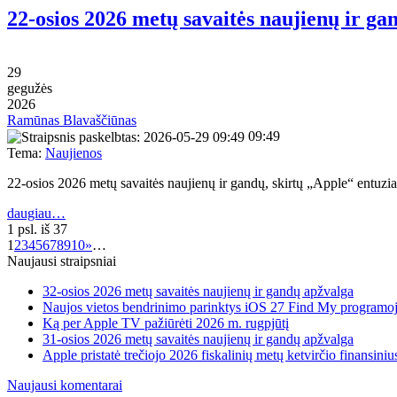
22-osios 2026 metų savaitės naujienų ir ga
29
gegužės
2026
Ramūnas Blavaščiūnas
09:49
Tema:
Naujienos
22-osios 2026 metų savaitės naujienų ir gandų, skirtų „Apple“ entu
daugiau…
1 psl. iš 37
1
2
3
4
5
6
7
8
9
10
»
…
Naujausi straipsniai
32-osios 2026 metų savaitės naujienų ir gandų apžvalga
Naujos vietos bendrinimo parinktys iOS 27 Find My programo
Ką per Apple TV pažiūrėti 2026 m. rugpjūtį
31-osios 2026 metų savaitės naujienų ir gandų apžvalga
Apple pristatė trečiojo 2026 fiskalinių metų ketvirčio finansiniu
Naujausi komentarai