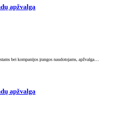
ndų apžvalga
ziastams bei kompanijos įrangos naudotojams, apžvalga…
ndų apžvalga