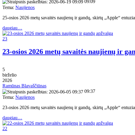
09:09
Tema:
Naujienos
25-osios 2026 metų savaitės naujienų ir gandų, skirtų „Apple“ entu
daugiau…
23
23-osios 2026 metų savaitės naujienų ir ga
5
birželio
2026
Ramūnas Blavaščiūnas
09:37
Tema:
Naujienos
23-osios 2026 metų savaitės naujienų ir gandų, skirtų „Apple“ entu
daugiau…
22