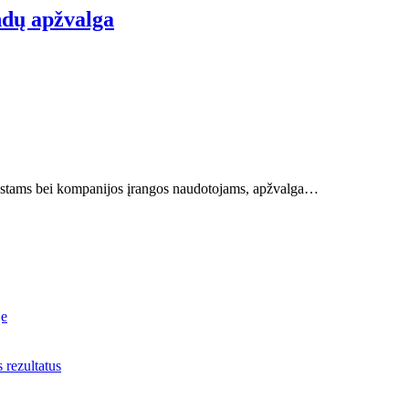
ndų apžvalga
ziastams bei kompanijos įrangos naudotojams, apžvalga…
je
s rezultatus