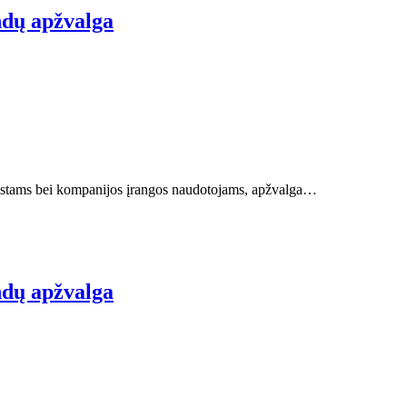
ndų apžvalga
ziastams bei kompanijos įrangos naudotojams, apžvalga…
ndų apžvalga