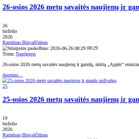
26-osios 2026 metų savaitės naujienų ir ga
26
birželio
2026
Ramūnas Blavaščiūnas
08:29
Tema:
Naujienos
26-osios 2026 metų savaitės naujienų ir gandų, skirtų „Apple“ entu
daugiau…
25
25-osios 2026 metų savaitės naujienų ir ga
19
birželio
2026
Ramūnas Blavaščiūnas