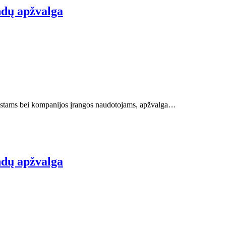
ndų apžvalga
ziastams bei kompanijos įrangos naudotojams, apžvalga…
ndų apžvalga