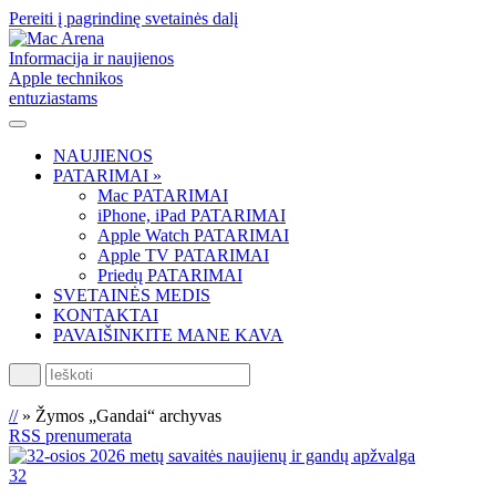
Pereiti į pagrindinę svetainės dalį
Informacija ir naujienos
Apple technikos
entuziastams
NAUJIENOS
PATARIMAI »
Mac PATARIMAI
iPhone, iPad PATARIMAI
Apple Watch PATARIMAI
Apple TV PATARIMAI
Priedų PATARIMAI
SVETAINĖS MEDIS
KONTAKTAI
PAVAIŠINKITE MANE KAVA
Ieškoti
//
»
Žymos „Gandai“ archyvas
RSS prenumerata
32