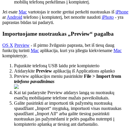
mobilių telefonų perkėlimas į kompiuterį.
Jei esate
Mac
vartotojas ir norite greitai perkelti nuotraukas iš
iPhone
ar
Android
telefono į kompiuterį, bet nenorite naudoti
iPhoto
- yra
paprastas būdas tai padaryti.
Importuojame nuotraukas „Preview“ pagalba
OS X
Preview
- iš pirmo žvilgsnio paprasta, bet iš tiesų daug
funkcijų turinti
Mac
aplikacija, kuri yra įdiegta kiekviename
Mac
kompiuteryje.
Pajunkite telefoną USB laidu prie kompiuterio
Atidarykite
Preview
aplikaciją iš Applications aplanko
Preview aplikacijos meniu pasirinkite
File > Import from
telefono pavadinimas
Kai tai padarysite Preview atidarys langą su nuotraukų
esančių mobiliajame telefone mažais paveiksliukais.
Galite pasirinkti ar importuoti tik pažymėtą nuotrauką
spaudžiant „Import“ mygtuką, importuoti visas nuotraukas
spaudžiant „Import All“ arba galite tiesiog pasirinkti
nuotraukas jas pažymėdami ir pelės pagalba nutempti į
kompiuterio aplanką ar tiesiog ant darbastalio.