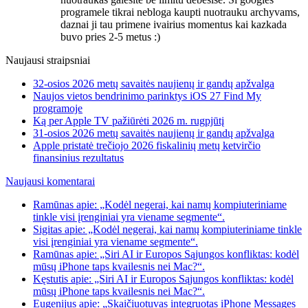
programele tikrai nebloga kaupti nuotrauku archyvams,
daznai ji tau primene ivairius momentus kai kazkada
buvo pries 2-5 metus :)
Naujausi straipsniai
32-osios 2026 metų savaitės naujienų ir gandų apžvalga
Naujos vietos bendrinimo parinktys iOS 27 Find My
programoje
Ką per Apple TV pažiūrėti 2026 m. rugpjūtį
31-osios 2026 metų savaitės naujienų ir gandų apžvalga
Apple pristatė trečiojo 2026 fiskalinių metų ketvirčio
finansinius rezultatus
Naujausi komentarai
Ramūnas apie: „Kodėl negerai, kai namų kompiuteriniame
tinkle visi įrenginiai yra viename segmente“.
Sigitas apie: „Kodėl negerai, kai namų kompiuteriniame tinkle
visi įrenginiai yra viename segmente“.
Ramūnas apie: „Siri AI ir Europos Sąjungos konfliktas: kodėl
mūsų iPhone taps kvailesnis nei Mac?“.
Kęstutis apie: „Siri AI ir Europos Sąjungos konfliktas: kodėl
mūsų iPhone taps kvailesnis nei Mac?“.
Eugenijus apie: „Skaičiuotuvas integruotas iPhone Messages