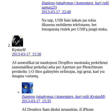
iSapiens
(atsakymas į komentarą, kurį rašė
samas23
)
2013-03-17 22:40
Na taip, USB šiais laikais jau tokia
iškasena mobiliems telefonams, bet
fotoaparatą vistiek per USB'ą jungti tenka.
KęstasM
2013-03-17 15:30
Aš asmeniškai tai naudojuosi DropBox nuotraukų perkėlimui
(automatiškai perkelia) arba per Aperture per PhotoStream
persikeliu :) O šitos galimybės nežinojau, irgi gerai, kad yra
daugiau variantų.
iSapiens
(atsakymas į komentarą, kurį rašė
KęstasM
)
2013-03-17 15:35
Aš Dropbox šiam tikslui nenaudoju, iš iPhone