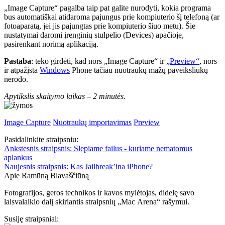
„Image Capture“ pagalba taip pat galite nurodyti, kokia programa
bus automatiškai atidaroma pajungus prie kompiuterio šį telefoną (ar
fotoaparatą, jei jis pajungtas prie kompiuterio šiuo metu). Šie
nustatymai daromi įrenginių stulpelio (Devices) apačioje,
pasirenkant norimą aplikaciją.
Pastaba
: teko girdėti, kad nors „Image Capture“ ir
„Preview“
, nors
ir atpažįsta
Windows
Phone tačiau nuotraukų mažų paveiksliukų
nerodo.
Apytikslis skaitymo laikas –
2 minutės.
Image Capture
Nuotraukų importavimas
Preview
Pasidalinkite straipsniu:
Ankstesnis straipsnis:
Slepiame failus - kuriame nematomus
aplankus
Naujesnis straipsnis:
Kas Jailbreak’ina iPhone?
Apie Ramūną Blavaščiūną
Fotografijos, geros technikos ir kavos mylėtojas, didelę savo
laisvalaikio dalį skiriantis straipsnių „Mac Arena“ rašymui.
Susiję straipsniai: