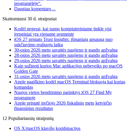
programėlėje“.
Daugiau komentarų…
Skaitomiausi 30 d. straipsniai
Kodėl negerai, kai namų kompiuteriniame tinkle visi
įrenginiai yra viename segmente
iOS 27 pristato Trust Insights: išmaniąją apsaugą nuo
sukčiavimo realiuoju laiku
30-osios 2026 metų savaitės naujienų ir gandų apžvalga
28-osios 2026 metų savaitės naujienų ir gandų apžvalga
29-osios 2026 metų savaitės naujienų ir gandų apžvalga
Kaip sužinoti kurios Mac aplikacijos nebeveiks po macOS
Golden Gate
31-osios 2026 metų savaitės naujienų ir gandų apžvalga
Apple paaiškino kodėl macOS Terminal blokuoja kai kurias
komandas
Naujos vietos bendrinimo parinktys iOS 27 Find My
programoje
Apple pristatė trečiojo 2026 fiskalinių metų ketvirčio
finansinius rezultatus
12 Populiariausių straipsnių
OS X/macOS klavišų kombinacijos