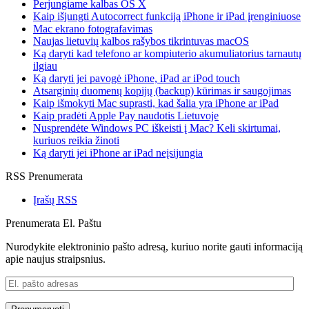
Perjungiame kalbas OS X
Kaip išjungti Autocorrect funkciją iPhone ir iPad įrenginiuose
Mac ekrano fotografavimas
Naujas lietuvių kalbos rašybos tikrintuvas macOS
Ką daryti kad telefono ar kompiuterio akumuliatorius tarnautų
ilgiau
Ką daryti jei pavogė iPhone, iPad ar iPod touch
Atsarginių duomenų kopijų (backup) kūrimas ir saugojimas
Kaip išmokyti Mac suprasti, kad šalia yra iPhone ar iPad
Kaip pradėti Apple Pay naudotis Lietuvoje
Nusprendėte Windows PC iškeisti į Mac? Keli skirtumai,
kuriuos reikia žinoti
Ką daryti jei iPhone ar iPad neįsijungia
RSS Prenumerata
Įrašų RSS
Prenumerata El. Paštu
Nurodykite elektroninio pašto adresą, kuriuo norite gauti informaciją
apie naujus straipsnius.
El.
pašto
adresas