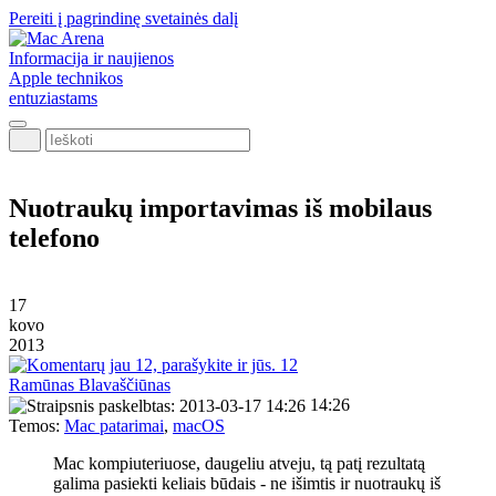
Pereiti į pagrindinę svetainės dalį
Informacija ir naujienos
Apple technikos
entuziastams
Ieškoti
Nuotraukų importavimas iš mobilaus
telefono
17
kovo
2013
12
Ramūnas Blavaščiūnas
14:26
Temos:
Mac patarimai
,
macOS
Mac kompiuteriuose, daugeliu atveju, tą patį rezultatą
galima pasiekti keliais būdais - ne išimtis ir nuotraukų iš