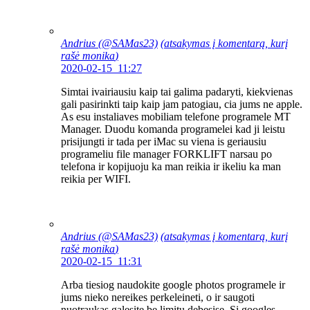
Andrius (@SAMas23)
(atsakymas į komentarą, kurį
rašė
monika
)
2020-02-15 11:27
Simtai ivairiausiu kaip tai galima padaryti, kiekvienas
gali pasirinkti taip kaip jam patogiau, cia jums ne apple.
As esu instaliaves mobiliam telefone programele MT
Manager. Duodu komanda programelei kad ji leistu
prisijungti ir tada per iMac su viena is geriausiu
programeliu file manager FORKLIFT narsau po
telefona ir kopijuoju ka man reikia ir ikeliu ka man
reikia per WIFI.
Andrius (@SAMas23)
(atsakymas į komentarą, kurį
rašė
monika
)
2020-02-15 11:31
Arba tiesiog naudokite google photos programele ir
jums nieko nereikes perkeleineti, o ir saugoti
nuotraukas galesite be limitu debesise. Si googles