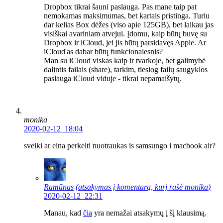
Dropbox tikrai šauni paslauga. Pas mane taip pat
nemokamas maksimumas, bet kartais pristinga. Turiu
dar kelias Box dėžes (viso apie 125GB), bet laikau jas
visiškai avariniam atvejui. Įdomu, kaip būtų buvę su
Dropbox ir iCloud, jei jis būtų parsidavęs Apple. Ar
iCloud'as dabar būtų funkcionalesnis?
Man su iCloud viskas kaip ir tvarkoje, bet galimybė
dalintis failais (share), tarkim, tiesiog failų saugyklos
paslauga iCloud viduje - tikrai nepamaišytų.
monika
2020-02-12 18:04
sveiki ar eina perkelti nuotraukas is samsungo i macbook air?
Ramūnas
(atsakymas į komentarą, kurį rašė
monika
)
2020-02-12 22:31
Manau, kad
čia
yra nemažai atsakymų į šį klausimą.