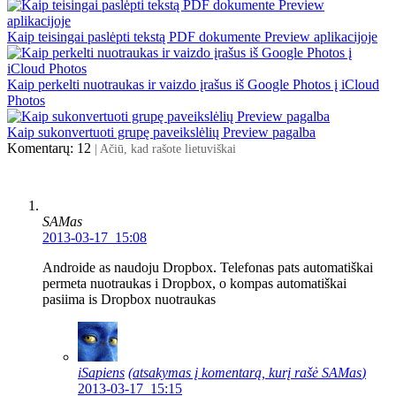
Kaip teisingai paslėpti tekstą PDF dokumente Preview aplikacijoje
Kaip perkelti nuotraukas ir vaizdo įrašus iš Google Photos į iCloud
Photos
Kaip sukonvertuoti grupę paveikslėlių Preview pagalba
Komentarų: 12
| Ačiū, kad rašote lietuviškai
SAMas
2013-03-17 15:08
Androide as naudoju Dropbox. Telefonas pats automatiškai
permeta nuotraukas i Dropbox, o kompas automatiškai
pasiima is Dropbox nuotraukas
iSapiens
(atsakymas į komentarą, kurį rašė
SAMas
)
2013-03-17 15:15