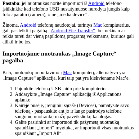
Pastaba
: jei nuotraukas norite importuoti iš
Android
telefono -
įsitikinkite kad telefono USB nustatymuose nurodyta jungtis kaip
foto aparatui (camera), o ne „media device“.
Žinoma,
Android
telefonų naudotojai, turintys
Mac
kompiuterius,
gali pasitelkti į pagalbą
„Android File Transfer“
, bet nežinau ar
reikia turėti dar vieną papildomą programą veiksmams, kuriuos gali
atlikti ir be jos.
Importuojame nuotraukas „Image Capture“
pagalba
Kita, nuotraukų importavimo į
Mac
kompiuterį, alternatyva yra
„Image Capture“ aplikacija, kuri taip pat yra kiekviename Mac’e.
Pajunkite telefoną USB laidu prie kompiuterio
Atidarykite „Image Capture“ aplikaciją iš Applications
aplanko
Kairėje pusėje, įrenginių sąraše (Devices), pamatysite savo
telefoną - paspauskite ant jo ir lange pasirodys telefone
saugomų nuotraukų mažų paveiksliukų katalogas.
Galite pasirinkti ar importuoti tik pažymėtą nuotrauką
spaudžiant „Import“ mygtuką, ar importuoti visas nuotraukas
spaudžiant „Import All“.