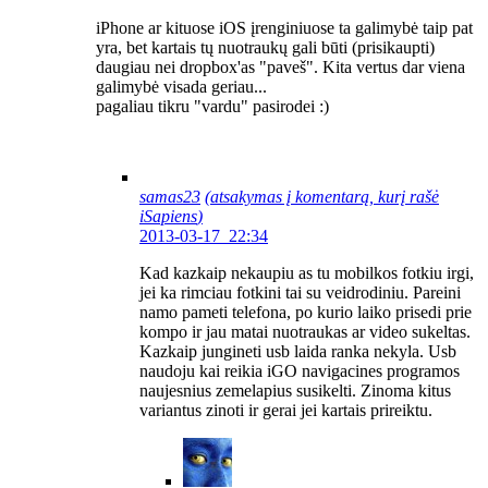
iPhone ar kituose iOS įrenginiuose ta galimybė taip pat
yra, bet kartais tų nuotraukų gali būti (prisikaupti)
daugiau nei dropbox'as "paveš". Kita vertus dar viena
galimybė visada geriau...
pagaliau tikru "vardu" pasirodei :)
samas23
(atsakymas į komentarą, kurį rašė
iSapiens
)
2013-03-17 22:34
Kad kazkaip nekaupiu as tu mobilkos fotkiu irgi,
jei ka rimciau fotkini tai su veidrodiniu. Pareini
namo pameti telefona, po kurio laiko prisedi prie
kompo ir jau matai nuotraukas ar video sukeltas.
Kazkaip jungineti usb laida ranka nekyla. Usb
naudoju kai reikia iGO navigacines programos
naujesnius zemelapius susikelti. Zinoma kitus
variantus zinoti ir gerai jei kartais prireiktu.