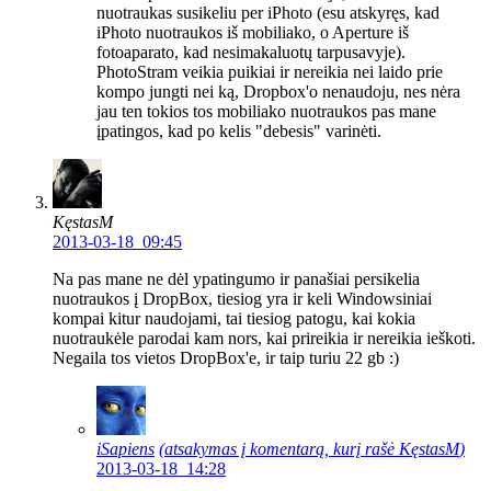
nuotraukas susikeliu per iPhoto (esu atskyręs, kad
iPhoto nuotraukos iš mobiliako, o Aperture iš
fotoaparato, kad nesimakaluotų tarpusavyje).
PhotoStram veikia puikiai ir nereikia nei laido prie
kompo jungti nei ką, Dropbox'o nenaudoju, nes nėra
jau ten tokios tos mobiliako nuotraukos pas mane
įpatingos, kad po kelis "debesis" varinėti.
KęstasM
2013-03-18 09:45
Na pas mane ne dėl ypatingumo ir panašiai persikelia
nuotraukos į DropBox, tiesiog yra ir keli Windowsiniai
kompai kitur naudojami, tai tiesiog patogu, kai kokia
nuotraukėle parodai kam nors, kai prireikia ir nereikia ieškoti.
Negaila tos vietos DropBox'e, ir taip turiu 22 gb :)
iSapiens
(atsakymas į komentarą, kurį rašė
KęstasM
)
2013-03-18 14:28