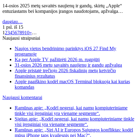
14-osios 2025 metų savaitės naujienų ir gandų, skirtų „Apple“
entuziastams bei kompanijos įrangos naudotojams, apžvalga…
daugiau…
1 psl. iš 15
1
2
3
4
5
6
7
8
9
10
»
…
Naujausi straipsniai
Naujos vietos bendrinimo parinktys iOS 27 Find My
programoje
Ką per Apple TV pažiūrėti 2026 m. rugpjūtį
31-osios 2026 metų savaitės naujienų ir gandų apžvalga
Apple pristatė trečiojo 2026 fiskalinių metų ketvirčio
finansinius rezultatus
Apple paaiškino kodėl macOS Terminal blokuoja kai kurias
komandas
Naujausi komentarai
Ramūnas apie: „Kodėl negerai, kai namų kompiuteriniame
tinkle visi įrenginiai yra viename segmente“.
Sigitas apie: „Kodėl negerai, kai namų kompiuteriniame tinkle
visi įrenginiai yra viename segmente“.
Ramūnas apie: „Siri AI ir Europos Sąjungos konfliktas: kodėl
mūsų iPhone taps kvailesnis nei Mac?“.