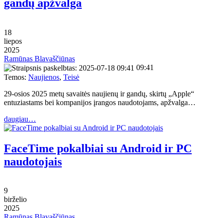
gandų apžvalga
18
liepos
2025
Ramūnas Blavaščiūnas
09:41
Temos:
Naujienos
,
Teisė
29-osios 2025 metų savaitės naujienų ir gandų, skirtų „Apple“
entuziastams bei kompanijos įrangos naudotojams, apžvalga…
daugiau…
FaceTime pokalbiai su Android ir PC
naudotojais
9
birželio
2025
Ramūnas Blavaščiūnas