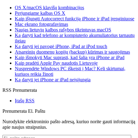
OS X/macOS klavišų kombinacijos
Perjungiame kalbas OS X
Kaip išjungti Autocorrect funkciją iPhone ir iPad įrenginiuose
Mac ekrano fotografavimas
Naujas lietuvių kalbos rašybos tikrintuvas macOS
Ką daryti kad telefono ar kompiuterio akumuliatorius tarnautų
ilgiau
Ką daryti jei pavogė iPhone, iPad ar iPod touch
Atsarginių duomenų kopijų (backup) kūrimas ir saugojimas
Kaip išmokyti Mac suprasti, kad šalia yra iPhone ar iPad
Kaip pradėti Apple Pay naudotis Lietuvoje
Nusprendėte Windows PC iškeisti į Mac? Keli skirtumai,
kuriuos reikia žinoti
Ką daryti jei iPhone ar iPad neįsijungia
RSS Prenumerata
Įrašų RSS
Prenumerata El. Paštu
Nurodykite elektroninio pašto adresą, kuriuo norite gauti informaciją
apie naujus straipsnius.
El.