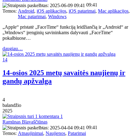
09:41
Temos:
Android
,
iOS aplikacijos
,
iOS patarimai
,
Mac aplikacijos
,
Mac patarimai
,
Windows
„Apple“ pristatė „FaceTime“ funkciją leidžiančią ir „Android“ ar
„Windows“ įrenginių savininkams dalyvauti „FaceTime“
pokalbiuose…
daugiau…
14
14-osios 2025 metų savaitės naujienų ir
gandų apžvalga
4
balandžio
2025
1
Ramūnas Blavaščiūnas
09:41
Temos:
Atnaujinimai
,
Naujienos
,
Patarimai