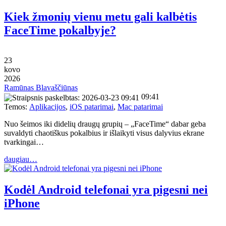
Kiek žmonių vienu metu gali kalbėtis
FaceTime pokalbyje?
23
kovo
2026
Ramūnas Blavaščiūnas
09:41
Temos:
Aplikacijos
,
iOS patarimai
,
Mac patarimai
Nuo šeimos iki didelių draugų grupių – „FaceTime“ dabar geba
suvaldyti chaotiškus pokalbius ir išlaikyti visus dalyvius ekrane
tvarkingai…
daugiau…
Kodėl Android telefonai yra pigesni nei
iPhone