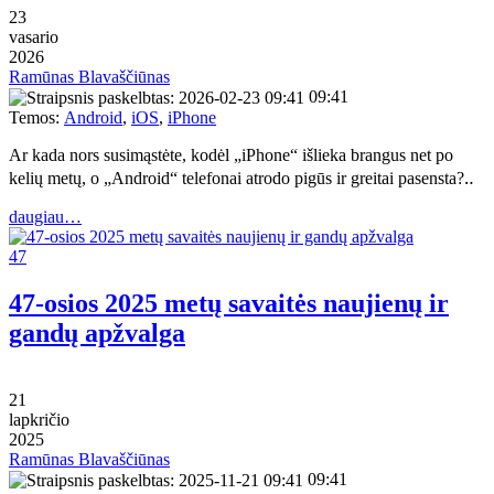
23
vasario
2026
Ramūnas Blavaščiūnas
09:41
Temos:
Android
,
iOS
,
iPhone
Ar kada nors susimąstėte, kodėl „iPhone“ išlieka brangus net po
kelių metų, o „Android“ telefonai atrodo pigūs ir greitai pasensta?‥
daugiau…
47
47-osios 2025 metų savaitės naujienų ir
gandų apžvalga
21
lapkričio
2025
Ramūnas Blavaščiūnas
09:41