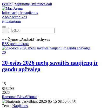
Pereiti į pagrindinę svetainės dalį
Informacija ir naujienos
Apple technikos
entuziastams
Ieškoti
//
»
Žymos „Android“ archyvas
RSS prenumerata
20
20-osios 2026 metų savaitės naujienų ir
gandų apžvalga
15
gegužės
2026
Ramūnas Blavaščiūnas
08:50
Tema:
Naujienos