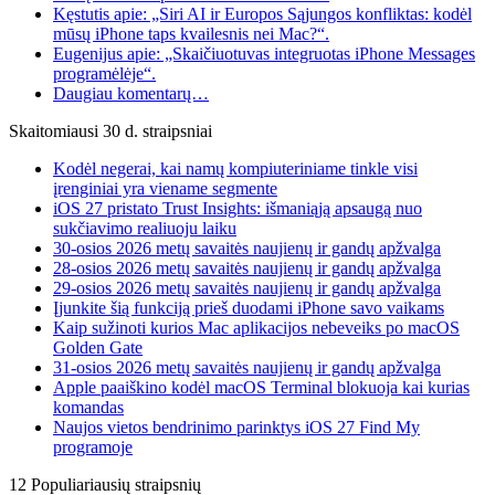
Kęstutis apie: „Siri AI ir Europos Sąjungos konfliktas: kodėl
mūsų iPhone taps kvailesnis nei Mac?“.
Eugenijus apie: „Skaičiuotuvas integruotas iPhone Messages
programėlėje“.
Daugiau komentarų…
Skaitomiausi 30 d. straipsniai
Kodėl negerai, kai namų kompiuteriniame tinkle visi
įrenginiai yra viename segmente
iOS 27 pristato Trust Insights: išmaniąją apsaugą nuo
sukčiavimo realiuoju laiku
30-osios 2026 metų savaitės naujienų ir gandų apžvalga
28-osios 2026 metų savaitės naujienų ir gandų apžvalga
29-osios 2026 metų savaitės naujienų ir gandų apžvalga
Įjunkite šią funkciją prieš duodami iPhone savo vaikams
Kaip sužinoti kurios Mac aplikacijos nebeveiks po macOS
Golden Gate
31-osios 2026 metų savaitės naujienų ir gandų apžvalga
Apple paaiškino kodėl macOS Terminal blokuoja kai kurias
komandas
Naujos vietos bendrinimo parinktys iOS 27 Find My
programoje
12 Populiariausių straipsnių