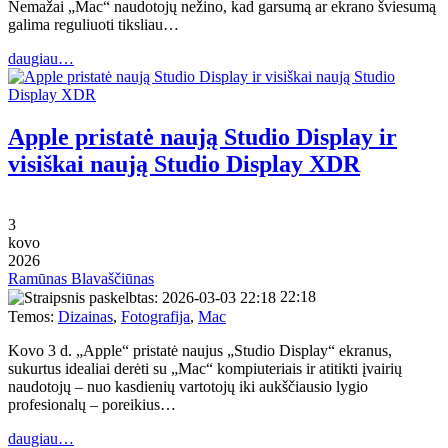
Nemažai „Mac“ naudotojų nežino, kad garsumą ar ekrano šviesumą
galima reguliuoti tiksliau…
daugiau…
Apple pristatė naują Studio Display ir
visiškai naują Studio Display XDR
3
kovo
2026
Ramūnas Blavaščiūnas
22:18
Temos:
Dizainas
,
Fotografija
,
Mac
Kovo 3 d. „Apple“ pristatė naujus „Studio Display“ ekranus,
sukurtus idealiai derėti su „Mac“ kompiuteriais ir atitikti įvairių
naudotojų – nuo kasdienių vartotojų iki aukščiausio lygio
profesionalų – poreikius…
daugiau…