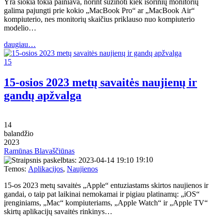
Yra šiokia tokia painiava, norint sužinoti kiek išorinių monitorių
galima pajungti prie kokio „MacBook Pro“ ar „MacBook Air“
kompiuterio, nes monitorių skaičius priklauso nuo kompiuterio
modelio…
daugiau…
15
15-osios 2023 metų savaitės naujienų ir
gandų apžvalga
14
balandžio
2023
Ramūnas Blavaščiūnas
19:10
Temos:
Aplikacijos
,
Naujienos
15-os 2023 metų savaitės „Apple“ entuziastams skirtos naujienos ir
gandai, o taip pat laikinai nemokamai ir pigiau platinamų: „iOS“
įrenginiams, „Mac“ kompiuteriams, „Apple Watch“ ir „Apple TV“
skirtų aplikacijų savaitės rinkinys…