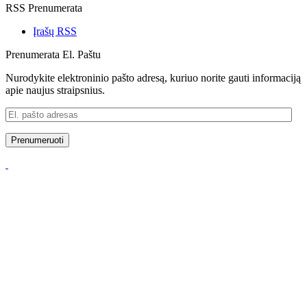
RSS Prenumerata
Įrašų RSS
Prenumerata El. Paštu
Nurodykite elektroninio pašto adresą, kuriuo norite gauti informaciją
apie naujus straipsnius.
El.
pašto
adresas
Prenumeruoti