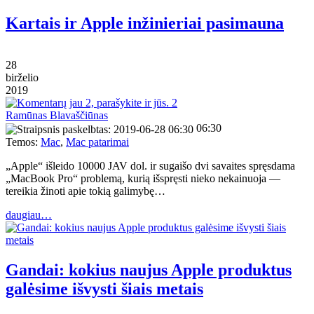
Kartais ir Apple inžinieriai pasimauna
28
birželio
2019
2
Ramūnas Blavaščiūnas
06:30
Temos:
Mac
,
Mac patarimai
„Apple“ išleido 10000 JAV dol. ir sugaišo dvi savaites spręsdama
„MacBook Pro“ problemą, kurią išspręsti nieko nekainuoja —
tereikia žinoti apie tokią galimybę…
daugiau…
Gandai: kokius naujus Apple produktus
galėsime išvysti šiais metais