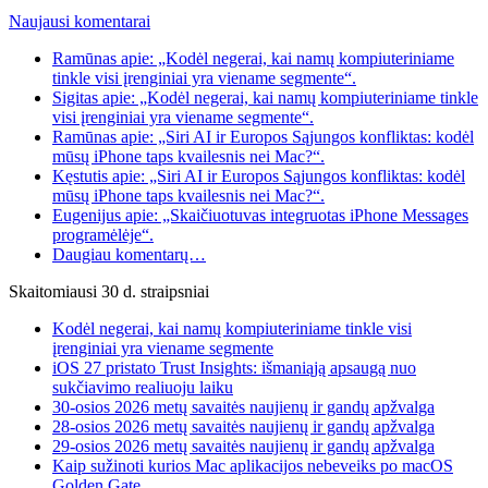
Naujausi komentarai
Ramūnas apie: „Kodėl negerai, kai namų kompiuteriniame
tinkle visi įrenginiai yra viename segmente“.
Sigitas apie: „Kodėl negerai, kai namų kompiuteriniame tinkle
visi įrenginiai yra viename segmente“.
Ramūnas apie: „Siri AI ir Europos Sąjungos konfliktas: kodėl
mūsų iPhone taps kvailesnis nei Mac?“.
Kęstutis apie: „Siri AI ir Europos Sąjungos konfliktas: kodėl
mūsų iPhone taps kvailesnis nei Mac?“.
Eugenijus apie: „Skaičiuotuvas integruotas iPhone Messages
programėlėje“.
Daugiau komentarų…
Skaitomiausi 30 d. straipsniai
Kodėl negerai, kai namų kompiuteriniame tinkle visi
įrenginiai yra viename segmente
iOS 27 pristato Trust Insights: išmaniąją apsaugą nuo
sukčiavimo realiuoju laiku
30-osios 2026 metų savaitės naujienų ir gandų apžvalga
28-osios 2026 metų savaitės naujienų ir gandų apžvalga
29-osios 2026 metų savaitės naujienų ir gandų apžvalga
Kaip sužinoti kurios Mac aplikacijos nebeveiks po macOS
Golden Gate