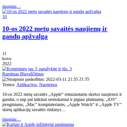
daugiau…
10
10-os 2022 metų savaitės naujienų ir
gandų apžvalga
11
kovo
2022
3
Ramūnas Blavaščiūnas
21:35
Temos:
Aplikacijos
,
Naujienos
10-os 2022 metų savaitės „Apple“ entuziastams skirtos naujienos ir
gandai, o taip pat laikinai nemokamai ir pigiau platinamų: „iOS“
įrenginiams, „Mac“ kompiuteriams, „Apple Watch“ ir „Apple TV“
skirtų aplikacijų savaitės rinkinys…
daugiau…