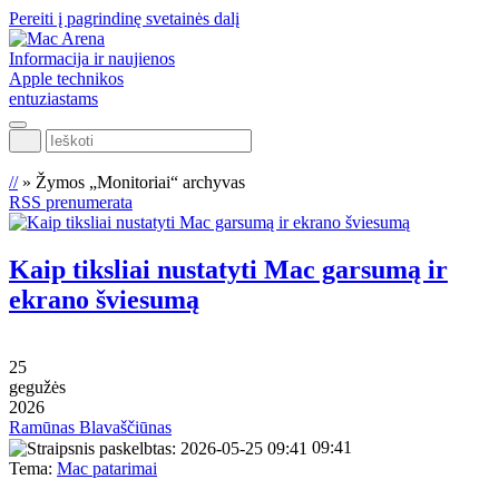
Pereiti į pagrindinę svetainės dalį
Informacija ir naujienos
Apple technikos
entuziastams
Ieškoti
//
»
Žymos „Monitoriai“ archyvas
RSS prenumerata
Kaip tiksliai nustatyti Mac garsumą ir
ekrano šviesumą
25
gegužės
2026
Ramūnas Blavaščiūnas
09:41
Tema:
Mac patarimai