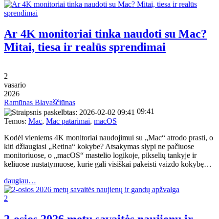
Ar 4K monitoriai tinka naudoti su Mac?
Mitai, tiesa ir realūs sprendimai
2
vasario
2026
Ramūnas Blavaščiūnas
09:41
Temos:
Mac
,
Mac patarimai
,
macOS
Kodėl vieniems 4K monitoriai naudojimui su „Mac“ atrodo prasti, o
kiti džiaugiasi „Retina“ kokybe? Atsakymas slypi ne pačiuose
monitoriuose, o „macOS“ mastelio logikoje, pikselių tankyje ir
keliuose nustatymuose, kurie gali visiškai pakeisti vaizdo kokybę…
daugiau…
2
2-osios 2026 metų savaitės naujienų ir