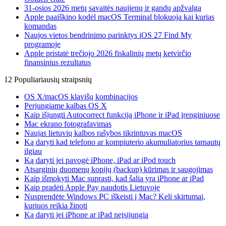
31-osios 2026 metų savaitės naujienų ir gandų apžvalga
Apple paaiškino kodėl macOS Terminal blokuoja kai kurias
komandas
Naujos vietos bendrinimo parinktys iOS 27 Find My
programoje
Apple pristatė trečiojo 2026 fiskalinių metų ketvirčio
finansinius rezultatus
12 Populiariausių straipsnių
OS X/macOS klavišų kombinacijos
Perjungiame kalbas OS X
Kaip išjungti Autocorrect funkciją iPhone ir iPad įrenginiuose
Mac ekrano fotografavimas
Naujas lietuvių kalbos rašybos tikrintuvas macOS
Ką daryti kad telefono ar kompiuterio akumuliatorius tarnautų
ilgiau
Ką daryti jei pavogė iPhone, iPad ar iPod touch
Atsarginių duomenų kopijų (backup) kūrimas ir saugojimas
Kaip išmokyti Mac suprasti, kad šalia yra iPhone ar iPad
Kaip pradėti Apple Pay naudotis Lietuvoje
Nusprendėte Windows PC iškeisti į Mac? Keli skirtumai,
kuriuos reikia žinoti
Ką daryti jei iPhone ar iPad neįsijungia