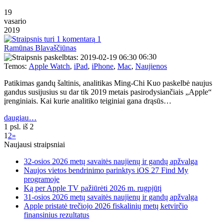
19
vasario
2019
1
Ramūnas Blavaščiūnas
06:30
Temos:
Apple Watch
,
iPad
,
iPhone
,
Mac
,
Naujienos
Patikimas gandų šaltinis, analitikas Ming-Chi Kuo paskelbė naujus
gandus susijusius su dar tik 2019 metais pasirodysiančiais „Apple“
įrenginiais. Kai kurie analitiko teiginiai gana drąsūs…
daugiau…
1 psl. iš 2
1
2
»
Naujausi straipsniai
32-osios 2026 metų savaitės naujienų ir gandų apžvalga
Naujos vietos bendrinimo parinktys iOS 27 Find My
programoje
Ką per Apple TV pažiūrėti 2026 m. rugpjūtį
31-osios 2026 metų savaitės naujienų ir gandų apžvalga
Apple pristatė trečiojo 2026 fiskalinių metų ketvirčio
finansinius rezultatus