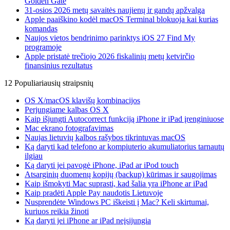
Golden Gate
31-osios 2026 metų savaitės naujienų ir gandų apžvalga
Apple paaiškino kodėl macOS Terminal blokuoja kai kurias
komandas
Naujos vietos bendrinimo parinktys iOS 27 Find My
programoje
Apple pristatė trečiojo 2026 fiskalinių metų ketvirčio
finansinius rezultatus
12 Populiariausių straipsnių
OS X/macOS klavišų kombinacijos
Perjungiame kalbas OS X
Kaip išjungti Autocorrect funkciją iPhone ir iPad įrenginiuose
Mac ekrano fotografavimas
Naujas lietuvių kalbos rašybos tikrintuvas macOS
Ką daryti kad telefono ar kompiuterio akumuliatorius tarnautų
ilgiau
Ką daryti jei pavogė iPhone, iPad ar iPod touch
Atsarginių duomenų kopijų (backup) kūrimas ir saugojimas
Kaip išmokyti Mac suprasti, kad šalia yra iPhone ar iPad
Kaip pradėti Apple Pay naudotis Lietuvoje
Nusprendėte Windows PC iškeisti į Mac? Keli skirtumai,
kuriuos reikia žinoti
Ką daryti jei iPhone ar iPad neįsijungia