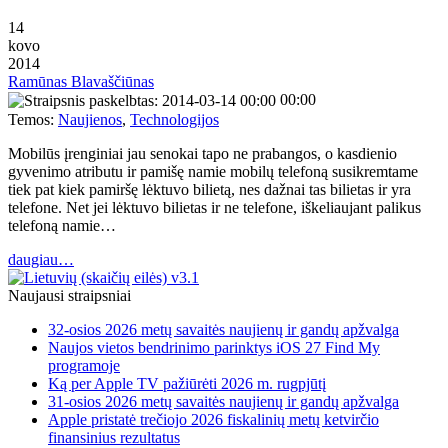
14
kovo
2014
Ramūnas Blavaščiūnas
00:00
Temos:
Naujienos
,
Technologijos
Mobilūs įrenginiai jau senokai tapo ne prabangos, o kasdienio
gyvenimo atributu ir pamišę namie mobilų telefoną susikremtame
tiek pat kiek pamiršę lėktuvo bilietą, nes dažnai tas bilietas ir yra
telefone. Net jei lėktuvo bilietas ir ne telefone, iškeliaujant palikus
telefoną namie…
daugiau…
Naujausi straipsniai
32-osios 2026 metų savaitės naujienų ir gandų apžvalga
Naujos vietos bendrinimo parinktys iOS 27 Find My
programoje
Ką per Apple TV pažiūrėti 2026 m. rugpjūtį
31-osios 2026 metų savaitės naujienų ir gandų apžvalga
Apple pristatė trečiojo 2026 fiskalinių metų ketvirčio
finansinius rezultatus