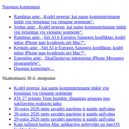
Naujausi komentarai
Ramūnas apie: „Kodėl negerai, kai namų kompiuteriniame
tinkle visi įrenginiai yra viename segmente“.
Sigitas apie: „Kodėl negerai, kai namų kompiuteriniame tinkle
visi įrenginiai yra viename segmente“.
Ramūnas apie: „Siri AI ir Europos Sąjungos konfliktas: kodėl
mūsų iPhone taps kvailesnis nei Mac?“.
Kęstutis apie: „Siri AI ir Europos Sąjungos konfliktas: kodėl
mūsų iPhone taps kvailesnis nei Mac?“.
Eugenijus apie: „Skaičiuotuvas integruotas iPhone Messages
programėlėje“.
Daugiau komentarų…
Skaitomiausi 30 d. straipsniai
Kodėl negerai, kai namų kompiuteriniame tinkle visi
įrenginiai yra viename segmente
iOS 27 pristato Trust Insights: išmaniąją apsaugą nuo
sukčiavimo realiuoju laiku
30-osios 2026 metų savaitės naujienų ir gandų apžvalga
28-osios 2026 metų savaitės naujienų ir gandų apžvalga
29-osios 2026 metų savaitės naujienų ir gandų apžvalga
Kaip sužinoti kurios Mac aplikacijos nebeveiks po macOS