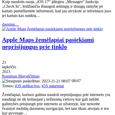
Kaip naudotis nauja „iOS 17“ įdiegtos „Messages“ funkcija
„Check In“, leidžiančia išsaugoti artimųjų ir draugų ramybę jei
kartais pamirštumėte informuoti, kad jau atvykote ar informuos juos
jei kartais kas nutiktų…
daugiau…
Apple Maps žemėlapiai pasiekiami
neprisijungus prie tinklo
21
lapkričio
2023
Ramūnas Blavaščiūnas
08:07
Temos:
iOS aplikacijos
,
iOS patarimai
Žemėlapiai, kuriuos galima naudoti neprisijungus prie interneto yra
naudingi ne tik keliaujant į nežinomą vietovę kur gali nebūti
galimybės prisijungti prie interneto ar užsienyje, kur nenorite
švaistyti mobilių duomenų navigacijai, bet tam tikais atvejais ir ten
kur gyvenate…