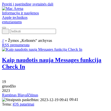
Pereiti į pagrindinę svetainės dalį
Informacija ir naujienos
Apple technikos
entuziastams
Ieškoti
//
»
Žymos „Kelionės“ archyvas
RSS prenumerata
Kaip naudotis nauja Messages funkcija
Check In
19
gruodžio
2023
Ramūnas Blavaščiūnas
09:41
Tema:
iOS patarimai