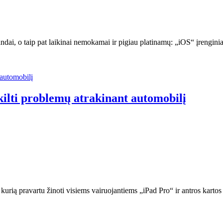
andai, o taip pat laikinai nemokamai ir pigiau platinamų: „iOS“ įreng
kilti problemų atrakinant automobilį
kurią pravartu žinoti visiems vairuojantiems „iPad Pro“ ir antros kar