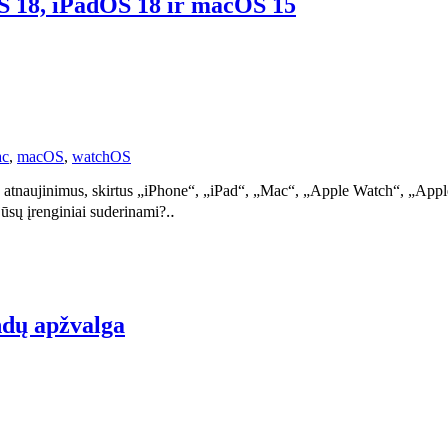
OS 18, iPadOS 18 ir macOS 15
c
,
macOS
,
watchOS
atnaujinimus, skirtus „iPhone“, „iPad“, „Mac“, „Apple Watch“, „Apple 
 jūsų įrenginiai suderinami?‥
ndų apžvalga