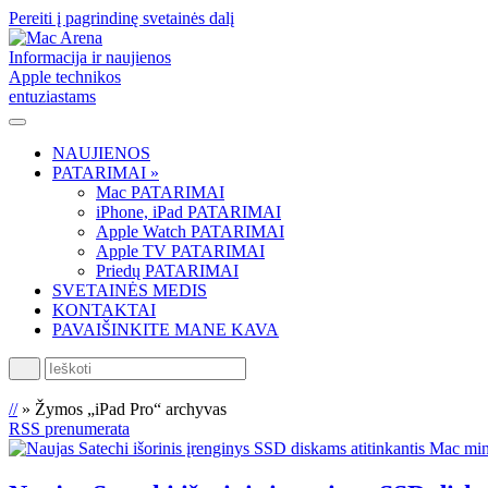
Pereiti į pagrindinę svetainės dalį
Informacija ir naujienos
Apple technikos
entuziastams
NAUJIENOS
PATARIMAI »
Mac PATARIMAI
iPhone, iPad PATARIMAI
Apple Watch PATARIMAI
Apple TV PATARIMAI
Priedų PATARIMAI
SVETAINĖS MEDIS
KONTAKTAI
PAVAIŠINKITE MANE KAVA
Ieškoti
//
»
Žymos „iPad Pro“ archyvas
RSS prenumerata