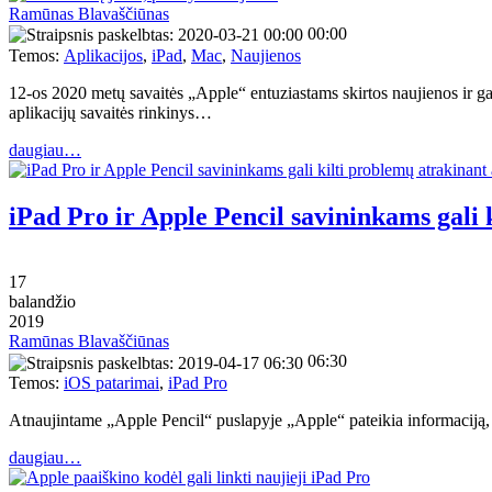
Ramūnas Blavaščiūnas
00:00
Temos:
Aplikacijos
,
iPad
,
Mac
,
Naujienos
12-os 2020 metų savaitės „Apple“ entuziastams skirtos naujienos ir g
aplikacijų savaitės rinkinys…
daugiau…
iPad Pro ir Apple Pencil savininkams gali 
17
balandžio
2019
Ramūnas Blavaščiūnas
06:30
Temos:
iOS patarimai
,
iPad Pro
Atnaujintame „Apple Pencil“ puslapyje „Apple“ pateikia informaciją, 
daugiau…