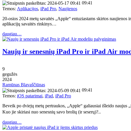
09:41
Temos:
Aplikacijos
,
iPad Pro
,
Naujienos
20-osios 2024 metų savaitės „Apple“ entuziastams skirtos naujienos i
aplikacijų savaitės rinkinys…
daugiau…
Naujų ir senesnių iPad Pro ir iPad Air mo
9
gegužės
2024
Ramūnas Blavaščiūnas
09:41
Temos:
iOS patarimai
,
iPad
,
iPad Pro
Beveik po dviejų metų pertraukos, „Apple“ galiausiai išleido naujus 
Kuo jie skiriasi nuo senesnių savo brolių (ir seserų)?‥
daugiau…