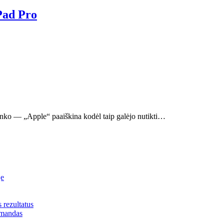
iPad Pro
linko — „Apple“ paaiškina kodėl taip galėjo nutikti…
je
s rezultatus
omandas