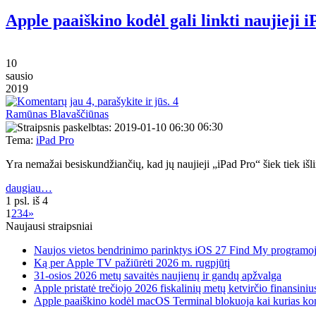
Apple paaiškino kodėl gali linkti naujieji 
10
sausio
2019
4
Ramūnas Blavaščiūnas
06:30
Tema:
iPad Pro
Yra nemažai besiskundžiančių, kad jų naujieji „iPad Pro“ šiek tiek iš
daugiau…
1 psl. iš 4
1
2
3
4
»
Naujausi straipsniai
Naujos vietos bendrinimo parinktys iOS 27 Find My programo
Ką per Apple TV pažiūrėti 2026 m. rugpjūtį
31-osios 2026 metų savaitės naujienų ir gandų apžvalga
Apple pristatė trečiojo 2026 fiskalinių metų ketvirčio finansiniu
Apple paaiškino kodėl macOS Terminal blokuoja kai kurias k