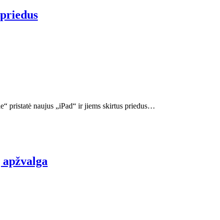
 priedus
 pristatė naujus „iPad“ ir jiems skirtus priedus…
ų apžvalga