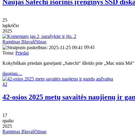
Naujas Satechi išorinis įrenginys SSD dis
25
lapkričio
2025
2
Ramūnas Blavaščiūnas
09:41
Tema:
Priedai
Kokybiškais priedais garsėjanti „Satechi“ išleido prie „Mac mini M4“
daugiau…
42
42-osios 2025 metų savaitės naujienų ir ga
17
spalio
2025
Ramūnas Blavaščiūnas