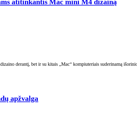
kams atitinkantis Mac mini M4 dizainą
 dizaino derantį, bet ir su kitais „Mac“ kompiuteriais suderinamą išor
ndų apžvalga