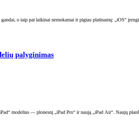
r gandai, o taip pat laikinai nemokamai ir pigiau platinamų: „iOS“ įr
delių palyginimas
„iPad“ modelius — plonesnį „iPad Pro“ ir naują „iPad Air“. Naujų planš