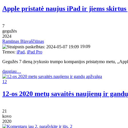
Apple pristatė naujus iPad ir jiems skirtus
7
gegužės
2024
Ramūnas Blavaščiūnas
19:09
Temos:
iPad
,
iPad Pro
Gegužės 7 dieną įvykusio trumpo kompanijos pristatymo metu, „Apple“
daugiau…
12
12-os 2020 metų savaitės naujienų ir gand
21
kovo
2020
2