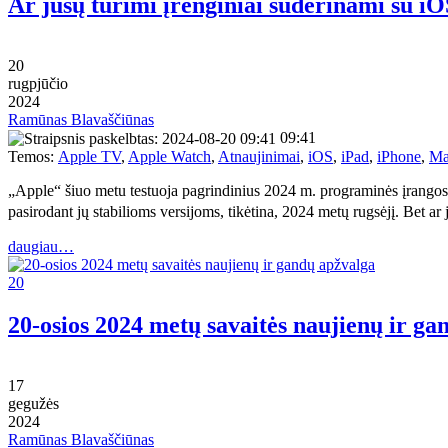
Ar jūsų turimi įrenginiai suderinami su i
20
rugpjūčio
2024
Ramūnas Blavaščiūnas
09:41
Temos:
Apple TV
,
Apple Watch
,
Atnaujinimai
,
iOS
,
iPad
,
iPhone
,
Ma
„Apple“ šiuo metu testuoja pagrindinius 2024 m. programinės įrangos 
pasirodant jų stabilioms versijoms, tikėtina, 2024 metų rugsėjį. Bet ar
daugiau…
20
20-osios 2024 metų savaitės naujienų ir ga
17
gegužės
2024
Ramūnas Blavaščiūnas