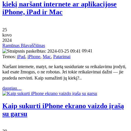
kiekį naršant internete ar aplikacijose
iPhone, iPad ir Mac
25
kovo
2024
Ramūnas Blavaščiūnas
09:41
Temos:
iPad
,
iPhone
,
Mac
,
Patarimai
Naršant internete, matyt, ne kartą susiduriate su reikalavimu įrodyti,
kad esate žmogus, o ne robotas. Jei tokie reikalavimai dažni — jie
pradeda nervinti. Kaip sumažinti jų kiekį?‥
daugiau…
Kaip sukurti iPhone ekrano vaizdo įrašą
su garsu