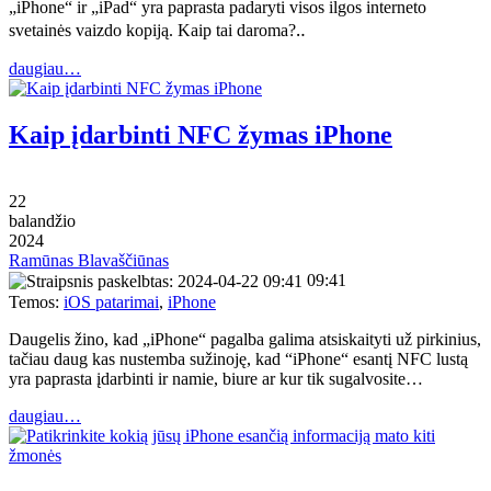
„iPhone“ ir „iPad“ yra paprasta padaryti visos ilgos interneto
svetainės vaizdo kopiją. Kaip tai daroma?‥
daugiau…
Kaip įdarbinti NFC žymas iPhone
22
balandžio
2024
Ramūnas Blavaščiūnas
09:41
Temos:
iOS patarimai
,
iPhone
Daugelis žino, kad „iPhone“ pagalba galima atsiskaityti už pirkinius,
tačiau daug kas nustemba sužinoję, kad “iPhone“ esantį NFC lustą
yra paprasta įdarbinti ir namie, biure ar kur tik sugalvosite…
daugiau…