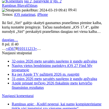
2
Ramūnas Blavaščiūnas
09:41
Temos:
iOS patarimai
,
iPhone
Iki šiol „Siri“ galėjo skaityti gaunamus pranešimus pirmine kalba,
kurią nustatėte įrenginyje. Tačiau naudodami „iOS 17.4“, galite
nurodyti „Siri“ perskaityti pranešimus daugiau nei viena kalba…
daugiau…
8 psl. iš 40
…
«
4
5
6
7
8
9
10
11
12
13
»
…
Naujausi straipsniai
32-osios 2026 metų savaitės naujienų ir gandų apžvalga
Naujos vietos bendrinimo parinktys iOS 27 Find My
programoje
Ką per Apple TV pažiūrėti 2026 m. rugpjūtį
31-osios 2026 metų savaitės naujienų ir gandų apžvalga
Apple pristatė trečiojo 2026 fiskalinių metų ketvirčio
finansinius rezultatus
Naujausi komentarai
Ramūnas apie: „Kodėl negerai, kai namų kompiuteriniame
tinkle visi įrenginiai yra viename segmente“.