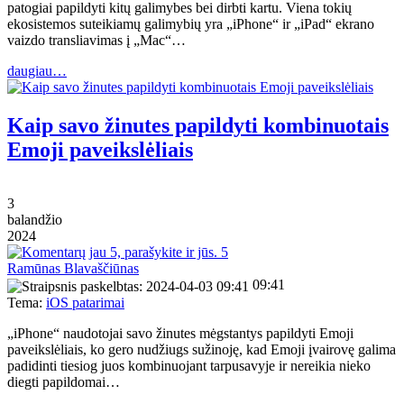
patogiai papildyti kitų galimybes bei dirbti kartu. Viena tokių
ekosistemos suteikiamų galimybių yra „iPhone“ ir „iPad“ ekrano
vaizdo transliavimas į „Mac“…
daugiau…
Kaip savo žinutes papildyti kombinuotais
Emoji paveikslėliais
3
balandžio
2024
5
Ramūnas Blavaščiūnas
09:41
Tema:
iOS patarimai
„iPhone“ naudotojai savo žinutes mėgstantys papildyti Emoji
paveikslėliais, ko gero nudžiugs sužinoję, kad Emoji įvairovę galima
padidinti tiesiog juos kombinuojant tarpusavyje ir nereikia nieko
diegti papildomai…