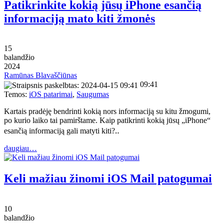
Patikrinkite kokią jūsų iPhone esančią
informaciją mato kiti žmonės
15
balandžio
2024
Ramūnas Blavaščiūnas
09:41
Temos:
iOS patarimai
,
Saugumas
Kartais pradėję bendrinti kokią nors informaciją su kitu žmogumi,
po kurio laiko tai pamirštame. Kaip patikrinti kokią jūsų „iPhone“
esančią informaciją gali matyti kiti?‥
daugiau…
Keli mažiau žinomi iOS Mail patogumai
10
balandžio