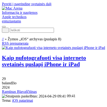
Pereiti į pagrindinę svetainės dalį
Informacija ir naujienos
Apple technikos
entuziastams
Ieškoti
//
»
Žymos „iOS“ archyvas
(puslapis 8)
RSS prenumerata
Kaip nufotografuoti visą interneto
svetainės puslapį iPhone ir iPad
29
balandžio
2024
Ramūnas Blavaščiūnas
09:41
Tema:
iOS patarimai