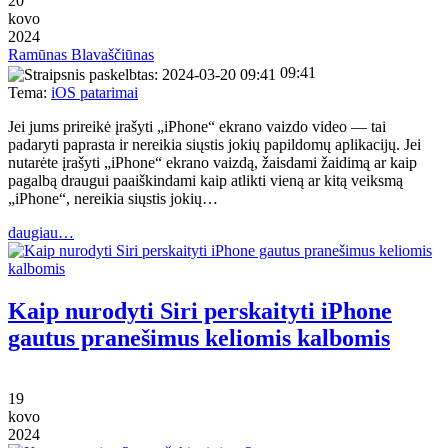
20
kovo
2024
Ramūnas Blavaščiūnas
09:41
Tema:
iOS patarimai
Jei jums prireikė įrašyti „iPhone“ ekrano vaizdo video — tai
padaryti paprasta ir nereikia siųstis jokių papildomų aplikacijų. Jei
nutarėte įrašyti „iPhone“ ekrano vaizdą, žaisdami žaidimą ar kaip
pagalbą draugui paaiškindami kaip atlikti vieną ar kitą veiksmą
„iPhone“, nereikia siųstis jokių…
daugiau…
Kaip nurodyti Siri perskaityti iPhone
gautus pranešimus keliomis kalbomis
19
kovo
2024