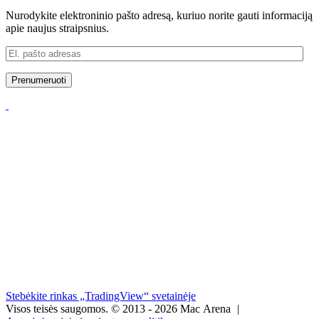
Nurodykite elektroninio pašto adresą, kuriuo norite gauti informaciją
apie naujus straipsnius.
El.
pašto
adresas
Prenumeruoti
Stebėkite rinkas „TradingView“ svetainėje
Visos teisės saugomos.
© 2013 - 2026 Mac Arena
|