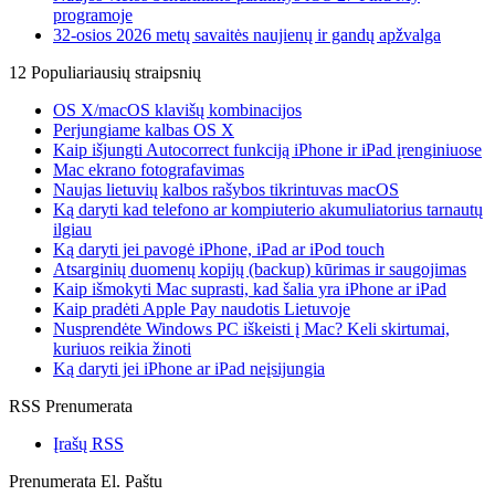
programoje
32-osios 2026 metų savaitės naujienų ir gandų apžvalga
12 Populiariausių straipsnių
OS X/macOS klavišų kombinacijos
Perjungiame kalbas OS X
Kaip išjungti Autocorrect funkciją iPhone ir iPad įrenginiuose
Mac ekrano fotografavimas
Naujas lietuvių kalbos rašybos tikrintuvas macOS
Ką daryti kad telefono ar kompiuterio akumuliatorius tarnautų
ilgiau
Ką daryti jei pavogė iPhone, iPad ar iPod touch
Atsarginių duomenų kopijų (backup) kūrimas ir saugojimas
Kaip išmokyti Mac suprasti, kad šalia yra iPhone ar iPad
Kaip pradėti Apple Pay naudotis Lietuvoje
Nusprendėte Windows PC iškeisti į Mac? Keli skirtumai,
kuriuos reikia žinoti
Ką daryti jei iPhone ar iPad neįsijungia
RSS Prenumerata
Įrašų RSS
Prenumerata El. Paštu