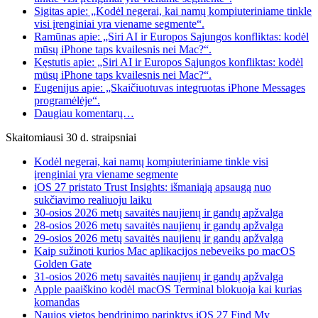
Sigitas apie: „Kodėl negerai, kai namų kompiuteriniame tinkle
visi įrenginiai yra viename segmente“.
Ramūnas apie: „Siri AI ir Europos Sąjungos konfliktas: kodėl
mūsų iPhone taps kvailesnis nei Mac?“.
Kęstutis apie: „Siri AI ir Europos Sąjungos konfliktas: kodėl
mūsų iPhone taps kvailesnis nei Mac?“.
Eugenijus apie: „Skaičiuotuvas integruotas iPhone Messages
programėlėje“.
Daugiau komentarų…
Skaitomiausi 30 d. straipsniai
Kodėl negerai, kai namų kompiuteriniame tinkle visi
įrenginiai yra viename segmente
iOS 27 pristato Trust Insights: išmaniąją apsaugą nuo
sukčiavimo realiuoju laiku
30-osios 2026 metų savaitės naujienų ir gandų apžvalga
28-osios 2026 metų savaitės naujienų ir gandų apžvalga
29-osios 2026 metų savaitės naujienų ir gandų apžvalga
Kaip sužinoti kurios Mac aplikacijos nebeveiks po macOS
Golden Gate
31-osios 2026 metų savaitės naujienų ir gandų apžvalga
Apple paaiškino kodėl macOS Terminal blokuoja kai kurias
komandas
Naujos vietos bendrinimo parinktys iOS 27 Find My