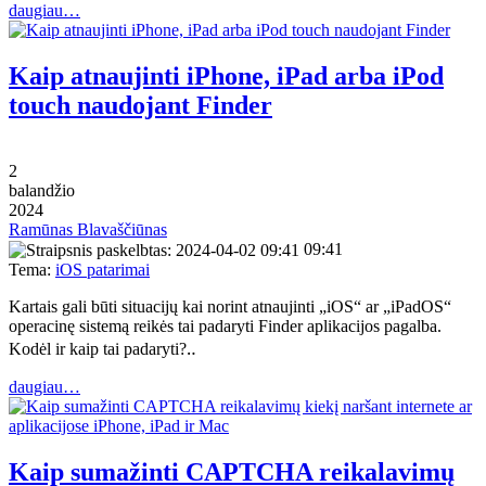
daugiau…
Kaip atnaujinti iPhone, iPad arba iPod
touch naudojant Finder
2
balandžio
2024
Ramūnas Blavaščiūnas
09:41
Tema:
iOS patarimai
Kartais gali būti situacijų kai norint atnaujinti „iOS“ ar „iPadOS“
operacinę sistemą reikės tai padaryti Finder aplikacijos pagalba.
Kodėl ir kaip tai padaryti?‥
daugiau…
Kaip sumažinti CAPTCHA reikalavimų