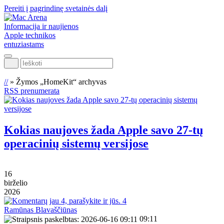
Pereiti į pagrindinę svetainės dalį
Informacija ir naujienos
Apple technikos
entuziastams
Ieškoti
//
»
Žymos „HomeKit“ archyvas
RSS prenumerata
Kokias naujoves žada Apple savo 27-tų
operacinių sistemų versijose
16
birželio
2026
4
Ramūnas Blavaščiūnas
09:11