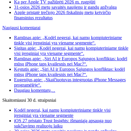
Ką per Apple TV pažiūrėti 2026 m. rugpjūtį
31-osios 2026 metų savaitės naujienų ir gandų apžvalga
Apple pristatė trečiojo 2026 fiskalinių metų ketvirčio
finansinius rezultatus
Naujausi komentarai
Ramūnas apie: „Kodėl negerai, kai namų kompiuteriniame
tinkle visi įrenginiai yra viename segmente“.
Sigitas apie: „Kodėl negerai, kai namų kompiuteriniame tinkle
visi įrenginiai yra viename segmente“.
Ramūnas apie: „Siri AI ir Europos Sąjungos konfliktas: kodėl
mūsų iPhone taps kvailesnis nei Mac?“.
Kęstutis apie: „Siri AI ir Europos Sąjungos konfliktas: kodėl
mūsų iPhone taps kvailesnis nei Mac?“.
Eugenijus apie: „Skaičiuotuvas integruotas iPhone Messages
programėlėje“.
Daugiau komentarų…
Skaitomiausi 30 d. straipsniai
Kodėl negerai, kai namų kompiuteriniame tinkle visi
įrenginiai yra viename segmente
iOS 27 pristato Trust Insights: išmaniąją apsaugą nuo
sukčiavimo realiuoju laiku