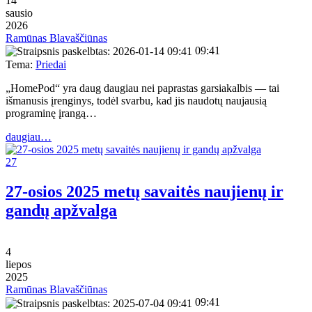
14
sausio
2026
Ramūnas Blavaščiūnas
09:41
Tema:
Priedai
„HomePod“ yra daug daugiau nei paprastas garsiakalbis — tai
išmanusis įrenginys, todėl svarbu, kad jis naudotų naujausią
programinę įrangą…
daugiau…
27
27-osios 2025 metų savaitės naujienų ir
gandų apžvalga
4
liepos
2025
Ramūnas Blavaščiūnas
09:41