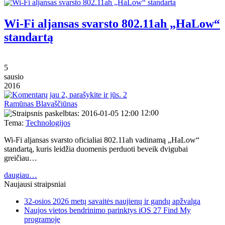
Wi-Fi aljansas svarsto 802.11ah „HaLow“
standartą
5
sausio
2016
2
Ramūnas Blavaščiūnas
12:00
Tema:
Technologijos
Wi-Fi aljansas svarsto oficialiai 802.11ah vadinamą „HaLow“
standartą, kuris leidžia duomenis perduoti beveik dvigubai
greičiau…
daugiau…
Naujausi straipsniai
32-osios 2026 metų savaitės naujienų ir gandų apžvalga
Naujos vietos bendrinimo parinktys iOS 27 Find My
programoje