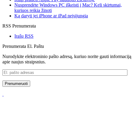
Nusprendėte Windows PC iškeisti į Mac? Keli skirtumai,
kuriuos reikia žinoti
Ką daryti jei iPhone ar iPad neįsijungia
RSS Prenumerata
Įrašų RSS
Prenumerata El. Paštu
Nurodykite elektroninio pašto adresą, kuriuo norite gauti informaciją
apie naujus straipsnius.
El.
pašto
adresas
Prenumeruoti