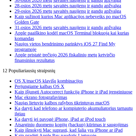
30-osios 2026 metų savaitės naujienų ir gandų apžvalga
28-osios 2026 metų savaitės naujienų ir gandų apžvalga
29-osios 2026 metų savaitės naujienų ir gandų apžvalga
Kaip sužinoti kurios Mac aplikacijos nebeveiks po macOS
Golden Gate
31-osios 2026 metų savaitės naujienų ir gandų apžvalga
Apple paaiškino kodėl macOS Terminal blokuoja kai kurias
komandas
Naujos vietos bendrinimo parinktys iOS 27 Find My
programoje
Apple pristatė trečiojo 2026 fiskalinių metų ketvirčio
finansinius rezultatus
12 Populiariausių straipsnių
OS X/macOS klavišų kombinacijos
Perjungiame kalbas OS X
Kaip išjungti Autocorrect funkciją iPhone ir iPad įrenginiuose
Mac ekrano fotografavimas
Naujas lietuvių kalbos rašybos tikrintuvas macOS
Ką daryti kad telefono ar kompiuterio akumuliatorius tarnautų
ilgiau
Ką daryti jei pavogė iPhone, iPad ar iPod touch
Atsarginių duomenų kopijų (backup) kūrimas ir saugojimas
Kaip išmokyti Mac suprasti, kad šalia yra iPhone ar iPad
Kaip pradėti Apple Pay naudotis Lietuvoje