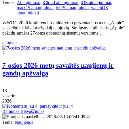
Temos:
Atnaujinimai
,
iCloud atnaujinimai
,
iOS atnaujinimai
,
macOS atnaujinimai
,
tvOS atnaujinimai
,
watchOS
atnaujinimai
WWDC 2026 konferencijos atidarymo prezentacijos metu „Apple“
paskelbė tik labai mažą dalį naujovių. Straipsnyje pilnesnis „Apple“
pažadų sąrašas 27-toms operacinių sistemų versijoms…
daugiau…
7
7-osios 2026 metų savaitės naujienų ir
gandų apžvalga
13
vasario
2026
4
Ramūnas Blavaščiūnas
09:41
Tema:
Naujienos