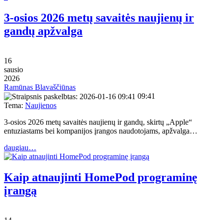
3-osios 2026 metų savaitės naujienų ir
gandų apžvalga
16
sausio
2026
Ramūnas Blavaščiūnas
09:41
Tema:
Naujienos
3-osios 2026 metų savaitės naujienų ir gandų, skirtų „Apple“
entuziastams bei kompanijos įrangos naudotojams, apžvalga…
daugiau…
Kaip atnaujinti HomePod programinę
įrangą