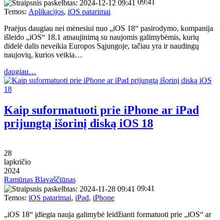
09:41
Temos:
Aplikacijos
,
iOS patarimai
Praėjus daugiau nei mėnesiui nuo „iOS 18“ pasirodymo, kompanija
išleido „iOS“ 18.1 atnaujinimą su naujomis galimybėmis, kurių
didelė dalis neveikia Europos Sąjungoje, tačiau yra ir naudingų
naujovių, kurios veikia…
daugiau…
Kaip suformatuoti prie iPhone ar iPad
prijungtą išorinį diską iOS 18
28
lapkričio
2024
Ramūnas Blavaščiūnas
09:41
Temos:
iOS patarimai
,
iPad
,
iPhone
„iOS 18“ įdiegta nauja galimybė leidžianti formatuoti prie „iOS“ ar