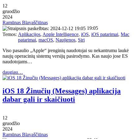
12
gruodžio
2024
Ramūnas Blavaščiūnas
19:05
Temos:
Aplikacijos
,
Apple Intelligence
,
iOS
,
iOS patarimai
,
Mac
patarimai
,
macOS
,
Naujienos
,
Siri
Viso pasaulio „Apple“ įrenginių naudotojai su nekantrumu laukė
naujų operacinių sistemų versijų pasirodymo. Kas naujo jose ES
naudotojams…
daugiau…
iOS 18 Žinučių (Messages) aplikacija
dabar gali ir skaičiuoti
12
gruodžio
2024
Ramūnas Blavaščiūnas