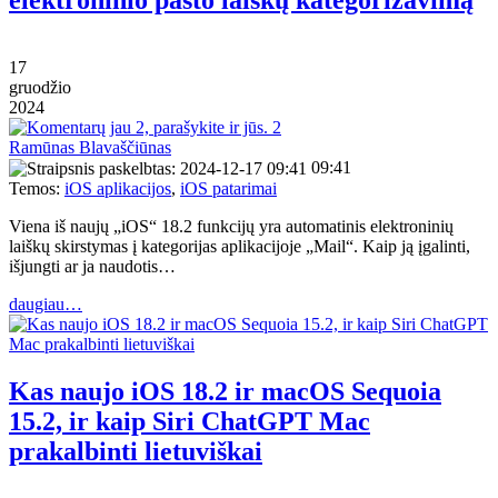
17
gruodžio
2024
2
Ramūnas Blavaščiūnas
09:41
Temos:
iOS aplikacijos
,
iOS patarimai
Viena iš naujų „iOS“ 18.2 funkcijų yra automatinis elektroninių
laiškų skirstymas į kategorijas aplikacijoje „Mail“. Kaip ją įgalinti,
išjungti ar ja naudotis…
daugiau…
Kas naujo iOS 18.2 ir macOS Sequoia
15.2, ir kaip Siri ChatGPT Mac
prakalbinti lietuviškai