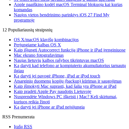
Apple paaiškino kodėl macOS Terminal blokuoja kai kurias
komandas
Naujos vietos bendrinimo parinktys iOS 27 Find My
programoje
12 Populiariausių straipsnių
OS X/macOS klavišų kombinacijos
Perjungiame kalbas OS X
Kaip išjungti Autocorrect funkciją iPhone ir iPad įrenginiuose
Mac ekrano fotografavimas
Naujas lietuvių kalbos rašybos tikrintuvas macOS
Ką daryti kad telefono ar kompiuterio akumuliatorius tarnautų
ilgiau
Ką daryti jei pavogė iPhone, iPad ar iPod touch
Atsarginių duomenų kopijų (backup) kūrimas ir saugojimas
Kaip išmokyti Mac suprasti, kad šalia yra iPhone ar iPad
Kaip pradėti Apple Pay naudotis Lietuvoje
Nusprendėte Windows PC iškeisti į Mac? Keli skirtumai,
kuriuos reikia žinoti
Ką daryti jei iPhone ar iPad neįsijungia
RSS Prenumerata
Įrašų RSS