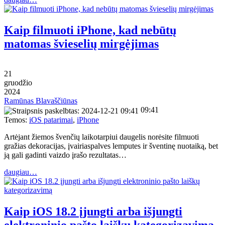
Kaip filmuoti iPhone, kad nebūtų
matomas švieselių mirgėjimas
21
gruodžio
2024
Ramūnas Blavaščiūnas
09:41
Temos:
iOS patarimai
,
iPhone
Artėjant žiemos švenčių laikotarpiui daugelis norėsite filmuoti
gražias dekoracijas, įvairiaspalves lemputes ir šventinę nuotaiką, bet
ją gali gadinti vaizdo įrašo rezultatas…
daugiau…
Kaip iOS 18.2 įjungti arba išjungti
elektroninio pašto laiškų kategorizavimą