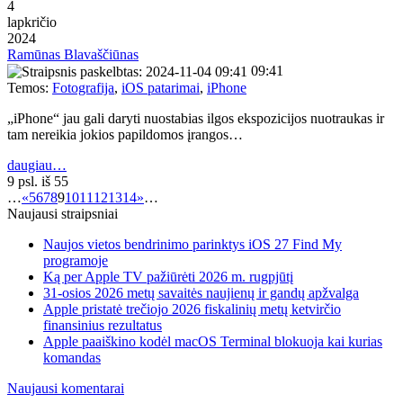
4
lapkričio
2024
Ramūnas Blavaščiūnas
09:41
Temos:
Fotografija
,
iOS patarimai
,
iPhone
„iPhone“ jau gali daryti nuostabias ilgos ekspozicijos nuotraukas ir
tam nereikia jokios papildomos įrangos…
daugiau…
9 psl. iš 55
…
«
5
6
7
8
9
10
11
12
13
14
»
…
Naujausi straipsniai
Naujos vietos bendrinimo parinktys iOS 27 Find My
programoje
Ką per Apple TV pažiūrėti 2026 m. rugpjūtį
31-osios 2026 metų savaitės naujienų ir gandų apžvalga
Apple pristatė trečiojo 2026 fiskalinių metų ketvirčio
finansinius rezultatus
Apple paaiškino kodėl macOS Terminal blokuoja kai kurias
komandas
Naujausi komentarai