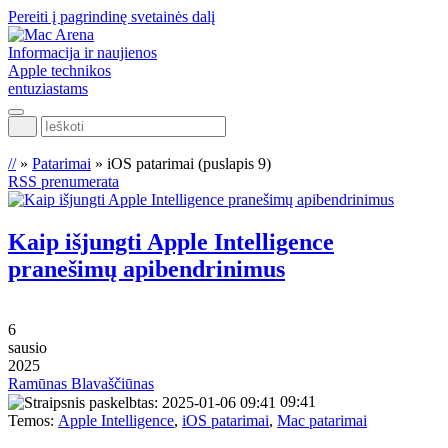
Pereiti į pagrindinę svetainės dalį
Informacija ir naujienos
Apple technikos
entuziastams
Ieškoti
//
»
Patarimai
»
iOS patarimai
(puslapis 9)
RSS prenumerata
Kaip išjungti Apple Intelligence
pranešimų apibendrinimus
6
sausio
2025
Ramūnas Blavaščiūnas
09:41
Temos:
Apple Intelligence
,
iOS patarimai
,
Mac patarimai