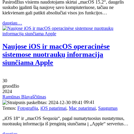
Pasirodžius visiems naudotojams skirtai „macOS 15.2“, daugelis
suskubo įgalinti šią naujovę savo kompiuteriuose, tačiau ne
kiekvienam gali patikti absoliučiai visos jos funkcijos…
daugiau…
Naujose iOS ir macOS operacinėse
sistemose nuotraukų informacija
siunčiama Apple
30
gruodžio
2024
Ramūnas Blavaščiūnas
09:41
Temos:
Fotografija
,
iOS patarimai
,
Mac patarimai
,
Saugumas
„iOS 18“ ir „macOS Sequoia“, pagal numatytuosius nustatymus,
nuotraukų informacija iš įrenginių siunčiama į „Apple“ serverius…
daugiau…