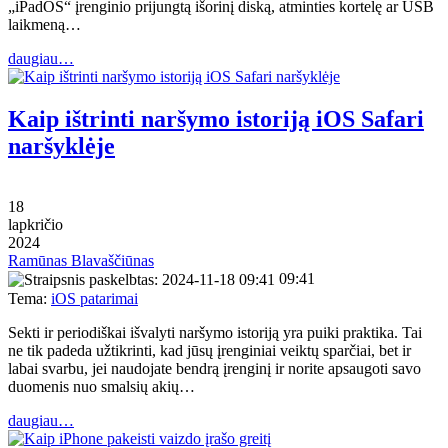
„iPadOS“ įrenginio prijungtą išorinį diską, atminties kortelę ar USB
laikmeną…
daugiau…
Kaip ištrinti naršymo istoriją iOS Safari
naršyklėje
18
lapkričio
2024
Ramūnas Blavaščiūnas
09:41
Tema:
iOS patarimai
Sekti ir periodiškai išvalyti naršymo istoriją yra puiki praktika. Tai
ne tik padeda užtikrinti, kad jūsų įrenginiai veiktų sparčiai, bet ir
labai svarbu, jei naudojate bendrą įrenginį ir norite apsaugoti savo
duomenis nuo smalsių akių…
daugiau…