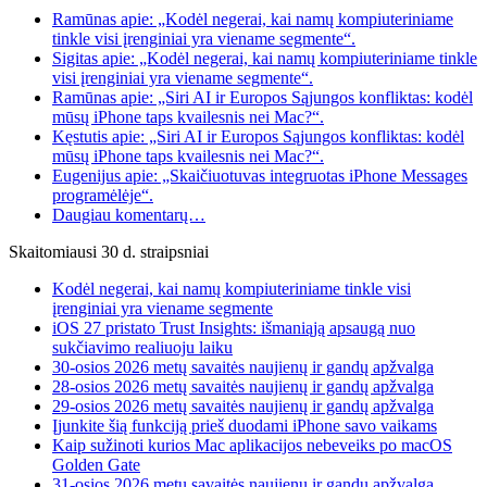
Ramūnas apie: „Kodėl negerai, kai namų kompiuteriniame
tinkle visi įrenginiai yra viename segmente“.
Sigitas apie: „Kodėl negerai, kai namų kompiuteriniame tinkle
visi įrenginiai yra viename segmente“.
Ramūnas apie: „Siri AI ir Europos Sąjungos konfliktas: kodėl
mūsų iPhone taps kvailesnis nei Mac?“.
Kęstutis apie: „Siri AI ir Europos Sąjungos konfliktas: kodėl
mūsų iPhone taps kvailesnis nei Mac?“.
Eugenijus apie: „Skaičiuotuvas integruotas iPhone Messages
programėlėje“.
Daugiau komentarų…
Skaitomiausi 30 d. straipsniai
Kodėl negerai, kai namų kompiuteriniame tinkle visi
įrenginiai yra viename segmente
iOS 27 pristato Trust Insights: išmaniąją apsaugą nuo
sukčiavimo realiuoju laiku
30-osios 2026 metų savaitės naujienų ir gandų apžvalga
28-osios 2026 metų savaitės naujienų ir gandų apžvalga
29-osios 2026 metų savaitės naujienų ir gandų apžvalga
Įjunkite šią funkciją prieš duodami iPhone savo vaikams
Kaip sužinoti kurios Mac aplikacijos nebeveiks po macOS
Golden Gate
31-osios 2026 metų savaitės naujienų ir gandų apžvalga