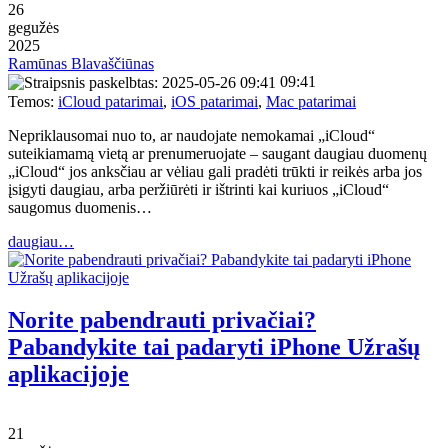
26
gegužės
2025
Ramūnas Blavaščiūnas
09:41
Temos:
iCloud patarimai
,
iOS patarimai
,
Mac patarimai
Nepriklausomai nuo to, ar naudojate nemokamai „iCloud“
suteikiamamą vietą ar prenumeruojate – saugant daugiau duomenų
„iCloud“ jos anksčiau ar vėliau gali pradėti trūkti ir reikės arba jos
įsigyti daugiau, arba peržiūrėti ir ištrinti kai kuriuos „iCloud“
saugomus duomenis…
daugiau…
Norite pabendrauti privačiai?
Pabandykite tai padaryti iPhone Užrašų
aplikacijoje
21