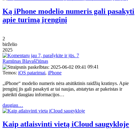
Ką iPhone modelio numeris gali pasakyti
apie turimą įrenginį
2
birželio
2025
7
Ramūnas Blavaščiūnas
09:41
Temos:
iOS patarimai
,
iPhone
„iPhone“ modelio numeris nėra atsitiktinis raidžių kratinys. Apie
įrenginį jis gali pasakyti ar tai naujas, atstatytas ar pakeistas ir
pateikti daugiau informacijos…
daugiau…
Kaip atlaisvinti vietą iCloud saugykloje