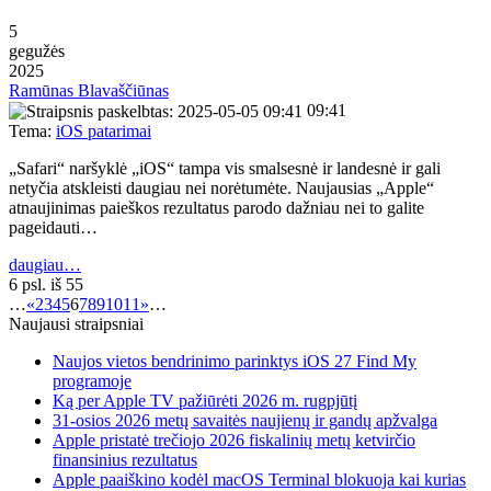
5
gegužės
2025
Ramūnas Blavaščiūnas
09:41
Tema:
iOS patarimai
„Safari“ naršyklė „iOS“ tampa vis smalsesnė ir landesnė ir gali
netyčia atskleisti daugiau nei norėtumėte. Naujausias „Apple“
atnaujinimas paieškos rezultatus parodo dažniau nei to galite
pageidauti…
daugiau…
6 psl. iš 55
…
«
2
3
4
5
6
7
8
9
10
11
»
…
Naujausi straipsniai
Naujos vietos bendrinimo parinktys iOS 27 Find My
programoje
Ką per Apple TV pažiūrėti 2026 m. rugpjūtį
31-osios 2026 metų savaitės naujienų ir gandų apžvalga
Apple pristatė trečiojo 2026 fiskalinių metų ketvirčio
finansinius rezultatus
Apple paaiškino kodėl macOS Terminal blokuoja kai kurias