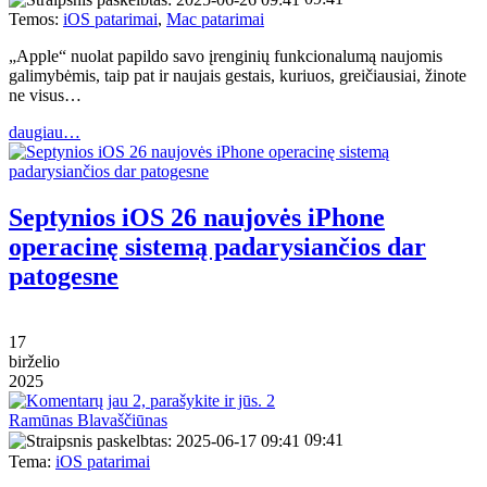
Temos:
iOS patarimai
,
Mac patarimai
„Apple“ nuolat papildo savo įrenginių funkcionalumą naujomis
galimybėmis, taip pat ir naujais gestais, kuriuos, greičiausiai, žinote
ne visus…
daugiau…
Septynios iOS 26 naujovės iPhone
operacinę sistemą padarysiančios dar
patogesne
17
birželio
2025
2
Ramūnas Blavaščiūnas
09:41
Tema:
iOS patarimai