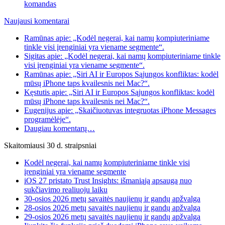
komandas
Naujausi komentarai
Ramūnas apie: „Kodėl negerai, kai namų kompiuteriniame
tinkle visi įrenginiai yra viename segmente“.
Sigitas apie: „Kodėl negerai, kai namų kompiuteriniame tinkle
visi įrenginiai yra viename segmente“.
Ramūnas apie: „Siri AI ir Europos Sąjungos konfliktas: kodėl
mūsų iPhone taps kvailesnis nei Mac?“.
Kęstutis apie: „Siri AI ir Europos Sąjungos konfliktas: kodėl
mūsų iPhone taps kvailesnis nei Mac?“.
Eugenijus apie: „Skaičiuotuvas integruotas iPhone Messages
programėlėje“.
Daugiau komentarų…
Skaitomiausi 30 d. straipsniai
Kodėl negerai, kai namų kompiuteriniame tinkle visi
įrenginiai yra viename segmente
iOS 27 pristato Trust Insights: išmaniąją apsaugą nuo
sukčiavimo realiuoju laiku
30-osios 2026 metų savaitės naujienų ir gandų apžvalga
28-osios 2026 metų savaitės naujienų ir gandų apžvalga
29-osios 2026 metų savaitės naujienų ir gandų apžvalga