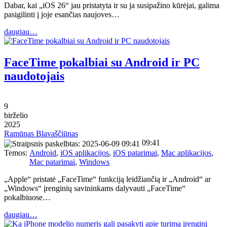
Dabar, kai „iOS 26“ jau pristatyta ir su ja susipažino kūrėjai, galima
pasigilinti į joje esančias naujoves…
daugiau…
FaceTime pokalbiai su Android ir PC
naudotojais
9
birželio
2025
Ramūnas Blavaščiūnas
09:41
Temos:
Android
,
iOS aplikacijos
,
iOS patarimai
,
Mac aplikacijos
,
Mac patarimai
,
Windows
„Apple“ pristatė „FaceTime“ funkciją leidžiančią ir „Android“ ar
„Windows“ įrenginių savininkams dalyvauti „FaceTime“
pokalbiuose…
daugiau…