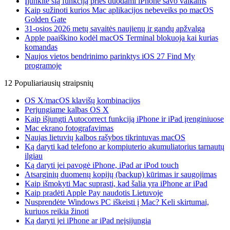
Įjunkite šią funkciją prieš duodami iPhone savo vaikams
Kaip sužinoti kurios Mac aplikacijos nebeveiks po macOS
Golden Gate
31-osios 2026 metų savaitės naujienų ir gandų apžvalga
Apple paaiškino kodėl macOS Terminal blokuoja kai kurias
komandas
Naujos vietos bendrinimo parinktys iOS 27 Find My
programoje
12 Populiariausių straipsnių
OS X/macOS klavišų kombinacijos
Perjungiame kalbas OS X
Kaip išjungti Autocorrect funkciją iPhone ir iPad įrenginiuose
Mac ekrano fotografavimas
Naujas lietuvių kalbos rašybos tikrintuvas macOS
Ką daryti kad telefono ar kompiuterio akumuliatorius tarnautų
ilgiau
Ką daryti jei pavogė iPhone, iPad ar iPod touch
Atsarginių duomenų kopijų (backup) kūrimas ir saugojimas
Kaip išmokyti Mac suprasti, kad šalia yra iPhone ar iPad
Kaip pradėti Apple Pay naudotis Lietuvoje
Nusprendėte Windows PC iškeisti į Mac? Keli skirtumai,
kuriuos reikia žinoti
Ką daryti jei iPhone ar iPad neįsijungia