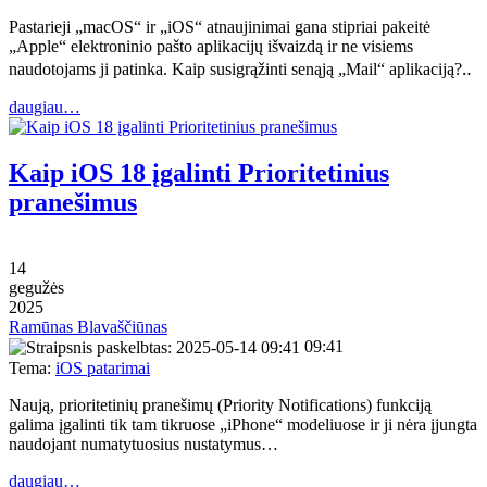
Pastarieji „macOS“ ir „iOS“ atnaujinimai gana stipriai pakeitė
„Apple“ elektroninio pašto aplikacijų išvaizdą ir ne visiems
naudotojams ji patinka. Kaip susigrąžinti senąją „Mail“ aplikaciją?‥
daugiau…
Kaip iOS 18 įgalinti Prioritetinius
pranešimus
14
gegužės
2025
Ramūnas Blavaščiūnas
09:41
Tema:
iOS patarimai
Naują, prioritetinių pranešimų (Priority Notifications) funkciją
galima įgalinti tik tam tikruose „iPhone“ modeliuose ir ji nėra įjungta
naudojant numatytuosius nustatymus…
daugiau…