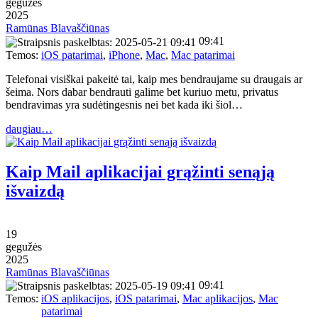
gegužės
2025
Ramūnas Blavaščiūnas
09:41
Temos:
iOS patarimai
,
iPhone
,
Mac
,
Mac patarimai
Telefonai visiškai pakeitė tai, kaip mes bendraujame su draugais ar
šeima. Nors dabar bendrauti galime bet kuriuo metu, privatus
bendravimas yra sudėtingesnis nei bet kada iki šiol…
daugiau…
Kaip Mail aplikacijai grąžinti senąją
išvaizdą
19
gegužės
2025
Ramūnas Blavaščiūnas
09:41
Temos:
iOS aplikacijos
,
iOS patarimai
,
Mac aplikacijos
,
Mac
patarimai