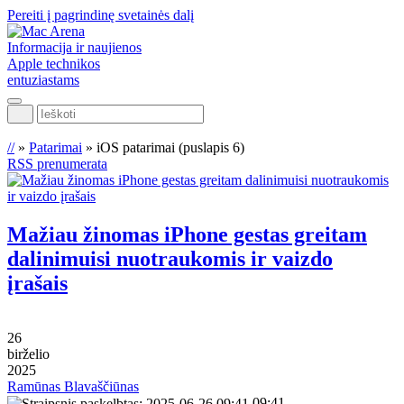
Pereiti į pagrindinę svetainės dalį
Informacija ir naujienos
Apple technikos
entuziastams
Ieškoti
//
»
Patarimai
»
iOS patarimai
(puslapis 6)
RSS prenumerata
Mažiau žinomas iPhone gestas greitam
dalinimuisi nuotraukomis ir vaizdo
įrašais
26
birželio
2025
Ramūnas Blavaščiūnas
09:41