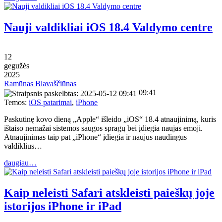
Nauji valdikliai iOS 18.4 Valdymo centre
12
gegužės
2025
Ramūnas Blavaščiūnas
09:41
Temos:
iOS patarimai
,
iPhone
Paskutinę kovo dieną „Apple“ išleido „iOS“ 18.4 atnaujinimą, kuris
ištaiso nemažai sistemos saugos spragų bei įdiegia naujas emoji.
Atnaujinimas taip pat „iPhone“ įdiegia ir naujus naudingus
valdiklius…
daugiau…
Kaip neleisti Safari atskleisti paieškų joje
istorijos iPhone ir iPad