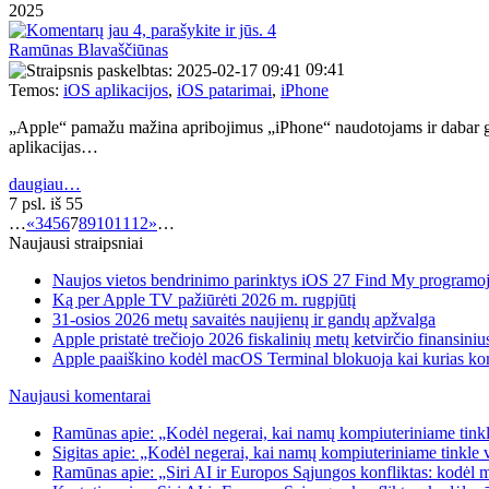
2025
4
Ramūnas Blavaščiūnas
09:41
Temos:
iOS aplikacijos
,
iOS patarimai
,
iPhone
„Apple“ pamažu mažina apribojimus „iPhone“ naudotojams ir dabar gali
aplikacijas…
daugiau…
7 psl. iš 55
…
«
3
4
5
6
7
8
9
10
11
12
»
…
Naujausi straipsniai
Naujos vietos bendrinimo parinktys iOS 27 Find My programo
Ką per Apple TV pažiūrėti 2026 m. rugpjūtį
31-osios 2026 metų savaitės naujienų ir gandų apžvalga
Apple pristatė trečiojo 2026 fiskalinių metų ketvirčio finansiniu
Apple paaiškino kodėl macOS Terminal blokuoja kai kurias k
Naujausi komentarai
Ramūnas apie: „Kodėl negerai, kai namų kompiuteriniame tinkle
Sigitas apie: „Kodėl negerai, kai namų kompiuteriniame tinkle 
Ramūnas apie: „Siri AI ir Europos Sąjungos konfliktas: kodėl 