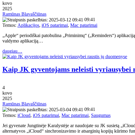
kovo
2025
Ramūnas Blavaščiūnas
09:41
Temos:
Aplikacijos
,
iOS patarimai
,
Mac patarimai
„Apple“ periodiškai patobulina „Priminimų“ („Reminders“) aplikaciją 
valdymo aplikaciją…
daugiau…
Kaip JK gyventojams neleisti vyriausybei 
4
kovo
2025
Ramūnas Blavaščiūnas
09:41
Temos:
iCloud
,
iOS patarimai
,
Mac patarimai
,
Saugumas
Jei gyvenate Jungtinėje Karalystėje ar naudojate su JK susietą „iClou
alternatyvos „iCloud“ sinchronizavimo ir atsarginių kopijų kūrimo 