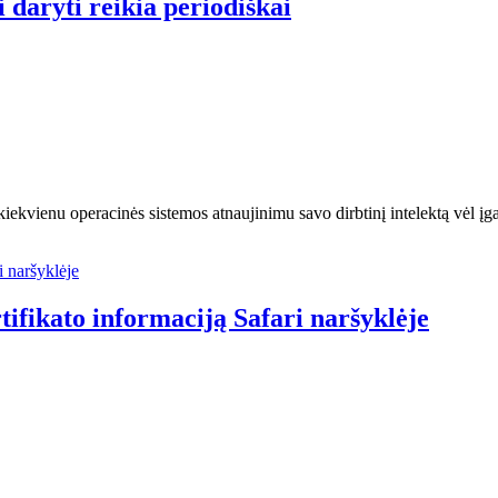
i daryti reikia periodiškai
iekvienu operacinės sistemos atnaujinimu savo dirbtinį intelektą vėl į
tifikato informaciją Safari naršyklėje