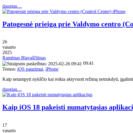
daugiau…
Patogesnė prieiga prie Valdymo centro (C
26
vasario
2025
Ramūnas Blavaščiūnas
09:41
Temos:
iOS patarimai
,
iPhone
Kaip netampyti nykščio kai reikia aktyvuoti režimą netrukdyti, įgalin
daugiau…
Kaip iOS 18 pakeisti numatytąsias aplikaci
17
vasario