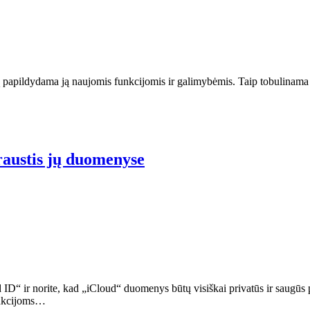
papildydama ją naujomis funkcijomis ir galimybėmis. Taip tobulinama ji
raustis jų duomenyse
d ID“ ir norite, kad „iCloud“ duomenys būtų visiškai privatūs ir saugū
funkcijoms…