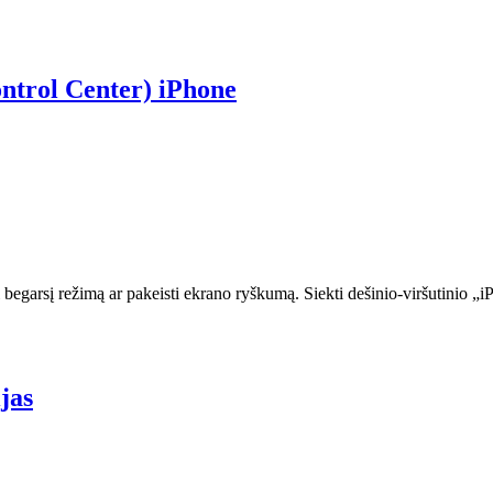
ontrol Center) iPhone
ti begarsį režimą ar pakeisti ekrano ryškumą. Siekti dešinio-viršutini
jas