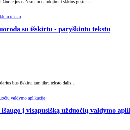
ai žinote jos našesniam naudojimui skirtus gestus…
uoroda su išskirtu - paryškintu tekstu
idarius bus išskirta tam tikra teksto dalis…
šaugo į visapusišką užduočių valdymo apli