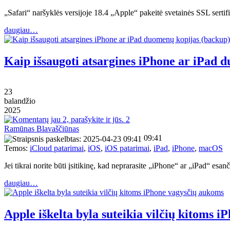
„Safari“ naršyklės versijoje 18.4 „Apple“ pakeitė svetainės SSL sert
daugiau…
Kaip išsaugoti atsargines iPhone ar iPad 
23
balandžio
2025
2
Ramūnas Blavaščiūnas
09:41
Temos:
iCloud patarimai
,
iOS
,
iOS patarimai
,
iPad
,
iPhone
,
macOS
Jei tikrai norite būti įsitikinę, kad neprarasite „iPhone“ ar „iPad“
daugiau…
Apple iškelta byla suteikia vilčių kitoms 