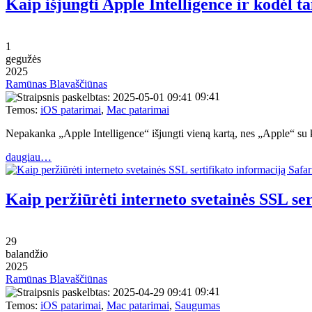
Kaip išjungti Apple Intelligence ir kodėl ta
1
gegužės
2025
Ramūnas Blavaščiūnas
09:41
Temos:
iOS patarimai
,
Mac patarimai
Nepakanka „Apple Intelligence“ išjungti vieną kartą, nes „Apple“ su k
daugiau…
Kaip peržiūrėti interneto svetainės SSL ser
29
balandžio
2025
Ramūnas Blavaščiūnas
09:41
Temos:
iOS patarimai
,
Mac patarimai
,
Saugumas