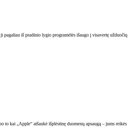
 pagaliau iš pradinio lygio programėlės išaugo į visavertę užduočių
s po to kai „Apple“ atšaukė išplėstinę duomenų apsaugą – jums reikės