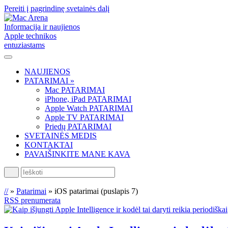
Pereiti į pagrindinę svetainės dalį
Informacija ir naujienos
Apple technikos
entuziastams
NAUJIENOS
PATARIMAI »
Mac PATARIMAI
iPhone, iPad PATARIMAI
Apple Watch PATARIMAI
Apple TV PATARIMAI
Priedų PATARIMAI
SVETAINĖS MEDIS
KONTAKTAI
PAVAIŠINKITE MANE KAVA
Ieškoti
//
»
Patarimai
»
iOS patarimai
(puslapis 7)
RSS prenumerata