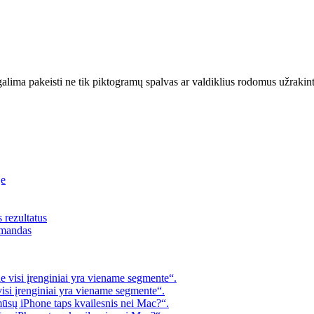
ma pakeisti ne tik piktogramų spalvas ar valdiklius rodomus užrakintam
je
s rezultatus
omandas
 visi įrenginiai yra viename segmente“.
visi įrenginiai yra viename segmente“.
mūsų iPhone taps kvailesnis nei Mac?“.