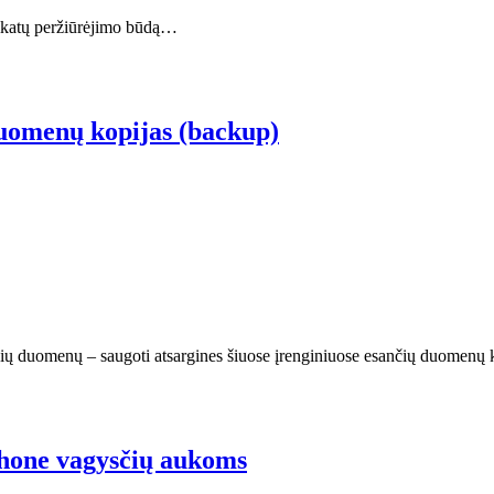
ifikatų peržiūrėjimo būdą…
duomenų kopijas (backup)
 esančių duomenų – saugoti atsargines šiuose įrenginiuose esančių duome
iPhone vagysčių aukoms