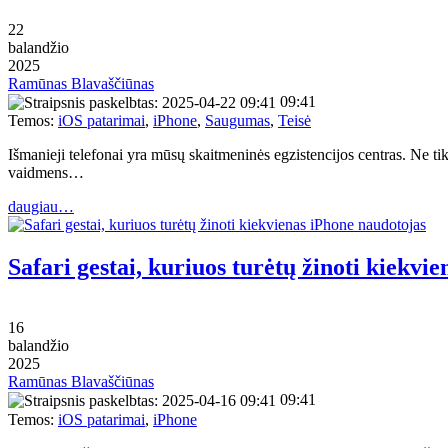
22
balandžio
2025
Ramūnas Blavaščiūnas
09:41
Temos:
iOS patarimai
,
iPhone
,
Saugumas
,
Teisė
Išmanieji telefonai yra mūsų skaitmeninės egzistencijos centras. Ne tik
vaidmens…
daugiau…
Safari gestai, kuriuos turėtų žinoti kiekvi
16
balandžio
2025
Ramūnas Blavaščiūnas
09:41
Temos:
iOS patarimai
,
iPhone