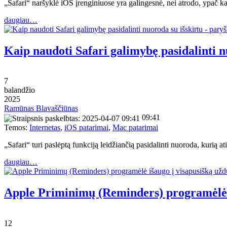
„Safari“ naršyklė iOS įrenginiuose yra galingesnė, nei atrodo, ypač k
daugiau…
Kaip naudoti Safari galimybę pasidalinti n
7
balandžio
2025
Ramūnas Blavaščiūnas
09:41
Temos:
Internetas
,
iOS patarimai
,
Mac patarimai
„Safari“ turi paslėptą funkciją leidžiančią pasidalinti nuoroda, kurią at
daugiau…
Apple Priminimų (Reminders) programėlė i
12