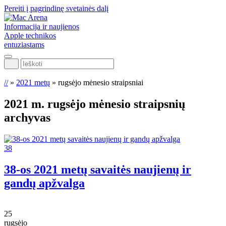
Pereiti į pagrindinę svetainės dalį
Informacija ir naujienos
Apple technikos
entuziastams
Ieškoti
//
»
2021 metų
»
rugsėjo mėnesio straipsniai
2021 m. rugsėjo mėnesio
straipsnių
archyvas
38
38-os 2021 metų savaitės naujienų ir
gandų apžvalga
25
rugsėjo