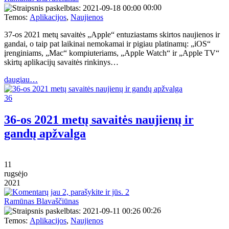
00:00
Temos:
Aplikacijos
,
Naujienos
37-os 2021 metų savaitės „Apple“ entuziastams skirtos naujienos ir
gandai, o taip pat laikinai nemokamai ir pigiau platinamų: „iOS“
įrenginiams, „Mac“ kompiuteriams, „Apple Watch“ ir „Apple TV“
skirtų aplikacijų savaitės rinkinys…
daugiau…
36
36-os 2021 metų savaitės naujienų ir
gandų apžvalga
11
rugsėjo
2021
2
Ramūnas Blavaščiūnas
00:26
Temos:
Aplikacijos
,
Naujienos