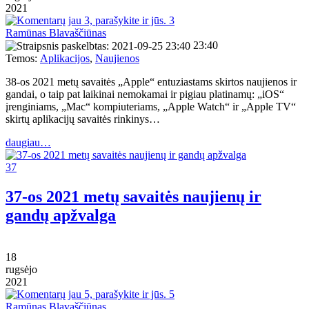
2021
3
Ramūnas Blavaščiūnas
23:40
Temos:
Aplikacijos
,
Naujienos
38-os 2021 metų savaitės „Apple“ entuziastams skirtos naujienos ir
gandai, o taip pat laikinai nemokamai ir pigiau platinamų: „iOS“
įrenginiams, „Mac“ kompiuteriams, „Apple Watch“ ir „Apple TV“
skirtų aplikacijų savaitės rinkinys…
daugiau…
37
37-os 2021 metų savaitės naujienų ir
gandų apžvalga
18
rugsėjo
2021
5
Ramūnas Blavaščiūnas