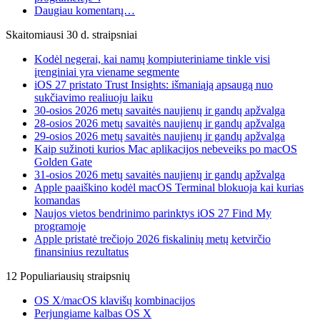
Daugiau komentarų…
Skaitomiausi 30 d. straipsniai
Kodėl negerai, kai namų kompiuteriniame tinkle visi
įrenginiai yra viename segmente
iOS 27 pristato Trust Insights: išmaniąją apsaugą nuo
sukčiavimo realiuoju laiku
30-osios 2026 metų savaitės naujienų ir gandų apžvalga
28-osios 2026 metų savaitės naujienų ir gandų apžvalga
29-osios 2026 metų savaitės naujienų ir gandų apžvalga
Kaip sužinoti kurios Mac aplikacijos nebeveiks po macOS
Golden Gate
31-osios 2026 metų savaitės naujienų ir gandų apžvalga
Apple paaiškino kodėl macOS Terminal blokuoja kai kurias
komandas
Naujos vietos bendrinimo parinktys iOS 27 Find My
programoje
Apple pristatė trečiojo 2026 fiskalinių metų ketvirčio
finansinius rezultatus
12 Populiariausių straipsnių
OS X/macOS klavišų kombinacijos
Perjungiame kalbas OS X