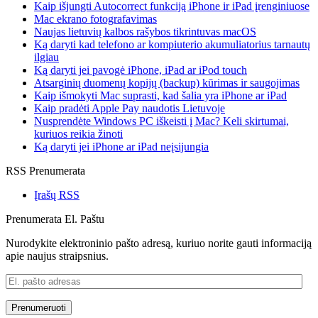
Kaip išjungti Autocorrect funkciją iPhone ir iPad įrenginiuose
Mac ekrano fotografavimas
Naujas lietuvių kalbos rašybos tikrintuvas macOS
Ką daryti kad telefono ar kompiuterio akumuliatorius tarnautų
ilgiau
Ką daryti jei pavogė iPhone, iPad ar iPod touch
Atsarginių duomenų kopijų (backup) kūrimas ir saugojimas
Kaip išmokyti Mac suprasti, kad šalia yra iPhone ar iPad
Kaip pradėti Apple Pay naudotis Lietuvoje
Nusprendėte Windows PC iškeisti į Mac? Keli skirtumai,
kuriuos reikia žinoti
Ką daryti jei iPhone ar iPad neįsijungia
RSS Prenumerata
Įrašų RSS
Prenumerata El. Paštu
Nurodykite elektroninio pašto adresą, kuriuo norite gauti informaciją
apie naujus straipsnius.
El.
pašto
adresas
Prenumeruoti