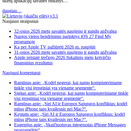
skirtų aplikacijų savaitės rinkinys…
daugiau…
Naujausi straipsniai
32-osios 2026 metų savaitės naujienų ir gandų apžvalga
Naujos vietos bendrinimo parinktys iOS 27 Find My
programoje
Ką per Apple TV pažiūrėti 2026 m. rugpjūtį
31-osios 2026 metų savaitės naujienų ir gandų apžvalga
Apple pristatė trečiojo 2026 fiskalinių metų ketvirčio
finansinius rezultatus
Naujausi komentarai
Ramūnas apie: „Kodėl negerai, kai namų kompiuteriniame
tinkle visi įrenginiai yra viename segmente“.
Sigitas apie: „Kodėl negerai, kai namų kompiuteriniame tinkle
visi įrenginiai yra viename segmente“.
Ramūnas apie: „Siri AI ir Europos Sąjungos konfliktas: kodėl
mūsų iPhone taps kvailesnis nei Mac?“.
Kęstutis apie: „Siri AI ir Europos Sąjungos konfliktas: kodėl
mūsų iPhone taps kvailesnis nei Mac?“.
Eugenijus apie: „Skaičiuotuvas integruotas iPhone Messages
programėlėje“.