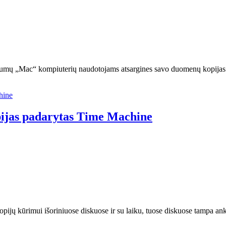
atogumų „Mac“ kompiuterių naudotojams atsargines savo duomenų kopi
opijas padarytas Time Machine
pijų kūrimui išoriniuose diskuose ir su laiku, tuose diskuose tampa a