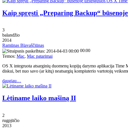
Kaip spręsti „Preparing Backup“ būsenoj
3
balandžio
2014
Ramūnas Blavaščiūnas
00:00
Temos:
Mac
,
Mac patarimai
OS X integruota atsarginių duomenų kopijų darymo aplikacija Time M
diskui, bet nuo savo (ar kitų) neatsargių kompiuterio vartotojų veiksm
daugiau…
Lėtiname laiko mašiną II
2
rugpjūčio
2013