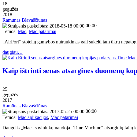
18
gegužės
2018
Ramūnas Blavaščiūnas
00:00
Temos:
Mac
,
Mac patarimai
„AirPort“ stotelių gamybos nutraukimas gali sukelti tam tikrų nep
daugiau…
Kaip ištrinti senas atsargines duomenų k
25
gegužės
2017
Ramūnas Blavaščiūnas
00:00
Temos:
Mac aplikacijos
,
Mac patarimai
Daugelis „Mac“ savininkų naudoja „Time Machine“ atsarginių failų ko