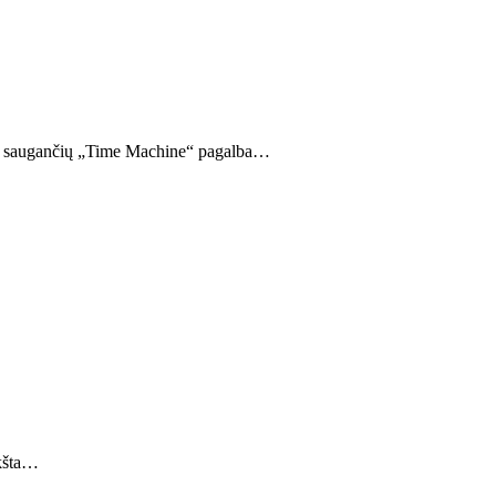
jas saugančių „Time Machine“ pagalba…
nkšta…