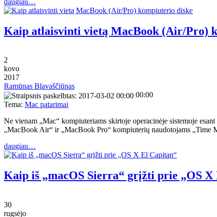
daugiau…
Kaip atlaisvinti vietą MacBook (Air/Pro) 
2
kovo
2017
Ramūnas Blavaščiūnas
00:00
Tema:
Mac patarimai
Ne vienam „Mac“ kompiuteriams skirtoje operacinėje sistemoje esant 
„MacBook Air“ ir „MacBook Pro“ kompiuterių naudotojams „Time Mac
daugiau…
Kaip iš „macOS Sierra“ grįžti prie „OS X
30
rugsėjo