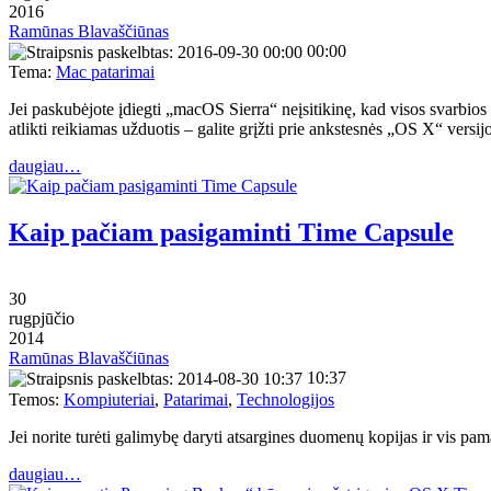
2016
Ramūnas Blavaščiūnas
00:00
Tema:
Mac patarimai
Jei paskubėjote įdiegti „macOS Sierra“ neįsitikinę, kad visos svarbios
atlikti reikiamas užduotis – galite grįžti prie ankstesnės „OS X“ versi
daugiau…
Kaip pačiam pasigaminti Time Capsule
30
rugpjūčio
2014
Ramūnas Blavaščiūnas
10:37
Temos:
Kompiuteriai
,
Patarimai
,
Technologijos
Jei norite turėti galimybę daryti atsargines duomenų kopijas ir vis pa
daugiau…