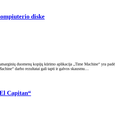
kompiuterio diske
atsarginių duomenų kopijų kūrimo aplikacija „Time Machine“ yra padėju
hine“ darbo rezultatai gali tapti ir galvos skausmu…
 El Capitan“