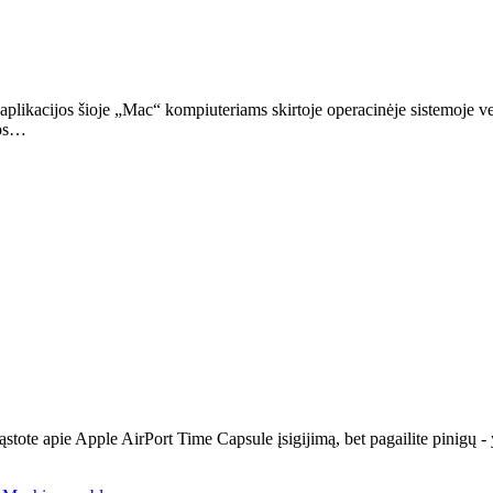
 aplikacijos šioje „Mac“ kompiuteriams skirtoje operacinėje sistemoje v
jos…
mąstote apie Apple AirPort Time Capsule įsigijimą, bet pagailite pinigų