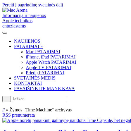
Pereiti į pagrindinę svetainės dalį
Informacija ir naujienos
Apple technikos
entuziastams
NAUJIENOS
PATARIMAI »
Mac PATARIMAI
iPhone, iPad PATARIMAI
Apple Watch PATARIMAI
Apple TV PATARIMAI
Priedų PATARIMAI
SVETAINĖS MEDIS
KONTAKTAI
PAVAIŠINKITE MANE KAVA
Ieškoti
//
»
Žymos „Time Machine“ archyvas
RSS prenumerata