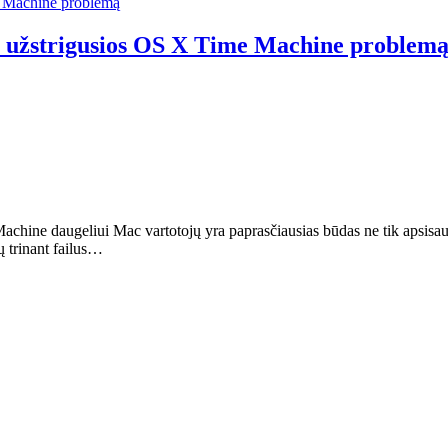
e užstrigusios OS X Time Machine problem
achine daugeliui Mac vartotojų yra paprasčiausias būdas ne tik apsis
ų trinant failus…