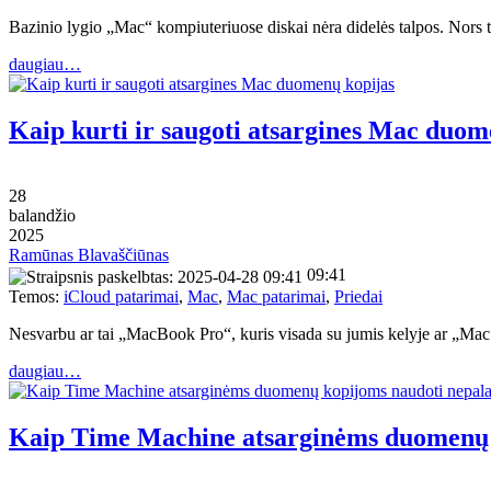
Bazinio lygio „Mac“ kompiuteriuose diskai nėra didelės talpos. Nors t
daugiau…
Kaip kurti ir saugoti atsargines Mac duom
28
balandžio
2025
Ramūnas Blavaščiūnas
09:41
Temos:
iCloud patarimai
,
Mac
,
Mac patarimai
,
Priedai
Nesvarbu ar tai „MacBook Pro“, kuris visada su jumis kelyje ar „Mac
daugiau…
Kaip Time Machine atsarginėms duomenų 