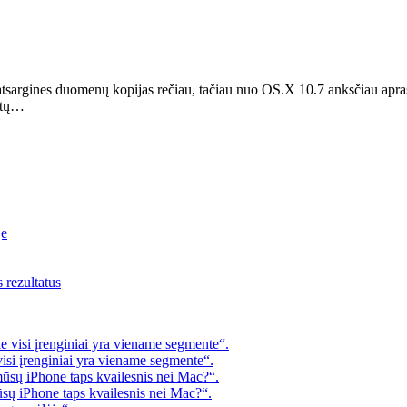
atsargines duomenų kopijas rečiau, tačiau nuo OS.X 10.7 anksčiau apraš
rėtų…
je
s rezultatus
 visi įrenginiai yra viename segmente“.
visi įrenginiai yra viename segmente“.
mūsų iPhone taps kvailesnis nei Mac?“.
ūsų iPhone taps kvailesnis nei Mac?“.