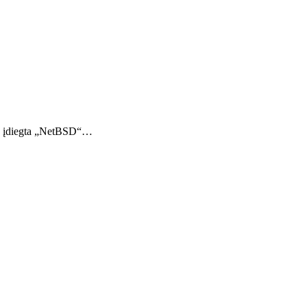
joje įdiegta „NetBSD“…