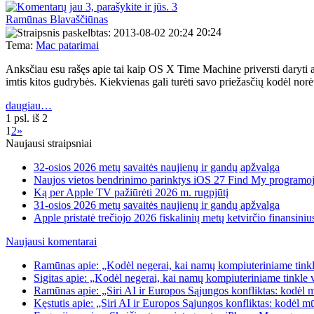
3
Ramūnas Blavaščiūnas
20:24
Tema:
Mac patarimai
Anksčiau esu rašęs apie tai kaip OS X Time Machine priversti daryti 
imtis kitos gudrybės. Kiekvienas gali turėti savo priežasčių kodėl no
daugiau…
1 psl. iš 2
1
2
»
Naujausi straipsniai
32-osios 2026 metų savaitės naujienų ir gandų apžvalga
Naujos vietos bendrinimo parinktys iOS 27 Find My programo
Ką per Apple TV pažiūrėti 2026 m. rugpjūtį
31-osios 2026 metų savaitės naujienų ir gandų apžvalga
Apple pristatė trečiojo 2026 fiskalinių metų ketvirčio finansiniu
Naujausi komentarai
Ramūnas apie: „Kodėl negerai, kai namų kompiuteriniame tinkle
Sigitas apie: „Kodėl negerai, kai namų kompiuteriniame tinkle 
Ramūnas apie: „Siri AI ir Europos Sąjungos konfliktas: kodėl 
Kęstutis apie: „Siri AI ir Europos Sąjungos konfliktas: kodėl m