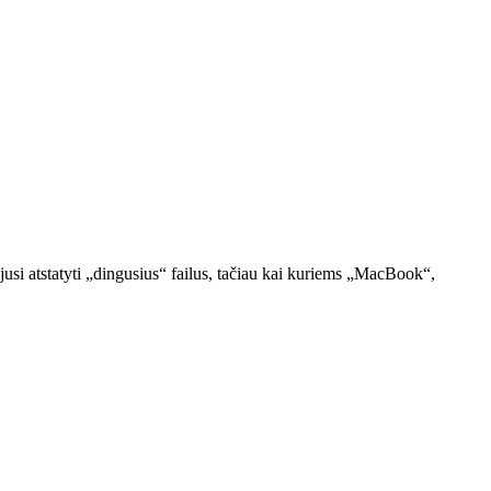
si atstatyti „dingusius“ failus, tačiau kai kuriems „MacBook“,