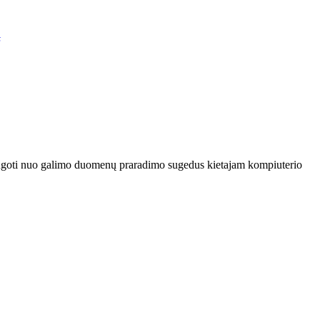
ą
augoti nuo galimo duomenų praradimo sugedus kietajam kompiuterio