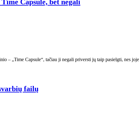
 Time Capsule, bet negali
io – „Time Capsule“, tačiau ji negali priversti jų taip pasielgti, nes 
svarbių failų