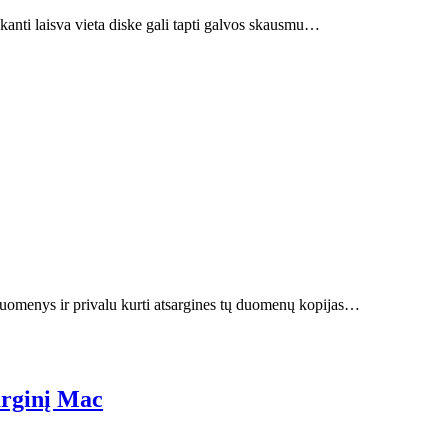
kanti laisva vieta diske gali tapti galvos skausmu…
duomenys ir privalu kurti atsargines tų duomenų kopijas…
arginį Mac