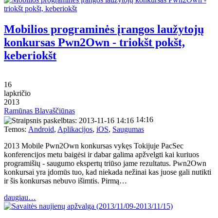
Mobilios programinės įrangos laužytojų
konkursas Pwn2Own - triokšt pokšt,
keberiokšt
16
lapkričio
2013
Ramūnas Blavaščiūnas
14:16
Temos:
Android
,
Aplikacijos
,
iOS
,
Saugumas
2013 Mobile Pwn2Own konkursas vykęs Tokijuje PacSec
konferencijos metu baigėsi ir dabar galima apžvelgti kai kuriuos
programišių - saugumo ekspertų triūso jame rezultatus. Pwn2Own
konkursai yra įdomūs tuo, kad niekada nežinai kas juose gali nutikti
ir šis konkursas nebuvo išimtis. Pirmą…
daugiau…