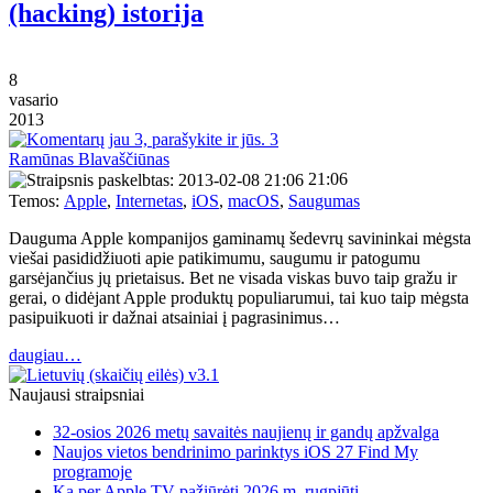
(hacking) istorija
8
vasario
2013
3
Ramūnas Blavaščiūnas
21:06
Temos:
Apple
,
Internetas
,
iOS
,
macOS
,
Saugumas
Dauguma Apple kompanijos gaminamų šedevrų savininkai mėgsta
viešai pasididžiuoti apie patikimumu, saugumu ir patogumu
garsėjančius jų prietaisus. Bet ne visada viskas buvo taip gražu ir
gerai, o didėjant Apple produktų populiarumui, tai kuo taip mėgsta
pasipuikuoti ir dažnai atsainiai į pagrasinimus…
daugiau…
Naujausi straipsniai
32-osios 2026 metų savaitės naujienų ir gandų apžvalga
Naujos vietos bendrinimo parinktys iOS 27 Find My
programoje
Ką per Apple TV pažiūrėti 2026 m. rugpjūtį