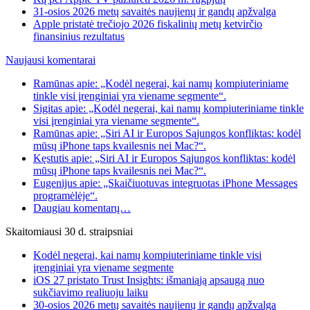
31-osios 2026 metų savaitės naujienų ir gandų apžvalga
Apple pristatė trečiojo 2026 fiskalinių metų ketvirčio
finansinius rezultatus
Naujausi komentarai
Ramūnas apie: „Kodėl negerai, kai namų kompiuteriniame
tinkle visi įrenginiai yra viename segmente“.
Sigitas apie: „Kodėl negerai, kai namų kompiuteriniame tinkle
visi įrenginiai yra viename segmente“.
Ramūnas apie: „Siri AI ir Europos Sąjungos konfliktas: kodėl
mūsų iPhone taps kvailesnis nei Mac?“.
Kęstutis apie: „Siri AI ir Europos Sąjungos konfliktas: kodėl
mūsų iPhone taps kvailesnis nei Mac?“.
Eugenijus apie: „Skaičiuotuvas integruotas iPhone Messages
programėlėje“.
Daugiau komentarų…
Skaitomiausi 30 d. straipsniai
Kodėl negerai, kai namų kompiuteriniame tinkle visi
įrenginiai yra viename segmente
iOS 27 pristato Trust Insights: išmaniąją apsaugą nuo
sukčiavimo realiuoju laiku
30-osios 2026 metų savaitės naujienų ir gandų apžvalga