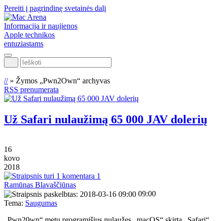
Pereiti į pagrindinę svetainės dalį
Informacija ir naujienos
Apple technikos
entuziastams
Ieškoti
//
»
Žymos „Pwn2Own“ archyvas
RSS prenumerata
Už Safari nulaužimą 65 000 JAV dolerių
16
kovo
2018
1
Ramūnas Blavaščiūnas
09:00
Tema:
Saugumas
„Pwn20wn“ metu programišius nulaužęs „macOS“ skirtą „Safari“