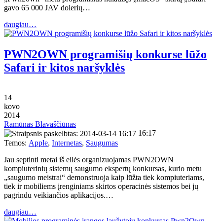
gavo 65 000 JAV dolerių…
daugiau…
PWN2OWN programišių konkurse lūžo
Safari ir kitos naršyklės
14
kovo
2014
Ramūnas Blavaščiūnas
16:17
Temos:
Apple
,
Internetas
,
Saugumas
Jau septinti metai iš eilės organizuojamas PWN2OWN
kompiuterinių sistemų saugumo ekspertų konkursas, kurio metu
„saugumo meistrai“ demonstruoja kaip lūžta tiek kompiuteriams,
tiek ir mobiliems įrenginiams skirtos operacinės sistemos bei jų
pagrindu veikiančios aplikacijos.…
daugiau…