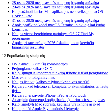
28-osios 2026 metų savaitės naujienų ir gandų apžvalga
29-osios 2026 metų savaitės naujienų ir gandų apžvalga
Kaip sužinoti kurios Mac aplikacijos nebeveiks po macOS
Golden Gate
31-osios 2026 metų savaitės naujienų ir gandų apžvalga
Apple paaiškino kodėl macOS Terminal blokuoja kai kurias
komandas
Naujos vietos bendrinimo parinktys iOS 27 Find My
programoje
Apple pristatė trečiojo 2026 fiskalinių metų ketvirčio
finansinius rezultatus
12 Populiariausių straipsnių
OS X/macOS klavišų kombinacijos
Perjungiame kalbas OS X
Kaip išjungti Autocorrect funkciją iPhone ir iPad įrenginiuose
Mac ekrano fotografavimas
Naujas lietuvių kalbos rašybos tikrintuvas macOS
Ką daryti kad telefono ar kompiuterio akumuliatorius tarnautų
ilgiau
Ką daryti jei pavogė iPhone, iPad ar iPod touch
Atsarginių duomenų kopijų (backup) kūrimas ir saugojimas
Kaip išmokyti Mac suprasti, kad šalia yra iPhone ar iPad
Kaip pradėti Apple Pay naudotis Lietuvoje