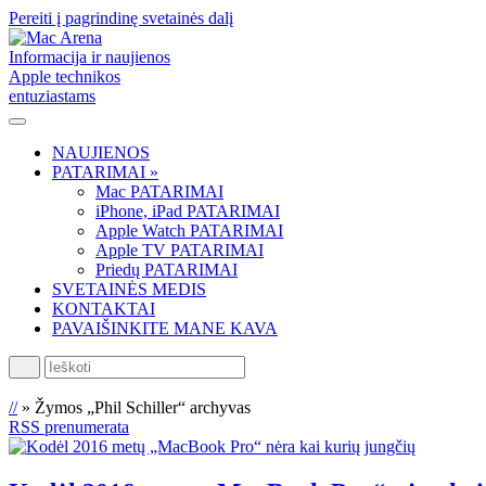
Pereiti į pagrindinę svetainės dalį
Informacija ir naujienos
Apple technikos
entuziastams
NAUJIENOS
PATARIMAI »
Mac PATARIMAI
iPhone, iPad PATARIMAI
Apple Watch PATARIMAI
Apple TV PATARIMAI
Priedų PATARIMAI
SVETAINĖS MEDIS
KONTAKTAI
PAVAIŠINKITE MANE KAVA
Ieškoti
//
»
Žymos „Phil Schiller“ archyvas
RSS prenumerata