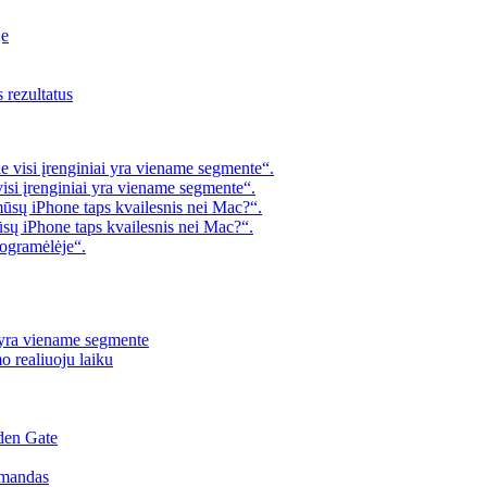
je
s rezultatus
 visi įrenginiai yra viename segmente“.
visi įrenginiai yra viename segmente“.
mūsų iPhone taps kvailesnis nei Mac?“.
ūsų iPhone taps kvailesnis nei Mac?“.
rogramėlėje“.
i yra viename segmente
o realiuoju laiku
den Gate
omandas