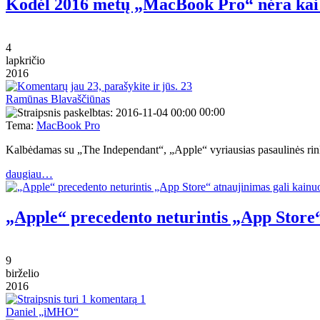
Kodėl 2016 metų „MacBook Pro“ nėra kai 
4
lapkričio
2016
23
Ramūnas Blavaščiūnas
00:00
Tema:
MacBook Pro
Kalbėdamas su „The Independant“, „Apple“ vyriausias pasaulinės rin
daugiau…
„Apple“ precedento neturintis „App Store“
9
birželio
2016
1
Daniel „iMHO“