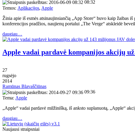
08:32
Temos:
Aplikacijos
,
Apple
Žinia apie iš esmės atsinaujinsiančią „App Store“ buvo kaip žaibas iš
konferencijos pradžios, naujienų portalui „The Verge“ atskleidė beve
daugiau…
Apple vadai pardavė kompanijos akcijų už
27
rugsėjo
2014
Ramūnas Blavaščiūnas
09:36
Tema:
Apple
„Apple“ vadai pardavė milžinišką, iš anksto suplanuotą, „Apple“ akcijų
daugiau…
Naujausi straipsniai