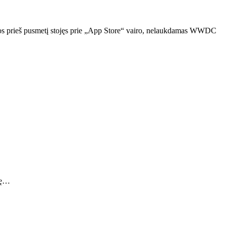
s, vos prieš pusmetį stojęs prie „App Store“ vairo, nelaukdamas WWDC
ivę…