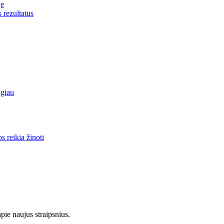
je
s rezultatus
lgiau
 reikia žinoti
pie naujus straipsnius.