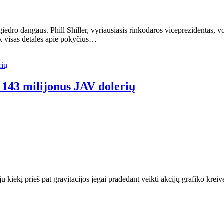
 giedro dangaus. Phill Shiller, vyriausiasis rinkodaros viceprezidenta
ik visas detales apie pokyčius…
 143 milijonus JAV dolerių
 kiekį prieš pat gravitacijos jėgai pradedant veikti akcijų grafiko kre