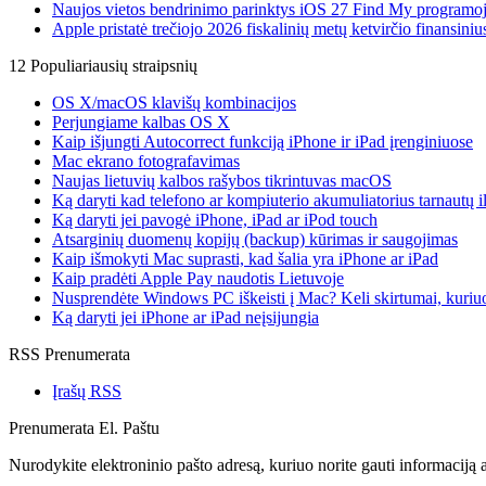
Naujos vietos bendrinimo parinktys iOS 27 Find My programo
Apple pristatė trečiojo 2026 fiskalinių metų ketvirčio finansiniu
12 Populiariausių straipsnių
OS X/macOS klavišų kombinacijos
Perjungiame kalbas OS X
Kaip išjungti Autocorrect funkciją iPhone ir iPad įrenginiuose
Mac ekrano fotografavimas
Naujas lietuvių kalbos rašybos tikrintuvas macOS
Ką daryti kad telefono ar kompiuterio akumuliatorius tarnautų i
Ką daryti jei pavogė iPhone, iPad ar iPod touch
Atsarginių duomenų kopijų (backup) kūrimas ir saugojimas
Kaip išmokyti Mac suprasti, kad šalia yra iPhone ar iPad
Kaip pradėti Apple Pay naudotis Lietuvoje
Nusprendėte Windows PC iškeisti į Mac? Keli skirtumai, kuriuos
Ką daryti jei iPhone ar iPad neįsijungia
RSS Prenumerata
Įrašų RSS
Prenumerata El. Paštu
Nurodykite elektroninio pašto adresą, kuriuo norite gauti informaciją a