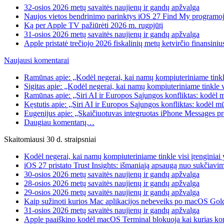
32-osios 2026 metų savaitės naujienų ir gandų apžvalga
Naujos vietos bendrinimo parinktys iOS 27 Find My programo
Ką per Apple TV pažiūrėti 2026 m. rugpjūtį
31-osios 2026 metų savaitės naujienų ir gandų apžvalga
Apple pristatė trečiojo 2026 fiskalinių metų ketvirčio finansiniu
Naujausi komentarai
Ramūnas apie: „Kodėl negerai, kai namų kompiuteriniame tinkle
Sigitas apie: „Kodėl negerai, kai namų kompiuteriniame tinkle 
Ramūnas apie: „Siri AI ir Europos Sąjungos konfliktas: kodėl 
Kęstutis apie: „Siri AI ir Europos Sąjungos konfliktas: kodėl m
Eugenijus apie: „Skaičiuotuvas integruotas iPhone Messages p
Daugiau komentarų…
Skaitomiausi 30 d. straipsniai
Kodėl negerai, kai namų kompiuteriniame tinkle visi įrenginia
iOS 27 pristato Trust Insights: išmaniąją apsaugą nuo sukčiavim
30-osios 2026 metų savaitės naujienų ir gandų apžvalga
28-osios 2026 metų savaitės naujienų ir gandų apžvalga
29-osios 2026 metų savaitės naujienų ir gandų apžvalga
Kaip sužinoti kurios Mac aplikacijos nebeveiks po macOS Gol
31-osios 2026 metų savaitės naujienų ir gandų apžvalga
Apple paaiškino kodėl macOS Terminal blokuoja kai kurias k