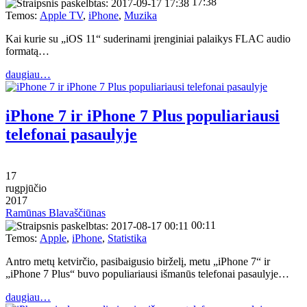
17:38
Temos:
Apple TV
,
iPhone
,
Muzika
Kai kurie su „iOS 11“ suderinami įrenginiai palaikys FLAC audio
formatą…
daugiau…
iPhone 7 ir iPhone 7 Plus populiariausi
telefonai pasaulyje
17
rugpjūčio
2017
Ramūnas Blavaščiūnas
00:11
Temos:
Apple
,
iPhone
,
Statistika
Antro metų ketvirčio, pasibaigusio birželį, metu „iPhone 7“ ir
„iPhone 7 Plus“ buvo populiariausi išmanūs telefonai pasaulyje…
daugiau…