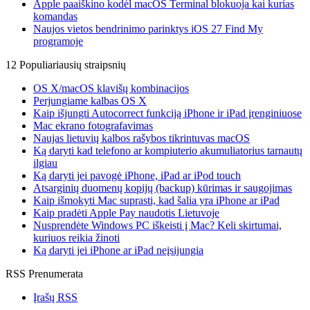
Apple paaiškino kodėl macOS Terminal blokuoja kai kurias
komandas
Naujos vietos bendrinimo parinktys iOS 27 Find My
programoje
12 Populiariausių straipsnių
OS X/macOS klavišų kombinacijos
Perjungiame kalbas OS X
Kaip išjungti Autocorrect funkciją iPhone ir iPad įrenginiuose
Mac ekrano fotografavimas
Naujas lietuvių kalbos rašybos tikrintuvas macOS
Ką daryti kad telefono ar kompiuterio akumuliatorius tarnautų
ilgiau
Ką daryti jei pavogė iPhone, iPad ar iPod touch
Atsarginių duomenų kopijų (backup) kūrimas ir saugojimas
Kaip išmokyti Mac suprasti, kad šalia yra iPhone ar iPad
Kaip pradėti Apple Pay naudotis Lietuvoje
Nusprendėte Windows PC iškeisti į Mac? Keli skirtumai,
kuriuos reikia žinoti
Ką daryti jei iPhone ar iPad neįsijungia
RSS Prenumerata
Įrašų RSS