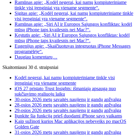
Ramūnas apie: „Kodėl negerai, kai namų kompiuteriniame
tinkle visi įrenginiai yra viename segmente“.
Sigitas apie: „Kodėl negerai, kai namų kompiuteriniame tinkle
visi įrenginiai yra viename segmente“.
Ramūnas apie: „Siri AI ir Europos Sąjungos konfliktas: kodėl
mūsų iPhone taps kvailesnis nei Mac?“.
Kęstutis apie: „Siri AI ir Europos Sąjungos konfliktas: kodėl
mūsų iPhone taps kvailesnis nei Mac?“.
Eugenijus apie: „Skaičiuotuvas integruotas iPhone Messages
programėlėje“.
Daugiau komentarų…
Skaitomiausi 30 d. straipsniai
Kodėl negerai, kai namų kompiuteriniame tinkle visi
įrenginiai yra viename segmente
iOS 27 pristato Trust Insights: išmaniąją apsaugą nuo
sukčiavimo realiuoju laiku
30-osios 2026 metų savaitės naujienų ir gandų apžvalga
28-osios 2026 metų savaitės naujienų ir gandų apžvalga
29-osios 2026 metų savaitės naujienų ir gandų apžvalga
Įjunkite šią funkciją prieš duodami iPhone savo vaikams
Kaip sužinoti kurios Mac aplikacijos nebeveiks po macOS
Golden Gate
31-osios 2026 metų savaitės naujienų ir gandų apžvalga