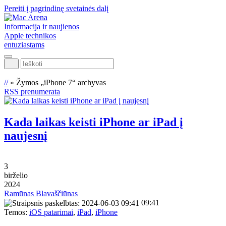
Pereiti į pagrindinę svetainės dalį
Informacija ir naujienos
Apple technikos
entuziastams
Ieškoti
//
»
Žymos „iPhone 7“ archyvas
RSS prenumerata
Kada laikas keisti iPhone ar iPad į
naujesnį
3
birželio
2024
Ramūnas Blavaščiūnas
09:41
Temos:
iOS patarimai
,
iPad
,
iPhone