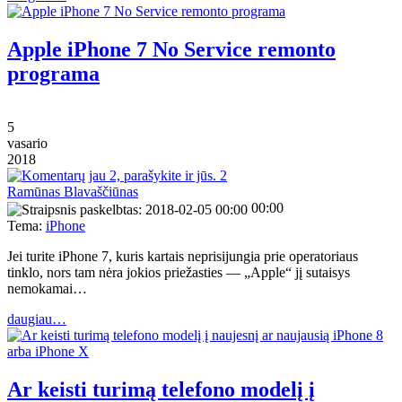
Apple iPhone 7 No Service remonto
programa
5
vasario
2018
2
Ramūnas Blavaščiūnas
00:00
Tema:
iPhone
Jei turite iPhone 7, kuris kartais neprisijungia prie operatoriaus
tinklo, nors tam nėra jokios priežasties — „Apple“ jį sutaisys
nemokamai…
daugiau…
Ar keisti turimą telefono modelį į