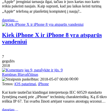
„Apple“ įrenginiai tarnauja ilgai, tačiau ir juos kartas nuo karto
reikia pakeisti naujais. Kaip suprasti, kad jau laikas keisti turimą
„Apple“ telefoną ar planšetinį kompiuterį į naują?‥
daugiau…
Kiek iPhone X ir iPhone 8 yra atsparūs
vandeniui
7
gegužės
2018
9
Ramūnas Blavaščiūnas
00:00
Temos:
iOS patarimai
,
iPhone
Kai kurie tautiečiai klaidingai interpretuoja IEC 60529 standarto
žymėjimą esantį prie „iPhone“ techninių charakteristikų. Ką iš tikro
reiškia IP 67. Tai svarbu žinoti artėjant vasaros atostogų sezonui…
daugiau…