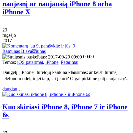
naujesnį ar naujausią iPhone 8 arba
iPhone X
29
rugsėjo
2017
9
Ramūnas Blavaščiūnas
00:00
Temos:
iOS patarimai
,
iPhone
,
Patarimai
Daugelį „iPhone“ turėtojų kankina klausimas: ar keisti turimą
telefono modelį ir jei taip, tai į kurį? O gal pirkti ne patį naujausią?‥
daugiau…
Kuo skiriasi iPhone 8, iPhone 7 ir iPhone
6s
27