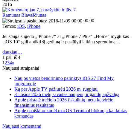
2016
7
Ramūnas Blavaščiūnas
00:00
Temos:
iOS
,
iPhone
Jei staiga sugedo „iPhone 7“ ar „iPhone 7 Plus“ „Home“ mygtukas -
„iOS 10“ gali aptikti šį gedimą ir pasiūlyti laikiną sprendimą…
daugiau…
1 psl. iš 4
1
2
3
4
»
Naujausi straipsniai
Naujos vietos bendrinimo parinktys iOS 27 Find My
programoje
Ką per Apple TV pažiūrėti 2026 m. rugpjūtį
31-osios 2026 metų savaitės naujienų ir gandų apžvalga
Apple pristatė trečiojo 2026 fiskalinių metų ketvirčio
finansinius rezultatus
Apple paaiškino kodėl macOS Terminal blokuoja kai kurias
komandas
Naujausi komentarai