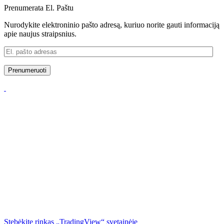
Prenumerata El. Paštu
Nurodykite elektroninio pašto adresą, kuriuo norite gauti informaciją
apie naujus straipsnius.
El.
pašto
adresas
Prenumeruoti
Stebėkite rinkas „TradingView“ svetainėje