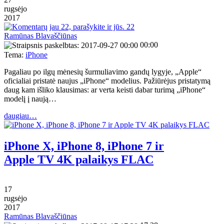
rugsėjo
2017
22
Ramūnas Blavaščiūnas
00:00
Tema:
iPhone
Pagaliau po ilgų mėnesių šurmuliavimo gandų lygyje, „Apple“
oficialiai pristatė naujus „iPhone“ modelius. Pažiūrėjus pristatymą
daug kam išliko klausimas: ar verta keisti dabar turimą „iPhone“
modelį į naują…
daugiau…
iPhone X, iPhone 8, iPhone 7 ir
Apple TV 4K palaikys FLAC
17
rugsėjo
2017
Ramūnas Blavaščiūnas