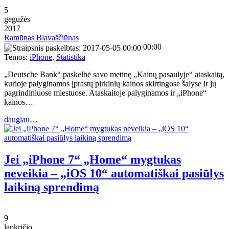
5
gegužės
2017
Ramūnas Blavaščiūnas
00:00
Temos:
iPhone
,
Statistika
„Deutsche Bank“ paskelbė savo metinę „Kainų pasaulyje“ ataskaitą,
kurioje palyginamos įprastų pirkinių kainos skirtingose šalyse ir jų
pagrindiniuose miestuose. Ataskaitoje palyginamos ir „iPhone“
kainos…
daugiau…
Jei „iPhone 7“ „Home“ mygtukas
neveikia – „iOS 10“ automatiškai pasiūlys
laikiną sprendimą
9
lapkričio