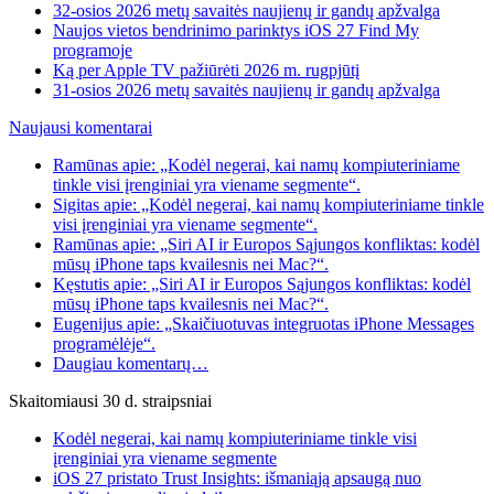
32-osios 2026 metų savaitės naujienų ir gandų apžvalga
Naujos vietos bendrinimo parinktys iOS 27 Find My
programoje
Ką per Apple TV pažiūrėti 2026 m. rugpjūtį
31-osios 2026 metų savaitės naujienų ir gandų apžvalga
Naujausi komentarai
Ramūnas apie: „Kodėl negerai, kai namų kompiuteriniame
tinkle visi įrenginiai yra viename segmente“.
Sigitas apie: „Kodėl negerai, kai namų kompiuteriniame tinkle
visi įrenginiai yra viename segmente“.
Ramūnas apie: „Siri AI ir Europos Sąjungos konfliktas: kodėl
mūsų iPhone taps kvailesnis nei Mac?“.
Kęstutis apie: „Siri AI ir Europos Sąjungos konfliktas: kodėl
mūsų iPhone taps kvailesnis nei Mac?“.
Eugenijus apie: „Skaičiuotuvas integruotas iPhone Messages
programėlėje“.
Daugiau komentarų…
Skaitomiausi 30 d. straipsniai
Kodėl negerai, kai namų kompiuteriniame tinkle visi
įrenginiai yra viename segmente
iOS 27 pristato Trust Insights: išmaniąją apsaugą nuo