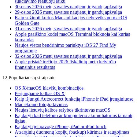
sukčiavimo realiuoju laiku
30-osios 2026 metų savaitės naujienų ir gandų apžvalga
29-osios 2026 metų savaitės naujienų ir gandų apžvalga
Kaip sužinoti kurios Mac aplikacijos nebeveiks po macOS
Golden Gate
31-osios 2026 metų savaitės naujienų ir gandų apžvalga
Apple paaiškino kodėl macOS Terminal blokuoja kai kurias
komandas
Naujos vietos bendrinimo parinktys iOS 27 Find My
programoje
32-osios 2026 metų savaitės naujienų ir gandų apžvalga
Apple pristatė trečiojo 2026 fiskalinių metų ketvirčio
finansinius rezultatus
12 Populiariausių straipsnių
OS X/macOS klavišų kombinacijos
Perjungiame kalbas OS X
Kaip išjungti Autocorrect funkciją iPhone ir iPad įrenginiuose
Mac ekrano fotografavimas
Naujas lietuvių kalbos rašybos tikrintuvas macOS
Ką daryti kad telefono ar kompiuterio akumuliatorius tarnautų
ilgiau
Ką daryti jei pavogė iPhone, iPad ar iPod touch
Atsarginių duomenų kopijų (backup) kūrimas ir saugojimas