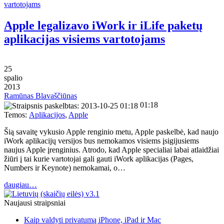
Apple legalizavo iWork ir iLife paketų
aplikacijas visiems vartotojams
25
spalio
2013
Ramūnas Blavaščiūnas
01:18
Temos:
Aplikacijos
,
Apple
Šią savaitę vykusio Apple renginio metu, Apple paskelbė, kad naujo
iWork aplikacijų versijos bus nemokamos visiems įsigijusiems
naujus Apple įrenginius. Atrodo, kad Apple specialiai labai atlaidžiai
žiūri į tai kurie vartotojai gali gauti iWork aplikacijas (Pages,
Numbers ir Keynote) nemokamai, o…
daugiau…
Naujausi straipsniai
Kaip valdyti privatumą iPhone, iPad ir Mac