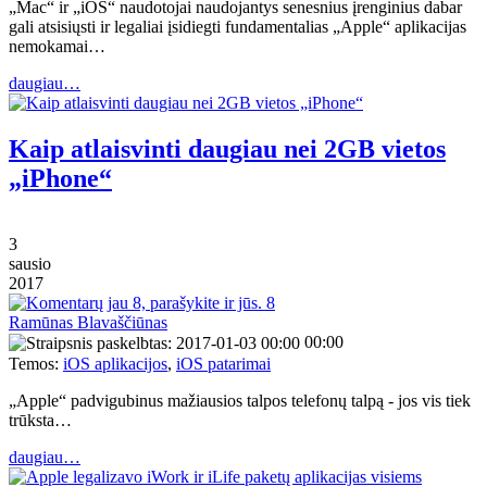
„Mac“ ir „iOS“ naudotojai naudojantys senesnius įrenginius dabar
gali atsisiųsti ir legaliai įsidiegti fundamentalias „Apple“ aplikacijas
nemokamai…
daugiau…
Kaip atlaisvinti daugiau nei 2GB vietos
„iPhone“
3
sausio
2017
8
Ramūnas Blavaščiūnas
00:00
Temos:
iOS aplikacijos
,
iOS patarimai
„Apple“ padvigubinus mažiausios talpos telefonų talpą - jos vis tiek
trūksta…
daugiau…