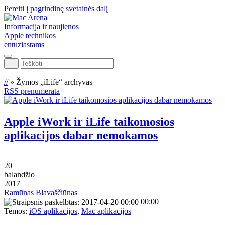
Pereiti į pagrindinę svetainės dalį
Informacija ir naujienos
Apple technikos
entuziastams
Ieškoti
//
»
Žymos „iLife“ archyvas
RSS prenumerata
Apple iWork ir iLife taikomosios
aplikacijos dabar nemokamos
20
balandžio
2017
Ramūnas Blavaščiūnas
00:00
Temos:
iOS aplikacijos
,
Mac aplikacijos