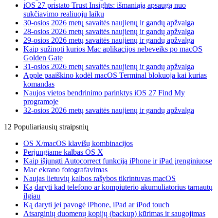
iOS 27 pristato Trust Insights: išmaniąją apsaugą nuo
sukčiavimo realiuoju laiku
30-osios 2026 metų savaitės naujienų ir gandų apžvalga
28-osios 2026 metų savaitės naujienų ir gandų apžvalga
29-osios 2026 metų savaitės naujienų ir gandų apžvalga
Kaip sužinoti kurios Mac aplikacijos nebeveiks po macOS
Golden Gate
31-osios 2026 metų savaitės naujienų ir gandų apžvalga
Apple paaiškino kodėl macOS Terminal blokuoja kai kurias
komandas
Naujos vietos bendrinimo parinktys iOS 27 Find My
programoje
32-osios 2026 metų savaitės naujienų ir gandų apžvalga
12 Populiariausių straipsnių
OS X/macOS klavišų kombinacijos
Perjungiame kalbas OS X
Kaip išjungti Autocorrect funkciją iPhone ir iPad įrenginiuose
Mac ekrano fotografavimas
Naujas lietuvių kalbos rašybos tikrintuvas macOS
Ką daryti kad telefono ar kompiuterio akumuliatorius tarnautų
ilgiau
Ką daryti jei pavogė iPhone, iPad ar iPod touch
Atsarginių duomenų kopijų (backup) kūrimas ir saugojimas