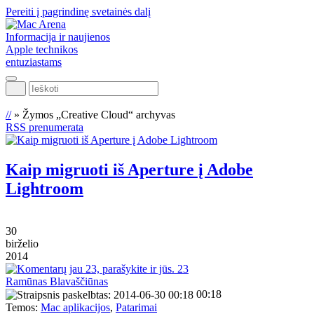
Pereiti į pagrindinę svetainės dalį
Informacija ir naujienos
Apple technikos
entuziastams
Ieškoti
//
»
Žymos „Creative Cloud“ archyvas
RSS prenumerata
Kaip migruoti iš Aperture į Adobe
Lightroom
30
birželio
2014
23
Ramūnas Blavaščiūnas
00:18
Temos:
Mac aplikacijos
,
Patarimai