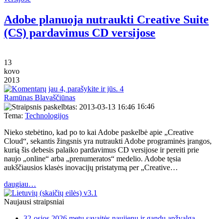
Adobe planuoja nutraukti Creative Suite
(CS) pardavimus CD versijose
13
kovo
2013
4
Ramūnas Blavaščiūnas
16:46
Tema:
Technologijos
Nieko stebėtino, kad po to kai Adobe paskelbė apie „Creative
Cloud“, sekantis žingsnis yra nutraukti Adobe programinės įrangos,
kurią šis debesis palaiko pardavimus CD versijose ir pereiti prie
naujo „online“ arba „prenumeratos“ medelio. Adobe tęsia
aukščiausios klasės inovacijų pristatymą per „Creative…
daugiau…
Naujausi straipsniai
32-osios 2026 metų savaitės naujienų ir gandų apžvalga