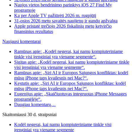
Naujos vietos bendrinimo parinktys iOS 27 Find My
programoje
Ką per Apple TV pažiūrėti 2026 m. rugpjūtį
31-osios 2026 metų savaitės naujienų ir gandų apžvalga
Apple pristatė trečiojo 2026 fiskalinių metų ketvirčio
finansinius rezultatus
Naujausi komentarai
Ramūnas apie: „Kodėl negerai, kai namų kompiuteriniame
tinkle visi įrenginiai yra viename segmente“.
Sigitas apie: „Kodėl negerai, kai namų kompiuteriniame tinkle
visi įrenginiai yra viename segmente“.
Ramūnas apie: „Siri AI ir Europos Sąjungos konfliktas: kodėl
mūsų iPhone taps kvailesnis nei Mac?“.
Kęstutis apie: „Siri AI ir Europos Sąjungos konfliktas: kodėl
mūsų iPhone taps kvailesnis nei Mac?“.
Eugenijus apie: „Skaičiuotuvas integruotas iPhone Messages
programėlėje“.
Daugiau komentarų…
Skaitomiausi 30 d. straipsniai
Kodėl negerai, kai namų kompiuteriniame tinkle visi
įrenginiai yra viename segmente