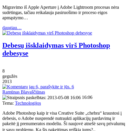
Migravimo iš Apple Aperture į Adobe Lightroom procesas nėra
sudėtingas, tačiau reikalauja pasiruošimo ir proceso eigos
apmąstymo…
daugiau…
Debesų išsklaidymas virš Photoshop
debesyse
8
gegužės
2013
6
Ramūnas Blavaščiūnas
16:06
Tema:
Technologijos
Adobe Photoshop kaip ir visa Creative Suite „chebra“ kraustosi į
debesis, o Adobe nusprendė nutraukti aplikacijų pardavimą ir
pakeitė jį prenumeratos modeliu. Ši naujovė atnešė savų privalumų
ir savų problemų. Ką šis pakeitimas reiškia jums?‥