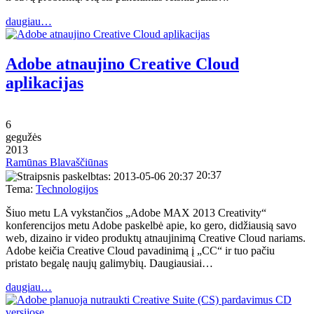
daugiau…
Adobe atnaujino Creative Cloud
aplikacijas
6
gegužės
2013
Ramūnas Blavaščiūnas
20:37
Tema:
Technologijos
Šiuo metu LA vykstančios „Adobe MAX 2013 Creativity“
konferencijos metu Adobe paskelbė apie, ko gero, didžiausią savo
web, dizaino ir video produktų atnaujinimą Creative Cloud nariams.
Adobe keičia Creative Cloud pavadinimą į „CC“ ir tuo pačiu
pristato begalę naujų galimybių. Daugiausiai…
daugiau…