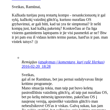
Sveikas, Ramūnai,
Kažkada turėjau porą restartų kompo - nesankcionuotų ir gal
sykį, kažkokį vaizdinį glitch'ą, kuriuso nurašiau OS
grybavimui, ar gali būti, kad tai yra tie simptomai? Ir nešti
kompą just, kad kažką pakeistų? Konkrečiau ar čia liga
visiems gamintiems laptopams ir jie visi pasmerkti ar ne? Btw
ir jei pats esu iš vidaus keitės termo pastas, hard'us ir pan. man
vistiek taisys? :))
Remigijus
(atsakymas į komentarą, kurį rašė
Herkus
)
2016-02-20 18:28
Sveikas,
gal aš ne Ramūnas, bet jau pernai sudalyvavau šitoje
keitimo programoje.
Mano situacija tokia, man taip pat buvo keletą
pasirodžiūsiu vaizdinių glitch'ų, aš taip pat nurašiau OS,
bet po kelių mėnesių ignoravimo, pakeičiau OS į
naujesnę versiją, apsireiškė vaizdinis glitch'o man
nebeužsikrovė OS'as ir viskas. Galvą sukau, kas jam