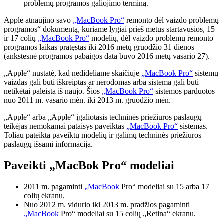
problemų programos galiojimo terminą.
Apple atnaujino savo
„MacBook Pro“
remonto dėl vaizdo problemų
programos“ dokumentą, kuriame lygiai prieš metus startavusios, 15
ir 17 colių
„MacBook Pro“
modelių, dėl vaizdo problemų remonto
programos laikas pratęstas iki 2016 metų gruodžio 31 dienos
(ankstesnė programos pabaigos data buvo 2016 metų vasario 27).
„Apple“ nustatė, kad nedideliame skaičiuje
„MacBook Pro“
sistemų
vaizdas gali būti iškreiptas ar nerodomas arba sistema gali būti
netikėtai paleista iš naujo. Šios
„MacBook Pro“
sistemos parduotos
nuo 2011 m. vasario mėn. iki 2013 m. gruodžio mėn.
„Apple“ arba „Apple“ įgaliotasis techninės priežiūros paslaugų
teikėjas nemokamai pataisys paveiktas
„MacBook Pro“
sistemas.
Toliau pateikta paveiktų modelių ir galimų techninės priežiūros
paslaugų išsami informacija.
Paveikti „MacBok Pro“ modeliai
2011 m. pagaminti
„MacBook
Pro“ modeliai su 15 arba 17
colių ekranu.
Nuo 2012 m. vidurio iki 2013 m. pradžios pagaminti
„MacBook
Pro“ modeliai su 15 colių „Retina“ ekranu.