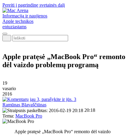
Pereiti į pagrindinę svetainės dalį
Informacija ir naujienos
Apple technikos
entuziastams
Ieškoti
Apple pratęsė „MacBook Pro“ remonto
dėl vaizdo problemų programą
19
vasario
2016
3
Ramūnas Blavaščiūnas
20:18
Tema:
MacBook Pro
Apple pratęsė „MacBook Pro“ remonto dėl vaizdo