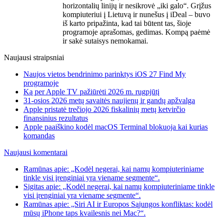
horizontalių linijų ir nesikrovė „iki galo“. Grįžus
kompiuteriui į Lietuvą ir nunešus į iDeal – buvo
iš karto pripažinta, kad tai būtent tas, šioje
programoje aprašomas, gedimas. Kompą paėmė
ir sakė sutaisys nemokamai.
Naujausi straipsniai
Naujos vietos bendrinimo parinktys iOS 27 Find My
programoje
Ką per Apple TV pažiūrėti 2026 m. rugpjūtį
31-osios 2026 metų savaitės naujienų ir gandų apžvalga
Apple pristatė trečiojo 2026 fiskalinių metų ketvirčio
finansinius rezultatus
Apple paaiškino kodėl macOS Terminal blokuoja kai kurias
komandas
Naujausi komentarai
Ramūnas apie: „Kodėl negerai, kai namų kompiuteriniame
tinkle visi įrenginiai yra viename segmente“.
Sigitas apie: „Kodėl negerai, kai namų kompiuteriniame tinkle
visi įrenginiai yra viename segmente“.
Ramūnas apie: „Siri AI ir Europos Sąjungos konfliktas: kodėl
mūsų iPhone taps kvailesnis nei Mac?“.