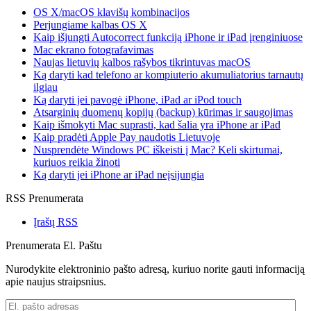
OS X/macOS klavišų kombinacijos
Perjungiame kalbas OS X
Kaip išjungti Autocorrect funkciją iPhone ir iPad įrenginiuose
Mac ekrano fotografavimas
Naujas lietuvių kalbos rašybos tikrintuvas macOS
Ką daryti kad telefono ar kompiuterio akumuliatorius tarnautų
ilgiau
Ką daryti jei pavogė iPhone, iPad ar iPod touch
Atsarginių duomenų kopijų (backup) kūrimas ir saugojimas
Kaip išmokyti Mac suprasti, kad šalia yra iPhone ar iPad
Kaip pradėti Apple Pay naudotis Lietuvoje
Nusprendėte Windows PC iškeisti į Mac? Keli skirtumai,
kuriuos reikia žinoti
Ką daryti jei iPhone ar iPad neįsijungia
RSS Prenumerata
Įrašų RSS
Prenumerata El. Paštu
Nurodykite elektroninio pašto adresą, kuriuo norite gauti informaciją
apie naujus straipsnius.
El.