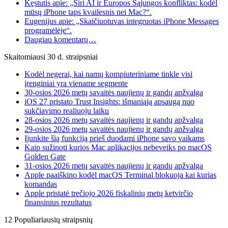
Kęstutis apie: „Siri AI ir Europos Sąjungos konfliktas: kodėl
mūsų iPhone taps kvailesnis nei Mac?“.
Eugenijus apie: „Skaičiuotuvas integruotas iPhone Messages
programėlėje“.
Daugiau komentarų…
Skaitomiausi 30 d. straipsniai
Kodėl negerai, kai namų kompiuteriniame tinkle visi
įrenginiai yra viename segmente
30-osios 2026 metų savaitės naujienų ir gandų apžvalga
iOS 27 pristato Trust Insights: išmaniąją apsaugą nuo
sukčiavimo realiuoju laiku
28-osios 2026 metų savaitės naujienų ir gandų apžvalga
29-osios 2026 metų savaitės naujienų ir gandų apžvalga
Įjunkite šią funkciją prieš duodami iPhone savo vaikams
Kaip sužinoti kurios Mac aplikacijos nebeveiks po macOS
Golden Gate
31-osios 2026 metų savaitės naujienų ir gandų apžvalga
Apple paaiškino kodėl macOS Terminal blokuoja kai kurias
komandas
Apple pristatė trečiojo 2026 fiskalinių metų ketvirčio
finansinius rezultatus
12 Populiariausių straipsnių