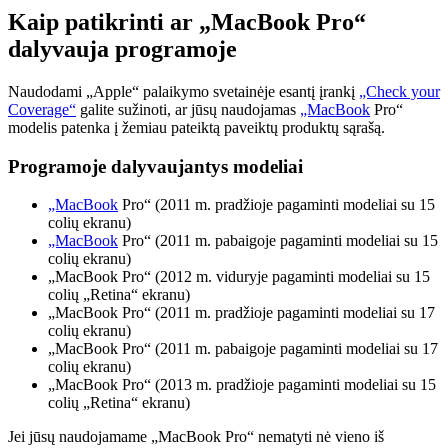
Kaip patikrinti ar „MacBook Pro“
dalyvauja programoje
Naudodami „Apple“ palaikymo svetainėje esantį įrankį
„Check your
Coverage“
galite sužinoti, ar jūsų naudojamas
„MacBook
Pro“
modelis patenka į žemiau pateiktą paveiktų produktų sąrašą.
Programoje dalyvaujantys modeliai
„MacBook
Pro“ (2011 m. pradžioje pagaminti modeliai su 15
colių ekranu)
„MacBook
Pro“ (2011 m. pabaigoje pagaminti modeliai su 15
colių ekranu)
„MacBook Pro“ (2012 m. viduryje pagaminti modeliai su 15
colių „Retina“ ekranu)
„MacBook Pro“ (2011 m. pradžioje pagaminti modeliai su 17
colių ekranu)
„MacBook Pro“ (2011 m. pabaigoje pagaminti modeliai su 17
colių ekranu)
„MacBook Pro“ (2013 m. pradžioje pagaminti modeliai su 15
colių „Retina“ ekranu)
Jei jūsų naudojamame „MacBook Pro“ nematyti nė vieno iš