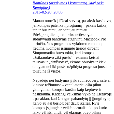
Ramūnas
(atsakymas į komentarą, kurį rašė
Remigijus
)
2016-02-20 20:03
Manau nunešk į iDeal servisą, pasakyk kas buvo,
jei kompas patenka į programą – pakeis kažką
ten ir bus ramu, ar bent jau ramiau.
Prieš porą dienų man teko netiesiogiai
sudalyvauti bandyme atgaivinti MacBook Pro
turinčio, šios programos vykdomo remonto,
gedimą. Kompas išsijungė tiesiog dirbant.
Simptomatika buvo tokia, kad kompas
užsikraudavo „iki pusės“ - ekranas keistai
rausvas ir „dryžuotas“, ekrane obuolys ir kiek
daugiau nei iki pusės užpildyta progreso juosta ir
toliau nė iš vietos.
Nepadėjo nei badymas jį įkrauti recovery, safe ar
kituose režimuose - ventiliatoriai ošia pilnu
galingumu, kompas karštas kaip keptuvė ir
nesikrauna. Kadangi veiksmas vyko ne Lietuvoje
- pasakiau, kad žmogus pabandytų jį įjungti ryte,
galvojau gal tiesiog per daug įkaitęs. Ryte
kompas įsijungė ir veikė normaliai iki po kurio
laiko vėl išsijungė, vėl ekranas buvo pilnas