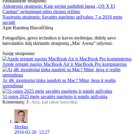
Pasidalinkite straipsniu:
Ankstesnis straipsnis:
Kaip greitai padidinti langą „OS X El
Capitan“ neįjungiant pilno ekrano režimo
Naujesnis straipsnis:
Savaitės naujienų apžvalga: 7-a 2016 metų
savaitė
Apie Ramūną Blavaščiūną
Fotografijos, geros technikos ir kavos mylėtojas, didelę savo
laisvalaikio dalį skiriantis straipsnių „Mac Arena“ rašymui.
Susiję straipsniai:
Apple pristatė naujus MacBook Air ir MacBook Pro kompiuterius
Ar 4K monitoriai tinka naudoti su Mac? Mitai, tiesa ir realūs
sprendimai
51-osios 2025 metų savaitės naujienų ir gandų apžvalga
Komentarų: 3
| Ačiū, kad rašote lietuviškai
Herkus
2016-02-20 12:27