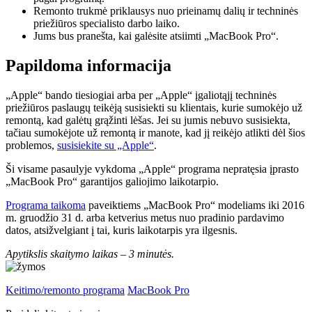
Remonto trukmė priklausys nuo prieinamų dalių ir techninės
priežiūros specialisto darbo laiko.
Jums bus pranešta, kai galėsite atsiimti „MacBook Pro“.
Papildoma informacija
„Apple“ bando tiesiogiai arba per „Apple“ įgaliotąjį techninės
priežiūros paslaugų teikėją susisiekti su klientais, kurie sumokėjo už
remontą, kad galėtų grąžinti lėšas. Jei su jumis nebuvo susisiekta,
tačiau sumokėjote už remontą ir manote, kad jį reikėjo atlikti dėl šios
problemos,
susisiekite su „Apple“
.
Ši visame pasaulyje vykdoma „Apple“ programa nepratęsia įprasto
„MacBook Pro“ garantijos galiojimo laikotarpio.
Programa taikoma
paveiktiems „MacBook Pro“ modeliams iki 2016
m. gruodžio 31 d. arba ketverius metus nuo pradinio pardavimo
datos, atsižvelgiant į tai, kuris laikotarpis yra ilgesnis.
Apytikslis skaitymo laikas –
3 minutės.
Keitimo/remonto programa
MacBook Pro