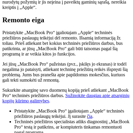
nurodytų požymių ir jis neįeina į paveiktų gaminių sąrašą, nereikia
kreiptis į „Apple“.
Remonto eiga
Pristatykite „MacBook Pro“ įgaliotajam „Apple“ techninės
priežiūros paslaugų teikėjui dėl remonto. Išsamią informaciją žr.
toliau. Prieš atliekant bet kokius techninės priežiūros darbus, bus
patikrinta, ar jūsų „MacBook Pro“ gali būti taisomas pagal šią
programą ir ar veikia kitos jo funkcijos.
Jei jūsų „MacBook Pro“ pažeistas (pvz., įskilęs jo ekranas) ir todėl
negalima jo pataisyti, atliekant techninę priežiūrą reikės išspręsti šią
problemą. Jums bus pranešta apie papildomus mokesčius, kuriuos
gali tekti sumokėti už remontą.
Sukurkite atsarginę savo duomenų kopiją prieš atliekant „MacBook
Pro“ techninės priežiūros darbus.
Sužinokite daugiau apie atsarginių
kopijų kūrimo galimybes
.
Pristatykite „MacBook Pro“ įgaliotajam „Apple“ techninės
priežiūros paslaugų teikėjui. Jį surasite
čia
.
Techninės priežiūros specialistas atliks diagnostinį „MacBook
Pro“ testą ir patikrins, ar kompiuteris tinkamas remontuoti
pagal programą.