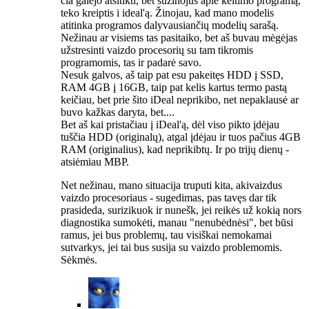
čia galėjo atsitikti, bet sužinojus apie keitimo programą,
teko kreiptis i ideal'ą. Žinojau, kad mano modelis
atitinka programos dalyvausiančių modelių sarašą.
Nežinau ar visiems tas pasitaiko, bet aš buvau mėgėjas
užstresinti vaizdo procesorių su tam tikromis
programomis, tas ir padarė savo.
Nesuk galvos, aš taip pat esu pakeitęs HDD į SSD,
RAM 4GB į 16GB, taip pat kelis kartus termo pastą
keičiau, bet prie šito iDeal neprikibo, net nepaklausė ar
buvo kažkas daryta, bet....
Bet aš kai pristačiau į iDeal'ą, dėl viso pikto įdėjau
tuščia HDD (originalų), atgal įdėjau ir tuos pačius 4GB
RAM (originalius), kad neprikibtų. Ir po trijų dienų -
atsiėmiau MBP.
Net nežinau, mano situacija truputi kita, akivaizdus
vaizdo procesoriaus - sugedimas, pas tavęs dar tik
prasideda, surizikuok ir nunešk, jei reikės už kokią nors
diagnostika sumokėti, manau "nenubėdnėsi", bet būsi
ramus, jei bus problemų, tau visiškai nemokamai
sutvarkys, jei tai bus susija su vaizdo problemomis.
Sėkmės.