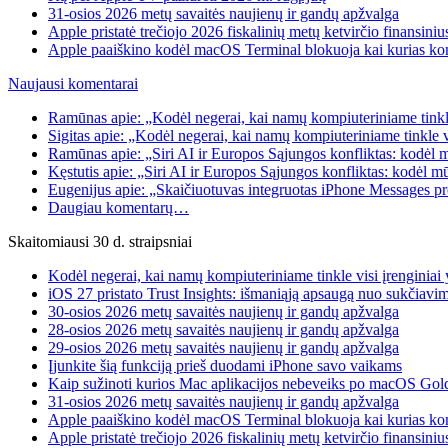
31-osios 2026 metų savaitės naujienų ir gandų apžvalga
Apple pristatė trečiojo 2026 fiskalinių metų ketvirčio finansiniu
Apple paaiškino kodėl macOS Terminal blokuoja kai kurias k
Naujausi komentarai
Ramūnas apie: „Kodėl negerai, kai namų kompiuteriniame tinkle
Sigitas apie: „Kodėl negerai, kai namų kompiuteriniame tinkle 
Ramūnas apie: „Siri AI ir Europos Sąjungos konfliktas: kodėl 
Kęstutis apie: „Siri AI ir Europos Sąjungos konfliktas: kodėl m
Eugenijus apie: „Skaičiuotuvas integruotas iPhone Messages p
Daugiau komentarų…
Skaitomiausi 30 d. straipsniai
Kodėl negerai, kai namų kompiuteriniame tinkle visi įrenginia
iOS 27 pristato Trust Insights: išmaniąją apsaugą nuo sukčiavim
30-osios 2026 metų savaitės naujienų ir gandų apžvalga
28-osios 2026 metų savaitės naujienų ir gandų apžvalga
29-osios 2026 metų savaitės naujienų ir gandų apžvalga
Įjunkite šią funkciją prieš duodami iPhone savo vaikams
Kaip sužinoti kurios Mac aplikacijos nebeveiks po macOS Gol
31-osios 2026 metų savaitės naujienų ir gandų apžvalga
Apple paaiškino kodėl macOS Terminal blokuoja kai kurias k
Apple pristatė trečiojo 2026 fiskalinių metų ketvirčio finansiniu