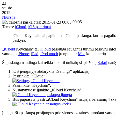
23
sausio
2015
Niurzga
00:05
Temos:
iCloud
,
iOS patarimai
iCloud Keychain tai papildoma iCloud paslauga, kurios pagalba 
paskyra.
„iCloud
Keychain“ tai
iCloud
paslauga saugantis turimų paskyrų infor
vartotojo
iPhone
,
iPad
,
iPod touch
įrenginių ir
Mac
kompiuterių.
Ši paslauga naudinga kai reikia sukurti unikalų slaptažodį.
Safari
narš
iOS įrenginyje atidarykite „Settings“ aplikaciją.
Pasirinkite „iCloud“.
Pasirinkite „Keychain“.
Nustatymuose įjunkite „iCloud Keychain“
.
Bus paprašyta įvesti „iCloud Keychain“ naują arba esamą 4 ska
Įjungus šią paslaugą prisijungus prie vienos svetainės nurodant vartoto