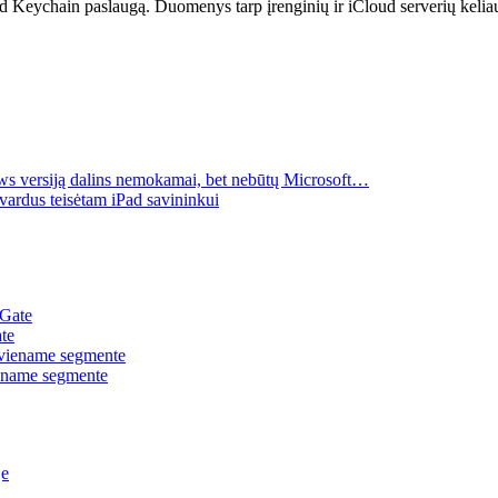
d Keychain paslaugą. Duomenys tarp įrenginių ir iCloud serverių keliauja
s versiją dalins nemokamai, bet nebūtų Microsoft…
vardus teisėtam iPad savininkui
te
iename segmente
je