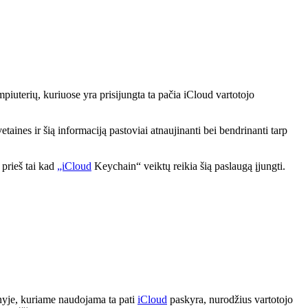
iuterių, kuriuose yra prisijungta ta pačia iCloud vartotojo
etaines ir šią informaciją pastoviai atnaujinanti bei bendrinanti tarp
 prieš tai kad
„iCloud
Keychain“ veiktų reikia šią paslaugą įjungti.
ginyje, kuriame naudojama ta pati
iCloud
paskyra, nurodžius vartotojo