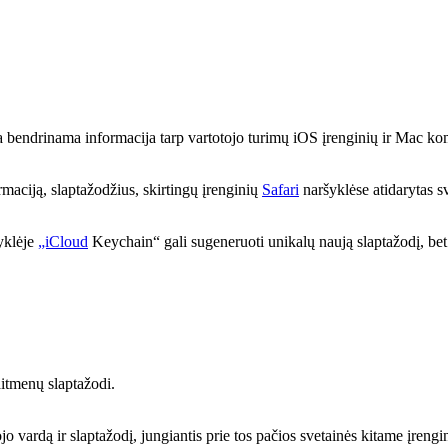
bendrinama informacija tarp vartotojo turimų iOS įrenginių ir Mac komp
maciją, slaptažodžius, skirtingų įrenginių
Safari
naršyklėse atidarytas sv
yklėje
„iCloud
Keychain“ gali sugeneruoti unikalų naują slaptažodį, bet
itmenų slaptažodi.
jo vardą ir slaptažodį, jungiantis prie tos pačios svetainės kitame įren