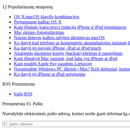
12 Populiariausių straipsnių
OS X/macOS klavišų kombinacijos
Perjungiame kalbas OS X
Kaip išjungti Autocorrect funkciją iPhone ir iPad įrenginiuose
Mac ekrano fotografavimas
Naujas lietuvių kalbos rašybos tikrintuvas macOS
Ką daryti kad telefono ar kompiuterio akumuliatorius tarnautų i
Ką daryti jei pavogė iPhone, iPad ar iPod touch
Atsarginių duomenų kopijų (backup) kūrimas ir saugojimas
Kaip išmokyti Mac suprasti, kad šalia yra iPhone ar iPad
Kaip pradėti Apple Pay naudotis Lietuvoje
Nusprendėte Windows PC iškeisti į Mac? Keli skirtumai, kuriuos
Ką daryti jei iPhone ar iPad neįsijungia
RSS Prenumerata
Įrašų RSS
Prenumerata El. Paštu
Nurodykite elektroninio pašto adresą, kuriuo norite gauti informaciją a
El.
pašto