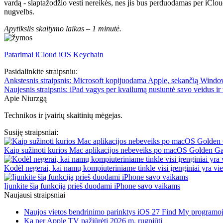
vardą - slaptažodžio vesti nereikės, nes jis bus perduodamas per iClou
nugvelbs.
Apytikslis skaitymo laikas –
1 minutė.
Patarimai
iCloud
iOS
Keychain
Pasidalinkite straipsniu:
Ankstesnis straipsnis:
Microsoft kopijuodama Apple, sekančią Window
Naujesnis straipsnis:
iPad vagys per kvailumą nusiuntė savo veidus ir 
Apie Niurzgą
Technikos ir įvairių skaitinių mėgejas.
Susiję straipsniai:
Kaip sužinoti kurios Mac aplikacijos nebeveiks po macOS Golden Ga
Kodėl negerai, kai namų kompiuteriniame tinkle visi įrenginiai yra v
Įjunkite šią funkciją prieš duodami iPhone savo vaikams
Naujausi straipsniai
Naujos vietos bendrinimo parinktys iOS 27 Find My programo
Ką per Apple TV pažiūrėti 2026 m. rugpjūtį