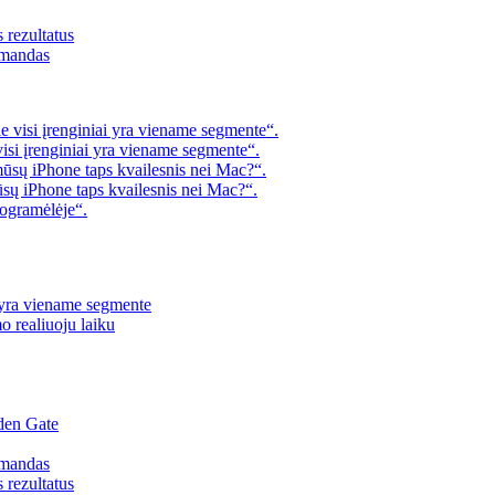
s rezultatus
omandas
 visi įrenginiai yra viename segmente“.
visi įrenginiai yra viename segmente“.
mūsų iPhone taps kvailesnis nei Mac?“.
ūsų iPhone taps kvailesnis nei Mac?“.
rogramėlėje“.
i yra viename segmente
o realiuoju laiku
den Gate
omandas
s rezultatus