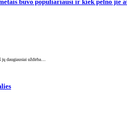
tais buvo populiariausi ir kiek pelno jie a
š jų daugiausiai uždirba…
lies