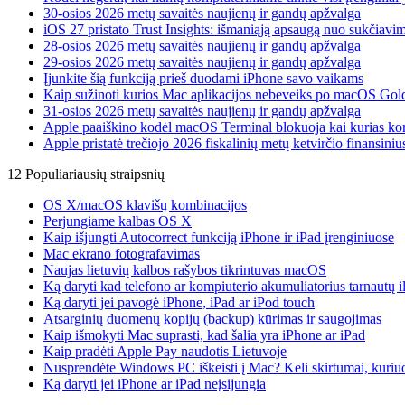
30-osios 2026 metų savaitės naujienų ir gandų apžvalga
iOS 27 pristato Trust Insights: išmaniąją apsaugą nuo sukčiavim
28-osios 2026 metų savaitės naujienų ir gandų apžvalga
29-osios 2026 metų savaitės naujienų ir gandų apžvalga
Įjunkite šią funkciją prieš duodami iPhone savo vaikams
Kaip sužinoti kurios Mac aplikacijos nebeveiks po macOS Gol
31-osios 2026 metų savaitės naujienų ir gandų apžvalga
Apple paaiškino kodėl macOS Terminal blokuoja kai kurias k
Apple pristatė trečiojo 2026 fiskalinių metų ketvirčio finansiniu
12 Populiariausių straipsnių
OS X/macOS klavišų kombinacijos
Perjungiame kalbas OS X
Kaip išjungti Autocorrect funkciją iPhone ir iPad įrenginiuose
Mac ekrano fotografavimas
Naujas lietuvių kalbos rašybos tikrintuvas macOS
Ką daryti kad telefono ar kompiuterio akumuliatorius tarnautų i
Ką daryti jei pavogė iPhone, iPad ar iPod touch
Atsarginių duomenų kopijų (backup) kūrimas ir saugojimas
Kaip išmokyti Mac suprasti, kad šalia yra iPhone ar iPad
Kaip pradėti Apple Pay naudotis Lietuvoje
Nusprendėte Windows PC iškeisti į Mac? Keli skirtumai, kuriuos
Ką daryti jei iPhone ar iPad neįsijungia