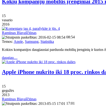
Kokių kompanijų mobilūs įrenginiai 2015 me
15
vasario
2016
4
Ramūnas Blavaščiūnas
08:54
Temos:
Apple
,
Samsung
,
Statistika
Kokios kompanijos daugiausiai parduoda mobilių įrenginių ir kurios i
daugiau…
Apple iPhone nukrito iki 18 proc. rinkos da
15
gegužės
2013
Ramūnas Blavaščiūnas
17:01