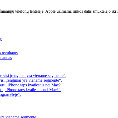
išmaniųjų telefonų lentelėje, Apple užimama rinkos dalis smuktelėjo i
je
s rezultatus
omandas
 visi įrenginiai yra viename segmente“.
visi įrenginiai yra viename segmente“.
mūsų iPhone taps kvailesnis nei Mac?“.
ūsų iPhone taps kvailesnis nei Mac?“.
rogramėlėje“.
i yra viename segmente