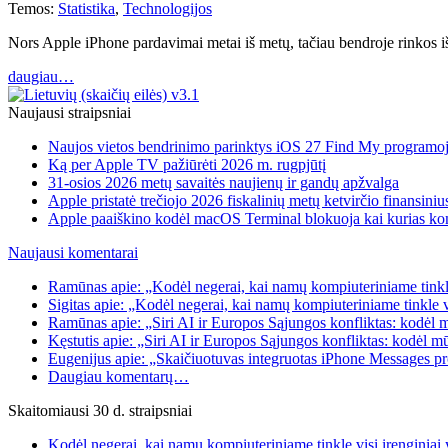
Temos:
Statistika
,
Technologijos
Nors Apple iPhone pardavimai metai iš metų, tačiau bendroje rinkos 
daugiau…
Naujausi straipsniai
Naujos vietos bendrinimo parinktys iOS 27 Find My programo
Ką per Apple TV pažiūrėti 2026 m. rugpjūtį
31-osios 2026 metų savaitės naujienų ir gandų apžvalga
Apple pristatė trečiojo 2026 fiskalinių metų ketvirčio finansiniu
Apple paaiškino kodėl macOS Terminal blokuoja kai kurias k
Naujausi komentarai
Ramūnas apie: „Kodėl negerai, kai namų kompiuteriniame tinkle
Sigitas apie: „Kodėl negerai, kai namų kompiuteriniame tinkle 
Ramūnas apie: „Siri AI ir Europos Sąjungos konfliktas: kodėl 
Kęstutis apie: „Siri AI ir Europos Sąjungos konfliktas: kodėl m
Eugenijus apie: „Skaičiuotuvas integruotas iPhone Messages p
Daugiau komentarų…
Skaitomiausi 30 d. straipsniai
Kodėl negerai, kai namų kompiuteriniame tinkle visi įrenginia