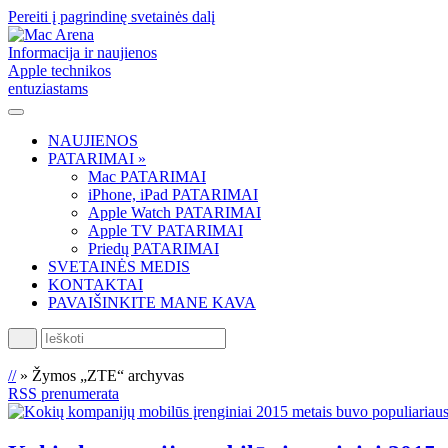
Pereiti į pagrindinę svetainės dalį
Informacija ir naujienos
Apple technikos
entuziastams
NAUJIENOS
PATARIMAI »
Mac PATARIMAI
iPhone, iPad PATARIMAI
Apple Watch PATARIMAI
Apple TV PATARIMAI
Priedų PATARIMAI
SVETAINĖS MEDIS
KONTAKTAI
PAVAIŠINKITE MANE KAVA
Ieškoti
//
»
Žymos „ZTE“ archyvas
RSS prenumerata