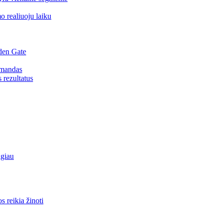
o realiuoju laiku
den Gate
omandas
s rezultatus
lgiau
 reikia žinoti