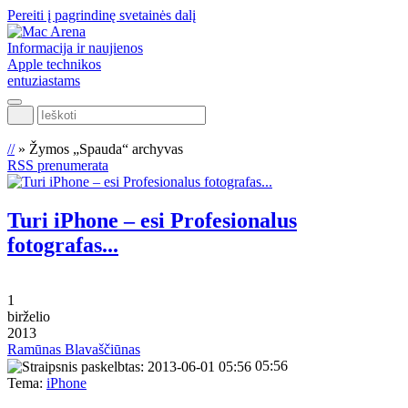
Pereiti į pagrindinę svetainės dalį
Informacija ir naujienos
Apple technikos
entuziastams
Ieškoti
//
»
Žymos „Spauda“ archyvas
RSS prenumerata
Turi iPhone – esi Profesionalus
fotografas...
1
birželio
2013
Ramūnas Blavaščiūnas
05:56
Tema:
iPhone