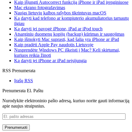
Kaip išjungti Autocorrect funkciją iPhone ir iPad įrenginiuose
Mac ekrano fotografavimas
Naujas lietuvių kalbos rašybos tikrintuvas macOS
Ką daryti kad telefono ar kompiuterio akumuliatorius tarnautų
ilgiau
Ką daryti jei pavogė iPhone, iPad ar iPod touch
Atsarginių duomenų kopijų (backup) kūrimas ir saugojimas
Kaip išmokyti Mac suprasti, kad šalia yra iPhone ar iPad
Kaip pradėti Apple Pay naudotis Lietuvoje
Nusprendėte Windows PC iškeisti į Mac? Keli skirtumai,
kuriuos reikia žinoti
Ką daryti jei iPhone ar iPad neįsijungia
RSS Prenumerata
Įrašų RSS
Prenumerata El. Paštu
Nurodykite elektroninio pašto adresą, kuriuo norite gauti informaciją
apie naujus straipsnius.
El.
pašto
adresas
Prenumeruoti