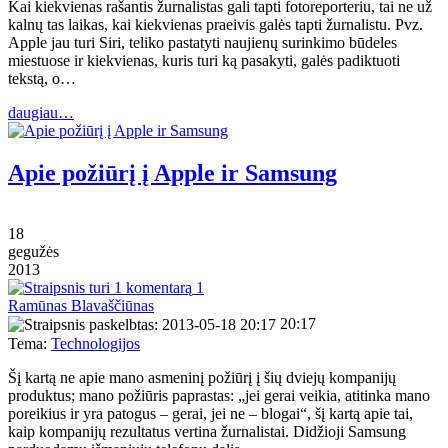
Kai kiekvienas rašantis žurnalistas gali tapti fotoreporteriu, tai ne už
kalnų tas laikas, kai kiekvienas praeivis galės tapti žurnalistu. Pvz.
Apple jau turi Siri, teliko pastatyti naujienų surinkimo būdeles
miestuose ir kiekvienas, kuris turi ką pasakyti, galės padiktuoti
tekstą, o…
daugiau…
Apie požiūrį į Apple ir Samsung
18
gegužės
2013
1
Ramūnas Blavaščiūnas
20:17
Tema:
Technologijos
Šį kartą ne apie mano asmeninį požiūrį į šių dviejų kompanijų
produktus; mano požiūris paprastas: „jei gerai veikia, atitinka mano
poreikius ir yra patogus – gerai, jei ne – blogai“, šį kartą apie tai,
kaip kompanijų rezultatus vertina žurnalistai. Didžioji Samsung