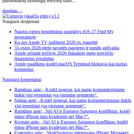
parduodamų išmaniųjų telefonų dalis…
daugiau…
Naujausi straipsniai
Naujos vietos bendrinimo parinktys iOS 27 Find My
programoje
Ką per Apple TV pažiūrėti 2026 m. rugpjūtį
31-osios 2026 metų savaitės naujienų ir gandų apžvalga
Apple pristatė trečiojo 2026 fiskalinių metų ketvirčio
finansinius rezultatus
Apple paaiškino kodėl macOS Terminal blokuoja kai kurias
komandas
Naujausi komentarai
Ramūnas apie: „Kodėl negerai, kai namų kompiuteriniame
tinkle visi įrenginiai yra viename segmente“.
Sigitas apie: „Kodėl negerai, kai namų kompiuteriniame tinkle
visi įrenginiai yra viename segmente“.
Ramūnas apie: „Siri AI ir Europos Sąjungos konfliktas: kodėl
mūsų iPhone taps kvailesnis nei Mac?“.
Kęstutis apie: „Siri AI ir Europos Sąjungos konfliktas: kodėl
mūsų iPhone taps kvailesnis nei Mac?“.
Eugenijus apie: „Skaičiuotuvas integruotas iPhone Messages