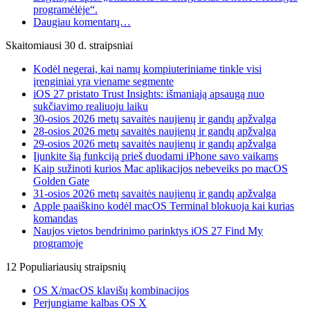
programėlėje“.
Daugiau komentarų…
Skaitomiausi 30 d. straipsniai
Kodėl negerai, kai namų kompiuteriniame tinkle visi
įrenginiai yra viename segmente
iOS 27 pristato Trust Insights: išmaniąją apsaugą nuo
sukčiavimo realiuoju laiku
30-osios 2026 metų savaitės naujienų ir gandų apžvalga
28-osios 2026 metų savaitės naujienų ir gandų apžvalga
29-osios 2026 metų savaitės naujienų ir gandų apžvalga
Įjunkite šią funkciją prieš duodami iPhone savo vaikams
Kaip sužinoti kurios Mac aplikacijos nebeveiks po macOS
Golden Gate
31-osios 2026 metų savaitės naujienų ir gandų apžvalga
Apple paaiškino kodėl macOS Terminal blokuoja kai kurias
komandas
Naujos vietos bendrinimo parinktys iOS 27 Find My
programoje
12 Populiariausių straipsnių
OS X/macOS klavišų kombinacijos
Perjungiame kalbas OS X