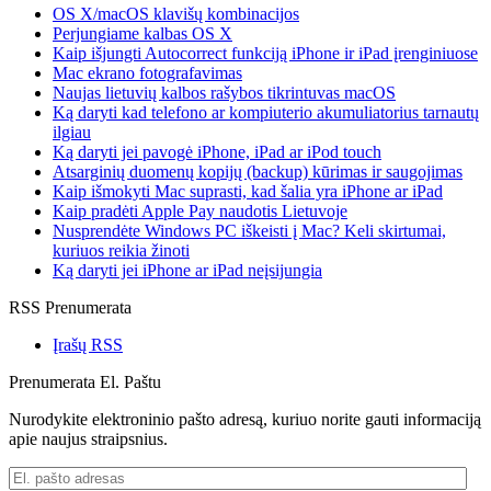
OS X/macOS klavišų kombinacijos
Perjungiame kalbas OS X
Kaip išjungti Autocorrect funkciją iPhone ir iPad įrenginiuose
Mac ekrano fotografavimas
Naujas lietuvių kalbos rašybos tikrintuvas macOS
Ką daryti kad telefono ar kompiuterio akumuliatorius tarnautų
ilgiau
Ką daryti jei pavogė iPhone, iPad ar iPod touch
Atsarginių duomenų kopijų (backup) kūrimas ir saugojimas
Kaip išmokyti Mac suprasti, kad šalia yra iPhone ar iPad
Kaip pradėti Apple Pay naudotis Lietuvoje
Nusprendėte Windows PC iškeisti į Mac? Keli skirtumai,
kuriuos reikia žinoti
Ką daryti jei iPhone ar iPad neįsijungia
RSS Prenumerata
Įrašų RSS
Prenumerata El. Paštu
Nurodykite elektroninio pašto adresą, kuriuo norite gauti informaciją
apie naujus straipsnius.
El.