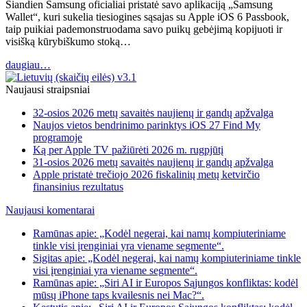
Šiandien Samsung oficialiai pristatė savo aplikaciją „Samsung
Wallet“, kuri sukelia tiesiogines sąsajas su Apple iOS 6 Passbook,
taip puikiai pademonstruodama savo puikų gebėjimą kopijuoti ir
visišką kūrybiškumo stoką…
daugiau…
Naujausi straipsniai
32-osios 2026 metų savaitės naujienų ir gandų apžvalga
Naujos vietos bendrinimo parinktys iOS 27 Find My
programoje
Ką per Apple TV pažiūrėti 2026 m. rugpjūtį
31-osios 2026 metų savaitės naujienų ir gandų apžvalga
Apple pristatė trečiojo 2026 fiskalinių metų ketvirčio
finansinius rezultatus
Naujausi komentarai
Ramūnas apie: „Kodėl negerai, kai namų kompiuteriniame
tinkle visi įrenginiai yra viename segmente“.
Sigitas apie: „Kodėl negerai, kai namų kompiuteriniame tinkle
visi įrenginiai yra viename segmente“.
Ramūnas apie: „Siri AI ir Europos Sąjungos konfliktas: kodėl
mūsų iPhone taps kvailesnis nei Mac?“.