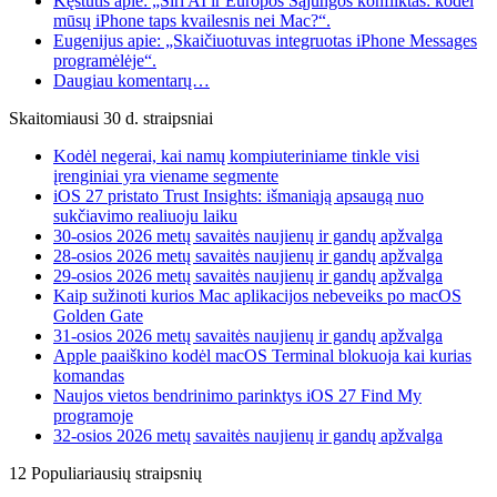
Kęstutis apie: „Siri AI ir Europos Sąjungos konfliktas: kodėl
mūsų iPhone taps kvailesnis nei Mac?“.
Eugenijus apie: „Skaičiuotuvas integruotas iPhone Messages
programėlėje“.
Daugiau komentarų…
Skaitomiausi 30 d. straipsniai
Kodėl negerai, kai namų kompiuteriniame tinkle visi
įrenginiai yra viename segmente
iOS 27 pristato Trust Insights: išmaniąją apsaugą nuo
sukčiavimo realiuoju laiku
30-osios 2026 metų savaitės naujienų ir gandų apžvalga
28-osios 2026 metų savaitės naujienų ir gandų apžvalga
29-osios 2026 metų savaitės naujienų ir gandų apžvalga
Kaip sužinoti kurios Mac aplikacijos nebeveiks po macOS
Golden Gate
31-osios 2026 metų savaitės naujienų ir gandų apžvalga
Apple paaiškino kodėl macOS Terminal blokuoja kai kurias
komandas
Naujos vietos bendrinimo parinktys iOS 27 Find My
programoje
32-osios 2026 metų savaitės naujienų ir gandų apžvalga
12 Populiariausių straipsnių