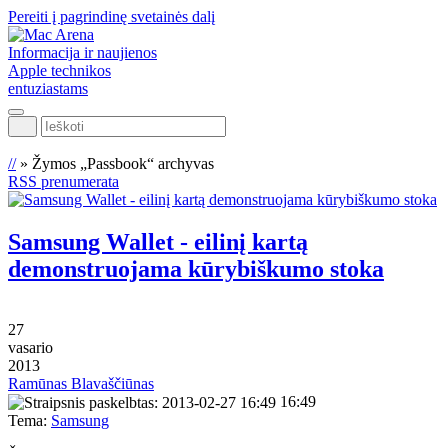
Pereiti į pagrindinę svetainės dalį
Informacija ir naujienos
Apple technikos
entuziastams
Ieškoti
//
»
Žymos „Passbook“ archyvas
RSS prenumerata
Samsung Wallet - eilinį kartą
demonstruojama kūrybiškumo stoka
27
vasario
2013
Ramūnas Blavaščiūnas
16:49
Tema:
Samsung