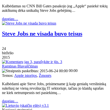
Kalbėdamas su CNN Bill Gates pasakojo jog „Apple“ pasiekė tokių
aukštumų dėka unikalių Steve Jobs gebėjimų…
daugiau…
Steve Jobs ne visada buvo teisus
24
birželio
2015
3
Ramūnas Blavaščiūnas
00:00
Temos:
Apple istorijos
,
Žmonės
Kalbėdami apie Steve Jobs, prisimename jį kaip genialų verslininką
sukėlusį ne vieną revoliuciją IT sektoriuje, tačiau jo klaidų sąrašas
ne kiek netrumpesnis nei pasiekimų…
daugiau…
Naujausi straipsniai