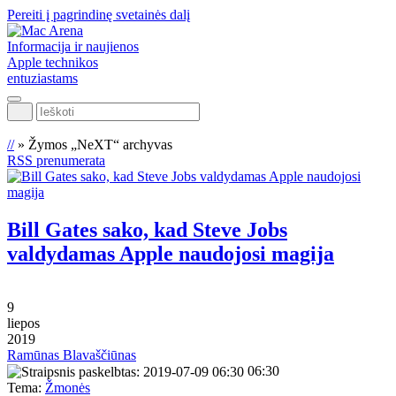
Pereiti į pagrindinę svetainės dalį
Informacija ir naujienos
Apple technikos
entuziastams
Ieškoti
//
»
Žymos „NeXT“ archyvas
RSS prenumerata
Bill Gates sako, kad Steve Jobs
valdydamas Apple naudojosi magija
9
liepos
2019
Ramūnas Blavaščiūnas
06:30
Tema:
Žmonės