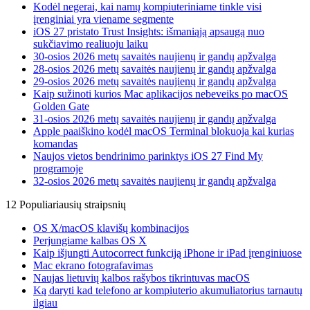
Kodėl negerai, kai namų kompiuteriniame tinkle visi
įrenginiai yra viename segmente
iOS 27 pristato Trust Insights: išmaniąją apsaugą nuo
sukčiavimo realiuoju laiku
30-osios 2026 metų savaitės naujienų ir gandų apžvalga
28-osios 2026 metų savaitės naujienų ir gandų apžvalga
29-osios 2026 metų savaitės naujienų ir gandų apžvalga
Kaip sužinoti kurios Mac aplikacijos nebeveiks po macOS
Golden Gate
31-osios 2026 metų savaitės naujienų ir gandų apžvalga
Apple paaiškino kodėl macOS Terminal blokuoja kai kurias
komandas
Naujos vietos bendrinimo parinktys iOS 27 Find My
programoje
32-osios 2026 metų savaitės naujienų ir gandų apžvalga
12 Populiariausių straipsnių
OS X/macOS klavišų kombinacijos
Perjungiame kalbas OS X
Kaip išjungti Autocorrect funkciją iPhone ir iPad įrenginiuose
Mac ekrano fotografavimas
Naujas lietuvių kalbos rašybos tikrintuvas macOS
Ką daryti kad telefono ar kompiuterio akumuliatorius tarnautų
ilgiau