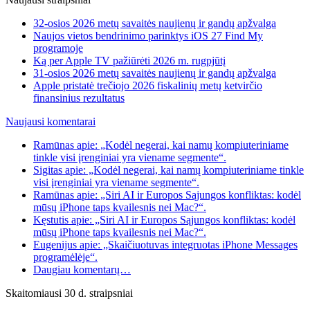
32-osios 2026 metų savaitės naujienų ir gandų apžvalga
Naujos vietos bendrinimo parinktys iOS 27 Find My
programoje
Ką per Apple TV pažiūrėti 2026 m. rugpjūtį
31-osios 2026 metų savaitės naujienų ir gandų apžvalga
Apple pristatė trečiojo 2026 fiskalinių metų ketvirčio
finansinius rezultatus
Naujausi komentarai
Ramūnas apie: „Kodėl negerai, kai namų kompiuteriniame
tinkle visi įrenginiai yra viename segmente“.
Sigitas apie: „Kodėl negerai, kai namų kompiuteriniame tinkle
visi įrenginiai yra viename segmente“.
Ramūnas apie: „Siri AI ir Europos Sąjungos konfliktas: kodėl
mūsų iPhone taps kvailesnis nei Mac?“.
Kęstutis apie: „Siri AI ir Europos Sąjungos konfliktas: kodėl
mūsų iPhone taps kvailesnis nei Mac?“.
Eugenijus apie: „Skaičiuotuvas integruotas iPhone Messages
programėlėje“.
Daugiau komentarų…
Skaitomiausi 30 d. straipsniai