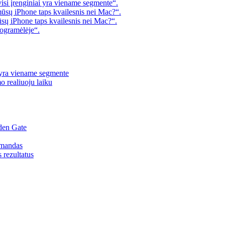
visi įrenginiai yra viename segmente“.
mūsų iPhone taps kvailesnis nei Mac?“.
ūsų iPhone taps kvailesnis nei Mac?“.
rogramėlėje“.
i yra viename segmente
o realiuoju laiku
den Gate
omandas
s rezultatus