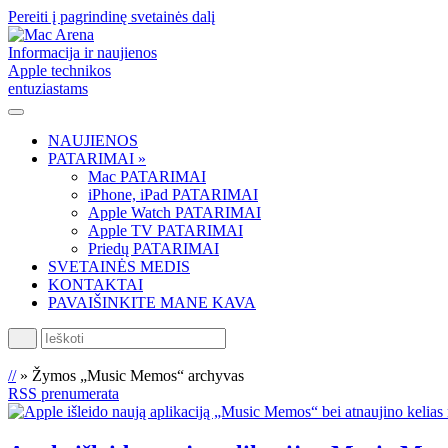
Pereiti į pagrindinę svetainės dalį
Informacija ir naujienos
Apple technikos
entuziastams
NAUJIENOS
PATARIMAI »
Mac PATARIMAI
iPhone, iPad PATARIMAI
Apple Watch PATARIMAI
Apple TV PATARIMAI
Priedų PATARIMAI
SVETAINĖS MEDIS
KONTAKTAI
PAVAIŠINKITE MANE KAVA
Ieškoti
//
»
Žymos „Music Memos“ archyvas
RSS prenumerata