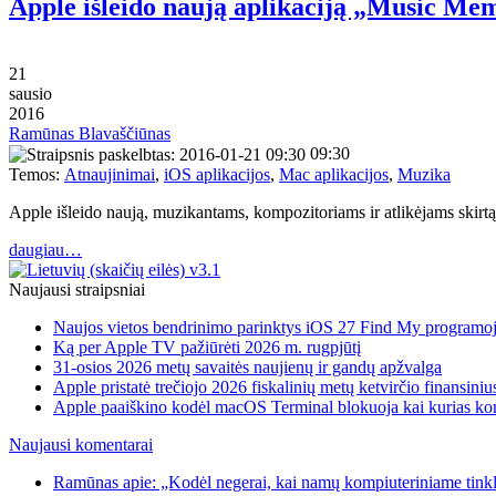
Apple išleido naują aplikaciją „Music Mem
21
sausio
2016
Ramūnas Blavaščiūnas
09:30
Temos:
Atnaujinimai
,
iOS aplikacijos
,
Mac aplikacijos
,
Muzika
Apple išleido naują, muzikantams, kompozitoriams ir atlikėjams skir
daugiau…
Naujausi straipsniai
Naujos vietos bendrinimo parinktys iOS 27 Find My programo
Ką per Apple TV pažiūrėti 2026 m. rugpjūtį
31-osios 2026 metų savaitės naujienų ir gandų apžvalga
Apple pristatė trečiojo 2026 fiskalinių metų ketvirčio finansiniu
Apple paaiškino kodėl macOS Terminal blokuoja kai kurias k
Naujausi komentarai
Ramūnas apie: „Kodėl negerai, kai namų kompiuteriniame tinkle