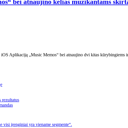
os“ bei atnaujino kelias muzikantams skirta
tą iOS Aplikaciją „Music Memos“ bei atnaujino dvi kitas kūrybingiems
je
s rezultatus
omandas
 visi įrenginiai yra viename segmente“.