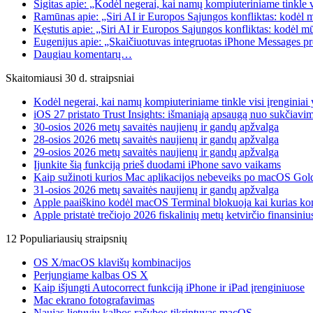
Sigitas apie: „Kodėl negerai, kai namų kompiuteriniame tinkle 
Ramūnas apie: „Siri AI ir Europos Sąjungos konfliktas: kodėl 
Kęstutis apie: „Siri AI ir Europos Sąjungos konfliktas: kodėl m
Eugenijus apie: „Skaičiuotuvas integruotas iPhone Messages p
Daugiau komentarų…
Skaitomiausi 30 d. straipsniai
Kodėl negerai, kai namų kompiuteriniame tinkle visi įrenginia
iOS 27 pristato Trust Insights: išmaniąją apsaugą nuo sukčiavim
30-osios 2026 metų savaitės naujienų ir gandų apžvalga
28-osios 2026 metų savaitės naujienų ir gandų apžvalga
29-osios 2026 metų savaitės naujienų ir gandų apžvalga
Įjunkite šią funkciją prieš duodami iPhone savo vaikams
Kaip sužinoti kurios Mac aplikacijos nebeveiks po macOS Gol
31-osios 2026 metų savaitės naujienų ir gandų apžvalga
Apple paaiškino kodėl macOS Terminal blokuoja kai kurias k
Apple pristatė trečiojo 2026 fiskalinių metų ketvirčio finansiniu
12 Populiariausių straipsnių
OS X/macOS klavišų kombinacijos
Perjungiame kalbas OS X
Kaip išjungti Autocorrect funkciją iPhone ir iPad įrenginiuose
Mac ekrano fotografavimas
Naujas lietuvių kalbos rašybos tikrintuvas macOS