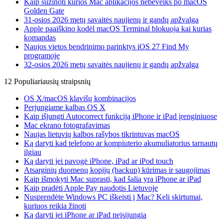
Kaip sužinoti kurios Mac aplikacijos nebeveiks po macOS
Golden Gate
31-osios 2026 metų savaitės naujienų ir gandų apžvalga
Apple paaiškino kodėl macOS Terminal blokuoja kai kurias
komandas
Naujos vietos bendrinimo parinktys iOS 27 Find My
programoje
32-osios 2026 metų savaitės naujienų ir gandų apžvalga
12 Populiariausių straipsnių
OS X/macOS klavišų kombinacijos
Perjungiame kalbas OS X
Kaip išjungti Autocorrect funkciją iPhone ir iPad įrenginiuose
Mac ekrano fotografavimas
Naujas lietuvių kalbos rašybos tikrintuvas macOS
Ką daryti kad telefono ar kompiuterio akumuliatorius tarnautų
ilgiau
Ką daryti jei pavogė iPhone, iPad ar iPod touch
Atsarginių duomenų kopijų (backup) kūrimas ir saugojimas
Kaip išmokyti Mac suprasti, kad šalia yra iPhone ar iPad
Kaip pradėti Apple Pay naudotis Lietuvoje
Nusprendėte Windows PC iškeisti į Mac? Keli skirtumai,
kuriuos reikia žinoti
Ką daryti jei iPhone ar iPad neįsijungia