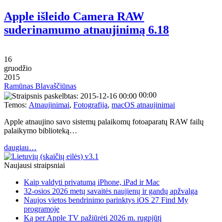
Apple išleido Camera RAW
suderinamumo atnaujinimą 6.18
16
gruodžio
2015
Ramūnas Blavaščiūnas
00:00
Temos:
Atnaujinimai
,
Fotografija
,
macOS atnaujinimai
Apple atnaujino savo sistemų palaikomų fotoaparatų RAW failų
palaikymo biblioteką…
daugiau…
Naujausi straipsniai
Kaip valdyti privatumą iPhone, iPad ir Mac
32-osios 2026 metų savaitės naujienų ir gandų apžvalga
Naujos vietos bendrinimo parinktys iOS 27 Find My
programoje
Ką per Apple TV pažiūrėti 2026 m. rugpjūtį