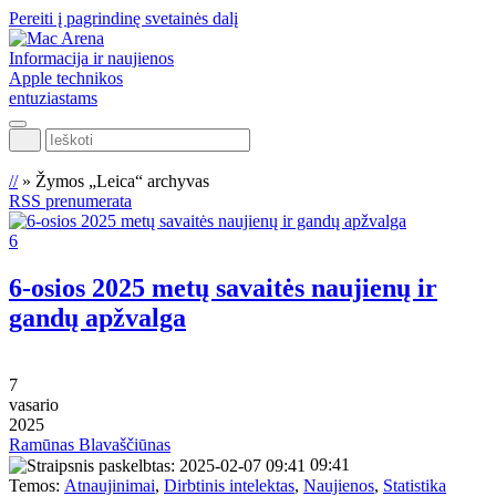
Pereiti į pagrindinę svetainės dalį
Informacija ir naujienos
Apple technikos
entuziastams
Ieškoti
//
»
Žymos „Leica“ archyvas
RSS prenumerata
6
6-osios 2025 metų savaitės naujienų ir
gandų apžvalga
7
vasario
2025
Ramūnas Blavaščiūnas
09:41
Temos:
Atnaujinimai
,
Dirbtinis intelektas
,
Naujienos
,
Statistika