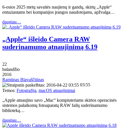
6-osios 2025 metų savaitės naujienų ir gandų, skirtų „Apple“
entuziastams bei kompanijos įrangos naudotojams, apžvalga…
daugiau…
„Apple“ išleido Camera RAW
suderinamumo atnaujinimą 6.19
22
balandžio
2016
Ramūnas Blavaščiūnas
03:55
Temos:
Fotografija
,
macOS atnaujinimai
„Apple atnaujino savo „Mac“ kompiuteriams skirtos operacinės
sistemos palaikomų fotoaparatų RAW failų suderinamumo
biblioteką…
daugiau…