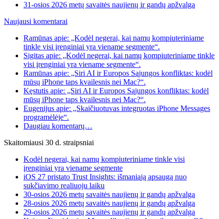
31-osios 2026 metų savaitės naujienų ir gandų apžvalga
Naujausi komentarai
Ramūnas apie: „Kodėl negerai, kai namų kompiuteriniame
tinkle visi įrenginiai yra viename segmente“.
Sigitas apie: „Kodėl negerai, kai namų kompiuteriniame tinkle
visi įrenginiai yra viename segmente“.
Ramūnas apie: „Siri AI ir Europos Sąjungos konfliktas: kodėl
mūsų iPhone taps kvailesnis nei Mac?“.
Kęstutis apie: „Siri AI ir Europos Sąjungos konfliktas: kodėl
mūsų iPhone taps kvailesnis nei Mac?“.
Eugenijus apie: „Skaičiuotuvas integruotas iPhone Messages
programėlėje“.
Daugiau komentarų…
Skaitomiausi 30 d. straipsniai
Kodėl negerai, kai namų kompiuteriniame tinkle visi
įrenginiai yra viename segmente
iOS 27 pristato Trust Insights: išmaniąją apsaugą nuo
sukčiavimo realiuoju laiku
30-osios 2026 metų savaitės naujienų ir gandų apžvalga
28-osios 2026 metų savaitės naujienų ir gandų apžvalga
29-osios 2026 metų savaitės naujienų ir gandų apžvalga