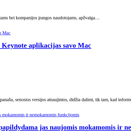
astams bei kompanijos įrangos naudotojams, apžvalga…
r Keynote aplikacijas savo Mac
 panašu, senosios versijos atnaujintos, didžia dalimi, tik tam, kad info
s papildydama jas naujomis mokamomis ir 