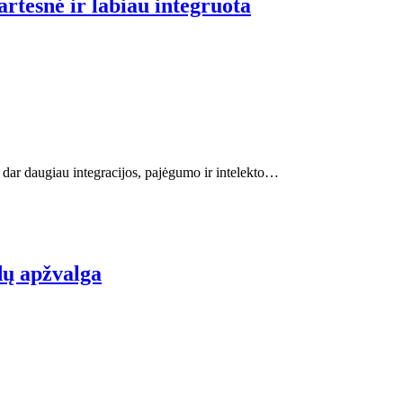
rtesnė ir labiau integruota
i dar daugiau integracijos, pajėgumo ir intelekto…
dų apžvalga