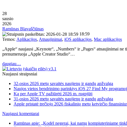
28
sausio
2026
Ramūnas Blavaščiūnas
18:59
Temos:
Aplikacijos
,
Atnaujinimai
,
iOS aplikacijos
,
Mac aplikacijos
„Apple“ naujausi „Keynote“, „Numbers“ ir „Pages“ atnaujinimai ne tik 
prenumeruoja „Apple Creator Studio“…
daugiau…
Naujausi straipsniai
32-osios 2026 metų savaitės naujienų ir gandų apžvalga
Naujos vietos bendrinimo parinktys iOS 27 Find My programo
Ką per Apple TV pažiūrėti 2026 m. rugpjūtį
31-osios 2026 metų savaitės naujienų ir gandų apžvalga
Apple pristatė trečiojo 2026 fiskalinių metų ketvirčio finansiniu
Naujausi komentarai
Ramūnas apie: „Kodėl negerai, kai namų kompiuteriniame tinkle