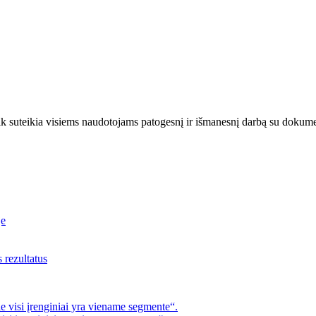
suteikia visiems naudotojams patogesnį ir išmanesnį darbą su dokumenta
je
s rezultatus
 visi įrenginiai yra viename segmente“.